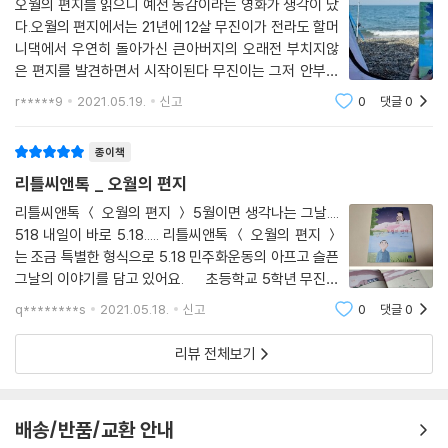
오월의 편지를 읽으니 예전 동감이라는 영화가 생각이 났
다.오월의 편지에서는 21년에 12살 무진이가 전라도 할머
니댁에서 우연히 돌아가신 큰아버지의 오래전 부치지않
은 편지를 발견하면서 시작이된다 무진이는 그저 안부를
묻는 편지가 아니라는 생각에호기심을 갖고 편지를 쓰게
r*****9
2021.05.19.
신고
0
댓글
0
되는데 그편지는 기묘한 우표 덕인지 80년의 12살 용주
가 받게되고 둘은 편지를 주고 받으며 친구
종이책
리틀씨앤톡 _ 오월의 편지
리틀씨앤톡 ＜ 오월의 편지 ＞ 5월이면 생각나는 그날....
518 내일이 바로 5.18..... 리틀씨앤톡 ＜ 오월의 편지 ＞
는 조금 특별한 형식으로 5.18 민주화운동의 아프고 슬픈
그날의 이야기를 담고 있어요. 초등학교 5학년 무진이
는 할머니 댁에 갔다가 창고 방 안에서 우연히 오래전에
q********s
2021.05.18.
신고
0
댓글
0
큰아빠가 부치지 못한 편지 한통을 발견하게 된답니다. 보
내는
리뷰 전체보기
배송/반품/교환 안내