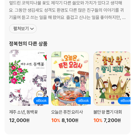
작가의 말 _ 234
엎드린 코딱지나물 꽃도 제각기 다른 쓸모와 가치가 있다고 생각해
요. 그동안 생김새도 성격도 환경도 다른 많은 친구들의 이야기를 귀
기울여 듣고 쓰는 일을 해 왔어요. 즐겁고 신나는 일을 좋아하지만, 즐
겁지 않고 신나지 않는 마음에 대해 더 많은 안타까움과 관심을 갖고
펼쳐보기
있어요. 지금까지 지은 책으로 『우정의 규칙』, 『콜라밥』, 『제주 소년
동백꽃』, 『진짜 형이 나타났다』, 『이벤트 왕 뽑기 대회』, 『불만 왕 뽑
정복현
의 다른 상품
기 대회』 등이 있어요. 노
제주 소년, 동백꽃
오늘은 퓨전 요리사
불만 왕 뽑기 대회
12,000
10
8,100
10
7,200
%
%
원
원
원