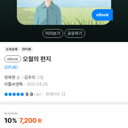
미리보기
공유하기
소득공제
EPUB
오월의 편지
eBook
EPUB
정복현
글
김주리
그림
리틀씨앤톡
2021.04.25.
9.9
판매지수
12
18
8,000
원
10
7,200