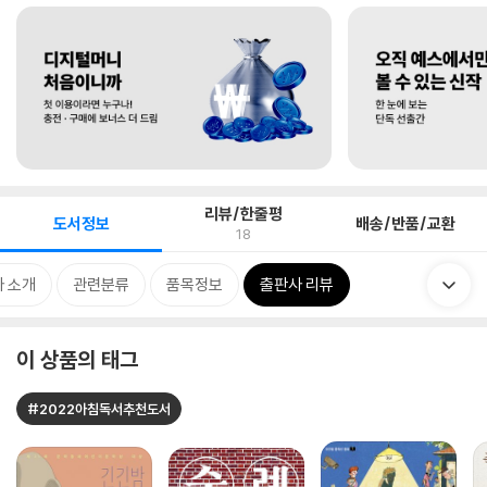
리뷰/한줄평
도서정보
배송/반품/교환
18
 소개
관련분류
품목정보
출판사 리뷰
이 상품의 태그
#2022아침독서추천도서