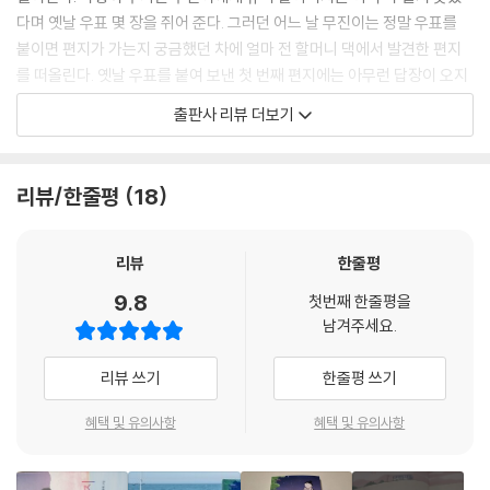
다며 옛날 우표 몇 장을 쥐어 준다. 그러던 어느 날 무진이는 정말 우표를
붙이면 편지가 가는지 궁금했던 차에 얼마 전 할머니 댁에서 발견한 편지
를 떠올린다. 옛날 우표를 붙여 보낸 첫 번째 편지에는 아무런 답장이 오지
않았지만, 두 번째 편지를 보내고 며칠 후 답장이 왔다. 광주 인근 죽향리에
출판사 리뷰 더보기
살고 있다는 용주는 용수 아저씨의 동생이라고 했다. 그런데 이상한 건 그
곳은 아직 1980년이라는 것!
리뷰/한줄평
18
한편 무진이는 5.18민주화운동을 공부하는 동아리 ‘오월단’ 활동을 신청하
고 선생님과 함께 광주 일대 답사를 다닌다. 그렇게 1980년 5월 18일 광주
에서 어떤 일들이 벌어졌는지 알게 된 무진이는 아직 그날을 맞이하지 않
리뷰
한줄평
은 용주에게 되도록 광주에 나가지 말라고 경고한다. 하지만 대학생이었던
9.8
첫번째 한줄평을
용수 형에게 연락이 닿지 않으면서 용주와 가족들은 불안에 떤다. 답사 동
남겨주세요.
안 처참했던 당시 사건을 바로 보게 되면서 무진이는 비로소 큰아빠와 용
수 아저씨가 어떤 관계였는지 알게 된다. 그리고 무진이는 2021년에, 용수
리뷰 쓰기
한줄평 쓰기
는 1980년에 5.18민주화운동의 현재와 미래를 서로 나누며 시공간을 뛰
어넘는 우정을 쌓는다.
혜택 및 유의사항
혜택 및 유의사항