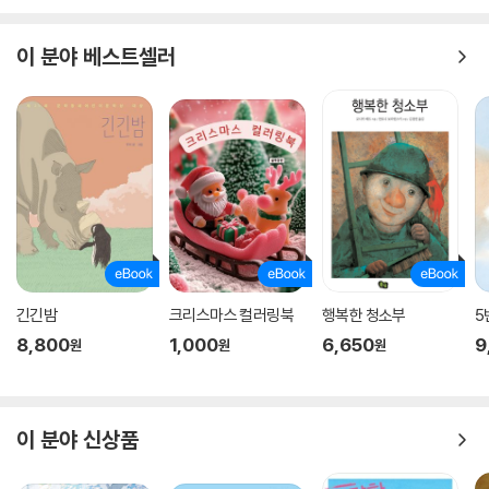
이 분야 베스트셀러
긴긴밤
크리스마스 컬러링북
행복한 청소부
5
8,800
1,000
6,650
9
원
원
원
이 분야 신상품