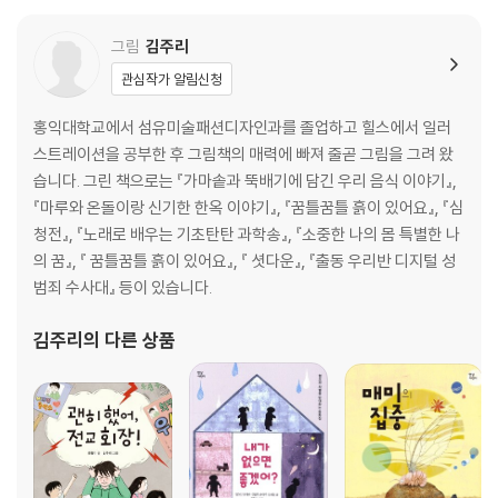
그림
김주리
관심작가 알림신청
홍익대학교에서 섬유미술패션디자인과를 졸업하고 힐스에서 일러
스트레이션을 공부한 후 그림책의 매력에 빠져 줄곧 그림을 그려 왔
습니다. 그린 책으로는 『가마솥과 뚝배기에 담긴 우리 음식 이야기』,
『마루와 온돌이랑 신기한 한옥 이야기』, 『꿈틀꿈틀 흙이 있어요』, 『심
청전』, 『노래로 배우는 기초탄탄 과학송』, 『소중한 나의 몸 특별한 나
의 꿈』, 『 꿈틀꿈틀 흙이 있어요』, 『 셧다운』, 『출동 우리반 디지털 성
범죄 수사대』 등이 있습니다.
김주리
의 다른 상품