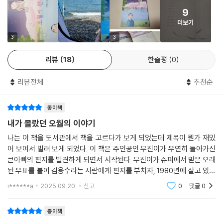
2021년의 소녀와 1980년의 소년은 그날 무엇을 보았나
9
더보기
『오월의 편지』는 1980년 광주의 5월을 그리고 있다. 시공간을 훌쩍 뛰어
넘는 편지 한 통으로 시작된 무진이와 용주의 펜팔은 독자를 대한민국의
3
3
아픈 현대사 속으로 안내한다. 사건의 진실이 하나씩 밝혀지면서 무진이와
리뷰
18
한줄평
0
용주는 서로 다른 시각으로 5.18민주화운동을 지켜보며 반성하고 후회한
다. 왜냐하면 5월의 광주는 우리에게 각별하기 때문이다. 광주에는 5월 제
리뷰전체
추천순
사가 없는 집이 거의 없다고 할 정도로, 그해 5월 많은 사람들이 희생당했
다. 왜 그들은 그날의 희생자로 남아야 했을까? 학생이었고 직장인이었으
종이책
며, 누군가의 부모였거나, 누군가의 자식이었던 사람들이다.
내가 몰랐던 오월의 이야기
누군가 그들을 정당하지 않은 방법으로 탄압했던 사건이, 40여 년 전 광주
나는 이 책을 도서관에서 책을 고르다가 보게 되었는데 제목이 뭔가 재밌
에서 있었던 것이다. 하지만 사건의 진실은커녕 분명하게 책임을 져야 하
어 보여서 빌려 보게 되었다. 이 책은 주인공인 무진이가 우연히 돌아가신
는 사람들은 오래도록 사과 한마디 하지 않고 있다. 그때의 희생자와 그 가
큰아빠의 편지를 발견하게 되면서 시작된다. 무진이가 슈퍼에서 받은 오래
족들은 오랜 세월 그날의 아픔과 상처를 고스란히 짊어지고 살고 있다. 용
된 우표를 붙여 김용수라는 사람에게 편지를 부치자, 1980년에 살고 있는
주의 가족이 그랬고, 무진이의 할머니도 그랬다. 시간이 모든 걸 지울 수 없
용수의 동생 용주가 편지를 받게 되고 무진이는 용주와 편지를 주고 받으
i******a
2025.09.20.
신고
0
댓글
0
며 5.18 민주화
기 때문이다. 우리는 시민들 앞에 총부리를 겨누도록 지시한 사람들이 진
심 담긴 사과를 할 때까지 함께 비판해야 한다. 그래서 무진이와 용주가 주
종이책
고받은 5.18민주화운동 이야기가 이 책을 통해 또 다른 이들에게 널리 전