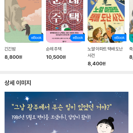
긴긴밤
순례 주택
노얄 아파트 택배 도난
죽
사건
8,800
10,500
8
원
원
8,400
원
상세 이미지