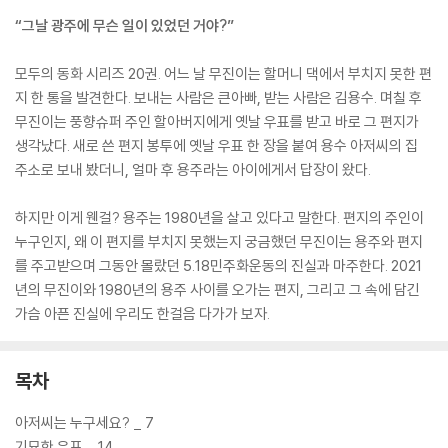
“그날 광주에 무슨 일이 있었던 거야?”
모두의 동화 시리즈 20권. 어느 날 무진이는 할머니 댁에서 부치지 못한 편
지 한 통을 발견한다. 보내는 사람은 큰아빠, 받는 사람은 김용수. 며칠 후
무진이는 풍향슈퍼 주인 할아버지에게 옛날 우표를 받고 바로 그 편지가
생각났다. 새로 쓴 편지 봉투에 옛날 우표 한 장을 붙여 용수 아저씨의 집
주소로 보내 봤더니, 얼마 후 용주라는 아이에게서 답장이 왔다.
하지만 이게 웬걸? 용주는 1980년을 살고 있다고 말한다. 편지의 주인이
누구인지, 왜 이 편지를 부치지 못했는지 궁금했던 무진이는 용주와 편지
를 주고받으며 그동안 몰랐던 5.18민주화운동의 진실과 마주한다. 2021
년의 무진이와 1980년의 용주 사이를 오가는 편지, 그리고 그 속에 담긴
가슴 아픈 진실에 우리도 한걸음 다가가 보자.
목차
아저씨는 누구세요? _ 7
기묘한 우표 _ 14