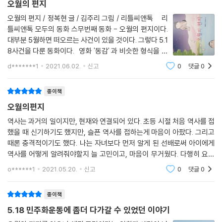
오월의 편지
해질 수 있었으면 좋겠다. 마치 풍향슈퍼 할아버지가 쥐어 준 기묘한 우표
처럼 말이다.
오월의 편지 / 정복현 글 / 김주리 그림 / 리틀씨앤톡 리
틀씨앤톡 모두의 동화 스무번째 동화 - 오월의 편지이다.
대부분 5월하면 떠오르는 사건이 있을 것이다. 그렇다 5.1
8사건을 다룬 동화이다. 영화 '동감' 과 비슷한 형식을 빌
어서 시대와 공간을 초월하며 편지를 주고 받으며 이야기
d*******1
2021.06.02.
신고
0
댓글
0
를 이어간다. 책의 전개방식도 다른 설명없이 오로지 주고
받은 편지 내용으로
종이책
오월의편지
역사는 과거의 일이지만, 현재와 연결되어 있다. 초등 시절 처음 역사를 접
했을 때 신기하기도 했지만, 슬픈 역사를 접하는게 마음이 아팠다. 그리고
때론 충격적이기도 했다. 나는 자녀보다 먼저 알게 된 선배로써 아이에게
역사를 어떻게 알려줘야할지 늘 고민이고, 마음이 무거웠다. 다행히 요즘
에는 유익하고, 몰입이 되는 잘 만든 동화들이 나와줘서 감사하다. 이번에
o******1
2021.05.20.
신고
0
댓글
0
만나 본
종이책
5.18 민주화운동에 좀더 다가갈 수 있었던 이야기