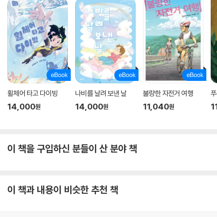
휠체어 타고 다이빙
나비를 날려 보낸 날
불량한 자전거 여행
푸
14,000
14,000
11,040
1
원
원
원
이 책을 구입하신 분들이 산 분야 책
이 책과 내용이 비슷한 추천 책