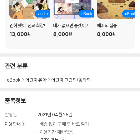
괜히 했어, 전교 회장!
내가 없으면 좋겠어?
매미의 집중
13,000
8,000
8,000
원
원
원
관련 분류
eBook
어린이 유아
어린이 그림책/동화책
품목정보
발행일
2021년 04월 25일
이용안내
배송 없이 구매 후 바로 읽기
이용기간 제한없음