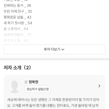
진짜라는 증거 _ 26
우린 이제 친구 _ 32
평화로운 날들 _ 42
새 학기 첫사랑 _ 54
봄 소풍에서 _ 64
설희와 막둥이 _ 77
광주의 오월 _ 94
오월단의 첫 답사 _ 106
목차 더보기
못다 쓴 편지 _ 126
그날 광장에서는 _ 137
광주에 가지 마세요 _ 156
저자 소개
2
끔찍한 기억 _ 173
민주의 문을 지나 _ 182
예전으로 돌아가고 싶어 _ 195
글
정복현
큰아빠의 비밀 _ 207
관심작가 알림신청
서로의 소식 _ 223
빛의 속도로 달리면 _ 229
세상에 태어나는 모든 생명은 그 자체로 존중받아야 할 가치가 있어
요. 고개를 바짝 들어 향기를 내뿜는 장미꽃도, 거센 들바람 에 납작