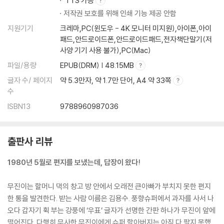
TTS 가능
저작권 보호를 위해 인쇄 기능 제공 안함
지원기기
크레마,PC(윈도우 - 4K 모니터 미지원),아이폰,아이
패드,안드로이드폰,안드로이드패드,전자책단말기(저
사양 기기 사용 불가),PC(Mac)
파일/용량
EPUB(DRM) | 48.15MB
글자 수/ 페이지
약 5.3만자, 약 1.7만 단어, A4 약 33쪽
수
ISBN13
9788960987036
출판사 리뷰
1980년 5월로 편지를 보냈는데, 답장이 왔다!
무진이는 할머니 댁의 창고 방 안에서 오래전 큰아빠가 부치지 못한 편지
한 통을 발견한다. 받는 사람 이름은 김용수. 풍향슈퍼에서 과자를 사서 나
오다 갑자기 휙 부는 강풍에 ‘우표’ 글자가 선명한 간판 하나가 무진이 앞에
떨어진다. 다행히 무사한 무진이에게 슈퍼 할아버지는 아직 다 팔지 못했