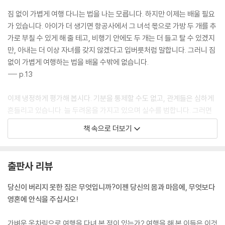
짐 없이 가볍게 여행 다니는 법을 나는 모릅니다. 하지만 이제는 배울 필요
가 있습니다. 아이가 더 생기면 항공사에서 그 녀석 몫으로 가방 두 개를 추
가로 부칠 수 있게 해 줄 테고, 비행기 안에도 두 개는 더 들고 탈 수 있겠지
만, 아내는 더 이상 자녀를 갖지 않겠다고 입버릇처럼 말합니다. 그러니 짐
없이 가볍게 여행하는 법을 배울 수밖에 없습니다.
--- p.13
이제 냉정하게 평가해 봅시다. 기분을 통제할 수도 없고, 관계들은 심하게
흔들리고 있습니다. 늘 두려움을 가지고 있으며 실수를 범합니다. 그러면
서도 자기 자신만 믿으며 세상을 살고 싶습니까? 내 귀에는 목자에게 기대
책 속으로 더보기
고 싶다는 애원이 들리는 듯합니다. 그런 마음이 전혀 들지 않는다면 시편
23편을 이렇게 바꿔 써야 합니다.
“나의 목자는 바로 나 자신이니 언제나 부족하리로다....”
출판사 리뷰
--- p.52
당신이 버리지 못한 짐은 무엇입니까?이젠 당신의 몸과 마음에, 무엇보다
하나님께서는 우리가 가야 할 길을 처음부터 끝까지 선명하게 보여 주시지
영혼에 안식을 주십시오!
는 않습니다. 혹시 그런 기대를 품고 있다면 포기하는 게 나을 겁니다. 주님
이 약속하신 것은 ‘내 발에 등’이었지 ‘미래를 넘겨다 볼 수 있는 망원경’이
가벼운 옷차림으로 여행을 다녀 본 적이 있는가? 여행을 해 본 이들은 이것