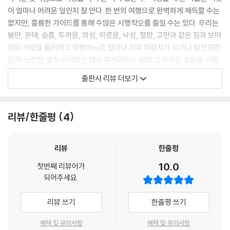
아니었습니다. 내일 벌어질 일에 신경 쓰지 마십시오. 하나님께서 앞서서
이 얼마나 어려운 일인지 잘 안다. 한 번의 여행으로 완벽하게 체득할 수는
인도하시며, “때를 따라 돕는 은혜를”(히 4:16) 입게 될 것만 알면 아무 걱
없지만, 훌륭한 가이드를 통해 수많은 시행착오를 줄일 수는 있다. 우리는
정할 게 없습니다.
불만, 권태, 슬픔, 두려움, 의심, 외로움, 낙심, 절망, 교만과 같은 짐과 보따
--- p.102
리와 가방을 둘러메고 여행하느라 얼마나 자주 파김치가 되거나 방전되었
던가. 노련한 영적 가이드인 맥스 루케이도는 삶의 그 무거운 짐들을 어떻
몇 마디 칭찬은 한 인간이 가지고 있는 내면의 질서를 죄다 흐트러지게 할
게 내려놓을 수 있는지 알려 주려고 옛 친구를 소환한다. 바로 시편 23편이
출판사 리뷰 더보기
수도 있습니다. 칭찬 한 방으로 고개가 뻣뻣해지고 뇌의 기능이 뚝 떨어진
다.
인간은 즉시 세상에서 목숨을 부지하고 사는 것은 스스로 잘났기 때문이라
고 생각하기 시작합니다. 자신이 흙에서 나왔으며 죄에서 구원받았다는 사
수많은 노래의 소재가 됐으며 허다한 언어로 번역됐고 헤아릴 수 없이 많
리뷰/한줄평
4
실은 말짱히 잊어버립니다.
은 사람들의 마음에 자리 잡은 시편 23편은 ‘명의의 특효약’과도 같이 우리
--- p.144
삶에 끈덕지게 들러붙은 온갖 짐들을 어떻게 내려놓을 수 있는지를 보여
준다. 죄책감의 짐을 잔뜩 지고서 다른 사람에게 은혜를 나눠 줄 수 없고,
리뷰
한줄평
산이 얼마나 크고 높은지 재지 말고, 산을 옮길 능력을 가진 분에게 말씀드
스스로 낙심하고 있는데 남을 위로할 수 없으며, 양팔 가득 자기 짐을 들고
10.0
리십시오. 세상을 어깨에 짊어지고 가려고 끙끙거리는 대신, 우주를 지배
첫번째 리뷰어가
있는데 이웃의 짐을 나눠 질 수 없듯, 우리는 사랑하는 이를 위하여 짐을 내
되어주세요.
하시는 분과 상의하십시오. 소망이란 먼 곳을 보는 행위입니다. 지금, 어디
려놓아야 하고 하나님을 위하여 가벼운 차림으로 나서야 한다. 무엇보다
를 보고 있습니까?
스스로 즐겁게 살기 위해 ‘내가 감당할 수 없는 과도도한 짐’ 꾸러미들을 던
리뷰 쓰기
한줄평 쓰기
--- p.198
져 버려야 한다. 바로 시편 23편이 지고 가자니 짜증스럽고, 그렇다고 선뜻
내려놓지도 못하는 골치 아픈 짐을 내려놓는 연습과 훈련을 하기에 더할
혜택 및 유의사항
혜택 및 유의사항
하나님께서 소망을 주십니다. 그러므로 좀 여위게 태어났든 튼튼하게 태어