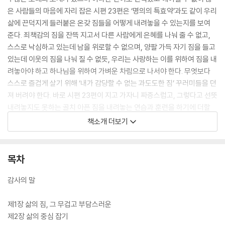
은 사람들의 마음에 자리 잡은 시편 23편은 ‘명의의 특효약’과도 같이 우리
삶에 끈덕지게 들러붙은 온갖 짐들을 어떻게 내려놓을 수 있는지를 보여
준다. 죄책감의 짐을 잔뜩 지고서 다른 사람에게 은혜를 나눠 줄 수 없고,
스스로 낙심하고 있는데 남을 위로할 수 없으며, 양팔 가득 자기 짐을 들고
있는데 이웃의 짐을 나눠 질 수 없듯, 우리는 사랑하는 이를 위하여 짐을 내
려놓아야 하고 하나님을 위하여 가벼운 차림으로 나서야 한다. 무엇보다
스스로 즐겁게 살기 위해 ‘내가 감당할 수 없는 과도도한 짐’ 꾸러미들을 던
져 버려야 한다. 바로 시편 23편이 지고 가자니 짜증스럽고, 그렇다고 선뜻
내려놓지도 못하는 골치 아픈 짐을 내려놓는 연습과 훈련을 하기에 더할
나위 없이 좋은 출발선이다. ‘많은 짐’을 가지고 다니지 않는 여행의 고수처
책소개 더보기
럼, 인생을 홀가분하게 여행하는 신앙의 고수가 되도록 우리를 단련시킬
교본 같은 책.
목차
*이 책은 『짐을 버리고 길을 묻다』와 『맥스 루케이도에게 배우는 자유함』
이라는 제목으로 국내에 소개된 적이 있다.
감사의 말
제1장 삶의 짐, 그 무겁고 부담스러운
제2장 삶의 중심 잡기