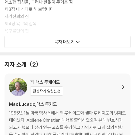
왜소한 잡신들, 그러나 한없이 무거운 짐
제3장 내 식대로 해 보렵니다
자기신뢰의 짐
제4장 욕구의 감옥
욕구불만의 집
제5장 내가 너를 쉬게 하리라
목차 더보기
피로라는 이름의 무거운 짐
제6장 ‘큰일인데’와 ‘어떻게 잘’
걱정근심의 짐
저자 소개
2
제7장 정글 탈출, 낙오에서 구조까지
절망의 보따리
제8장 하늘나라의 물물 교환
저
맥스 루케이도
죄의 짐
관심작가 알림신청
제9장 자아의 벽을 넘어 낮고낮은 자리로
교만의 집
Max Lucado,맥스 루카도
제10장 내가 너를 집으로 인도하리라
1955년 1월 미국 텍사스에서 잭 루케이도와 셀마 루케이도의 넷째로
죽음, 그 집요하고 잔인한 짐
태어났다. Abilene Christian 대학을 졸업하였으며 본래 변호사가
제11장 마침내 애곡하는 날이 오면
되고자 했으나 성경 연구 코스를 수강하고 사역자로 그의 삶의 방향
깊은 슬픔의 짐
을 수정하게 되었다. 이후 폴로리다 마이애미에서 교회의 목사가 되