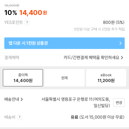
16,000
원
10
14,400
YES포인트
800원 (5%)
5만원 이상 구매 시 2천원 추가 적립
앱 다운 시 1천원 상품권
결제혜택
카드/간편결제 혜택을 확인하세요
종이책
eBook
원제
14,400
원
11,200
원
배송안내
서울특별시 영등포구 은행로 11(여의도동,
변경
일신빌딩)
배송비
유료
(도서 15,000원 이상 무료)