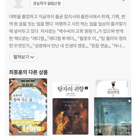
관심작가 알림신청
대학을 졸업하고 지금까지 줄곧 잡지사와 출판사에서 취재, 기획, 번
역 등 글을 짓는 일을 했다. 여행하고 사진 찍는 일을 일상의 즐겨찾기
에 넣어두고 있다. 저서로는 『벽수씨의 교회 원정기』가 있으며 번역
한 책으로는 『래디컬』,『래디컬 투게더』, 『팔로우 미』,『팀 켈러의 정의
란 무엇인가』,『성경에서 만난 내 인생의 멘토』, 『믿음 연습』, 『하나님
은 너를 포기하지 않는다』, 『기도』, 『나는 크리스천입니다』, 『탕자의
펼쳐보기
귀향』, 『집으로 돌아가는 길』, 『사랑으로 소문난 교회』, 『사랑의 짐』,
『닉 부이치치의 플라잉 Flying』,『에이딘 연대기』『그들이 나를 살렸
최종훈
의 다른 상품
네』『닉 부이치치