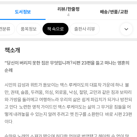
리뷰/한줄평
도서정보
배송/반품/교환
4
련분류
품목정보
책 속으로
출판사 리뷰
책소개
“당신이 버리지 못한 짐은 무엇입니까?시편 23편을 들고 떠나는 영혼의
순례
시인의 감성과 위트가 돋보이는 맥스 루케이도의 대표작 가운데 하나. 불
만, 권태, 슬픔, 두려움, 의심, 외로움, 낙심, 절망, 교만과 같은 짐과 보따리
와 가방을 둘러메고 여행하느라 우리의 삶은 쉽게 파김치가 되거나 방전되
고 만다. 노련한 영적 가이드인 맥스 루케이도는 삶의 그 무거운 짐들을 어
떻게 내려놓을 수 있는지 알려 주려고 옛 친구를 소환한다. 바로 시편 23편
이다.
수많은 노래의 소재가 됐으며 허다한 언어로 번역됐고 헤아릴 수 없이 많