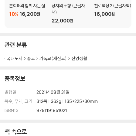
본회퍼의 함께 사는 삶
탕자의 귀향 (큰글자
천로역정 2 (큰글자책)
책)
10
16,200
16,000
%
원
원
22,000
원
관련 분류
국내도서
종교
기독교(개신교)
신앙생활
품목정보
발행일
2021년 08월 31일
쪽수, 무게, 크기
312쪽 | 362g | 135*225*30mm
ISBN13
9791191851021
책 속으로