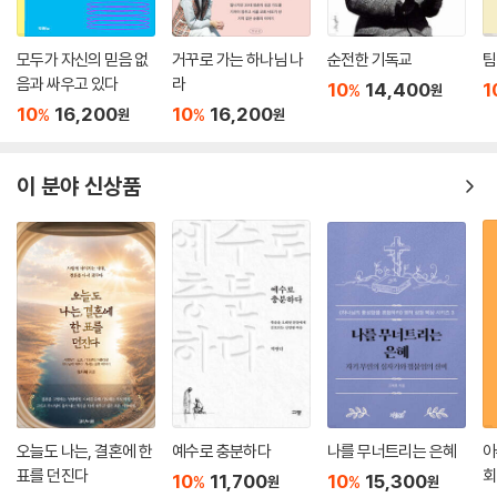
모두가 자신의 믿음 없
거꾸로 가는 하나님 나
순전한 기독교
팀
음과 싸우고 있다
라
10
14,400
1
%
원
10
16,200
10
16,200
%
%
원
원
이 분야 신상품
오늘도 나는, 결혼에 한
예수로 충분하다
나를 무너트리는 은혜
아
표를 던진다
회
10
11,700
10
15,300
%
%
원
원