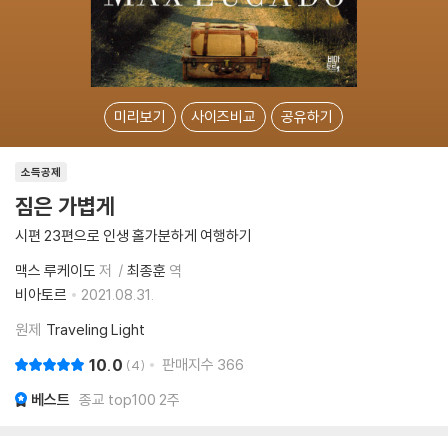
미리보기
사이즈비교
공유하기
소득공제
짐은 가볍게
시편 23편으로 인생 홀가분하게 여행하기
맥스 루케이도
저
최종훈
역
비아토르
2021.08.31.
원제
Traveling Light
10.0
판매지수
366
4
베스트
종교 top100 2주