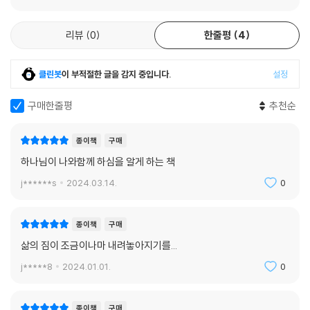
나위 없이 좋은 출발선이다. ‘많은 짐’을 가지고 다니지 않는 여행의 고수처
났든 문제될 게 없습니다. 피부색이 검든 희든 상관없습니다. 무엇 때문에
럼, 인생을 홀가분하게 여행하는 신앙의 고수가 되도록 우리를 단련시킬
졸업장을 세어 보고 이력서를 비교합니까? 다른 사람들이 높은 자리에 앉
리뷰
0
한줄평
4
교본 같은 책.
든 말든 문제될 게 무엇입니까? 우리는 하나님과 같은 상에 앉습니다. 그리
고 주님이 흘러넘치도록 우리 잔을 채우십니다.
“여러분의 걱정을 모두 하나님께 맡기십시오. 하나님께서는 여러분을 돌
클린봇
이 부적절한 글을 감지 중입니다.
설정
--- p.258
보고 계십니다”(벧전 5:7, 새번역).
구매한줄평
추천순
이제 짐이라곤 단 하나만 남았습니다. 죄책감의 짐은 아닙니다. 죄책감은
갈보리 십자가 앞에다 버렸습니다. 죽음에 대한 공포의 짐도 아닙니다. 그
종이책
구매
건 빈 무덤에 남겨 두고 왔습니다. 마지막까지 끈덕지게 남아 있는 보따리
하나님이 나와함께 하심을 알게 하는 책
의 정체는 고향집을 그리워하는 마음, 하나님께서 주신 바로 그 마음입니
다. 마침내 주님을 만나는 날이 오면 그제야 ‘향수의 짐’을 내려놓게 될 것
j******s
2024.03.14.
0
입니다. 전장에서 돌아온 병사가 아내를 보자마자 더플백을 던져 버리듯,
하나님 아버지를 만나자마자 그리움의 보따리를 내려놓게 됩니다.
종이책
구매
--- pp.295-296
삶의 짐이 조금이나마 내려놓아지기를...
혹시 오랜 습관을 버리지 못하고 날이 밝자마자 어제 내버렸던 짐 보따리
j*****8
2024.01.01.
0
들을 되짚어 진다 하더라도, 다시 내려놓으십시오. 더 이상 쓸데없는 짐 꾸
러미들을 짊어지지 않게 되는 그 감미로운 순간이 올 때까지 내려놓고 또
종이책
구매