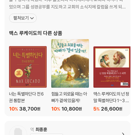
제12장 숨 막히는 공포에서 평안으로
었으며 그룹 성경공부를 지도하고 교회의 소식지에 칼럼을 쓰게 되었
두려움의 짐
고 칼럼을 엮어 책인 On the Anvil을 출간하였다. 마이애미에서 거
펼쳐보기
제13장 고요한 밤, 외로운 낮
주한지 2년 후 맥스 루케이도는 아내와 함께 브라질의 리우데자네이
외로움의 짐
루로 옮겨 계속해서 사역을 하였다. 맥스 루케이도는 미국의 대표적
맥스 루케이도
의 다른 상품
제14장 수탉의 울음소리, 그리고 나
인 기독교 작가이면서 가장 영향력 있는
부끄러움의 짐
제15장 머리를 매끄럽게, 상처를 부드럽게
낙심의 짐
제16장 복숭아 조림을 담그는 계절
질투의 짐
제17장 하나님, 집요한 사랑의 추적자
의심의 짐
제18장 날마다 더 가까이, 천국으로 또 집으로
너는 특별하단다 전 6
힘들고 외로울 때는 아
맥스 루케이도의 넌 정
향수의 짐
권 통합본
빠가 곁에 있을게!
말 특별하단다 1~3 세
맺음말
트
10
38,700
10
10,800
5
26,600
%
%
%
원
원
원
주(註)
역
최종훈