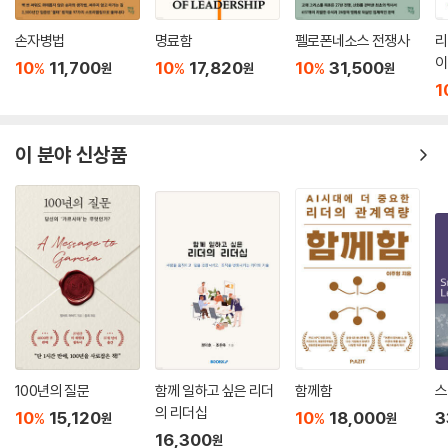
며 겪은 고난이나 불리함은 이루 말할 수 없었을 것이다. 그럼에도 신격호
회장은 “본명: 신격호, 국적: 대한민국”이라고 뚜렷이 새겨진 주민등록을
손자병법
명료함
펠로폰네소스 전쟁사
리
끝까지 유지했고, 대한민국의 기업인으로서 기억되기를 원했다.
이
10
11,700
10
17,820
10
31,500
%
%
%
원
원
원
1
이 분야 신상품
100년의 질문
함께 일하고 싶은 리더
함께함
스
의 리더십
10
15,120
10
18,000
3
%
%
원
원
16,300
원