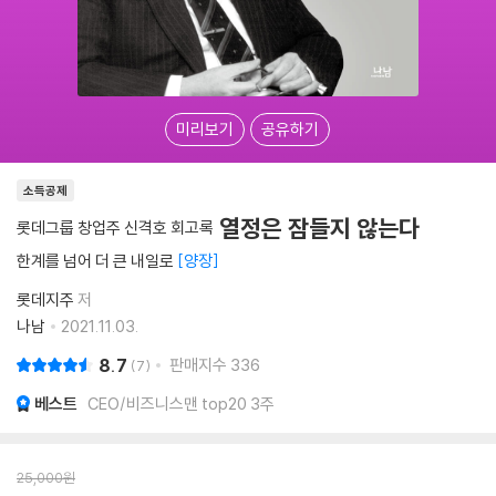
미리보기
공유하기
소득공제
열정은 잠들지 않는다
롯데그룹 창업주 신격호 회고록
한계를 넘어 더 큰 내일로
양장
롯데지주
저
나남
2021.11.03.
8.7
판매지수
336
7
베스트
CEO/비즈니스맨 top20 3주
25,000
원