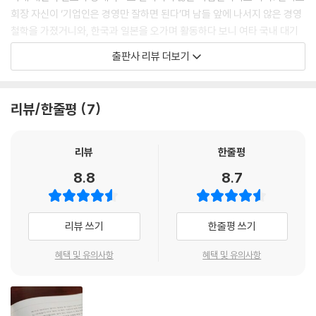
16년 만의 부자(父子) 상봉 131
회장 자신이 ‘기업인은 경영만 잘하면 된다’며 남들 앞에 나서지 않은 경영
일본 열도를 달군 1천만 엔 경품 이벤트 135
철학을 가졌거니와, 한국과 일본을 오가며 활동하다 보니 여타 국내 대기
[일화 3] 재일동포들이 후원한 올림픽과 월드컵 143
업 총수에 비해 대중 노출 빈도가 낮을 수밖에 없었다.
출판사 리뷰 더보기
이 책은 이렇게 대한민국 경제발전사의 조용한 거인이라 할 수 있는 신격
호 회장의 철학과 기억을 좀더 체계적으로 다음 세대에 전달해야 한다는
4부: 껌 업체에서 종합 식품기업으로
믿음하에 만들어진 최초의 신격호 회고록으로, 신격호 회장이 생전에 회고
리뷰/한줄평
7
한 기록을 기본 뼈대로 삼아 신동빈 롯데그룹 회장과 여러 롯데 원로 기업
초콜릿, 제품 아닌 ‘예술품’을 향해 149
인들의 글과 인터뷰로 세부를 더해 완성되었다. 이를 통해 그동안 알려지
초콜릿으로 일본 열도를 휩쓸다 160
지 않았던 신격호 회장의 개인적 삶에 한 걸음 다가감과 함께, 롯데의 발전
리뷰
한줄평
캔디와 아이스크림으로의 사업 확장 168
사와 궤를 같이한 대한민국의 경제발전사를 함께 되돌아볼 수 있을 것이
외식사업·음료·비스킷으로 넓어진 보폭 175
8.8
8.7
다.
[일화 4] 바둑 이야기 181
혈혈단신 일본으로 건너간 시골 청년
리뷰 쓰기
한줄평 쓰기
1921년 경남 울주의 작은 마을에서 태어나 울산농업실수학교를 졸업하고
5부: 내 조국 대한민국에 '투자'를
목양(牧羊) 지도기술원으로 일하던 청년 신격호는 보다 큰 세상에서 꿈을
혜택 및 유의사항
혜택 및 유의사항
펼쳐 보고자 1941년 혈혈단신으로 부관연락선을 타고 일본으로 건너갔
한일 국교정상화 논의의 시작 189
다. 이 책 전반에 그려진 청년 시절 신격호 회장의 일본에서의 성장 과정은
“고국의 경제개발에 투자하시지요” 194
우리에게는 잘 알려지지 않은 이야기로, 가진 것 없는 젊은이가 외국 땅에
국교정상화 … 모국 투자의 첫걸음 201