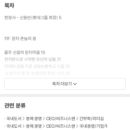
목차
헌정사 - 신동빈(롯데그룹 회장) 5
1부: 둔터 촌놈의 꿈
울주 산골의 둔터마을 15
천자문으로 시작한 유년의 날들 21
미래의 꿈을 키운 삼동보통학교 시절 25
‘소설가의 꿈’과 ‘농업인의 현실’ 사이 32
경성을 보며 ‘큰 세상’을 상상하다 36
목차 더보기
함경도 명천종양장에서의 1년 40
노(盧) 부잣집 딸과의 혼인 45
대한해협을 건너 큰 꿈을 향해 51
관련 분류
[일화 1] 수몰된 둔터마을 생가와 고향 사람들 55
국내도서
경제 경영
CEO/비즈니스맨
간부학/리더십
국내도서
경제 경영
CEO/비즈니스맨
국내경영/기업가
2부: 일본 고학시절의 값진 경험