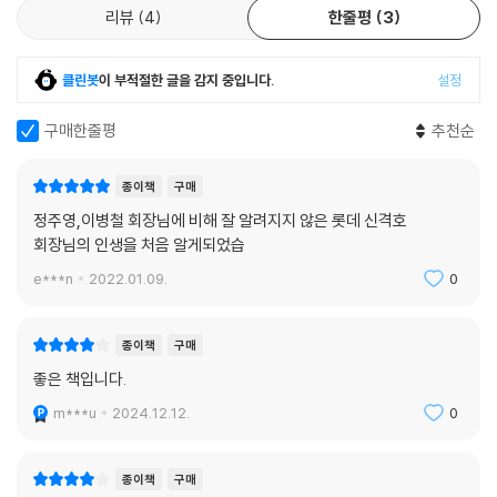
철업을 준비하던 포항제철 박태준에게 조건 없이 제공한다.
리뷰
4
한줄평
3
7부: 한국 유통산업의 새 지도를 그리다
이후 계획을 변경하여 롯데제과로 국내에 첫 진출한 신격호 회장에게 박정
희 대통령은 유서 깊은 반도호텔 자리에 새로운 호텔을 지을 것을 제안하
롯데쇼핑, 새로운 유통문화의 시작 313
클린봇
이 부적절한 글을 감지 중입니다.
설정
였다. 성공을 장담하기 어려운 큰 모험이었으나, 신격호 회장은 고민 끝에
롯데 유통망의 전국화 326
한술 더 떠 세계적 호텔 건립 이상의 목표를 세운다. 300～400실 규모면
롯데리아가 심은 외식 산업의 씨앗 333
구매한줄평
추천순
일류호텔 소리를 듣던 1970년대 초에 40층, 1천 실 규모의 호텔에 더해
글로벌시장으로 보폭 넓혀 340
백화점과 오피스타운까지 동시에 건설하는 전무후무한 복합개발을 구상
롯데인이 공유하는 공통언어 347
종이책
구매
한 것이다.
[일화 7] 롯데 자이언츠 야구단 356
정주영,이병철 회장님에 비해 잘 알려지지 않은 롯데 신격호
회장님의 인생을 처음 알게되었습
신격호 회장의 꿈의 정점, 롯데월드타워
소공동 롯데타운, 잠실 롯데월드, 그리고 롯데월드타워는 ‘가족 모두가 함
e***n
2022.01.09.
0
8부: 잠실 벌판에 세운 '평생의 소망’
께 즐겁게 지낼 행복한 공간’을 꿈꾼 신격호 회장 특유의 복합개발 방식과
규모를 잘 보여 준다. 서울 시내에서도 3～4층 이상의 빌딩을 찾아보기 힘
소공동 롯데호텔 신관 개관 367
종이책
구매
들었던 1970년대, 소공동 롯데호텔과 롯데백화점의 규모는 지금으로서
잠실 롯데월드의 ‘전쟁 같은 공사’ 373
좋은 책입니다.
는 상상할 수 없는 것이었다. 이러한 복합개발 방식은 잠실 롯데월드에서
‘문화유산으로 남을 랜드마크’ 구상 388
그 정점을 이뤄, 테마파크와 호텔, 백화점, 쇼핑몰의 복합개발이라는 유례
m***u
2024.12.12.
0
대한민국의 랜드마크, 롯데월드타워 395
없는 시도가 이루어졌다. 더 나아가 신격호 회장은 불가능한 일이라는 모
[일화 8] 내 가족 이야기 412
두의 반대를 무릅쓰고 오늘날 대한민국을 대표하는 랜드마크가 된 123층
종이책
구매
롯데월드타워를 만들어 내었다.