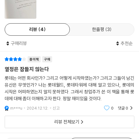
서 편견을 이겨내고 성공을 이루어 나가는 과정이 흥미진진하게 펼쳐진다.
제철 사업 길목에서 박태준을 만나다 205
우유배달, 트럭기사 조수 등 온갖 궂은일을 하며 와세다고등공학교를 졸업
모국에서의 첫걸음, 롯데알미늄 창립 212
한 신격호 회장은 화공제품을 제작하는 작은 사업을 시작한다. 그 과정에
1967년 4월, 롯데제과 출범 216
는 신격호 회장의 인물됨을 알아본 이들의 도움도 있었으며, 2차 세계대전
마침내 석유화학사업 시작 232
리뷰
4
한줄평
3
기간에 어렵게 일군 공장과 제품이 폭격으로 두 번이나 완전히 소실되는
[일화 5] ‘나눔’은 소리 없이 242
시련도 있었다. 이후 신격호 회장은 화장품 사업 등을 거쳐 1948년 롯데제
구매리뷰
추천순
과를 설립한다. 껌이라는 단일 품목으로 사업을 시작한 롯데제과는 초콜
릿, 캔디 등으로 하나하나 분야를 확대하며 불과 20여 년 만에 일본 굴지의
6부: '롯데호텔' 브랜드로 호텔업 진출
종이책
구매
종합제과업체로 우뚝 선다.
열정은 잠들지 않는다
“반도호텔을 맡아주시오!” 249
젊은 사업가 신격호, 고국으로 향하다
롯데는 어떤 회사인가? 그리고 어떻게 시작하였는가? 그리고 그들이 남긴
비원 프로젝트 256
1965년, 한일 수교가 이루어지자 일본에서 떠오르던 젊은 사업가 신격호
유산은 무엇인가? 나는 롯데월드, 롯데타워에 대해 알고 있으나, 롯데의
“38층 호텔? 18층으로 낮추시오!” 266
의 눈은 고국 대한민국을 향했다. 1인당 GDP가 약 300달러에 불과했던
시작은 어떠하였는지 알지 못하였다. 그래서 창업주가 쓴 이 책을 통해 롯
세계 톱 수준의 호텔을 서울 한복판에 277
대한민국의 현실에 눈을 돌려, 고국 발전에 기여할 수 있는 방법을 찾기 시
데에 대해 좀더 이해하고자 한다. 정말 재미있을 것이다.
개관 초기의 롯데호텔 286
작한 것이다. 마침 한국 정부로부터 고국 진출 제안도 받은 터라, 신격호 회
전국 곳곳에 롯데 체인호텔을 291
m***u
2024.12.12.
신고
0
댓글
0
장은 구체적인 사업계획을 수립하기 시작했다. 처음에는 정부로부터 근대
홍역 치른 후 더 건강해진 롯데건설 299
화의 상징이라 할 제철업 진출을 제안받고 구체적인 사업준비에 들어갔지
리뷰 전체보기
[일화 6] 프로레슬링과 복싱 영웅들 이야기 307
만, 공공성이 강한 제철업은 정부 주도로 추진하기로 계획이 변경되며 아
쉽게 물러서고 만다. 이때 거액을 들여 준비한 제철 관련 자료는 그 대신 제