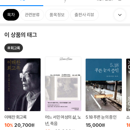
7
목차
관련분류
품목정보
출판사 리뷰
이 상품의 태그
#회고록
이해찬 회고록
어느 서민 여성의 삶, 노
5.18 푸른 눈의 증인
소
년, 죽음
10
20,700
15,000
1
%
원
원