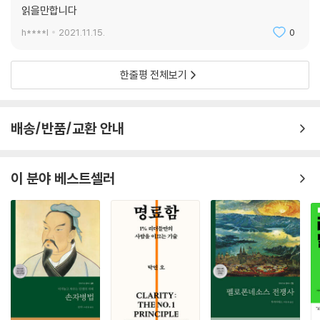
상전 신격호 연보 417
읽을만합니다
이 책 후반부에는 잠실 롯데월드와 롯데월드타워의 기획?디자인에서 공
사까지의 과정이 소개되어 있어, 숨 가쁘게 진행된 각 과정들을 손에 잡힐
h****l
2021.11.15.
0
듯 추적할 수 있다. 특히 롯데월드타워의 경우 1980년대부터 20여 년에
걸쳐 변화해 온 디자인 안들도 소개하여, 신격호 회장이 롯데월드타워에
한줄평 전체보기
어떠한 꿈을 품었으며, 이를 성취하기까지 얼마나 많은 이들의 노력이 들
어갔는지를 생생하게 보여 준다.
배송/반품/교환 안내
인간 신격호의 일화들
이 책의 주를 이루는 것은 ‘롯데그룹 창업주 신격호’ 이야기이지만, 총 8개
로 이루어진 각 장 끝에는 ‘인간 신격호’를 좀더 이해할 수 있는 개인적 일
이 분야 베스트셀러
화들이 들어 있다. 댐 건설로 수몰된 고향 마을 이야기, 바둑기사 조치훈이
나 프로복서 홍수환을 후원한 사연, 롯데자이언츠 야구단 창단을 둘러싼
비화 등 흥미로운 일화들이 이어지는데, 그 근본을 이루는 정서는 신격호
회장이 가졌던 ‘한국인으로서의 정체성’이다. 가족을 떠나 일본에서 사업
을 꾸려 나간 신격호 회장은 고국 출신의 스포츠인, 문화인 등을 지원하고
교류함으로써 고국에 대한 그리움을 다소나마 해소할 수 있었을 것이다.
사실 신격호 회장은 일본에서 성공한 한국인으로서는 보기 드물게 귀화하
지 않고 끝까지 대한민국 국적을 유지했다. 그로 인해 일본에서 사업을 하