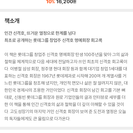
10
16,200
%
원
책소개
인간 신격호, 뜨거운 열정으로 한계를 넘다
최초로 공개하는 롯데그룹 창업주 신격호 명예회장 회고록
이 책은 롯데그룹 창업주 신격호 명예회장 탄생 100주년을 맞아 그의 삶과
철학을 체계적으로 다음 세대에 전달하고자 쓰인 최초의 신격호 회고록이
다. 이병철 삼성 회장, 정주영 현대 회장 등과 함께 대기업 창업 1세대를 대
표하는 신격호 회장은 1967년 롯데제과로 시작해 200여 개 계열사를 거
느린 롯데그룹을 창조해 냈지만, 개인적 면모나 삶은 잘 알려지지 않은, 대
한민국 경제사의 조용한 거인이었다. 신격호 회장이 남긴 회고를 기본 뼈
대로, 신동빈 롯데그룹 회장과 원로 기업인들의 글과 인터뷰로 세부를 더
한 이 책을 통해 인간 신격호의 삶과 철학을 더 깊이 이해할 수 있을 것이
다. 고도성장기의 마지막 거인 신격호 회장이 보여 준 도전과 열정은 오늘
의 독자들에게도 큰 울림으로 다가온다.