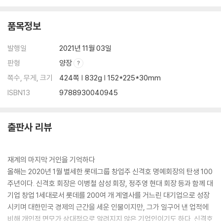
꿈을 안고 마침내 일본 땅에 63
품목정보
우유배달원에서 ‘소(小)사장’으로 68
한국인 문학청년들과의 교류 74
발행일
2021년 11월 03일
전시상황에서 응용화학의 길을 택하다 78
판형
양장
처음 투자 받은 사업이 잿더미로 80
쪽수, 무게, 크기
424쪽 | 832g | 152*225*30mm
화장품 사업의 성공과 ‘롯데’ 브랜드의 탄생 85
ISBN13
9788930040945
[일화 2] 내가 좋아하는 영화배우들 93
출판사 리뷰
3부: 일본에서 이룬 롯데의 '껌 신화’
롯데의 사업기반 이룬 ‘껌 신화’ 99
재계의 마지막 거인을 기억하다
최초의 법인 ‘주식회사 롯데’ 출범 105
올해는 2020년 1월 별세한 롯데그룹 창업주 신격호 명예회장의 탄생 100
유통망을 확대하고 과자류에 도전하고 110
주년이다. 신격호 회장은 이병철 삼성 회장, 정주영 현대 회장 등과 함께 대
한국전쟁 시기의 일본경제 116
기업 창업 1세대로서 롯데를 200여 개 계열사를 거느린 대기업으로 성장
사업을 확장하며 신뢰를 쌓다 122
시키며 대한민국 경제의 근간을 세운 인물이지만, 그가 일구어 낸 업적에
일본 최초로 천연치클 껌 개발 127
비해 개인적 면모가 상대적으로 알려지지 않은 기업인이기도 하다. 신격호