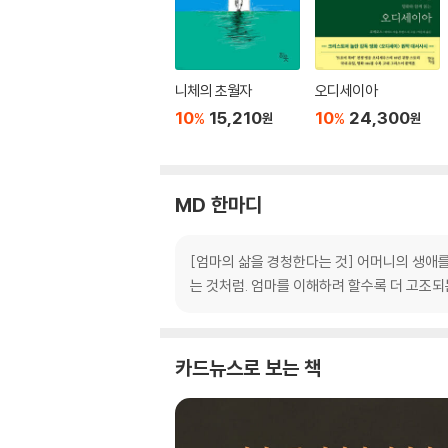
니체의 초월자
오디세이아
10
15,210
10
24,300
%
%
원
원
MD 한마디
[엄마의 삶을 경청한다는 것] 어머니의 생애를
는 것처럼. 엄마를 이해하려 할수록 더 고조되
카드뉴스로 보는 책