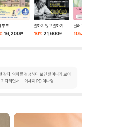
 부부
말하지 않고 말하기
달러구트 꿈 백화점 0
위버멘
16,200
10
21,600
10
16,020
10
1
%
%
%
%
원
원
원
것 같다. 엄마를 경청하다 보면 할머니가 보이
기다리면서. - 에세이 PD 이나영