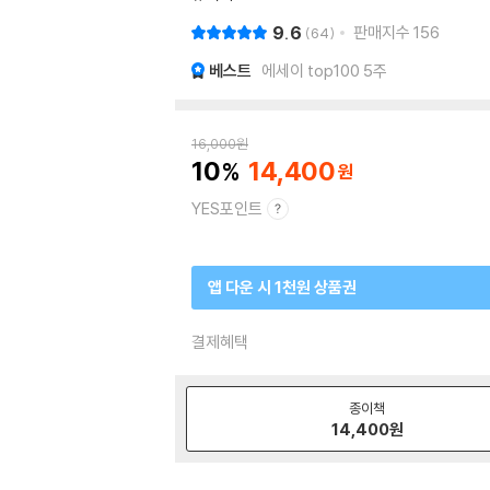
9.6
판매지수
156
64
베스트
에세이 top100 5주
16,000
원
10
14,400
YES포인트
앱 다운 시 1천원 상품권
결제혜택
종이책
14,400
원