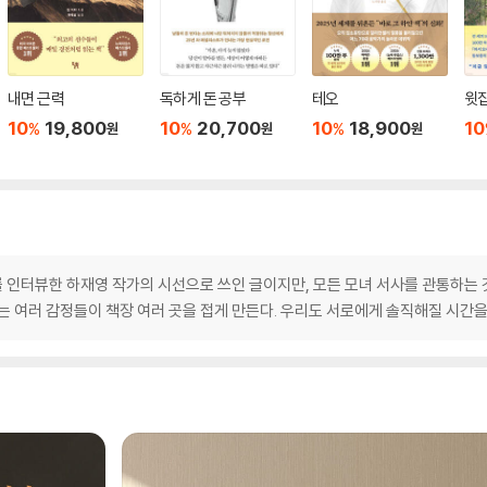
내면 근력
독하게 돈 공부
테오
윗집
10
19,800
10
20,700
10
18,900
10
%
%
%
원
원
원
 인터뷰한 하재영 작가의 시선으로 쓰인 글이지만, 모든 모녀 서사를 관통하는 
는 여러 감정들이 책장 여러 곳을 접게 만든다. 우리도 서로에게 솔직해질 시간을 