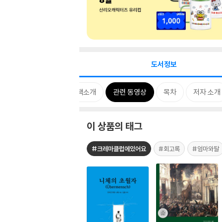
도서정보
뉴스
상세 이미지
책소개
관련 동영상
목차
저자 소개
이 상품의 태그
#크레마클럽에있어요
#회고록
#엄마와딸