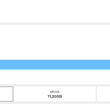
eBook
11,200
원