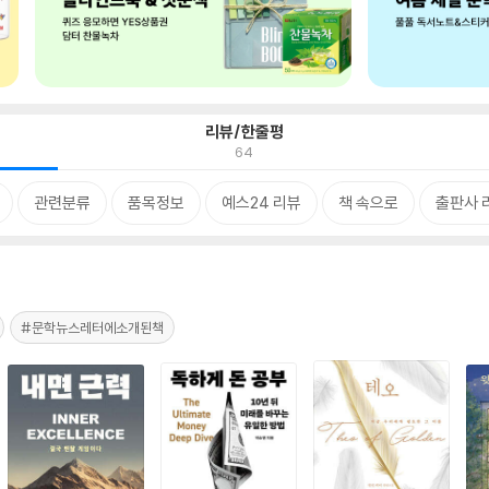
리뷰/한줄평
64
관련분류
품목정보
예스24 리뷰
책 속으로
출판사 
#문학뉴스레터에소개된책