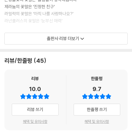
제라늄의 꽃말은 ‘진정한 친구’
라일락의 꽃말은 ‘아직 나를 사랑하나요?’
라넌큘러스의 꽃말은 ‘눈부신 매력’
아름다운 꽃 속에는 숨은 꽃말들이 있다. 꽃의 이름을 하나 더 기억함으로
출판사 리뷰 더보기
우리의 세계는 조금 더 넓어지고, 숨은 꽃말을 알게 됨으로 꽃과 한층 깊게
관계 맺는다. 그렇게 꽃의 아름다움을 만끽하며 영감을 얻는 시간 동안 우
리는 일상 속에서 잠시 여행을 떠난다. 매일 내 곁에 꽃을 두기란 어렵지만
리뷰/한줄평
45
〈보떼봉떼 데일리 플라워〉와 함께라면, 바로 내 책상 위, 침대 머리맡에서
저마다의 사연을 가진 꽃의 이야기를 들어볼 수 있다. 매일 꽃과 함께 ‘작은
여행’을 떠나보자.
리뷰
한줄평
10.0
9.7
인간이 품은 희로애락의 감정이 고스란히 담긴 신화 속 꽃 이야기 &
문화의 전파와 발전, 전쟁과 평화의 상징으로 등장하는 역사 속 꽃 이야기
까지
리뷰 쓰기
한줄평 쓰기
동서양의 신화 속에는 다양한 꽃이 등장하며 꽃 이름의 어원도 그 신화와
혜택 및 유의사항
혜택 및 유의사항
관련이 깊은 경우가 많다. 그리스 신화에 따르면 ‘아네모네’는 미의 여신 아