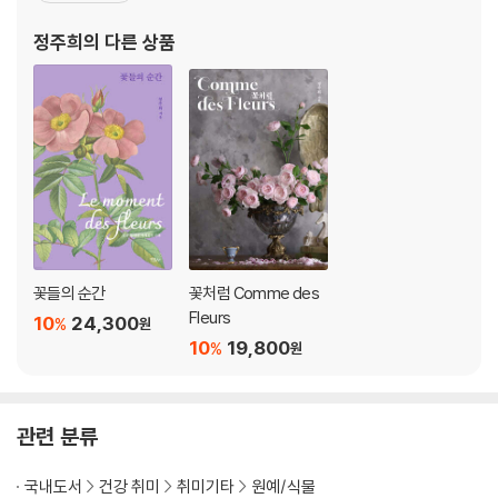
덜란드 인터플랜트 사가 나라별로 한 명씩 선정하는 스프레이로즈 앰
정주희
의 다른 상품
배서더로
꽃들의 순간
꽃처럼 Comme des
Fleurs
10
24,300
%
원
10
19,800
%
원
관련 분류
국내도서
건강 취미
취미기타
원예/식물