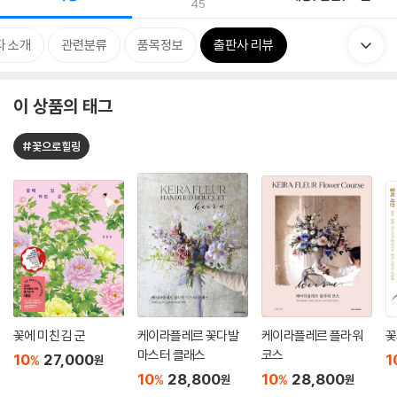
45
자 소개
관련분류
품목정보
출판사 리뷰
이 상품의 태그
#꽃으로힐링
꽃에 미친 김 군
케이라플레르 꽃다발
케이라플레르 플라워
꽃
마스터 클래스
코스
10
27,000
1
%
원
10
28,800
10
28,800
%
%
원
원