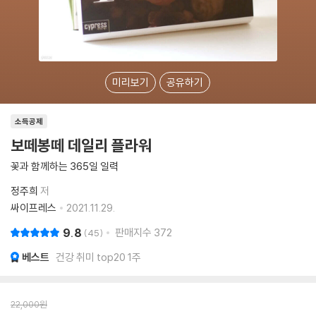
미리보기
공유하기
소득공제
보떼봉떼 데일리 플라워
꽃과 함께하는 365일 일력
정주희
저
싸이프레스
2021.11.29.
9.8
판매지수
372
45
베스트
건강 취미 top20 1주
22,000
원