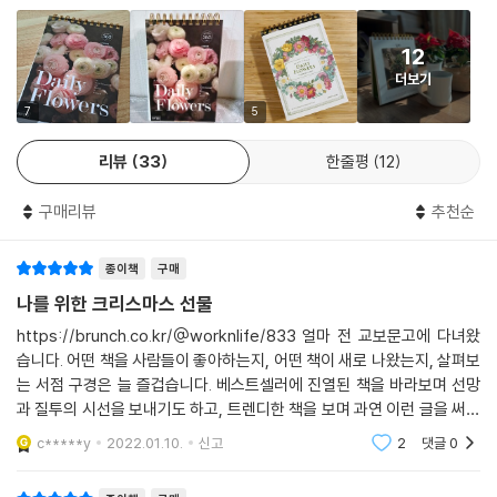
프로디테가 사랑한 미소년 아도니스가 죽은 자리에 피어난 꽃이다. 아네모
네는 아름다운 얼굴을 가진 덕에 마티스와 고흐 같은 화가들의 그림 속에
12
도 자주 등장해 ‘화가의 꽃’이라는 별명으로 불리기도 한다. 화가의 사랑을
더보기
받은 다른 꽃으로는 ‘모네의 수련’이 있다. 모네가 남긴 2천여 점의 유화 중
지베르니의 수련 연못을 그린 것이 250여 점에 달할 정도로 수련 사랑이
7
5
대단했다고 한다.
리뷰
33
한줄평
12
소문난 장미 애호가로는 나폴레옹의 황후 조세핀이 있다. 장미 수집에 열
구매리뷰
추천순
정을 쏟았던 그녀 때문에 당시 프랑스와 영국은 전쟁으로 인해 극도의 긴
장 상태에 있었음에도, 영국에서 조세핀에게 장미를 보내는 것은 특별히
종이책
구매
허용되었다고 한다. 또한 나폴레옹도 전투에서 승리한 뒤 그 지역의 장미
들을 수집해 조세핀에게 가져다주었던 것으로 유명하다. 이렇게 꽃은 인간
나를 위한 크리스마스 선물
의 감정을 표현하는 매개체이자 문명의 발전, 전쟁과 평화를 나타내는 상
https://brunch.co.kr/@worknlife/833 얼마 전 교보문고에 다녀왔
징물로 동서양의 신화와 문학, 역사 속에 꾸준히 등장해왔다. 〈보떼봉떼 데
습니다. 어떤 책을 사람들이 좋아하는지, 어떤 책이 새로 나왔는지, 살펴보
일리 플라워〉는 어쩌면 평생 모른 채 지나쳤을 꽃에 관한 흥미로운 이야기
는 서점 구경은 늘 즐겁습니다. 베스트셀러에 진열된 책을 바라보며 선망
를 들려준다. 그 이야기에 귀 기울이다 보면 우리의 인생도 더 풍부하고 아
과 질투의 시선을 보내기도 하고, 트렌디한 책을 보며 과연 이런 글을 써야
름다워질지도 모를 일이다.
하나 저를 돌아보기도 합니다. 베스트셀러 코너를 보던 중 아래에 진열된
c*****y
2022.01.10.
신고
2
댓글
0
상품에 눈이 갔어요.
“당신에게 꽃길만 펼쳐지길 바랄게요”