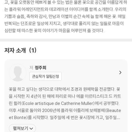
고, 꽃을 오랫동안 예쁘게 볼 수 있는 법은 물론 꽃으로 공간을 아름답게 하
는 플라워 어레인지먼트와 데코레이션 아이디어를 함께 소개한다. 우리의
기쁨과 슬픔, 축하와 감사, 만남과 이별의 순간 속에 늘 함께 해온 꽃. 매일
반복되는 단조로운 일상에 지치고, 생각대로 풀리지 않는 일들로 마음이
심란할 때 따스한 꽃의 이야기가 마음을 어루만져 줄 것이다.
저자 소개
1
저
정주희
관심작가 알림신청
꽃을 하고 싶다는 생각으로 대학에서 조경과 원예학을 전공했다. 꽃
을 시작한 지 4년이 된 해에 파리로 떠나 에콜 아르티스티크 드 카트
린 뮐러(Ecole artistique de Catherine Muller)에서 공부했다.
이후 서울로 돌아와 2006년에 플라워 아틀리에 보떼봉떼(Beaute
et Bonte)를 시작했다. 일주일에 세 번은 꽃시장에 가고, 일주일에
다섯 번은 창이 넓은 작업실에서 학생들과 함께 꽃을 만지며, 꽃으로
펼쳐보기
마음을 전하고 싶은 분들을 위한 작업을 하고 있다. 2023년부터 네