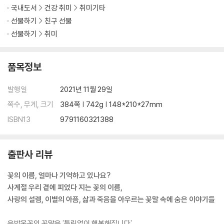
국내도서
건강 취미
취미기타
선물하기
친구 선물
선물하기
취미
품목정보
발행일
2021년 11월 29일
쪽수, 무게, 크기
384쪽 | 742g | 148*210*27mm
ISBN13
9791160321388
출판사 리뷰
꽃의 이름, 얼마나 기억하고 있나요?
사계절 우리 곁에 피었다 지는 꽃의 이름,
사랑의 설렘, 이별의 아픔, 삶과 죽음을 아우르는 꽃말 속에 숨은 이야기들
은방울꽃의 꽃말은 '틀림없이 행복해집니다'