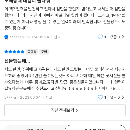
보떼봉떼 데일리 플라워
이 책? 일력을 발견하고 얼마나 감탄을 했던지. 받아보고 나서는 더 감탄을
했습니다. 너무 사진이 예뻐서 매일매일 힐링이 됩니다. 그리고, 1년만 쓸
수 있는게 아니라 평생 쓸 수 있는 일력이라 더 만족합니다. 선물용으로도
정말 좋습니다 .
s*****5
2024.05.24.
신고
1
댓글
0
종이책
구매
선물했는데...
저도 한권,주위에 고마운 분에게도 한권 드렸는데 너무 좋아하셔서 저까지
오히려 좋았어요.1년만 쓸수있는것도 아니고 매해 매일 예쁜 꽃사진을 볼
수있다는게 너무 좋네요.꽃다발 만큼 좋은선물이었습니다---!! 달력이
필요하신분들에게 추천드리고 싶어요.ㅎㅎㅎㅎㅎㅎㅎㅑㅗ퍄ㅛㅊ8ㅛㅎ8
ㅛㅍ0ㅑㅗ0ㅑㅠ9ㅕㅍ8ㅛㅎ8ㅛㅎ9ㅕㅎ9ㅕㅎ8
b***m
2023.06.04.
신고
1
댓글
0
리뷰 전체보기