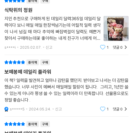
종이책
구매
365일 꽃을 선물하는 아름다운 데일리 캘린더
식탁위의 정원
“지금을 소중히 잘살아 보기로 해요.
지인 추천으로 구매하게 된 데일리 달력365일 데일리 달
력이다 보니 매일 매일 한장씩넘기는데 어릴적 일력 생각
짧은 순간 최선을 다해 아름답게 피워내는 꽃처럼 말이에요.”
이 나서 넘길 때 마다 추억에 빠짐벽걸이 달력도 예쁜거
찾아서 구매하는데꽃 좋아하는 내게 친구가 너에게 어울
흔히 축복의 메시지를 전할 때 꽃처럼 아름답고 향기로운 날들이기를 바라
릴거라해서데려온 요녀석이 넘 이쁨우리집 식탁위의 작
는 마음의 표현으로 “꽃길만 걸으세요”라고 말을 건넨다. 〈보떼봉떼 데일
s****i
2025.02.07.
신고
1
댓글
0
은 정원임식사 때마다 꽃 이름과 설명과 꽃말을 보면서풍
리 플라워〉는 꽃의 아름다움으로 일상에 힐링을 선물하고 싶은 작가의 마
성한 이야기거리를 만듦내일은 무슨 꽃일까 살짝
음이 고스란히 담겨있다. 1월 1일부터 한 장씩 넘기며 꽃의 이야기를 만나
종이책
구매
다 7월 1일부터는 뒤집어서 사용하도록 알차게 구성되어 있다. 요일을 따
보떼봉떼 데일리 플라워
로 표시하지 않아 해가 바뀌어도 계속 사용할 수 있는 만년 일력으로 오래
이 책? 일력을 발견하고 얼마나 감탄을 했던지. 받아보고 나서는 더 감탄을
두고 소장하며 함께할 수 있다. 골드 스프링 제본에 고급 용지, 견고한 삼각
했습니다. 너무 사진이 예뻐서 매일매일 힐링이 됩니다. 그리고, 1년만 쓸
대 받침으로 구성되어 매일 눈길이 닿는 책상이나 침대 머리맡에 세워 두
수 있는게 아니라 평생 쓸 수 있는 일력이라 더 만족합니다. 선물용으로도
고 사용하기 편리하다. 또한 가로 148mm, 세로 210mm의 시원한 판형
정말 좋습니다 .
에 아름다운 꽃의 이미지가 담겨있어 인테리어 소품으로 활용하기에도 손
s*****5
2024.05.24.
신고
1
댓글
0
색이 없다. 아름다운 사진과 글로 힐링의 시간을 주는 플라워 일력은 나 자
신을 위한 특별한 선물은 물론 연말연초 마음을 표현하고 싶은 이에게 전
종이책
구매
하는 뜻 깊은 선물이 되어 줄 것이다.