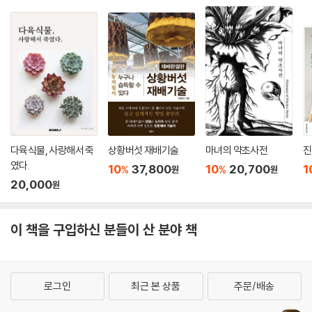
다육식물, 사랑해서 죽
상황버섯 재배기술
마녀의 약초사전
진
였다.
10
37,800
10
20,700
1
%
%
원
원
20,000
원
이 책을 구입하신 분들이 산 분야 책
로그인
최근 본 상품
주문/배송