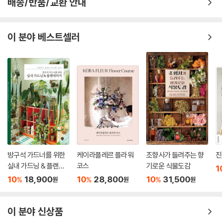
배송/반품/교환 안내
이 분야 베스트셀러
방구석 가드너를 위한
케이라플레르 플라워
조향사가 들려주는 향
진
실내 가드닝 & 플랜테
코스
기로운 식물도감
1
리어
10
18,900
10
28,800
10
31,500
%
%
%
원
원
원
이 분야 신상품