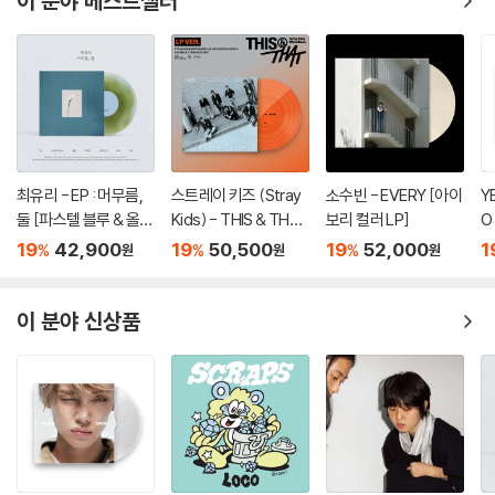
이 분야 베스트셀러
Lyrics & Composed by 김민기Arranged by 윤일상Vocal by 알리Pr
oduced by 윤일상Piano & Bass Performed by 윤일상Harmonica
Performed by 하림Cello Performed by 김수현Violin Performed
by 이승진Saenghwang Performed by 김소엽Drum Performed b
y 김영수Guitar Performed by 안지훈Recorded by 윤일상 @142m
usicTune & Edited by 류재경Mixed by 윤일상 @142music
최유리 - EP : 머무름,
스트레이 키즈 (Stray
소수빈 - EVERY [아이
Y
둘 [파스텔 블루 & 올리
Kids) - THIS & THAT
보리 컬러 LP]
O
브 그린 컬러 10인치 Vi
[LP VER.]
19
42,900
19
50,500
19
52,000
1
%
%
%
2. 주여, 이제는 여기에 - 윤종신
원
원
원
nyl]
Lyrics by 김지하
이 분야 신상품
Composed by 김민기Arranged by 조정치 전졸리Vocal by 윤종신Pi
ano Performed by 전졸리Guitar Performed by 조정치Recorded
by 정재원 @STUDIO89Mixed by 김일호 @STUDIO89
3. 기지촌 - 이은미