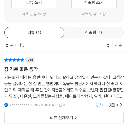
리뷰 쓰기
한줄평 쓰기
formed by 밍지션 (minGtion)Guitar Performed by 박신원Strings
Arranged & Conducted by 한성은 @ AimStrings
혜택 및 유의사항
혜택 및 유의사항
Strings Performed by 융스트링
Strings Recorded by 오성근 (Assist. 주예찬) @Studio-TRecord
리뷰
1
한줄평
1
ed by 권유진 @ doobdoob StudioDigital Editing by 권유진 @ do
obdoob StudioEngineered for Mix by 권유진 @ doobdoob Stud
구매리뷰
추천순
ioMixed by 김철순 @ SM Blue Ocean StudioMastered by 전훈 @
SONICKOREA (Assist.신수민)
구매
참 기분 좋은 음악
3. 작은연못 - 장필순
기분좋게 대하는 음반이다. 노래도 잘하고 성의있게 만든거 같다. 고객감
동을 끌어내는 참 잘 만든 앨범이다. 녹음도 불란서에서 했다니 참 좋다. 이
Lyrics & Composed by 김민기Arranged by 조동익Vocal by 장필순
런 기획 제작을 해 주신 관계자분들에게도 박수를 보낸다 권진원(황정민
Piano& Keyboards Performed by 박용준Keyboards Performed
과 듀엣), 나윤선, 노래를찾는사람들, 메이트리 박학기, 알리, 웬디(레드벨
by 조동익Recorded by 조동익 @ 무지개 스튜디오Mixed by 조동익
벳), 유리상자, 윤도현, 윤종신, 이날치, 이은미, 장필순, 정태춘, 크라잉넛,
k********e
2022.06.04.
신고
0
댓글
0
@무지개 스튜디오
태일(NCT),
리뷰 전체보기