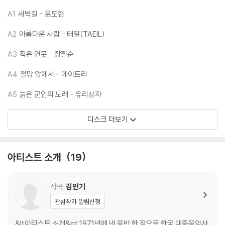
* 180g 고음질 블랙 12인치 2LP (프랑스 프레스)
A1
새벽길 - 윤도현
* 게이트폴드 사양 커버, 가사지 및 크레딧 노트 삽입
A2
아름다운 사람 - 태일(TAEIL)
LP 구매시 참고 사항 안내드립니다.
A3
작은 연못 - 장필순
※ 재킷/구성품/포장 상태
A4
철망 앞에서 - 메이트리
1) 제작/배송 과정에 따라 경미한 재킷 주름, 모서리 눌림, 갈라짐이 발생
A5
늙은 군인의 노래 - 유리상자
할 수 있으며 속지(이너 슬리브)는 디스크와의 접촉으로 인해 갈라질 수
있습니다.
디스크 더보기
외관상 불량 확인되는 상품을 개봉 시엔 반품/교환 처리 불가합니다.
2) 디스크 라벨은 공정상 매끄럽게 부착되지 않을 수도 있으며 겉포장 비
닐은 품질보증대상이 아닙니다.
아티스트 소개
19
3) 일본 제작 LP는 대부분 겉비닐이 밀봉되어 있지 않습니다.
4) 디지털 다운로드 코드는 본사에서 공지 없이 증정 종료될 수 있습니다.
작곡
김민기
※ 재생 불량
관심작가 알림신청
1) 침압 조절 기능이 없는 턴테이블을 사용하시는 경우, (주로 올인원 형태
모델) 다이내믹 사운드의 편차가 큰 트랙을 재생할 때 이상 현상이 발생할
&lt아티스트 소개&gt 1971년에 낸 음반 한 장으로 한국 대중음악사