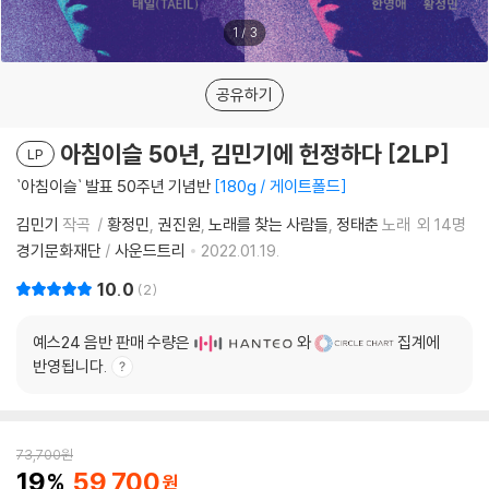
1
/
3
공유하기
아침이슬 50년, 김민기에 헌정하다 [2LP]
LP
`아침이슬` 발표 50주년 기념반
180g / 게이트폴드
김민기
작곡
황정민
권진원
노래를 찾는 사람들
정태춘
노래
외 14명
경기문화재단
/
사운드트리
2022.01.19.
10.0
2
예스24 음반 판매 수량은
와
집계에
반영됩니다.
73,700
원
19
59,700