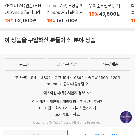
YEONJUN (연준) - N
Loco (로꼬) - 정규 3
우희준 - 선모 [LP]
최
Lyrics & Composed by 김민기
O LABELS [컬러 LP]
집 SCRAPS [컬러 LP]
둘
Arranged by 에코브릿지
19
47,500
%
원
브
19
52,000
19
56,700
1
Vocal by 이은미
%
%
원
원
ny
Piano performed by 에코브릿지
Guitar performed by 조신일
이 상품을 구입하신 분들이 산 분야 상품
Bass performed by 김성수
Drum performed by 노은철
Baritone Saxophone performed by 김수환
Recorded by 에코브릿지 @ Nuplay studio
로그인
최근 본 상품
주문/배송
Vocal tune & Editing by 에코브릿지
고객센터 1544-3800
티켓 1544-6399
중고샵 1566-4295
Mixed by 에코브릿지 @ Nuplay studio
eBook 1:1문의/채팅상담
예스이십사(주) 사업자 정보
4. 천리길 - 크라잉넛
이용약관
개인정보처리방침
청소년보호정책
PC버전
회사소개
거래처관계자께
Lyrics & Composed by 김민기
도서홍보
광고
Arranged by 크라잉넛 (Crying Nut)
Copyright © YES24 Corp. All Rights Reserved.
MATOM4
Vocal by 박윤식