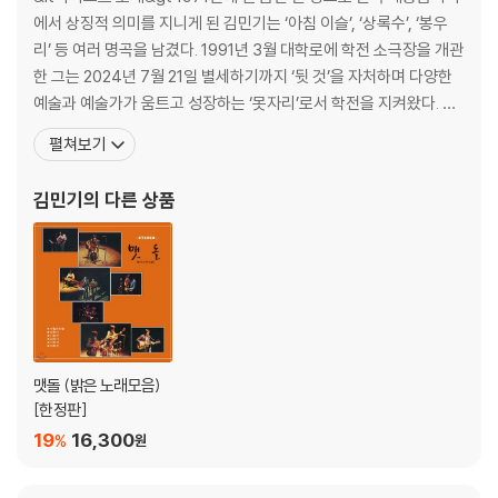
수 있습니다.
에서 상징적 의미를 지니게 된 김민기는 ‘아침 이슬’, ‘상록수’, ‘봉우
기기 문제로 인해 발생하는 재생 불량 현상에 대해서는 반품/교환이 불가
리’ 등 여러 명곡을 남겼다. 1991년 3월 대학로에 학전 소극장을 개관
하니 침압 조절이 가능한 기기에서 재생하실 것을 권유 드립니다.
한 그는 2024년 7월 21일 별세하기까지 ‘뒷 것’을 자처하며 다양한
2) 디스크는 정전기와 먼지로 인해 재생이 원활하지 않은 경우가 있습니
예술과 예술가가 움트고 성장하는 ‘못자리’로서 학전을 지켜왔다. 그
다. 전용 제품으로 이를 제거하면 대부분 해결됩니다.
가 이끈 학전은 김광석, 노래를 찾는 사람들, 들국화, ‘노영심의 작은
3) 바늘에 먼지가 쌓이는 경우에도 재생이 원활하지 않을 수 있습니다.
펼쳐보기
음악회’ 등 소극장 라이브 콘서트의 장으로, 뮤지컬 &lt지하철 1호선
&gt, &lt의형제&gt, &lt개똥이&gt 등 한국적 뮤지컬 창작 공간으
※ 디스크 외관 불량
김민기
의 다른 상품
로
1) 열을 가하여 제작하는 바이닐 공정 특성상 디스크 표면이 미세하게 울
렁거리거나 휘어지는 경우가 있습니다.
재생이 불안정한 경우 스태빌라이저를 사용하시면 좀 더 안정적인 재생이
가능합니다.
2) 재생 음역의 왜곡을 최소화 하고 반복 재생시에도 최대한 일관되게 유
지되도록 디스크 센터 홀 구경이 작게 제작되는 경우가 있습니다. 턴테이
블 스핀들에 맞지 않는 경우에는 전용 제품 등을 이용하여 센터 홀을 조정
맷돌 (밝은 노래모음)
[한정판]
하시면 해결됩니다.
3) 디스크에 미세한 잔 흠집이 남아있거나 인쇄 면이 깨끗하지 않은 경우
19
16,300
%
원
가 있으며, 이는 상품의 불량이 아닙니다. 단, 재생에 이상이 있는 경우에는
불량으로 인한 반품/교환이 가능합니다