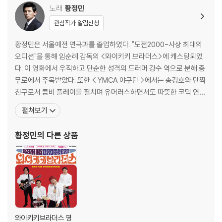
노래
황정민
※ 컬러 디스크
관심작가 알림신청
아래에 해당하는 경우는 불량이 아니므로 개봉 후 반품/교환이 불가합니
황정민은 서울예전 연극과를 졸업하였다. "도전2000-사상 최대의
다.
오디션"을 통해 임순례 감독의 <와이키키 브라더스>에 캐스팅되었
1) 컬러 디스크는 웹 이미지와 실제 색상이 차이가 날 수 있습니다.
다. 이 영화에서 우직하고 단순한 성격의 드러머 강수 역으로 분해 충
2) 컬러 디스크의 특성상 제작 공정시 앨범마다 색상 차이가 나는 경우도
무로에서 주목받았다. 또한 < YMCA 야구단 >에서는 송강호와 단짝
있습니다.
친구로서 콤비 플레이를 펼치며 유머러스하면서도 따뜻한 코믹 연기
3) 컬러 디스크는 제작 과정에서 다른 색상 염료가 섞여 얼룩과 번짐, 반점
를 선보이고, <로드무비>에서는 사랑은 상처뿐이라고 생각하면서도
등이 발생할 수 있습니다.
펼쳐보기
또다시 남자와 사랑에 빠지는 동성애자 대식 역으로 나온다. 이처럼
황정민은 어리숙한 시골청년에서, 상처 많은 동성애자, 또 조금은 뺀
※ 반품/교환 안내
황정민
의 다른 상품
질거리는 비열한 변호사까지 그 다양한 캐릭터를 넘나들며
1) 불량으로 인한 반품/교환 요청 시에는 불량 확인을 위해 개봉 시의 동영
상을 요청할 수 있으며, 동영상이 없는 경우 반품/교환이 제한될 수 있습니
다.
관련 사진과 동영상 및 재생 기기 모델명을 첨부하여 첨부하여 고객센터에
문의 바랍니다.
2) LP는 잦은 배송 과정에서 재킷에 손상이 발생할 가능성이 높고 재판매
가 어려우므로 신중한 구매를 부탁드립니다.
와이키키브라더스 영