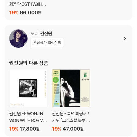
화음악 OST (Waikiki
Brothers Music Fro
19
66,000
%
원
m The Motion Pictur
e) [2LP]
노래
권진원
관심작가 알림신청
권진원
의 다른 상품
권진원 - KWON JIN
권진원 - 북녘 파랑새 /
WON WITH ROB VA
기도 [크리스탈 블루 컬
N BAVEL
러 LP]
19
17,800
19
47,000
%
%
원
원