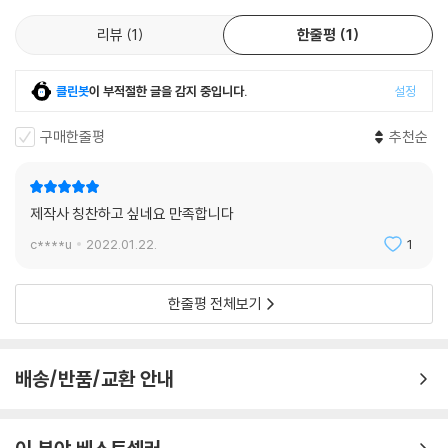
4. 철망 앞에서 - 메이트리
리뷰
1
한줄평
1
Lyrics & Composed by 김민기Arranged by 강수경Vocal by 장상인
강수경 김원종 임수연 권영훈Recorded by 장상인 강수경 @MayTree
클린봇
이 부적절한 글을 감지 중입니다.
설정
StudioDigital Editing by 전소영 @MayTree StudioMixed by 장상
인 @MayTree Studio
구매한줄평
추천순
5. 늙은 군인의 노래 - 유리상자
제작사 칭찬하고 싶네요 만족합니다
Lyrics & Composed by 김민기Arranged by 전영호Vocal by 박승화
c****u
2022.01.22.
1
이세준Drums Performed by 이규형Bass Performed by 김상욱Gui
tar Performed by 방인재keyboard Performed by 전영호Record
한줄평 전체보기
ed by 권태훈@ MusicParadisoMixed by 권태훈@ MusicParadiso
배송/반품/교환 안내
SIDE 2
1. 상록수 - 알리