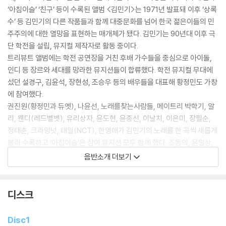
‘아침이슬’ ‘친구’ 등이 수록된 앨범 <김민기>는 1971년 발표돼 이후 ‘상록
수’ 등 김민기의 다른 작품들과 함께 대중문화를 넘어 한국 젊은이들의 민
주주의에 대한 열망을 표현하는 매개체가 됐다. 김민기는 90년대 이후 극
단 학전을 설립, 뮤지컬 제작자로 활동 중이다.
트리뷰트 앨범에는 학전 공연장을 거친 후배 가수들을 중심으로 아이돌,
인디 등 장르와 세대를 망라한 뮤지션들이 합류했다. 학전 뮤지컬 무대에
섰던 설경구, 김윤석, 장현성, 조승우 등의 배우들을 대표해 황정민도 가창
에 참여했다.
권진원(황정민과 듀엣), 나윤선, 노래를찾는사람들, 메이트리 박학기, 알
리, 웬디(레드벨벳), 유리상자, 윤도현, 윤종신, 이날치, 이은미, 장필순,
정태춘, 크라잉넛, 태일(NCT), 한영애가 김민기의 노래를 한 곡씩 새롭게
불러 수록하고 ‘아침이슬’은 참여 뮤지션 모두 함께 했다. 조동익, 윤일상,
박인영(스트링) 등 시대를 빛낸 뮤지션들이 편곡을 맡았다.
음반소개 더보기
이번 트리뷰트 앨범은 한국대중음악상 선정위원장이자 성공회대 교수인
김창남, 음악평론가 강헌, 한영애와 박학기(총감독), 작곡가 김형석(음악
감독), 그리고 미술평론가이자 국립현대미술관 학예실장 김준기가 중심이
디스크
된 ‘아침이슬’ 50주년, 김민기 헌정사업추진위원회가 경기문화재단의 지
원 아래 추진하는 헌정 사업의 일환이다.
Disc1