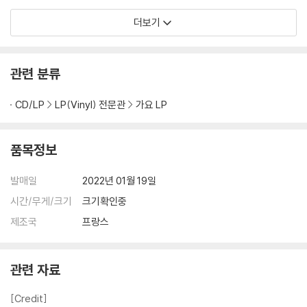
더보기
관련 분류
CD/LP
LP(Vinyl) 전문관
가요 LP
품목정보
발매일
2022년 01월 19일
시간/무게/크기
크기확인중
제조국
프랑스
관련 자료
[Credit]