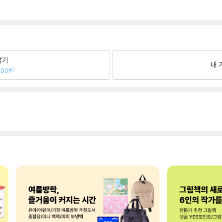
팔기
내 
200원