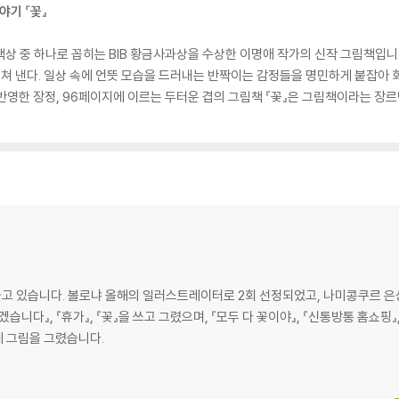
야기 『꽃』
림책상 중 하나로 꼽히는 BIB 황금사과상을 수상한 이명애 작가의 신작 그림책입
 펼쳐 낸다. 일상 속에 언뜻 모습을 드러내는 반짝이는 감정들을 명민하게 붙잡아
반영한 장정, 96페이지에 이르는 두터운 겹의 그림책 『꽃』은 그림책이라는 장르
 있습니다. 볼로냐 올해의 일러스트레이터로 2회 선정되었고, 나미콩쿠르 은상, 
 맑겠습니다』, 『휴가』, 『꽃』을 쓰고 그렸으며, 『모두 다 꽃이야』, 『신통방통 홈쇼
에 그림을 그렸습니다.