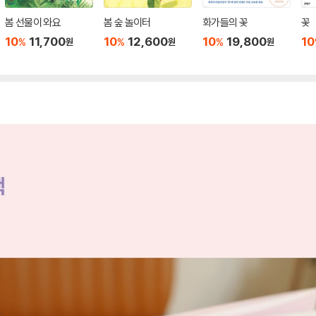
봄 선물이 와요
봄 숲 놀이터
화가들의 꽃
꽃
10
11,700
10
12,600
10
19,800
10
%
%
%
원
원
원