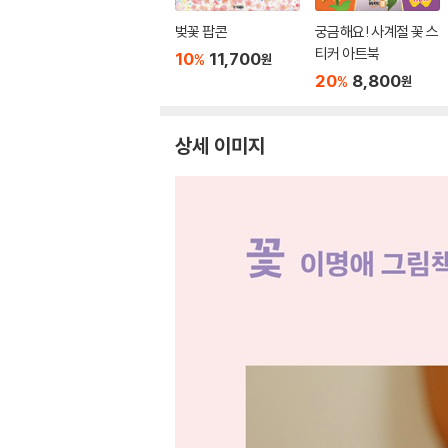
벚꽃 팝콘
궁금해요! 사계절 꽃 스
티커 아트북
10
11,700
%
원
20
8,800
%
원
상세 이미지