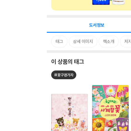
도서정보
태그
상세 이미지
책소개
저자
이 상품의 태그
#꽃구경가자