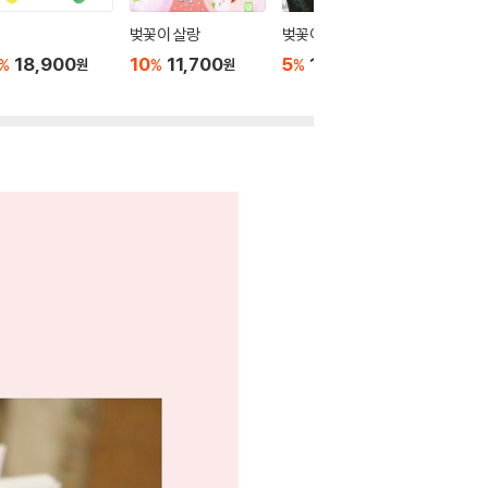
벚꽃이 살랑
벚꽃이 피면
노랑 옷
18,900
10
11,700
5
12,350
10
1
%
%
%
%
원
원
원