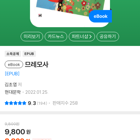
미리보기
카드뉴스
파트너샵
공유하기
소득공제
EPUB
므레모사
eBook
EPUB
김초엽
저
현대문학
2022.01.25.
9.3
판매지수
258
194
9,800
원
9,800