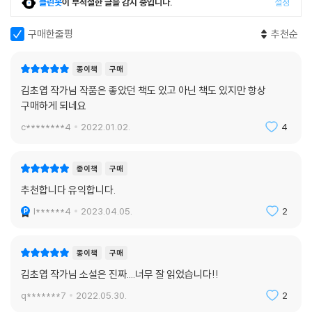
클린봇
이 부적절한 글을 감지 중입니다.
설정
〈현대문학 핀 시리즈〉는 당대 한국 문학의 가장 현대적이면서도 첨예한 작
구매한줄평
추천순
가들을 선정, 월간 『현대문학』 지면에 선보이고 이것을 다시 단행본 발간
으로 이어가는 프로젝트이다. 여기에 선보이는 단행본들은 개별 작품임과
종이책
구매
동시에 여섯 명이 ‘한 시리즈’로 큐레이션된 것이다. 현대문학은 이 시리즈
김초엽 작가님 작품은 좋았던 책도 있고 아닌 책도 있지만 항상
의 진지함이 ‘핀’이라는 단어의 섬세한 경쾌함과 아이러니하게 결합되기를
구매하게 되네요
바란다.
c********4
2022.01.02.
4
〈현대문학 핀 시리즈〉 소설선은 월간 『현대문학』이 매월 내놓는 월간 핀이
기도 하다. 매월 25일 발간할 예정인 후속 편들은 내로라하는 국내 최고 작
종이책
구매
가들의 신작을 정해진 날짜에 만나볼 수 있게 기획되어 있다. 한국 출판 사
추천합니다 유익합니다.
상 최초로 도입되는 일종의 ‘샐러리북’ 개념이다.
l******4
2023.04.05.
2
001부터 006은 1971년에서 1973년 사이 출생하고, 1990년 후반부터 2
000년 사이 등단한, 현재 한국 소설의 든든한 허리를 담당하고 있는 작가
종이책
구매
들의 작품으로 꾸렸고, 007부터 012는 1970년대 후반에서 1980년대 초
김초엽 작가님 소설은 진짜....너무 잘 읽었습니다!!
반 출생하고, 2000년대 중후반 등단한, 현재 한국 소설에서 가장 활발하
q*******7
2022.05.30.
2
게 활동하고 있는 작가들의 작품으로 만들어졌다.