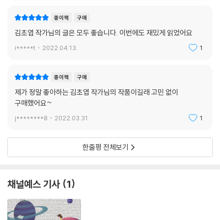
013부터 018은 지금의 한국 문학의 발전을 이끈 중추적인 역할을 한 195
0년대 중후반부터 1960년대 사이 출생 작가, 1980년대에서 1990년대
종이책
구매
중반까지 등단한 작가들의 작품으로 꾸려졌으며, 019부터 024까지는 새
김초엽 작가님의 글은 모두 좋습니다. 이번에도 재밌게 읽었어요
로운 한국 문학의 역사를 써내려가고 있는 패기 있는 젊은 작가들의 작품
i*****t
2022.04.13.
1
으로 진행되었다.
세대별로 진행되던 핀 소설은 025~030에 들어서서는 장르소설이라는
특징 아래 묶여 출간되었고, 031~036은 절정의 문학을 꽃피우고 있는 1
종이책
구매
970년대 중후반 출생 작가들의 작품으로 꾸려졌다.
제가 정말 좋아하는 김초엽 작가님의 작품이길래 고민 없이
구매했어요~
j********8
2022.03.31.
1
현대문학 × 아티스트 이동기
〈현대문학 핀 시리즈〉는 아티스트의 영혼이 깃든 표지 작업과 함께 하나의
한줄평 전체보기
특별한 예술작품으로 재구성된 독창적인 소설선, 즉 예술 선집이 되었다.
각 소설이 그 작품마다의 독특한 향기와 그윽한 예술적 매혹을 갖게 된 것
은 바로 소설과 예술, 이 두 세계의 만남이 이루어낸 영혼의 조화로움 때문
채널예스 기사
1
일 것이다.
이동기