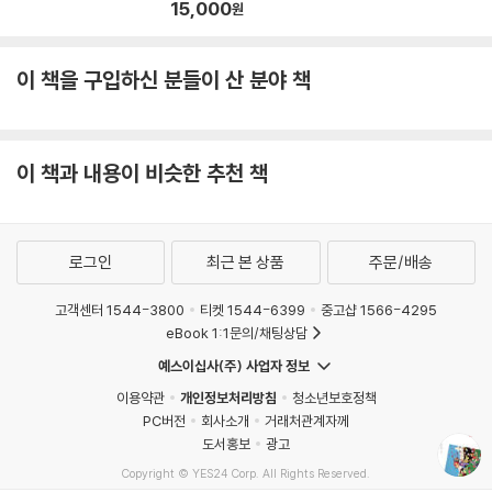
15,000
원
이 책을 구입하신 분들이 산 분야 책
이 책과 내용이 비슷한 추천 책
로그인
최근 본 상품
주문/배송
고객센터 1544-3800
티켓 1544-6399
중고샵 1566-4295
eBook 1:1문의/채팅상담
예스이십사(주) 사업자 정보
이용약관
개인정보처리방침
청소년보호정책
PC버전
회사소개
거래처관계자께
도서홍보
광고
Copyright © YES24 Corp. All Rights Reserved.
MATOM6