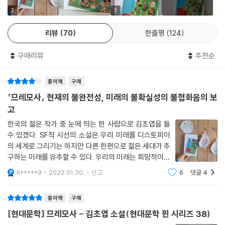
혼란스럽기만 하다.
2
2
귀환자들을 앞세워 환대하는 므레모사에 점점 마음을 뺐긴 방문객들은 각
리뷰
70
한줄평
124
자의 여행 목적은 잊은 채 그들의 함정에 빠지고, 유안은 모든 것을 극복하
고자 그 고통과 씨름하지만 ‘한 번 들어오면 나갈 수 없는 곳’ 므레모사는
구매리뷰
추천순
그를 쉽사리 놓아주지 않는다.
종이책
구매
행위 없이 정지된 삶의 방식을 구원으로 삼은 주인공이 그 ‘숨겨진 마을’의
진실과 마주하게 되는, 디스토피아의 세계를 현실적인 인간사의 다양한 풍
『므레모사』 현재의 불완전성, 미래의 불확실성의 불협화음의 보
경과 함께 인상적으로 부각시킨 소설이다.
고
한국의 젊은 작가 중 눈에 띄는 한 사람으로 김초엽을 들
실은 이 디스토피아 역시 누군가에게는 유토피아였던 것이고, 「므레모사」
수 있겠다. SF적 시선의 소설은 우리 미래를 디스토피아
는 “차가운 우주는 유토피아를 허용하지 않는다. 그곳은 존재하지 않기 때
의 세계로 그리기는 하지만 다른 한편으로 젊은 세대가 추
문에 영원히 그리운 세계이다. 하지만 소설이 할 수 있는 일은 그 모순에 맞
구하는 미래를 유추할 수 있다. 우리의 미래는 희망적이라
서며 다른 세계로 가는 길을 애써 상상해보는 것이라고, 이제 나는 생각한
기보다 절망적인 시선이 가득하다. 마음껏 숨을 쉬지 못하
h*****9
2022.01.20.
신고
6
댓글
4
는 더스트, 물 부족으로 특정 계급만 신선한 물을 마실 수
다”라는 김초엽의 말을 역설적으로 실천한 소설이 된다. 유안에게 영원히
있는 세계의 문제다. 그리 밝다고는 할
그리운 세계란 환지통도 의족에 의한 통증도 없는 세계, 정상성에 대한 집
종이책
구매
착도 손쉬운 대상화도 없는 세계다.
[현대문학] 므레모사 - 김초엽 소설(현대문학 핀 시리즈 38)
-김겨울(유튜브 채널 「겨울서점」 운영자·「라디오 북클럽 김겨울입니다」