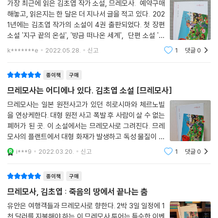
진행자)
가장 최근에 읽은 김초엽 작가 소설, 므레모사. 예약구매
해놓고, 읽은지는 한 달은 더 지나서 글을 적고 있다. 202
1년에는 김초엽 작가의 소설이 4권 출판되었다. 첫 장편
소설 '지구 끝의 온실', '방금 떠나온 세계', 단편 소설 '행
작가의 말
성어 서점', 그리고 '므레모사'. 내가 김초엽 작가를 알게
k*******e
2022.05.28.
신고
1
댓글
0
해 준 소중한 작품, '우리가 빛의 속도로 갈 수 없다면' 에
팬데믹으로 여행을 갈 수 없는 상황이 되니, 온갖 여행 다큐멘터리와 영상
이어 소설이 나오지 않아
콘텐츠를 찾아보고 있다. 그 영상들을 보며 그리워지는 건 공항 가는 길이
종이책
구매
나 호텔 로비보다 오히려, 덜컹거리는 투어 밴을 타고 어디론가 향하는 순
므레모사는 어디에나 있다. 김초엽 소설 [므레모사]
간들이다. 아침 집결지에 서의 첫 미팅, 낯선 사람들과의 합승, 어색한 시
므레모사는 일본 원전사고가 있던 히로시마와 체르노빌
선, 불편한 자리, 밴 위에서 흔들리는 캐리어들, 구불구불한 비포장도로,
을 연상케한다. 대형 원전 사고 폭발 후 사람이 살 수 없는
차 안의 갑갑한 공기, 네모난 창문 바깥으로 휙휙 변하는 이국의 풍경들. 그
폐허가 된 곳. 이 소설에서는 므레모사로 그려진다. 므레
순간, 그 기묘한 긴장감으로 시작되는 소설을 써봐야 겠다는 결심에서 『므
모사의 플랜트에서 대형 화재가 발생하고 독성 물질이 온
레모사』는 시작되었다. (……) 나는 이해의 실패로부터 발생하는 이야기들
마을에 침투해서 모든 사람들이 고향을 떠나야 했던 곳.
i***9
2022.03.20.
신고
1
댓글
0
을 좋아하는데, 이것은 그 실패의 결과를 파국으로 밀어붙인 시도였다. 쓰
오랜 시간 폐쇄되어 있던 곳에 다시 므레모사로 사람들이
면서 ‘아, 나는 이런 이야기를 쓰는 것도 좋아했었지’ 새삼스레 깨닫는 순간
돌아왔으나 여전히 개방되지 않
종이책
구매
들이 있었다.
므레모사, 김초엽 : 죽음의 땅에서 끝나는 춤
유안은 여행객들과 므레모사로 향한다. 2박 3일 일정에 1
인류에 던져진 진지한 물음
천 달러를 지불해야 하는 이 므레모사 투어는 특수한 이벤