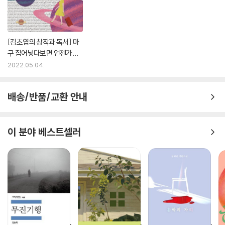
한국 현대 미술에 만화 이미지를 본격적으로 도입했으며, 1993년에 창조
한 캐릭터 ‘아토마우스’가 등장하는 일련의 현대 미술 작품들로 알려진 작
가이다. 2000년대 세계 미술의 ‘네오 팝neo-pop’적 흐름을 예견한 그의
[김초엽의 창작과 독서] 마
작품들은 현대 사회의 다양한 요소들을 다루고 있는데, 만화, 광고, 인터넷
구 집어넣다보면 언젠가는
부터 고전 회화와 추상 미술에 이르기까지 다양한 시각적, 문화적 요소 들
(3)
2022.05.04.
을 통해 실재와 허구, 무거움과 가벼움, 물질과 정신, 동양과 서양 등 이질
적 영역 사이의 복잡한 관계를 암시하고 있다.
베를린의 마이클슐츠갤러리, 암스테르담의 윌렘커스 붐갤러리, 서울의 일
배송/반품/교환 안내
민미술관 등에서 30여 회의 개인전을 가졌으며, 2011년 베니스비엔날레
부대전시 ‘퓨처 패스Future Pass’, 2005년 후쿠오카아시아미술관의 ‘애
니메이트Animate’등의 전시에 참여했다.
이 분야 베스트셀러