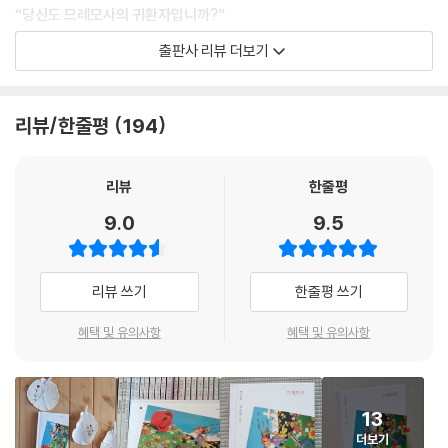
“꼭 그렇게 표현할 필요는 없겠지만, 비슷한 맥락이라고 할 수 있겠죠. 내
“당신도 므레모사의 귀환자입니까?”
말이 불쾌합니까? 당신은 처음부터 다른 사람들이 므레모사를 대하는 태
출판사 리뷰 더보기
도를 불편해하는 것 같더군요.”
데뷔 이래 단편집 『우리가 빛의 속도로 갈 수 없다면』 『방금 떠나온 세계』,
--- pp.79~80
장편소설 『원통 안의 소녀』 『지구 끝의 온실』, 짧은 소설 『행성어 서점』을
발표한 김초엽은 SF문학을 너머 한국 문학의 새 지평을 연 대세 작가로 자
리뷰/한줄평
194
“도움을 베풀러 왔고, 구경하러 왔고, 비극을 목격하러 왔고, 또 회복을 목
리매김하고 있다. 특히 장애와 혐오, 소외되고 배제된 존재에 대한 사회적
격하러 왔어요. 그래서 실컷 그렇게 할 수 있게 되었잖아요, 행복한 결말 아
시선, 실패한 삶에 대한 부정적 인식, 정상과 비정상의 낙인이라는 문제의
닌가요?
식을 환상적이고 우주적인 세계로 풀어내며 대체 불가한 김초엽만의 소설
리뷰
한줄평
--- p.179
세계를 점점 확장해나가고 있다. 『지구 끝의 온실』에서 덩굴식물이 빠르게
9.0
9.5
증식하는 폐허 도시의 미스터리를 파헤치다 고립될 위기에 처하는 등 다른
시공간의 이야기를 문제적 현실세계로 끌어와 독자들을 경이로운 순간으
로 이끈 바 있는 그는, 이번 신작 『므레모사』에서도 환지증에 시달리는 주
리뷰 쓰기
한줄평 쓰기
인공 유안을 내세워 외부에 공개되지 않았던 죽음의 땅 므레모사의 감춰진
진실과 예상을 뒤엎는 결말을 통해 독자들을 또 한 번 전율하게 한다.
혜택 및 유의사항
혜택 및 유의사항
유독성 화학물질의 대규모 유출 사고로 외부와 철저히 차단된 이르슐의 한
도시 므레모사. 유령과 좀비의 땅으로 불리던 그곳에 초대받은 유안과 다
13
섯 명의 방문객은 자신들이 그곳의 첫 방문객이 된 설렘을 감추지 못하지
더보기
만 여행 첫날 밤, 옆방에 투숙 중인 레오에게 놀라운 이야기를 들은 유안은