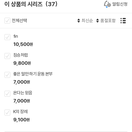
이 상품의 시리즈
37
알림신청
전체선택
최신순
품절포함
fin
10,500
원
짐승처럼
9,800
원
좋은 말만 하기 운동 본부
7,000
원
온다는 믿음
7,000
원
K의 장례
9,100
원