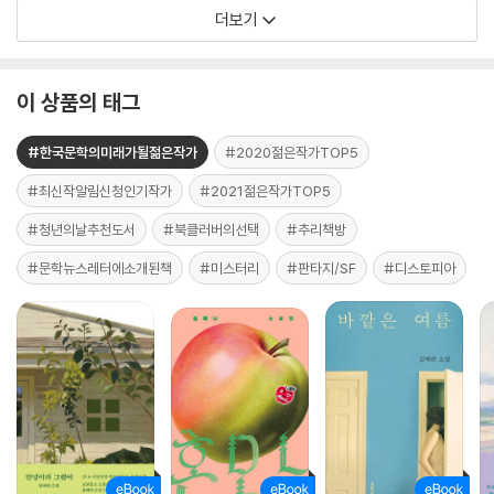
더보기
이 상품의 태그
#한국문학의미래가될젊은작가
#2020젊은작가TOP5
#최신작알림신청인기작가
#2021젊은작가TOP5
#청년의날추천도서
#북클러버의선택
#추리책방
#문학뉴스레터에소개된책
#미스터리
#판타지/SF
#디스토피아