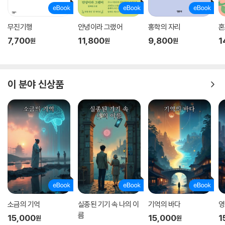
무진기행
안녕이라 그랬어
홍학의 자리
혼
7,700
11,800
9,800
1
원
원
원
이 분야 신상품
소금의 기억
실종된 기기 속 나의 이
기억의 바다
영
름
15,000
15,000
1
원
원