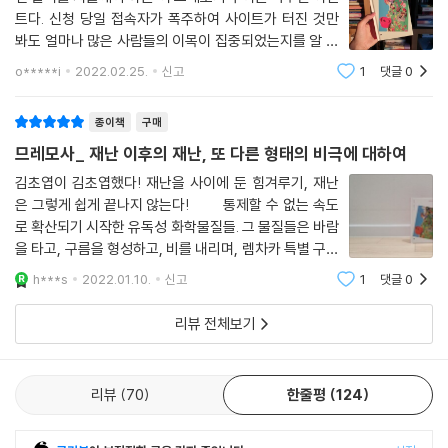
왜 재난을 그토록 재현하면서 반복하려 하는가?
트다. 신청 당일 접속자가 폭주하여 사이트가 터진 것만
봐도 얼마나 많은 사람들의 이목이 집중되었는지를 알 수
므레모사에서 발생한 ‘재난’의 발생과 추이가 그려내는 풍경은 그리 낯설
있다. 므레모사는 수년 동안 은폐되어 있었다. 2003년
o*****i
2022.02.25.
신고
1
댓글
0
원인불명의 화재로 유독성 화학물질이 유출되어 인간이
지 않다. 므레모사의 상황은 SF가 클리셰로 다루는, 아직 오지 않은 미래의
밟을 수 없는 죽음의 땅이 된 후로 처음
디스토피아는 아니다. 오히려 므레모사의 재난이 불러일으키는 느낌은 ‘낯
종이책
구매
익은 두려움unheim unheimlich lich’이다. (……) ’므레모사’의 서사는
므레모사_ 재난 이후의 재난, 또 다른 형태의 비극에 대하여
재난 이후 트라우마와 더불어 혹은 진행 중인 재난과 함께 ‘어떻게 살아갈
것인가’라는 문제로도 읽힌다. 하지만 이 소설의 서사는 자연재해, 전염병
김초엽이 김초엽했다! 재난을 사이에 둔 힘겨루기, 재난
은 그렇게 쉽게 끝나지 않는다! 통제할 수 없는 속도
등 재난의 파국을 극복해온 소위 ‘인류 문명사’를 반영하는 구원의 묵시록
로 확산되기 시작한 유독성 화학물질들. 그 물질들은 바람
적 서사와는 거리가 멀다. (……) 『므레모사』의 서사에는 사건으로서 그 일
을 타고, 구름을 형성하고, 비를 내리며, 렘차카 특별 구역
이 벌어진 과거 그리고 지금인 현재만이 있다. 이 두 시제를 오가는 반복에
과 인근 도시들과 농작지와 식수원을 광범위하게 초토화
서 발생하는 차이의 역량이 『므레모사』의 서사를 작동시킨다. 그러기에 이
h***s
2022.01.10.
신고
1
댓글
0
해버렸다. 당국이 사람들을 대피시켜야 한다고 결정한 건
서사에 던져질 질문은, 재난의 과거는 사라지지 않은 채 왜 반복되어 ‘힘들
수돗물을 받아
리뷰 전체보기
의 지대’를 만들면서 재현되는가일 것이다. 아니다. 오히려 이렇게 물어야
할 것이다. 왜 재난을 그토록 재현하면서 반복하려 하는가.
-김은주, 「작품해설」 중에서
리뷰
70
한줄평
124
월간 『현대문학』이 펴내는 월간 〈핀 소설〉, 그 서른여덟 번째 책!