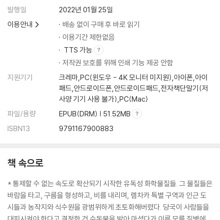
발행일
2022년 01월 25일
이용안내
배송 없이 구매 후 바로 읽기
이용기간 제한없음
TTS 가능
저작권 보호를 위해 인쇄 기능 제공 안함
지원기기
크레마,PC(윈도우 - 4K 모니터 미지원),아이폰,아이
패드,안드로이드폰,안드로이드패드,전자책단말기(저
사양 기기 사용 불가),PC(Mac)
파일/용량
EPUB(DRM) | 51.52MB
ISBN13
9791167900883
책 속으로
* 통제할 수 없는 속도로 확산되기 시작한 유독성 화학물질들. 그 물질들은
바람을 타고, 구름을 형성하고, 비를 내리며, 렘차카 특별 구역과 인근 도
시들과 농작지와 식수원을 광범위하게 초토화해버렸다. 당국이 사람들을
대피시켜야 한다고 결정한 건 수돗물을 받아 마셨다가 이름 모를 질병에