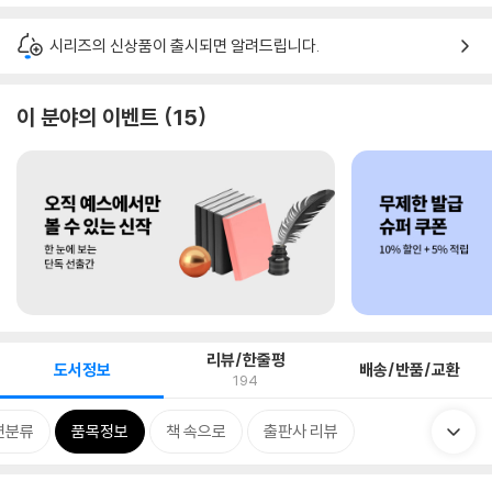
시리즈의 신상품이 출시되면 알려드립니다.
이 분야의 이벤트
15
리뷰/한줄평
도서정보
배송/반품/교환
194
련분류
품목정보
책 속으로
출판사 리뷰