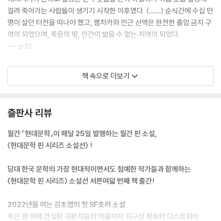
걸려 죽어가는 사람들이 생기기 시작한 이후였다. (……) 순식간에 수십 만
명이 살던 터전을 떠나야 했고, 렘차카와 인근 산맥은 완전한 출입 금지 구
역이 되었으며, 죽음의 땅, 인간이 밟을 수 없는 지역이 되었다.
--- p.51
* 유안이 뭐라고 대답해야 할지 망설이는 사이, 주연이 상쾌한 목소리로
책 속으로 더보기
말을 이었다.
“사실은 알 것 같아요. 언니는 므레모사의 귀환자들을 만나러 온 거죠? 죽
음의 땅에서도 다시 꿋꿋이 살아가는, 희망을 가지고 삶을 추구하는 사람
출판사 리뷰
들……. 정말로 좀비처럼 변했어도 뭐 어때요. 그럼에도 불구하고 살아간다
는 게 중요한 거잖아요. 분명 우리가 귀환자들에게 배울 게 있을 거예요. 반
월간 『현대문학』이 매달 25일 발행하는 월간 핀 소설,
대로 언니가 그 사람들에게 영감이 될지도 모르고요. 아, 언니랑 그런 인터
〈현대문학 핀 시리즈 소설선〉 !
뷰 할 생각하니까 벌써 너무 두근거리는 거 있죠?”
--- pp.70~71
당대 한국 문학의 가장 현대적이면서도 첨예한 작가들과 함께하는
〈현대문학 핀 시리즈〉 소설선 서른여덟 번째 책 출간!
* “지금 당신은, 므레모사의 진실을 당신 같은 여행자만이 알아낼 수 있다
고 말하는 건가요? 이곳 거주민들이 아니라?”
2022년을 여는 김초엽의 첫 SF호러 소설
유안이 빈정거리는 어조로 물었다.
죽은 땅 위에 건설된 귀환자들의 마을이자 지구상 최후의 디스토피아