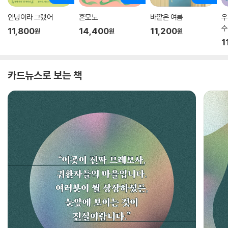
안녕이라 그랬어
혼모노
바깥은 여름
우
수
11,800
14,400
11,200
원
원
원
1
카드뉴스로 보는 책