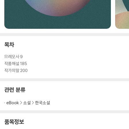
목차
므레모사 9
작품해설 185
작가의말 200
관련 분류
eBook
소설
한국소설
품목정보