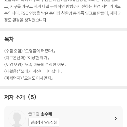
고, 지구를 가꾸고 지켜 나갈 구체적인 방법까지 전하는 환경 지킴 가이드
북입니다. FSC 인증을 받은 종이와 친환경 콩기름 잉크로 만들어, 제작 과
정도 환경을 생각했습니다.
목차
〈수질 오염〉 『오염물이 터졌다!』
〈지구온난화〉 『이상한 휴가』
〈토양 오염〉 『땅속 마을의 수상한 이웃』
〈재활용〉 『쓰레기 귀신이 나타났다!』
〈미세먼지〉 『오늘도 미세먼지』
저자 소개
5
글그림
송수혜
관심작가 알림신청