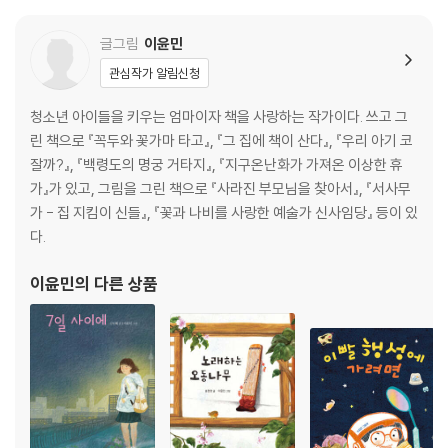
글그림
이윤민
관심작가 알림신청
청소년 아이들을 키우는 엄마이자 책을 사랑하는 작가이다. 쓰고 그
린 책으로 『꼭두와 꽃가마 타고』, 『그 집에 책이 산다』, 『우리 아기 코
잘까?』, 『백령도의 명궁 거타지』, 『지구온난화가 가져온 이상한 휴
가』가 있고, 그림을 그린 책으로 『사라진 부모님을 찾아서』, 『서사무
가 - 집 지킴이 신들』, 『꽃과 나비를 사랑한 예술가 신사임당』 등이 있
다.
이윤민
의 다른 상품