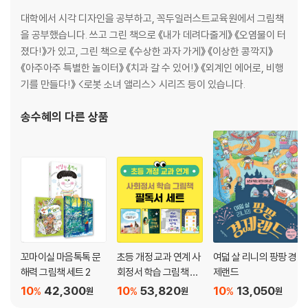
대학에서 시각 디자인을 공부하고, 꼭두일러스트교육원에서 그림책
을 공부했습니다. 쓰고 그린 책으로 《내가 데려다줄게》 《오염물이 터
졌다!》가 있고, 그린 책으로 《수상한 과자 가게》 《이상한 콩깍지》
《아주아주 특별한 놀이터》 《치과 갈 수 있어!》 《외계인 에어로, 비행
기를 만들다!》 <로봇 소녀 앨리스> 시리즈 등이 있습니다.
송수혜
의 다른 상품
꼬마이실 마음톡톡 문
초등 개정 교과 연계 사
여덟 살 리니의 팡팡 경
해력 그림책 세트 2
회정서 학습 그림책 세
제랜드
트
10
42,300
10
53,820
10
13,050
%
%
%
원
원
원