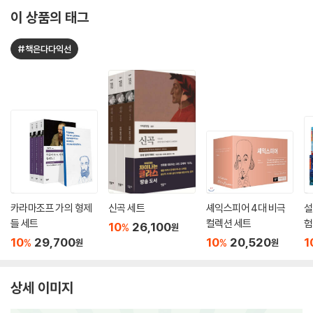
이 상품의 태그
#책은다다익선
카라마조프 가의 형제
신곡 세트
셰익스피어 4대 비극
설
들 세트
컬렉션 세트
험
10
26,100
%
원
트
10
29,700
10
20,520
1
%
%
원
원
상세 이미지