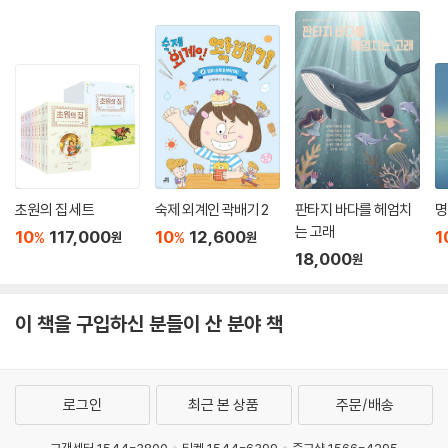
초원의 집 세트
숙제 외계인 곽배기 2
판타지 바다를 헤엄치
명
는 고래
10
117,000
10
12,600
1
%
%
원
원
18,000
원
이 책을 구입하신 분들이 산 분야 책
로그인
최근 본 상품
주문/배송