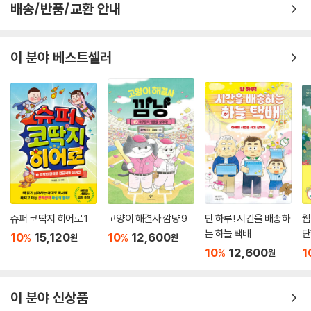
배송/반품/교환 안내
이 분야 베스트셀러
슈퍼 코딱지 히어로 1
고양이 해결사 깜냥 9
단 하루! 시간을 배송하
웹
는 하늘 택배
단
10
15,120
10
12,600
%
%
원
원
10
12,600
1
%
원
이 분야 신상품