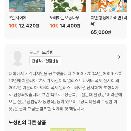
7일 사이에
노래하는 오동나무
이빨 행성에 가려면 (빅
북)
10
12,420
10
14,400
%
%
원
원
65,000
원
글그림
노성빈
관심작가 알림신청
대학에서 시각디자인을 공부했습니다. 2003~2004년, 2009~20
10년에 이탈리아 ‘21세기 어린이책 일러스트레이터 국제 전시회’와
2012년 이탈리아 ‘제6회 국제 일러스트레이션 전시회’에 초청작가
로 선정되었습니다. 그린 책으로 『정글북』, 『선문대 할망』, 『머리끝에
오는 잠』, 『삼천갑자 동방삭』 등이 있으며, 『땅속 마을의 수상한 이
웃』은 글과 그림을 함께한 작가의 첫 책입니다.
노성빈
의 다른 상품