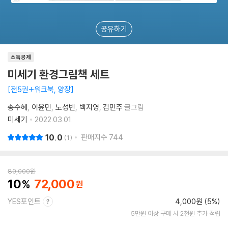
공유하기
소득공제
미세기 환경그림책 세트
전5권+워크북, 양장
송수혜
이윤민
노성빈
백지영
김민주
글그림
미세기
2022.03.01.
10.0
판매지수
744
1
80,000
원
10
72,000
YES포인트
4,000원 (5%)
5만원 이상 구매 시 2천원 추가 적립