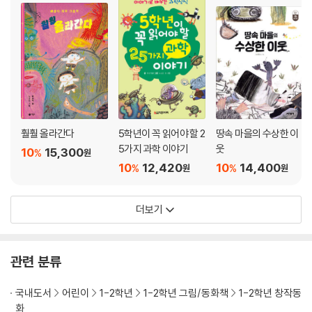
훨훨 올라간다
5학년이 꼭 읽어야 할 2
땅속 마을의 수상한 이
5가지 과학 이야기
웃
10
15,300
%
원
10
12,420
10
14,400
%
%
원
원
더보기
관련 분류
국내도서
어린이
1-2학년
1-2학년 그림/동화책
1-2학년 창작동
화