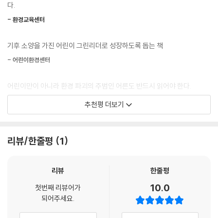
지구온난화의 심각성을 깨닫고 지구를 위한 작은 행동까지 실천할 수 있게
다.
돕는 환경 그림책입니다.
- 환경교육센터
『땅속 마을의 수상한 이웃』
기후 소양을 가진 어린이 그린리더로 성장하도록 돕는 책
포슬포슬하고 달콤한 내음이 나던 땅속 마을이 달라졌어요. 흙은 찐득해지
고 땅에선 이상한 냄새까지 납니다. 땅강아지는 이유도 모르는 채 한쪽 팔
- 어린이환경센터
을 잃었고 반딧불이는 어디로 갔는지 보이질 않아요. 이런 일들은 다 수상
한 이웃들이 이사 오고 나서 생겼습니다. 이들의 정체가 무엇이길래 마을
어린이만이 아니라 환경 파괴의 주범인 어른도 반드시 읽어야 한다.
이 이렇게 변한 걸까요? 땅강아지와 땅속 마을을 도우려면 어떻게 해야 할
- 녹색교육센터
추천평 더보기
까요?
토양 오염이 왜 생기고 자연에 어떤 영향을 미치는지 알게 되는 환경 그림
어린이들이 쓰레기 문맹에서 탈출할 수 있는 좋은 지침서
책입니다.
리뷰/한줄평
1
- 자원순환사회경제연구소
『쓰레기 귀신이 나타났다!』
현이가 아무렇게나 버린 쓰레기가 쓰레기 귀신이 되어 돌아왔어요! 쓰레
깨끗한 환경에 대해 더 깊이 이해하고 우리가 살고 있는 지구를 소중히 생
리뷰
한줄평
기 귀신들은 현이가 학교도 갈 수 없게 쫓아다니면서 다짜고짜 화를 냅니
각하는 마음을 기를 수 있다.
10.0
다. 현이 때문에 새로새로 나라로 갈 수 없게 되었다고요! 쓰레기 귀신들이
첫번째 리뷰어가
- 탄소제로센터
되어주세요.
가고 싶어 하는 새로새로 나라는 어디일까요? 유리병, 일회용 컵, 공책, 종
이 팩 등 다양하고 많은 쓰레기 귀신들을 새로새로 나라로 보내 주려면 어