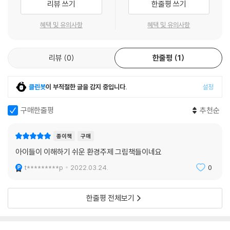
리뷰 쓰기
한줄평 쓰기
떻게 해야 할까요?
현이의 오싹오싹 재활용 대작전을 보며, 올바른 분리배출법을 배우고 실천
혜택 및 유의사항
혜택 및 유의사항
할 수 있어요. 쓰레기 박사로 만들어 주는 환경 그림책입니다.
『오늘도 미세먼지』
리뷰
0
한줄평
1
우리는 미세먼지. 바람을 타고 이곳저곳 날아다녀요. 어느 날 우연히 한 집
으로 들어갔는데, 참 이상한 일이 생기고 말아요. 자고 있던 아이, 건이가
클린봇
이 부적절한 글을 감지 중입니다.
설정
되어 버린 거예요! 아무것도 모르는 건이네 엄마는 우리에게 맛있는 밥을
주고 미세먼지 청소를 시켜요. 미세먼지한테 미세먼지 청소를 하라니요?
구매한줄평
추천순
청소는 한 번도 해 본 적 없는데, 우리가 잘 해낼 수 있을까요?
점점 심각해지는 미세먼지 공해 속에서 어떻게 하면 우리 건강과 환경을
종이책
구매
지킬 수 있을지 알려 주는 환경 그림책입니다. 미세먼지의 원인과 정보, 어
아이들이 이해하기 쉬운 환경주제 그림책들이네요
린이도 할 수 있는 실천법까지 한 권에 담았습니다.
t*********p
2022.03.24.
0
한줄평 전체보기