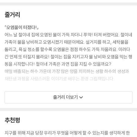
줄거리
『오염물이 터졌다!』
어느 날 철이네 집에 오염된 물이 가득 차더니 푸악! 터져 버렸어요. 철이네
가족이 물을 낭비하고 오염시켰기 때문이에요. 설거지를 하고, 세탁물을
돌리고, 욕실 청소를 할수록 오염물은 점점 하수도 가득 차올라요. 이러다
간 언제 또 터질지 몰라요! 철이는 집을 지키고자 물 낭비와 오염을 막는 행
동을 시작합니다! 철이네 가족은 과연 집을 지킬 수 있을까요?
매일 배출되는 하수 가운데 가장 많은 양을 차지하는 생활 하수의 생성과
재탄생 과정을 사랑스러운 이야기로 배우는 환경 그림책입니다.
『이상한 휴가』
줄거리 더보기
율이 가족의 이번 여름휴가는 너무 이상해요. 물놀이를 하러 간 계곡은 바
짝 말랐고 바닷물은 새빨개요. 멀쩡했던 날씨가 갑자기 태풍으로 바뀌기도
해요. 가는 곳마다 아주 엉망인데 도대체 왜 이런 걸까요?
추천평
율이네 엉망진창 여름휴가를 함께하다 보면 지구온난화는 무엇이고, 어떤
일이 벌어지고, 또 어떻게 하면 지구온난화를 줄일 수 있는지 알게 됩니다.
지구를 위해 지금 당장 우리가 무엇을 어떻게 할 수 있는지를 생각하게 한