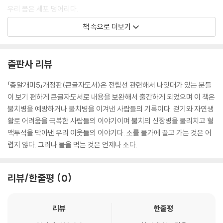
우리 몸은 세포 덩어리다.
세포는 너무 작아 현미경으로 봐야 한다. 큰 세포도 있다. 계란은 한 개의
책 속으로 더보기
세포다.그런데 척추뼈 끝에는 엄지발가락까지 이어지는 신경세포가 있다.
1m가 넘는다. 척추 수술이나 전립선 수술을 하게 되면 이 신경세포의 줄이
끊어질 수 있다. 선이 잘리면 성신경 세포가 망가져 발기불능이 된다. 좋은
출판사 리뷰
바이올린인 ‘스트라디바리우스’도 줄이 끊어지면 무용지물이 된다.
--- p.11
「총알개미5」개정판(큰글자도서)은 전립선 관련해서 나잇대가 있는 분들
이 보기 편하게 큰글자도서로 내용을 보완해서 출간하게 되었으며 이 책은
불치병을 예방하거나 불치병을 이겨낸 사람들의 기록이다. 걷기와 자연생
활로 어려움을 극복한 사람들의 이야기이며 불치의 신장병을 물리치고 혈
액투석을 막아낸 우리 이웃들의 이야기다. 소를 물가에 끌고 가는 것은 어
렵지 않다. 그러나 물을 먹는 것은 언제나 소다.
리뷰/한줄평
0
리뷰
한줄평