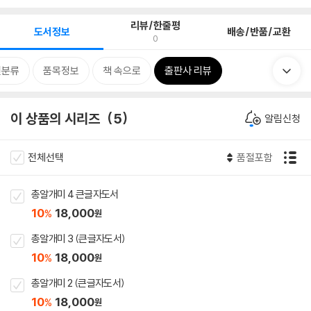
리뷰/한줄평
도서정보
배송/반품/교환
0
련분류
품목정보
책 속으로
출판사 리뷰
이 상품의 시리즈
5
알림신청
전체선택
품절포함
총알개미 4 큰글자도서
10
18,000
%
원
총알개미 3 (큰글자도서)
10
18,000
%
원
총알개미 2 (큰글자도서)
10
18,000
%
원