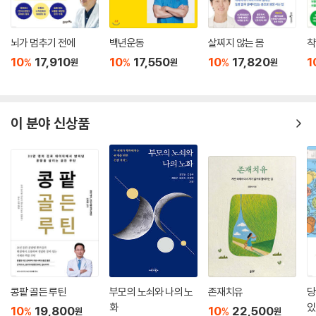
뇌가 멈추기 전에
백년운동
살찌지 않는 몸
착
10
17,910
10
17,550
10
17,820
1
%
%
%
원
원
원
이 분야 신상품
콩팥 골든 루틴
부모의 노쇠와 나의 노
존재치유
당
화
있
10
19,800
10
22,500
%
%
원
원