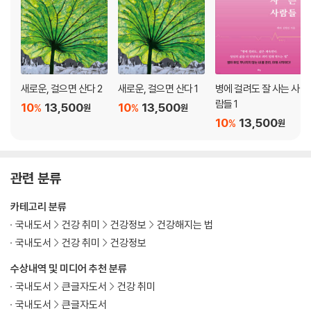
32. 고래구멍과 숭늉
33. 노력의 기적
34. 일하다 죽기
35. 사람의 일생
36. 산신령의 마음
새로운, 걸으면 산다 2
새로운, 걸으면 산다 1
병에 걸려도 잘 사는 사
37. 새해 결심… 십계명
람들 1
10
13,500
10
13,500
%
%
원
원
38. 도전은 행동이다
10
13,500
%
원
39. 확찐자의 공포 키토시스와 누룽지
40. 환자의 연장
41. 참기름이 먼저다
관련 분류
42. 명성은 수증기, 인기는 우연한 사건과 같다
43. 나는 잘 살 거야
카테고리 분류
44. 일등이 되지 말고 일류가 되자
국내도서
건강 취미
건강정보
건강해지는 법
45. 전립선은 건강의 척도다
국내도서
건강 취미
건강정보
46. 대머리 약과 비아그라의 대결
47. 당신은 얼마나 멋지게 사는가
수상내역 및 미디어 추천 분류
48. 조선 왕의 비아그라 들깨죽
국내도서
큰글자도서
건강 취미
49. 위대한 음료
국내도서
큰글자도서