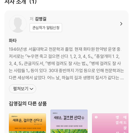
저자 소개
1
13. 무림의 고수, 재야의 고수
14. 귀한 대접을 받은 오줌과 똥
15. 숭늉을 사랑하자
저
김영길
16. 성공과 실패
관심작가 알림신청
17. 고약한 전염병을 이기자
18. 설명할 수 없는 영역
화타
19. 김치의 조상을 찾아서
1946년생. 서울대학교 천문학과 졸업. 현재 화타원 한약방 운영 중.
20. 인생은 나그넷길
저서로는 『누우면 죽고 걸으면 산다. 1, 2, 3, 4, 5』, 『총알개미 1. 2,
21. 고추 장수와 구멍가게 A
3, 4, 5』 큰글자도서, 『병에 걸려도 잘 사는 법』, 『병에 걸려도 잘 사
22. 고추 장수와 구멍가게 B
는 사람들 1』 등이 있다. 30대 중반까지 가업 등으로 인해 천문학과는
23. 고추 장수와 구멍가게 C
다른 세상에서 살았다. 어느 날, 하늘의 길과 생명의 질서가 같다는 생
24. 고추 장수와 구멍가게 D
각에 이르렀다. 1983년, 한약업사 자격시험에 합격해 강원도 인제와
펼쳐보기
25. 죽음으로 죽음을 이기자 A
홍천 사이 방태산 화전마을로 들어가 한약방을 개업했다. 약초가 지
26. 죽음으로 죽음을 이기자 B
천으로 널린 청정지역에서 화전마을 사람들과 더불어 지내며 한의학
김영길
의 다른 상품
27. 천지인 사상
의
28. 과도하게 미친 사람들
29. 나폴레옹과 헬렌 켈러
30. 커피와 부자
31. 시련과 알맹이