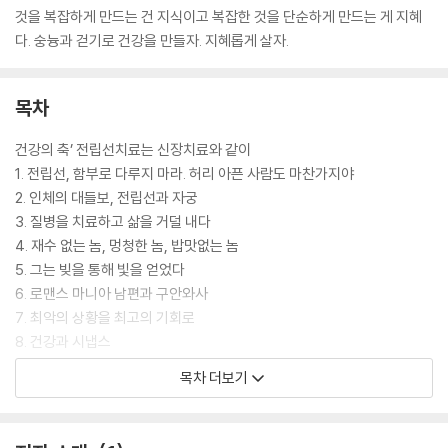
것을 복잡하게 만드는 건 지식이고 복잡한 것을 단순하게 만드는 게 지혜
다. 숭늉과 걷기로 건강을 만들자. 지혜롭게 살자.
목차
건강의 축’ 전립선치료는 신장치료와 같이
1. 전립선, 함부로 다루지 마라. 허리 아픈 사람도 마찬가지야
2. 인체의 대들보, 전립선과 자궁
3. 질병을 치료하고 삶을 거덜 내다
4. 재수 없는 놈, 멍청한 놈, 밥맛없는 놈
5. 그는 빚을 통해 빛을 얻었다
6. 로맨스 마니아 남편과 구안와사
7. 최악의 상황을 최고의 기회로
8. 건강과 시냅스
9. 의협심과 불치병
목차 더보기
10. 정신적 백신과 육체적 백신
11. 그냥 살어
12. 따듯한 숭늉이 먼저다