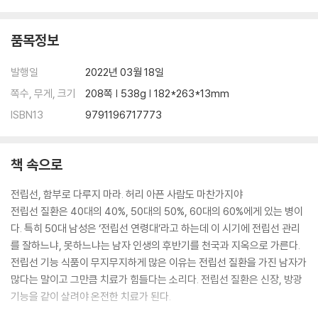
품목정보
발행일
2022년 03월 18일
쪽수, 무게, 크기
208쪽 | 538g | 182*263*13mm
ISBN13
9791196717773
책 속으로
전립선, 함부로 다루지 마라. 허리 아픈 사람도 마찬가지야
전립선 질환은 40대의 40%, 50대의 50%, 60대의 60%에게 있는 병이
다. 특히 50대 남성은 ‘전립선 연령대’라고 하는데 이 시기에 전립선 관리
를 잘하느냐, 못하느냐는 남자 인생의 후반기를 천국과 지옥으로 가른다.
전립선 기능 식품이 무지무지하게 많은 이유는 전립선 질환을 가진 남자가
많다는 말이고 그만큼 치료가 힘들다는 소리다. 전립선 질환은 신장, 방광
기능을 같이 살려야 온전한 치료가 된다.