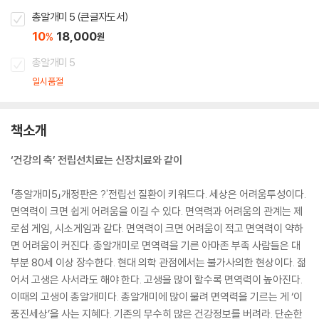
총알개미 5 (큰글자도서)
10
18,000
%
원
총알개미 5
일시품절
책소개
‘건강의 축’ 전립선치료는 신장치료와 같이
「총알개미5」개정판은 ?'전립선 질환이 키워드다. 세상은 어려움투성이다.
면역력이 크면 쉽게 어려움을 이길 수 있다. 면역력과 어려움의 관계는 제
로섬 게임, 시소게임과 같다. 면역력이 크면 어려움이 적고 면역력이 약하
면 어려움이 커진다. 총알개미로 면역력을 기른 아마존 부족 사람들은 대
부분 80세 이상 장수한다. 현대 의학 관점에서는 불가사의한 현상이다. 젊
어서 고생은 사서라도 해야 한다. 고생을 많이 할수록 면역력이 높아진다.
이때의 고생이 총알개미다. 총알개미에 많이 물려 면역력을 기르는 게 ‘이
풍진세상’을 사는 지혜다. 기존의 무수히 많은 건강정보를 버려라. 단순한