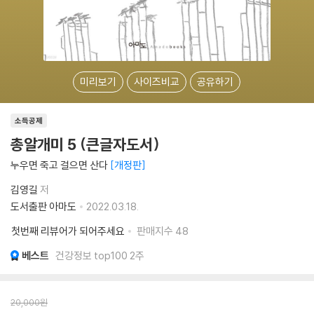
미리보기
사이즈비교
공유하기
소득공제
총알개미 5 (큰글자도서)
누우면 죽고 걸으면 산다
개정판
김영길
저
도서출판 아마도
2022.03.18.
첫번째 리뷰어가 되어주세요
판매지수
48
베스트
건강정보 top100 2주
20,000
원