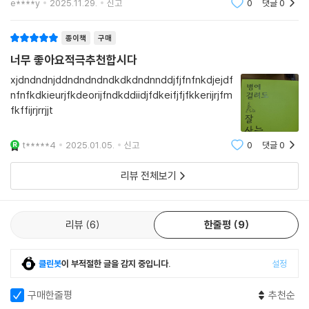
“아프다고 누워 있으면 아프지 않은 사람도 아프게 된다. 도저히 걸을 수
스로 사라진다.
e****y
2025.11.29.
신고
0
댓글
0
없는 상황이라면 상체라도 움직여야 한다. 아프지 않은 사람도 아픈 사람
도 움직여야 한다. 뉴턴의 제1법칙은 관성의 법칙이다. 멈춰 있는 물체는
종이책
구매
계속 멈추려 하고 움직이는 물체는 계속 움직이려고 한다. 몸을 움직이지
너무 좋아요적극추천합시다
않으면 몸이 굳고 서서히 죽어갈 수밖에 없는 것이 자연의 이치다.”
xjdndndnjddndndndndkdkdndnnddjfjfnfnkdjejdf
nfnfkdkieurjfkdeorijfndkddiidjfdkeifjfjfkkerijrjfm
다음으로 중요한 것이 피를 맑게 하는 것인데, 피를 맑게 하려면 좋은 물을
fkffijrjrrjjt
마셔야 한다고 강조한다. 저자가 으뜸가는 물로 제안하는 것은 ‘커피 정도
로 까맣게 탄 숭늉’이다. ‘화타식 숭늉’이라고 이름 붙인 이 숭늉을 매일 마
시면 피가 맑아지는데, 숭늉 속 탄소 성분이 혈액 안에 있는 과잉 영양소와
t*****4
2025.01.05.
신고
0
댓글
0
좋지 않은 부유물을 흡착해서 내보내기 때문이라고 한다. 저자는 이외에도
리뷰 전체보기
‘출장식(出長息) 호흡(들숨보다 날숨을 길게 하는 호흡법)’과 발끝 치기,
기운순환운동 등 질병을 치유하고 삶의 질을 높일 수 있는 간단하면서도
쉬운 방법을 안내하고 있다.
리뷰
6
한줄평
9
죽음을 이겨낸 사람들의 이야기
“불치병에 걸린다고 삶이 끝나는 건 아니다.”
클린봇
이 부적절한 글을 감지 중입니다.
설정