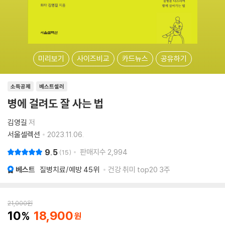
미리보기
사이즈비교
카드뉴스
공유하기
소득공제
베스트셀러
병에 걸려도 잘 사는 법
김영길
저
서울셀렉션
2023.11.06.
9.5
판매지수
2,994
15
베스트
질병치료/예방
45위
건강 취미 top20 3주
21,000
원
10
18,900