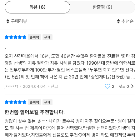
아파도 잘 살 수 있다!
는 의사의 몫이다.”
“병을 살지 말고 삶을 살아라.”
--- p.128
리뷰
6
한줄평
9
몸에 조그만 종기 하나만 생겨도, 아무렇지 않던 부위가 살짝 불편한 느낌
“천천히 걷기는 특히 머리를 많이 쓰는 일을 하는 사람들에게 대단히 중요
구매리뷰
추천순
이 들어도 건강에 큰 문제가 생긴 건 아닌가 걱정하고 염려하게 마련이다.
하다. 빨리 걷거나 뛰다 보면, 열이 위로 올라가 머리는 뜨거워지고 하반신
고혈압, 당뇨 같은 만성질환에 걸리거나 암 같은 불치병으로 여기는 병을
은 차가워진다. 감기에 걸린 듯 두통이 생기고 코가 막히고 위가 개운치 않
종이책
구매
진단받으면 왜 이런 고통을 겪어야 하는지 억울함이 들고 심하면 삶이 끝
고 뭔가 꽉 막힌 기분이 드는 것은 대부분 머리가 뜨거워진 데서 비롯된다.
난 것만 같은 절망감에 휩싸이기도 한다. 그러나 저자는 “정도만 다를 뿐이
.
천천히 걸으면 기운 순환이 원활히 이루어져 위가 차갑고 하반신이 따뜻해
지, 아프지 않은 사람은 없다”고 말한다. “통증 없이 일상생활을 할 수 있으
오지 산간마을에서 16년, 도합 40년간 수많은 환자들을 진료한 ‘화타 김
져서 한의학에서 말하는 두한족열(頭寒足熱)의 건강한 상태를 유지할 수
면 된다. 사는 데 지장 없으면 된다. 그런 사람은 환자가 아니고 건강한 사
영길 선생’의 치유 철학과 치유 사례를 담았다. 1990년대 중반에 의학서로
있다.”
람”이라는 것이다.
는 전무후무하게 100만 부가 팔린 베스트셀러 『누우면 죽고 걸으면 산다』
--- p.154
(전 5권)의 첫 번째 책이 나온 지 근 30년 만에 『총알개미』(전 5권) 등 저
“사람의 몸은 각종 병균과 공존하며 질병을 이겨내면서 살아간다. 문제는
자의 다른 전작들까지 정리, 보완하고 전작을 쓸 당시에는 깨닫지 못한 새
j*****1
2024.04.04.
신고
2
댓글
0
“사람은 피로 살아간다. 신장에서 피를 잘 걸러주면 건강한 신장이 되고,
로운 통찰을
질병이 아니라, 질병을 어떻게 다루고 잘 이겨내느냐는 것이다. 혈압, 혈당
건강한 신장이 깨끗한 피를 간에 공급하면 건강한 간이 되는 것이다. 핵심
이 높다면 혈압과 혈당을 끌어올린 생활 습관과 식습관, 마음가짐을 바꿔
종이책
구매
은 피를 깨끗하게 하는 것이고, 우리 몸에서 이 역할을 하는 것은 신장이
일상생활에 무리가 없는 수준으로 조절하면 된다. 암에 걸렸어도, 암세포
다.”
한번쯤 읽어보길 추천합니다.
가 늘어나지 않고, 통증 없이 일상생활을 할 수 있으면 된다.”
--- p.178
병없이 살수 없는 삶~~나이가 들수록 병이 자주 찾아오는듯~병이 걸려
도 잘 사는 법 제목이 마음에 들어 선택했다.탁월한 선택이었다.인생의 지
한마디로 “병에 걸려도 충분히 잘 살 수 있다”는 것이다. 병을 이겨낼 수 있