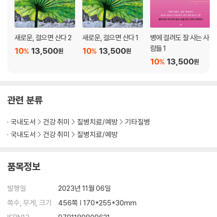
8. 반신불수 부인을 다시 걷게 한 리추얼
새로운, 걸으면 산다 2
새로운, 걸으면 산다 1
병에 걸려도 잘 사는 사
람들 1
10
13,500
10
13,500
%
%
원
원
10
13,500
%
원
관련 분류
국내도서
건강 취미
질병치료/예방
기타질병
국내도서
건강 취미
질병치료/예방
품목정보
발행일
2023년 11월 06일
쪽수, 무게, 크기
456쪽 | 170*255*30mm