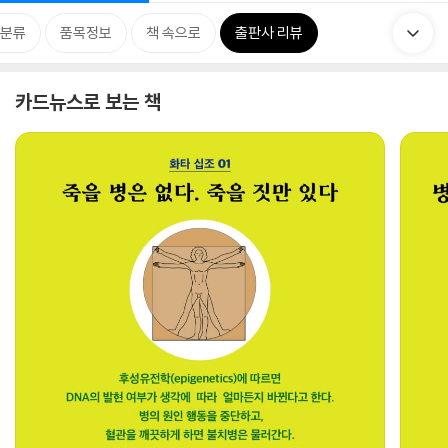
분류
품목정보
책 속으로
출판사 리뷰
카드뉴스로 보는 책