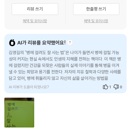
역력의 힘으로 사라진다.”
것이다.
리뷰 쓰기
한줄평 쓰기
--- p.54
“환자는 시험 문제와 같다. 환자에게 답이 있다. 환자의 이야기를 잘 들어
혜택 및 유의사항
혜택 및 유의사항
“왜 걸으면서 호흡하는 게 좋을까? 사람의 기운은 근육에 저장되는데 허
보면 치료 방안이 나온다. 환자는 선생님이다.”
벅지 근육이 사람 몸 전체 근육의 70%를 차지한다. 단전에 기를 모으려면
허벅지 근육이 튼튼해야 한다. 기가 실제로 모이는 창고는 허벅지다. 허벅
이런 이유로 단순히 의학 정보, 건강 정보를 전하기보다는 환자가 스스로
AI가 리뷰를 요약했어요!
지가 가늘고 흐물흐물하면 단전에 기가 모이지 않는다. 기운이 있어야 기
병을 극복할 수 있도록 강한 의지를 불어넣는 것이 환자를 진정으로 돕는
분이 좋아지고 기분이 좋아야 병을 이긴다.”
김영길의 "병에 걸려도 잘 사는 법"은 나이가 들면서 병에 걸릴 가능
일이라고 생각하였고, 그러한 생각을 바탕으로 『누우면 죽고 걸으면 산다』
--- p.80
성이 커지는 현실 속에서도 인생의 지혜를 전하는 책이다. 이 책은 병
(전 5권)와 『총알개미』(전 5권)를 저술한 바 있다. 『병에 걸려도 잘 사는
에 걸렸지만 건강을 되찾은 사람들의 실제 이야기를 통해 병을 이겨
법』은 전작들을 출간할 당시에는 미처 깨닫지 못했던 통찰과 배움을 바탕
낼 수 있는 희망과 용기를 전한다. 저자의 치유 철학과 다양한 사례를
“백혈구 속 과립구는 교감신경의 지배를 받고 림프구는 부교감신경의 지
으로 새로운 지평을 더한 책으로, 40여 년간 수많은 불치병, 난치병 환자
담고 있어, 병에 휘둘리지 않고 자신의 삶을 살아가는 방법을 제시한
배를 받는다. 악을 쓰며 살거나 악을 쓰며 운동하면 과립구는 늘어나고 림
들을 진료한 임상경험과 그 과정에서 깨달은 치유 철학의 핵심, 질병별 치
다.
프구는 줄어든다. 림프구가 줄어들면 면역력이 떨어진다. 악을 쓰고 살면
유 사례를 한 권으로 엮었다. 저자가 환자들을 치료하면서 깨달은 삶에 대
면역력이 떨어져 큰 병이 찾아올 개연성이 커진다.”
AI 리뷰가 도움이 되었나요?
1
0
한 독특하고 설득력 있는 시각과 지혜가 책 곳곳에 담겨 있어 책의 두께가
--- p.98
무색할 정도로 가독성이 높다. 아울러 저자는 병을 다스리는 3대 처방으로
음식, 운동과 함께 바른 마음가짐을 꼽아 정신이 육체에 영향을 미친다는
“음식보다 더 중요한 게 있다. 마음가짐, 이게 잘못되면 음식이건 약이건
이른바 '심신의학'과 보조를 맞추고 있다.
다 쓰레기다. 다시 정리하면, 불치병에서 해방되려면 멋진 마음, 바른 음
식, 제대로 된 약 처방이 있어야 한다. 첫째와 둘째는 환자의 몫이고, 셋째