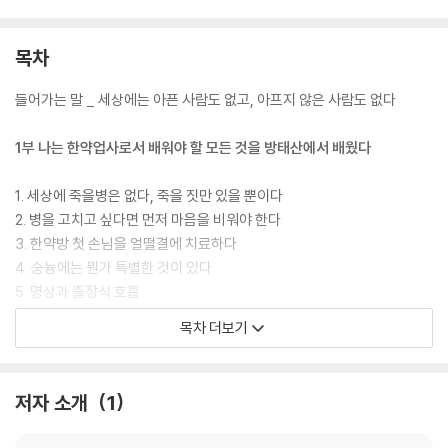
목차
들어가는 말 _ 세상에는 아픈 사람도 없고, 아프지 않은 사람도 없다
1부 나는 한약업사로서 배워야 할 모든 것을 방태산에서 배웠다
1. 세상에 죽을병은 없다, 죽을 짓만 있을 뿐이다
2. 병을 고치고 싶다면 먼저 마음을 비워야 한다
3. 한약방 첫 손님을 얼떨결에 치료하다
4. 숭늉에는 뭔가 특별한 것이 있다
5. 명상과 출장식 호흡
6. 집이 건강해야 사람도 건강하다
목차 더보기
7. 희망과 용기가 불치병 치료의 시작이다
2부 낫지 않는 병은 없다
저자 소개
1
1장 간경화, 간염, 간암