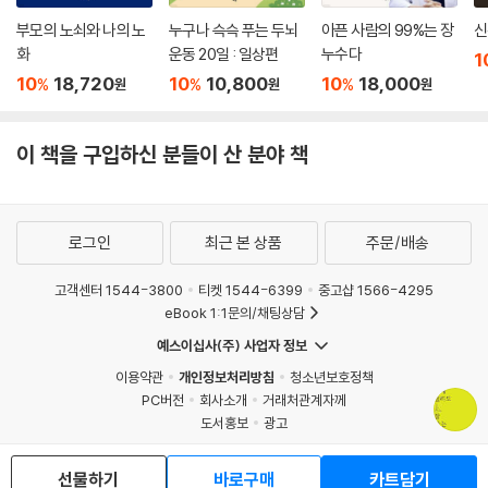
부모의 노쇠와 나의 노
누구나 슥슥 푸는 두뇌
아픈 사람의 99%는 장
신
화
운동 20일 : 일상편
누수다
1
10
18,720
10
10,800
10
18,000
%
%
%
원
원
원
이 책을 구입하신 분들이 산 분야 책
로그인
최근 본 상품
주문/배송
고객센터 1544-3800
티켓 1544-6399
중고샵 1566-4295
eBook 1:1문의/채팅상담
예스이십사(주) 사업자 정보
이용약관
개인정보처리방침
청소년보호정책
PC버전
회사소개
거래처관계자께
도서홍보
광고
선물하기
바로구매
카트담기
Copyright © YES24 Corp. All Rights Reserved.