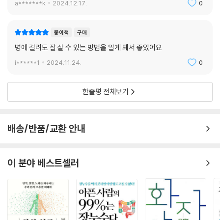
는 것을, 죽을힘을 다해 살기 위해 노력해야 한다는 것을, 당장 죽을 환자가
a*******k
2024.12.17.
0
아니라면 독성이 약한 약으로 천천히 병을 다스려야 한다는 것을 이야기한
다.
종이책
구매
병에 걸려도 잘 살 수 있는 방법을 알게 돼서 좋았어요
i******1
2024.11.24.
0
한줄평 전체보기
배송/반품/교환 안내
이 분야 베스트셀러