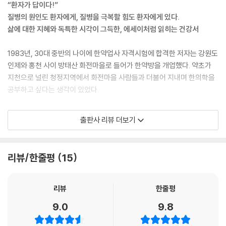
“환자가 답이다!”
“약보불여식보(藥補不如食補)’라는 말이 있다. 약을 아무리 먹어도 좋
질병의 원인도 환자에게, 질병을 극복할 힘도 환자에게 있다.
은 음식을 먹는 것만 못하다는 뜻이다. 음식으로 고칠 수 없는 병은 약으로
삶에 대한 지혜와 독특한 시각이 그득한, 에세이처럼 읽히는 건강서
도 고칠 수 없다. 질병 치료의 첫 단계는 올바른 음식이고 그 음식의 핵심이
숭늉이다. 어느 질병이건 일단 화타식 숭늉을 먹어 몸의 독소를 배출하자.
1983년, 30대 중반의 나이에 한약업사 자격시험에 합격한 저자는 강원도
혈관을 청소하자. 이것이 질병에서 벗어나는 첫걸음이다.”
인제와 홍천 사이 방태산 화전마을로 들어가 한약방을 개업했다. 약초가
--- p.40
지천으로 널린 청정지역에서 화전마을 사람들과 더불어 지내며 한의학을
공부하고 싶다는 생각이 있었다.
“내가 할 수 있는 일은 아무것도 없다고 스스로 위축되어 운명에 자신을 맡
기는, 이른바 자포자기 상태가 되면 암세포는 더욱 위세를 떨친다.
그러나 정작 그가 마주친 건 농약과 비료의 무분별한 사용으로 인해 암이
출판사 리뷰 더보기
하지만 누워서만 지낼 수 없다고 자리를 박차고 일어나는 순간 암세포는
나 간경변 등 각종 불치병에 노출된 주민들이었다. 누구보다도 건강하게
위축되고 인체의 저항력은 극대화된다. 마치 건강한 몸처럼 움직이고 생각
살아갈 것으로 생각했던 화전민들은 이미 오랜 기간 사용해온 농약에 중독
하며 정신이 몸을 지배하도록 단련해야 한다. 끊임없이 육체를 움직여 쓸
되어 상당수가 말기 암 환자, 시한부 인생들이었다. 저자는 그곳에서 16년
리뷰/한줄평
15
데없는 생각이 비집고 들어올 틈을 주지 말아야 한다.”
동안 산간 마을 주민들을 환자 겸 스승으로 삼아 살아 있는 한의학 체험을
--- p.52
쌓았으며, 이후에도 도시에서 한약방을 운영하며 지난 40여 년간 수없이
많은 환자를 만났다.
리뷰
한줄평
“누구나 몸속에는 대장균이 있듯 암세포도 있다. 건강한 사람도 하루에 4
수많은 환자를 진료하고 그들이 병을 극복하도록 도우면서 저자가 내린 결
9.0
9.8
천 개씩 암세포가 생겼다 사라진다. 내가 약하면 암세포가 사라지지 않고
론은 ‘환자에게 답이 있다’는 것이다. 질병의 원인은 물론 치료 방안도 환자
세포분열을 해 나를 잡아먹지만 내가 강하면 암세포가 순한 양이 되고 면
에게서 찾아야 하며, 그 질병을 극복할 힘도 결국 환자에게서 비롯된다는