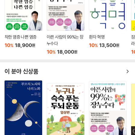
착한 염증 나쁜 염증
아픈 사람의 99%는 장
환자 혁명
잠
누수다
라
10
18,900
10
13,500
%
%
원
원
치
10
18,000
1
%
원
이 분야 신상품