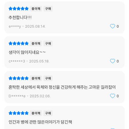
이 책은 3부로 구성되어 있다.
구매한줄평
추천순
1부 ‘나는 한약업사로서 배워야 할 모든 것을 방태산에서 배웠다’에서는 저
자가 40여 년간의 임상경험을 통해 터득한 치유의 원리와 치유 철학, 몸과
종이책
구매
마음의 건강을 지키려면 어떤 습관을 들이고 어떤 마음가짐을 가져야 하는
추천합니다!!!
지를 설명한다. 어떤 병이든 욕심과 오만을 버리는 것이 치료의 시작임을
e****y
2025.08.14.
0
지적하고, 숭늉과 출장식 호흡이 얼마나 큰 효과를 발휘하는지 설명하고,
나을 수 있다는 희망과 용기만 있으면 그 어떤 불치병도 치료할 수 있음을
강조한다.
종이책
구매
생각이 많아지네요~~
2부 ‘낫지 않는 병은 없다’에서는 간질환, 신장질환, 비만, 혈압, 당뇨 등의
c******3
2025.05.18.
0
대사질환, 폐질환, 대장질환, 뇌질환, 성기능장애 등 다양한 질환을 극복한
실제 사례를 들면서 병에 걸리게 되는 이유와 치유 과정을 설명한다. 죽을
병에 걸렸지만 ‘목숨이 붙어 있는 한 희망이 있다’는 믿음을 갖고 열심히 노
종이책
구매
력해서 건강을 되찾고 새로운 삶을 찾은 사람들의 이야기가 담겨 있다.
혼탁한 세상에서 육체와 정신을 건강하게 해주는 고마운 길라잡이
D******e
2025.02.06.
0
3부 ‘죽음과 맞서 싸우는 사람들에게 전하는 말’에서는 암 같은 불치병이
라 여기는 병도 충분히 관리 또는 극복할 수 있음을 역설한다. 그러한 병들
을 극복하려면 어떤 마음가짐과 태도가 필요한지를 설명한다. 끊임없이 몸
종이책
구매
을 힘들게 움직이려는 노력 없이 약과 수술만으로 병을 치료하기는 어렵다
인간과 병에 관한 많은이야기가 담긴책