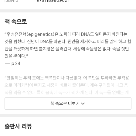
ISBN13
9791189809621
책 속으로
“후성유전학(epigenetics)은 노력에 따라 DNA도 얼마든지 바뀐다는
것을 밝혔다. 신념이 DNA를 바꾼다. 원인을 제거하고 머리를 맑게 하고 혈
관을 깨끗하게 하면 불치병은 물러간다. 세상에 죽을병은 없다. 죽을 짓만
있을 뿐이다.”
--- p.24
“항암제는 우리 몸에는 핵폭탄이나 다름없다. 이 폭탄을 투하하면 부작용
으로 머리카락이 빠지고 체중이 빠르게 줄어든다. 계속 구역질이 나고 음
식을 먹을 수 없다. 특히 몸속에 독소가 꽉 차게 된다. 이 독소를 없애는 게
급선무다. 해독에 가장 좋은 게 카본 블랙(carbon black, 미세한 탄소 분
책 속으로 더보기
말)이 주재료인 시커먼 숭늉이다. 카본 블랙은 몸속의 불순물과 결합하는
성질이 있다. 따라서 시커먼 숭늉을 마시면 몸속 불순물을 흡착하여 몸 밖
으로 빼내어 혈관을 깨끗하게 만들 수 있다.”
출판사 리뷰
--- p.36