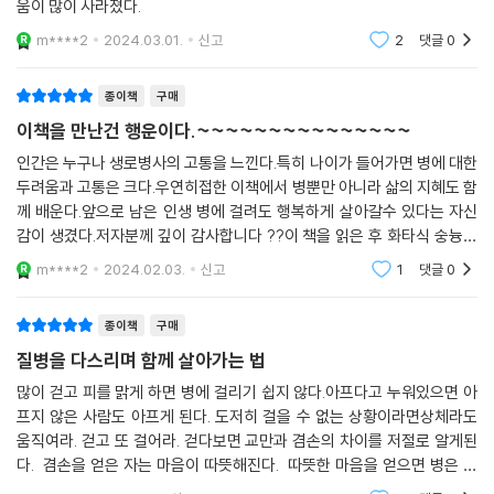
혜가 담겨있다.지인들에게 선물로도 추천♡이제 병이 와도 예전처럼 두려
다는 희망과 용기만 잃지 않는다면, 병에 휘둘리지 않고 꿋꿋이 자신의 삶
움이 많이 사라졌다.
을 살아가겠다는 의지만 있다면 어떤 병을 앓고 있든 이겨낼 수 있다고 역
설한다.
m****2
2024.03.01.
신고
2
댓글
0
“내가 지난 40여 년간 만난 환자들이 그 산증인이다. 그들이 병을 이겨내
종이책
구매
거나 병과 함께 공존할 수 있었던 비결은 특별한 게 아니다. 병을 다스릴 수
이책을 만난건 행운이다.~~~~~~~~~~~~~~~
있다는 믿음을 가지고, 많이 걷고, 바르게 물을 마시고, 바르게 숨을 쉬는
인간은 누구나 생로병사의 고통을 느낀다.특히 나이가 들어가면 병에 대한
등 병의 근본 원인을 치유하는 생활습관을 일상에서 실천했을 뿐이다. 누
두려움과 고통은 크다.우연히접한 이책에서 병뿐만 아니라 삶의 지혜도 함
구나 실천할 수 있는 방법으로 병을 이겨내고 다스린 것이다.”
께 배운다.앞으로 남은 인생 병에 걸려도 행복하게 살아갈수 있다는 자신
감이 생겼다.저자분께 깊이 감사합니다 ??이 책을 읽은 후 화타식 숭늉을
"많이 걷고 피를 맑게 하면 병에 걸리기 쉽지 않다!”
먹는다.걸으면서 출장식 호흡?~~~~~~~~~~~~~
m****2
2024.02.03.
신고
1
댓글
0
이 책에서는 다양한 질환을 치유하는 처방을 제시하고 있지만, 가장 기본
종이책
구매
이 되는 처방은 ‘움직이기’와 ‘피를 맑게 하기’ 이 두 가지다. 저자는 걷든 뛰
든 몸과 마음이 허락하는 대로 움직여야 한다고 강조한다. 끊임없이 육체
질병을 다스리며 함께 살아가는 법
를 움직여 쓸데없는 생각이 비집고 들어올 틈을 주지 말아야 하고, 육체적
많이 걷고 피를 맑게 하면 병에 걸리기 쉽지 않다.아프다고 누워있으면 아
인 운동과 즐거운 정신노동을 해서 육체적인 기운과 정신적인 기운이 동시
프지 않은 사람도 아프게 된다. 도저히 걸을 수 없는 상황이라면상체라도
에 순환되게 해야 한다는 것이다.
움직여라. 걷고 또 걸어라. 걷다보면 교만과 겸손의 차이를 저절로 알게된
다. 겸손을 얻은 자는 마음이 따뜻해진다. 따뜻한 마음을 얻으면 병은 스