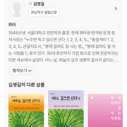
2장 신장질환
저
김영길
3장 비만, 혈압, 당뇨
관심작가 알림신청
4장 폐질환
5장 위, 식도, 담도, 대장 질환
화타
6장 뇌질환
1946년생. 서울대학교 천문학과 졸업. 현재 화타원 한약방 운영 중.
7장 피부질환
저서로는 『누우면 죽고 걸으면 산다. 1, 2, 3, 4, 5』, 『총알개미 1. 2,
8장 갱년기 장애, 성기능 장애
3, 4, 5』 큰글자도서, 『병에 걸려도 잘 사는 법』, 『병에 걸려도 잘 사
9장 생식기 질환
는 사람들 1』 등이 있다. 30대 중반까지 가업 등으로 인해 천문학과는
10장 눈, 코, 귀, 이
다른 세상에서 살았다. 어느 날, 하늘의 길과 생명의 질서가 같다는 생
각에 이르렀다. 1983년, 한약업사 자격시험에 합격해 강원도 인제와
펼쳐보기
3부 죽음과 맞서 싸우는 사람들에게 전하는 말
홍천 사이 방태산 화전마을로 들어가 한약방을 개업했다. 약초가 지
천으로 널린 청정지역에서 화전마을 사람들과 더불어 지내며 한의학
김영길
의 다른 상품
1. 편안함만 찾는 치료는 죽음을 재촉한다
의
2. 병명 없이 아픈 사람들에게
3. 눈물이 나도록 살아라
4. 장독대 위에 앉은 쥐만 잡으려면
5. 입안의 보물
6. 집에서 만드는 자연 육각수
7. 돌연사를 막는 지혜