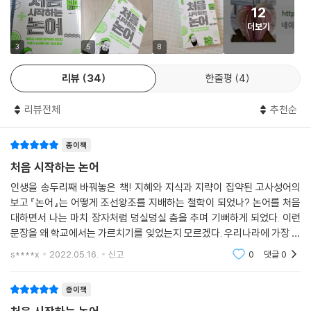
7. 누구도 늙어가는 것을 알지 못한다
12
강한 핵심이 존재한다. 이러한 핵심을 명언이라 말하는데 이는 작품 전체
더보기
의 핵심을 함축시킨 것으로서 창작의 영감이 고스란히 결집되어 있는 지혜
누구도 늙어가는 것을 알지 못한다
의 결정체이다.
3
5
8
덕이 있는 사람은 외롭지 않고 반드시 이웃이 있다
음악의 아름다움에 석 달 동안 고기 맛을 알지 못했다
리뷰
34
한줄평
4
이러한 지혜의 결정체들은 알알이 열매가 되어 지금까지도 전해오고 있다.
그 직위에 있지 않거든 그 자리의 정사를 논하지 말라
더 나아가 그 과정에서 우리 인류에게 끊임없이 계시와 가르침을 전달해주
일을 잘하려면 먼저 그 연장을 날카롭게 해야 한다
리뷰전체
추천순
고 있다. 이는 수백 수천 가지에 달하는 후세의 작품들은 도저히 흉내조차
자기가 원하지 않는 일을 남에게 시키지 말라
낼 수 없는 크나큰 업적이라 말해도 과하지 않다.
지난 일은 탓하지 않는다
종이책
천하를 셋으로 나누다
『논어』를 연구하여 핵심을 파악한 정자는 ‘不知手之舞之足之蹈之’라는
처음 시작하는 논어
참으로 흰 것은 염색을 해도 물들지 않는다
유명한 말을 남긴다. 이 말은 ‘나도 모르는 사이에 손과 발로 덩실덩실 춤을
태백의 덕을 칭송할 마땅한 표현이 없다
인생을 송두리째 바꿔놓은 책! 지혜와 지식과 지략이 집약된 고사성어의
추게 된다.’는 뜻이다. 『논어』를 통해 심오한 공자의 사상과 철학을 파악한
사람이 죽을 때는 그 말이 착하다
보고 『논어』는 어떻게 조선왕조를 지배하는 철학이 되었나? 논어를 처음
정자는 그토록 희열을 느꼈던 것이다. 공자의 고향 곡부에 가면 ‘有朋自遠
대하면서 나는 마치 장자처럼 덩실덩실 춤을 추며 기뻐하게 되었다. 이런
方來 不亦樂呼’라고 크게 쓰여 있었다. 이 글은 『논어』 제1장 1절에 나오
문장을 왜 학교에서는 가르치기를 잊었는지 모르겠다. 우리나라에 가장 강
는 말로 ‘친구가 먼 곳에서 왔는데 어찌 반가워하지 아니 하리오’라는 뜻이
력하게 영향을 미친 『논어』는 사서오경의 첫 번째 책으로 중국 최초의 어
s****x
2022.05.16.
신고
0
댓글
0
록이자 유
다.
종이책
공자는 참으로 열정적인 인간이었다. 고뇌와 절망을 반복하면서 자기의 꿈