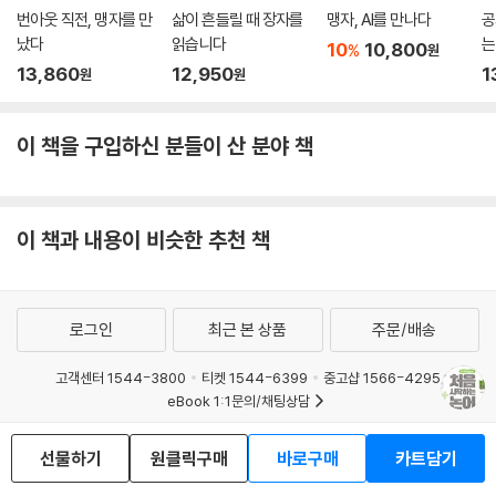
번아웃 직전, 맹자를 만
삶이 흔들릴 때 장자를
맹자, AI를 만나다
공
났다
읽습니다
는
10
10,800
%
원
키
13,860
12,950
1
원
원
이 책을 구입하신 분들이 산 분야 책
이 책과 내용이 비슷한 추천 책
로그인
최근 본 상품
주문/배송
고객센터 1544-3800
티켓 1544-6399
중고샵 1566-4295
eBook 1:1문의/채팅상담
예스이십사(주) 사업자 정보
선물하기
원클릭구매
바로구매
카트담기
이용약관
개인정보처리방침
청소년보호정책
PC버전
회사소개
거래처관계자께