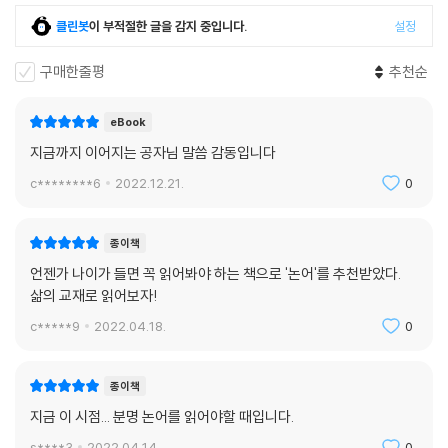
이 책은 명언 한 문장을 중심으로 각각 ‘명언 이야기’, ‘지혜가 꼬리를 무는
클린봇
이 부적절한 글을 감지 중입니다.
설정
역사 이야기’ 이 두 가지 관점에서 분석과 해석을 가미했다. ‘명언 이야
기’에는 명언이 생겨난 배경과 이야기를 실었다. 이를 통해 독자들이 명언
구매한줄평
추천순
의 역사적 배경을 이해할 수 있도록 했다.
eBook
공자는 말하기를 “아침에 도를 들으면 저녁에 죽어도 좋다”고 했다. 이 말
지금까지 이어지는 공자님 말씀 감동입니다
은 마치 어떤 절대적인 도가 있는 듯한 분위기를 담고 있으나, 다만 도에 대
c********6
2022.12.21.
0
한 다짐과 자세를 언급한 것으로 보인다. 공자는 “나는 열다섯 살에 학문에
뜻을 두었다”고 말했다. 학문이란 세상의 도(道)에 대해 배우는 것이다. 그
런데 책을 통해서 도를 배우지만, 세상에는 아직 그 도가 온전히 실현되어
종이책
있지 못하다. 도가 실현되어 있는 사회상은 우리의 이상 속의?유토피아일
언젠가 나이가 들면 꼭 읽어봐야 하는 책으로 '논어'를 추천받았다.
뿐이다.
삶의 교재로 읽어보자!
c*****9
2022.04.18.
0
축적된 지식과 삶의 지혜가 꼬리를 무는 고전 인문학
현실 속의 인간 사회는 정도의 차이는 있지만 아직 “도가 실현되어 있지 않
종이책
다.” 공자의 시대에는 특히 무도(無道)의 상태가 심했다. 그런데 세상에
지금 이 시점... 분명 논어를 읽어야할 때입니다.
도가 없기 때문에 도를 세우려는 노력이 유의미하게 된다. 즉 혼란한 세상
s****3
2022.04.14.
0