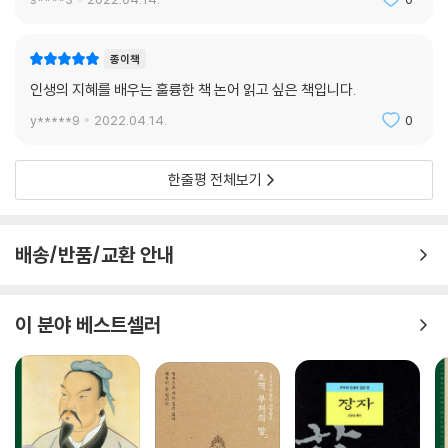
을 개혁하여 질서를 회복하는 것이 “도를 세우는(有道)” 일이다. 요즘 말
로 설명하면, 법이 공평하게 제정되고 제정된 법은 공평하게 집행되어서,
원칙과 상식이 통하고 편법과 반칙이 통하지 않는 그런 사회가 “도가 서 있
종이책
는 사회다”라고 했다.
인생의 지혜를 배우는 훌륭한 책 논어 읽고 싶은 책입니다.
y*****9
2022.04.14.
0
『논어』에는 “널리 배워 뜻을 돈독하게 하며, 절실하게 질문한다.” “배움만
있고 생각이 없으면 망령되고 생각만 있고 배움이 없으면 위태롭다”는 말
이 있다. 이 때 질문과 생각은 학문의 ‘문’에 대응된다. 즉 『논어』는 어떤 지
한줄평 전체보기
식이든 항상 의문과 의심을 가지고 비판적으로 접근할 때에만 참된 나의
지식이 될 수 있다고 말한다. 『논어』에서 “학(學)”이라는 글자를 중심으로
논해지는 사상은 바로 오늘날 “학문”의 의미를 충실하게 담고 있다.
배송/반품/교환 안내
이 분야 베스트셀러