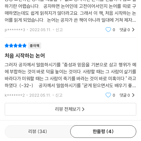
을 통해 천하를 바로 잡고자 계층을 가리지 않고 수많은 대화를 나누었으
하기란 어렵습니다. 공자하면 논어인데 고전이어서인지 논어를 따로 구
며 끝없는 유랑을 했던 것이다. 이러한 공자가 가장 혹독하게 비판받은 것
매하였는데도 쉽게 읽히지가 않더라고요. 그래서 이 책, 처음 시작하는 논
은 문화대혁명 때였다. 홍위병들은 공자의 무덤을 파헤쳐 공자가 확실히
어를 읽게 되었습니다. 논어는 공자가 쓴 책이 아니라 일대에 거쳐 제자들
죽어 있음을 확인했다. 8년 후에 모택동의 후계자 임표와 함께 끌려나와
이 공자의 말을 기리기 위해 쓴 책으로 알고 있는데 책머리에서 말하길 논
p*******3
2022.05.11.
신고
0
댓글
0
어의 논은
또 모욕을 당했다.
종이책
이른바 비림비공(批林批孔) 운동의 표적이 되었다. 그러나 모택동의 홍
처음 시작하는 논어
위병들이 공자를 완전히 죽였는가! 아니다. 결코 죽이지 못했다. 공자는 그
들이 죽여도, 죽여도 더욱 화려하게 부활했다. 공자는 죽이면 죽일수록 불
그러자 공자께서 말씀하시기를 "충성과 믿음을 기본으로 삼고 행위가 예
에 부합하는 것이 바로 덕을 높이는 것이다. 사랑할 때는 그 사람이 살기를
사신처럼 다시 살아났다. 어떻게 살아났을까? 중국은 전 세계적으로 다시
바라다가 미워할 때는 그 사람이 죽기를 바라는 것이 바로 미혹이다." 라고
살아난 공자사상과 함께 2010년 1월 11일 천안문 광장 옆에 높이 7.9m의
하였다. (-32-) 공자께서 말씀하시기를 "굳게 믿으면서도 배우기 좋아
공자상을 세웠다. 모택동의 대형 초상화와 비스듬히 마주보는 곳에 공자는
하고 죽음으로 비키면서 도를 잘 수행해야 한다. 위태로
위풍당당하고 화려하게 부활한 것이다.
k*******2
2022.05.11.
신고
0
댓글
0
리뷰 전체보기
그래서 우리는 독자들을 위해 중국 역대 사상 가장 광범위한 영향력을 발
휘한 고전 중에서 사람들에게 널리 알려진 명언만을 엄선했다. 그리하여
독자들이 일상생활에서 자주 접했던 명언들의 유래와 쓰임을 쉽게 이해할
리뷰
34
한줄평
4
수 있도록 고전의 새로운 장(場)을 마련했다.