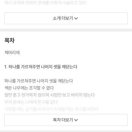
에서 공자와 안회의 관계를 이렇게 서술하고 있다.
“선생님이 걸으시면 저도 걷습니다. 선생님이 뛰시면 저도 뜁니다. 선생님
소개 더보기
이 달리시면 저도 달립니다. 그러나 선생님이 티끌 하나 일으키지 않고 화
살처럼 멀어져갈 때 제가 할 수 있는 일은 선생님의 뒷모습을 멍하니 쳐다
보는 것뿐입니다.”
목차
죽여도 죽여도 더욱 화려하게 부활하는 공자의 논어
책머리에
공자의 비평가들은 그를 현실은 모르고 허황된 소리나 지껄이는 떠돌이로
1. 하나를 가르쳐주면 나머지 셋을 깨닫는다
치부한다. 그러나 이것은 대단히 잘못된 평가다. 실제 공자는 권력이 실천
의 동력이라는 것을 정확하게 파악하고 있었던 현실주의자라 할 수 있다.
하나를 가르쳐주면 나머지 셋을 깨닫는다
그래서 그는 정치활동을 통해 천하를 바로 잡고자 계층을 가리지 않고 수
썩은 나무에는 조각할 수 없다
많은 대화를 나누었으며 끝없는 유랑을 했던 것이다. 이러한 공자가 가장
말만 듣고 천거하지 않으며 사람만 보고 버리지 않는다
혹독하게 비판받은 것은 문화대혁명 때였다.
부와 권세는 나에게 뜬구름 같다
사랑할 때는 살기를 바라다가 미워할 때는 죽기를 바란다
홍위병들은 공자의 무덤을 파헤쳐 공자가 확실히 죽어 있음을 확인했다. 8
나는 매일 세 번씩 반성한다
목차 더보기
년 후에 모택동의 후계자 임표와 함께 끌려나와 또 모욕을 당했다. 이른바
위태로운 나라에는 들어가 살지 않는다
비림비공(批林批孔) 운동의 표적이 되었다. 그러나 모택동의 홍위병들이
꾸밈과 바탕이 알맞게 어우러져야 군자라 할 수 있다