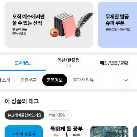
리뷰/한줄평
도서정보
배송/반품/교환
38
 소개
관련분류
품목정보
출판사 리뷰
이 상품의 태그
#크레마클럽에있어요
#논어를읽다