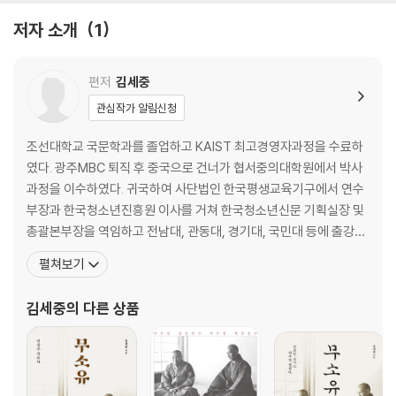
공자를 완전히 죽였는가? 아니다. 결코 죽이지 못했다. 공자는 그들이 죽여
남의 부귀를 시기하지 않고 탐하지 않는다
저자 소개
1
도, 죽여도 더욱 화려하게 부활했다.
어리석음은 아무도 따르지 않는다
축타의 말재주와 미모는?
공자는 죽이면 죽일수록 불사신처럼 다시 살아났다. 어떻게 살아났을까?
편저
김세중
중국은 전 세계적으로 다시 살아난 공자사상과 함께 2010년 1월 11일 천안
2. 시간은 흘러가니 재능을 헛되이 말라
관심작가 알림신청
문 광장 옆에 높이 7.9m의 공자상을 세웠다. 모택동의 대형 초상화와 비스
듬히 마주보는 곳에 공자는 위풍당당하고 화려하게 부활한 것이다.
시간은 흘러가니 재능을 헛되이 말라
조선대학교 국문학과를 졸업하고 KAIST 최고경영자과정을 수료하
인을 행함에는 스승에게도 양보하지 않는다
였다. 광주MBC 퇴직 후 중국으로 건너가 협서중의대학원에서 박사
작은 일을 참지 못하면 큰일을 망치게 된다
과정을 이수하였다. 귀국하여 사단법인 한국평생교육기구에서 연수
닭을 잡는 데 어찌 소 잡는 칼을 쓰는가
부장과 한국청소년진흥원 이사를 거쳐 한국청소년신문 기획실장 및
온 세상 사람들이 다 형제다
총괄본부장을 역임하고 전남대, 관동대, 경기대, 국민대 등에 출강하
함부로 지껄이거나 웃지 않는다
기도 했다. 현재는 사사편찬연구소의 대표로 있으면서, 한국 기업의
펼쳐보기
남이 듣기 좋은 말만 꾸며대고 얼굴빛을 보기 좋게 꾸민다
역사와 흥망성쇠, 그리고 업종의 변화와 상품의 진화에 대한 연구와
대군의 장수는 빼앗을 수 있어도 필부의 뜻은 꺾을 수 없다
함께 사사를 정리하고 있다. 또한 이 책을 비롯하여 교재 편집과 《독
김세중
의 다른 상품
자기를 수양하며 공경스러운 태도를 지니다
서와 논술》 《교양의 즐거움》 《인생을 살아가는 지혜》 《긍정의 삶
하늘에 죄를 지으면 어디에도 빌 곳이 없다
행동거지를 올바르게 하면 공경받게 된다