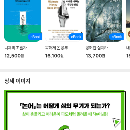
니체의 초월자
독하게 돈 공부
공허한 십자가
내
12,500
16,100
13,700
1
원
원
원
상세 이미지