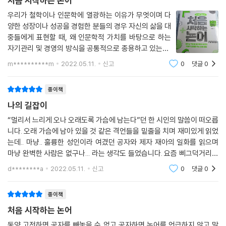
처음 시작하는 논어
을 세상의 꿈으로 바꾸고자 평생 방황했던 인물이다. 기원전 497년 54세
의 공자는 안회, 재아, 자로, 자공 등 4명의 제자와 함께 세상을 바로 잡아
우리가 철학이나 인문학에 열광하는 이유가 무엇이며 다
양한 성장이나 성공을 경험한 분들의 경우 자신의 삶을 대
보고자 14년간 기나긴 유랑생활을 했다. 공자는 수천 킬로미터를 걸어 다
중들에게 표현할 때, 왜 인문학적 가치를 바탕으로 하는
녔으며 무려 일곱 나라를 두루 돌아다녔다. 또한 공자는 3천여 명의 제자
자기관리 및 경영의 방식을 공통적으로 종용하고 있는지,
를 거느렸는데 그의 명성은 제자를 잘 두어서 그의 행적과 가르침을 후대
이에 대해 판단해 볼 필요가 있다. ＜처음 시작하는 논어
에 전했기 때문이라고 한다. 장자의 글 속에서 공자와 안회의 관계를 이렇
m**********m
2022.05.11.
신고
0
댓글
0
＞ 이 책의 구성도 어렵고 복잡한 삶의 의미나 공식과도
게 서술하고 있다.
같은 부분을 표현하
종이책
“선생님이 걸으시면 저도 걷습니다. 선생님이 뛰시면 저도 뜁니다. 선생님
나의 길잡이
이 달리시면 저도 달립니다. 그러나 선생님이 티끌 하나 일으키지 않고 화
“멀리서 느리게 오나 오래도록 가슴에 남는다”던 한 시인의 말씀이 떠오릅
살처럼 멀어져갈 때 제가 할 수 있는 일은 선생님의 뒷모습을 멍하니 쳐다
니다. 오래 가슴에 남아 있을 것 같은 격언들을 밑줄을 치며 재미있게 읽었
보는 것뿐입니다.”
는데.. 마냥.. 훌륭한 성인이라 여겼던 공자와 제자 재아의 일화를 읽으며
마냥 완벽한 사람은 없구나... 라는 생각도 들었습니다. 요즘 삐그덕거리는
죽이면 죽일수록 더욱 화려하게 부활하는 『논어』
관계가 있어 인간의 내면과 본성에 대해 많은 관심을 갖고 있었는데 논어
d********a
2022.05.11.
신고
0
댓글
0
권력이 실천의 동력이라는 것을 정확하게 파악한 현실주의자
를 통해 지
종이책
비평가들은 공자를 관념주의자나 현실을 모르는 사람으로 치부한다. 그러
나 이것은 잘못된 평가다. 실제 공자는 권력이 실천의 동력이라는 것을 정
처음 시작하는 논어
확하게 파악하고 있었던 현실주의자라 할 수 있다. 그래서 그는 정치활동
동양 고전하면 공자를 빼놓을 수 없고 공자하면 논어를 언급하지 않고 말