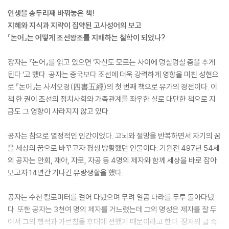
인생을 송두리째 바꿔놓은 책!
지혜와 지식과 지략이 집약된 고사성어의 보고
『논어』는 어떻게 조선왕조를 지배하는 철학이 되었나?
장자는 『논어』를 읽고 있으면 ‘자신도 모르는 사이에 덩실덩실 춤을 추게
된다.’고 했다. 공자는 중국보다 조선에 더욱 강력하게 영향을 미친 성현으
로 『논어』는 사서오경(四書五經)의 첫 번째 책으로 유가의 경전이다. 이
책 한 권이 조선의 정치사회와 가족관계를 좌우한 실로 대단한 책으로 지
금도 그 영향이 사라지지 않고 있다.
공자는 참으로 열정적인 인간이었다. 고뇌와 절망을 반복하면서 자기의 꿈
을 세상의 꿈으로 바꾸고자 평생 방황했던 인물이다. 기원전 497년 54세
의 공자는 안회, 재아, 자로, 자공 등 4명의 제자와 함께 세상을 바로 잡아
보고자 14년간 기나긴 유랑생활을 했다.
공자는 수천 킬로미터를 걸어 다녔으며 무려 일곱 나라를 두루 돌아다녔
다. 또한 공자는 3천여 명의 제자를 거느렸는데 그의 명성은 제자를 잘 두
어서 그의 행적과 가르침을 후대에 전했기 때문이라고 한다. 장자의 글 속