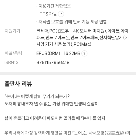
텅 빈 듯 아는 것이 없다
이용기간 제한없음
살찐 말을 타고 가벼운 갖옷을 입다
TTS 가능
자신의 목숨을 바쳐 인을 이룬다
저작권 보호를 위해 인쇄 기능 제공 안함
망한 나라를 다시 세우고 끊어진 집안의 대를 잇는다
지원기기
크레마,PC(윈도우 - 4K 모니터 미지원),아이폰,아이
책임은 무겁고 갈 길은 멀다
패드,안드로이드폰,안드로이드패드,전자책단말기(저
학문이 차츰 높고 깊은 경지에 이른다
사양 기기 사용 불가),PC(Mac)
밤낮을 가리지 않고 세월은 이처럼 흘러가는구나
파일/용량
EPUB(DRM) | 16.22MB
지나간 일은 어쩔 수 없지만 다가올 일은 잘할 수 있다
ISBN13
9791157956418
5. 아랫사람에게 묻기를 부끄러워하지 말라
출판사 리뷰
추구하는 길이 다르면 함께 일을 도모하지 말라
젊은 후배들은 두려워할 만하다
『논어』는 어떻게 삶의 무기가 되는가?
아랫사람에게 묻기를 부끄러워하지 말라
도저히 흉내조차 낼 수 없는 가장 위대한 인생의 길잡이
온당하게 죽지 못하다
귀신을 공경하되 멀리하여 현혹됨이 없다
삶이 흔들리고 어려움이 파도처럼 밀려올 때 『논어』를 읽자
일에는 민첩하면서도 말을 삼가다
용맹스럽고 도의를 지키다
우리나라에 가장 강력하게 영향을 미친 『논어』는 사서오경(四書五經)의
지나침은 모자람과 같다