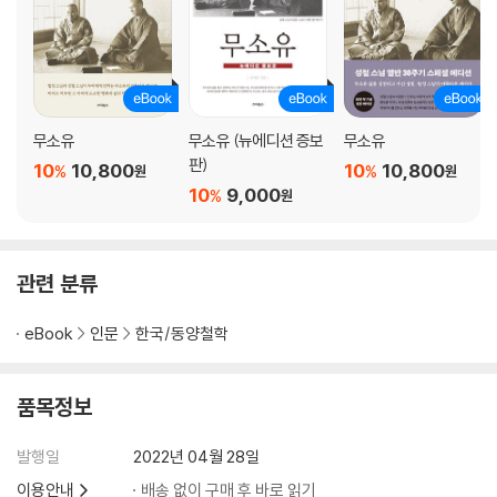
3. 아침에 도를 들으면 저녁에 죽어도 여한이 없다
아침에 도를 들으면 저녁에 죽어도 여한이 없다
이것을 할 수 있다면 무엇인들 하지 못하겠는가
세 번 생각한 뒤에 행동한다
때가 오기를 기다려 재능을 펼친다
무소유
무소유 (뉴에디션 증보
무소유
군자는 사사로이 파벌을 만들지 않는다
판)
10
10,800
10
10,800
%
%
원
원
자신이 나서고 싶을 때 먼저 남을 내세운다
10
9,000
%
원
북을 울리며 성토해도 좋다
옛것을 따르고 핵심을 찌른다
부모의 나라를 떠나지 않는다
관련 분류
나라에 도가 없으면 자신의 주장을 가슴속에 감춘다
허물을 줄이고자 애쓰지만 잘 안 된다
eBook
인문
한국/동양철학
4. 망한 나라를 다시 세우고 끊어진 집안의 대를 잇는다
품목정보
머리를 산발하고 옷섶을 왼쪽으로 여미다
학문적 수양이 찬란하다
발행일
2022년 04월 28일
한두 마디 말만 듣고 송사를 판결하다
이용안내
배송 없이 구매 후 바로 읽기