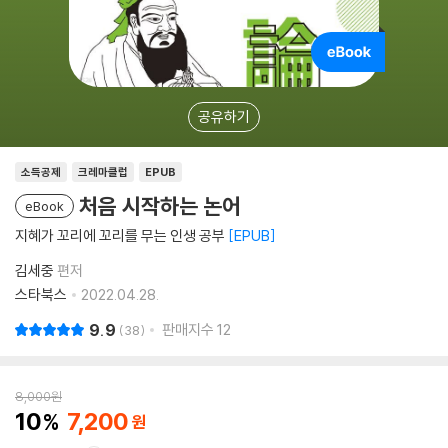
공유하기
소득공제
크레마클럽
EPUB
처음 시작하는 논어
eBook
지혜가 꼬리에 꼬리를 무는 인생 공부
EPUB
김세중
편저
스타북스
2022.04.28.
9.9
판매지수
12
38
8,000
원
10
7,200