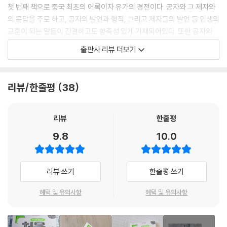
첫 번째 책으로 중국 최초의 어록이자 유가의 경전이다. 공자와 그 제자와
이로움을 보면 의를 생각한다
의 문답을 주로 하고, 공자의 발언과 행적, 그리고 제자들의 발언 등 인생의
상대편에 대한 적절한 대우를 한다
교훈이 되는 말들이 간결하고도 함축성 있게 기재되어있다. 또한 공자와
비록 옥중에 갇혀 있으나 그의 죄가 아니다
그 제자들의 대화를 기록한 책으로 한 사람의 저자가 일관적인 구성을 바
출판사 리뷰 더보기
탕으로 서술한 것이 아니라, 공자의 생애 전체에 걸친 언행을 모아 놓은 것
6. 얻지 못하여 염려하고 얻고 나면 잃을까 근심한다
이기 때문에 여타의 경전들과는 달리 격언이나 금언을 모아 놓은 성격을
띤다. ‘배우면서도 때때로 익힌다면 또한 기쁘지 아니한가? 벗이 먼 곳에서
얻지 못하여 염려하고 얻고 나면 잃을까 근심한다
리뷰/한줄평
38
부터 오고 있다면 또한 즐겁지 아니한가??남이 알아주지 않아도 화를 쌓
말 한마디에 나라가 흥하고 말 한마디에 나라를 잃는다
아두지 않는다면 또한 군자가 아니겠는가?’로 시작되는 『논어』의 ‘논’은 공
제후들과 아홉 차례에 걸쳐 동맹을 맺다
자가 제자 및 여러 사람들의 질문에 대답하고 토론한 것이고, 제자들에게
리뷰
한줄평
인을 추구하여 인을 얻었는데 또 무엇을 바라겠는가?
전해주는 가르침을 ‘어’라고 부른다. 차이콥스키는 작곡의 영감을 받았던
전차 천 대를 보유하고 있는 대국
9.8
10.0
순간을 이렇게 묘사했다.
늙은이들은 편안하게 해주고 젊은이들은 품어주다
“미래의 작곡은 갑자기 예기치 못한 순간에 발아한다.”
감히 나를 어찌하지 못한다
기린과 봉황을 보며 눈물짓다
리뷰 쓰기
한줄평 쓰기
이처럼 훌륭한 예술가라 해서 매순간마다 그 진면목을 발휘하는 것은 아니
당당하고 차분하게 말하다
다. 어쩌면 스쳐 지나가는 생각 속에서 멋진 작품이 나올 수도 있다. 그래서
가까이 있는 자에게는 기쁨을 주고 멀리 있는 자는 찾아오게 하라
혜택 및 유의사항
혜택 및 유의사항
가장 훌륭한 성취는 대개가 순간적인 영감을 통해서 만들어진다.
군자는 곤궁해도 견디지만 소인이 곤궁하면 못 하는 짓이 없다
고전이나 경전도 마찬가지이다. 수많은 책들 중에 모든 책들이 우리에게
지혜를 주는 것은 아니다. 음악에도 클라이맥스가 있듯이 경전에도 짧지만