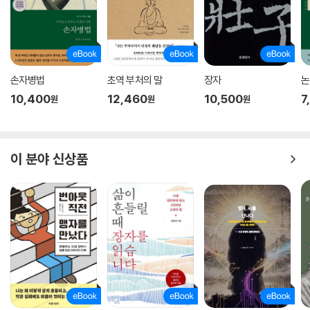
손자병법
초역 부처의 말
장자
논
10,400
12,460
10,500
7
원
원
원
이 분야 신상품