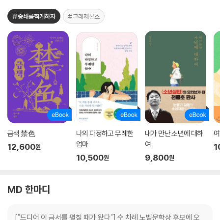
#중쇄를찍게하자
#그래제본소
금색 禁色
나의 다정하고 무례한
내가 만난 소년에 대하
여
엄마
여
12,600
1
원
10,500
9,800
원
원
MD 한마디
["드디어 이 금서를 펼칠 때가 왔다"] 수 차례 노벨문학상 후보에 오