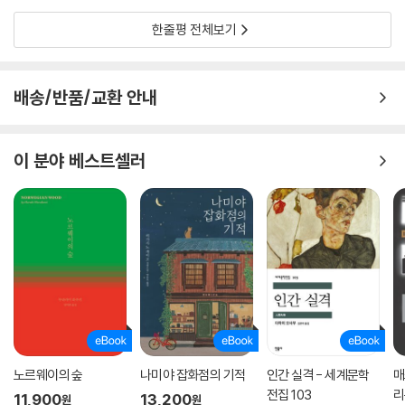
한줄평 전체보기
배송/반품/교환 안내
이 분야 베스트셀러
노르웨이의 숲
나미야 잡화점의 기적
인간 실격 - 세계문학
매
전집 103
리
11,900
13,200
원
원