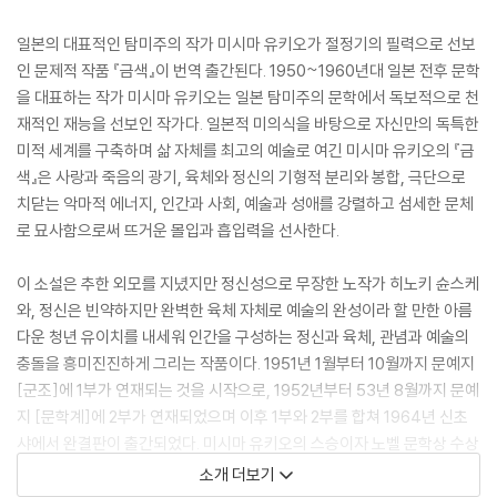
일본의 대표적인 탐미주의 작가 미시마 유키오가 절정기의 필력으로 선보
인 문제적 작품 『금색』이 번역 출간된다. 1950~1960년대 일본 전후 문학
을 대표하는 작가 미시마 유키오는 일본 탐미주의 문학에서 독보적으로 천
재적인 재능을 선보인 작가다. 일본적 미의식을 바탕으로 자신만의 독특한
미적 세계를 구축하며 삶 자체를 최고의 예술로 여긴 미시마 유키오의 『금
색』은 사랑과 죽음의 광기, 육체와 정신의 기형적 분리와 봉합, 극단으로
치닫는 악마적 에너지, 인간과 사회, 예술과 성애를 강렬하고 섬세한 문체
로 묘사함으로써 뜨거운 몰입과 흡입력을 선사한다.
이 소설은 추한 외모를 지녔지만 정신성으로 무장한 노작가 히노키 슌스케
와, 정신은 빈약하지만 완벽한 육체 자체로 예술의 완성이라 할 만한 아름
다운 청년 유이치를 내세워 인간을 구성하는 정신과 육체, 관념과 예술의
충돌을 흥미진진하게 그리는 작품이다. 1951년 1월부터 10월까지 문예지
[군조]에 1부가 연재되는 것을 시작으로, 1952년부터 53년 8월까지 문예
지 [문학계]에 2부가 연재되었으며 이후 1부와 2부를 합쳐 1964년 신초
샤에서 완결판이 출간되었다. 미시마 유키오의 스승이자 노벨 문학상 수상
자인 가와바타 야스나리조차 ‘놀라운 작품’이라며 혀를 내두르게 만들 정
소개 더보기
도로 완성도 높은 작품을 세상에 내놓았지만, 너무나도 파격적이고 적나라