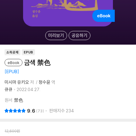
미리보기
공유하기
소득공제
EPUB
금색 禁色
eBook
EPUB
미시마 유키오
저
정수윤
역
큐큐
2022.04.27.
원서
禁色
9.6
판매지수
234
73
12,600
원