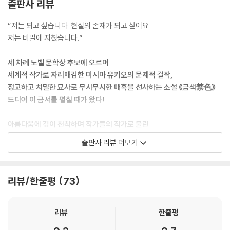
출판사 리뷰
대도시는 항상 어디선가 불이 나. 그리고 늘 어딘가에 죄악이 있지. 죄악을
“저는 되고 싶습니다. 현실의 존재가 되고 싶어요.
불로 태워 없애길 포기한 신이 죄악과 불을 동등하게 분배한 게 아닐까. 덕
저는 비밀에 지쳤습니다.”
분에 죄는 결코 불에 타지 않고, 무고함은 불에 탈지도 모른다는 개연성을
얻게 됐다.
세 차례 노벨 문학상 후보에 오르며
--- p.144
세계적 작가로 자리매김한 미시마 유키오의 문제적 걸작,
정교하고 치밀한 묘사로 무시무시한 매혹을 선사하는 소설 《금색禁色》
“진정한 아름다움은 인간을 침묵케 합니다.”
드디어 이 금서를 펼칠 때가 왔다!
--- p.148
아름다움에 깊이 천착하며 작가들의 작가로 불린
‘나의 육체마저 이미 내가 아닌 타인이다. 하물며 나의 정신이야.’
일본 최고의 탐미주의 작가 미시마 유키오,
출판사 리뷰 더보기
그는 유이치의 아름다운 옆얼굴을 훔쳐봤다.
관념과 예술, 금지된 색色의 경계를 화려한 문체로 그려내다
‘그러나 내 정신의 형태는 이토록 아름답구나.’
--- p.174
일본의 대표적인 탐미주의 작가 미시마 유키오가 절정기의 필력으로 선보
리뷰/한줄평
73
인 문제적 작품 《금색》이 한국에 처음으로 번역 출간된다. 1950~1960년
남의 불행은 얼마쯤 우리의 행복이다.
대 일본 전후 문학을 대표하는 작가 미시마 유키오는 일본 탐미주의 문학
--- p.190
에서 독보적으로 천재적인 재능을 선보인 작가다. 일본적 미의식을 바탕으
리뷰
한줄평
로 자신만의 독특한 미적 세계를 구축하며 삶 자체를 최고의 예술로 여긴