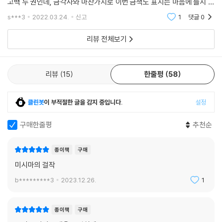
고백 두 권인데, 금각사와 마찬가지로 이번 금색도 표지는 마음에 들지 않
는다. '나의 작품은 결코 우행이 아니다'라는 슌스케의 말처럼 미시마의 작
s***3
2022.03.24.
신고
1
댓글
0
품은 어리석지
리뷰 전체보기
리뷰
15
한줄평
58
클린봇
이 부적절한 글을 감지 중입니다.
설정
구매한줄평
추천순
종이책
구매
미시마의 걸작
b*********3
2023.12.26.
1
종이책
구매