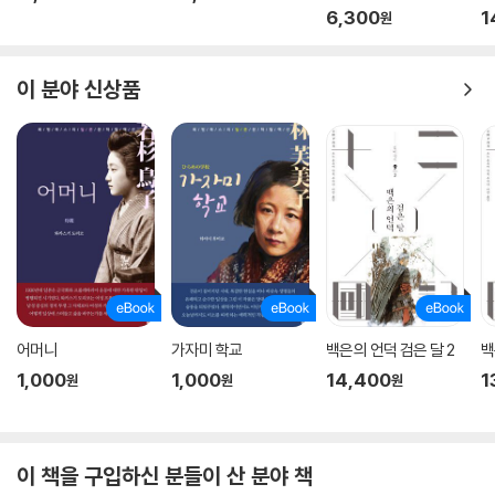
고
6,300
1
원
이 분야 신상품
어머니
가자미 학교
백은의 언덕 검은 달 2
백
1,000
1,000
14,400
1
원
원
원
이 책을 구입하신 분들이 산 분야 책