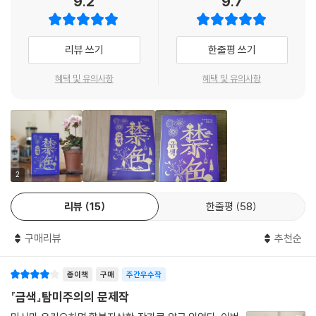
9.2
9.7
스타일은 예술의 타고난 숙명이다. 작품에 의한 내적 경험과 인생 경험은
미시마 유키오의 《금색》은 사랑과 죽음의 광기, 육체와 정신의 기형적 분
스타일의 유무에 따라 차원을 달리한다. 그러나 인생 경험 가운데 작품에
리와 봉합, 극단으로 치닫는 악마적 에너지, 인간과 사회, 예술과 성애를
의한 내적 경험에 가장 근접한 것이 딱 하나 있다. 그것은 죽음이 주는 감동
강렬하고 섬세한 문체로 묘사함으로써 뜨거운 몰입과 흡입력을 선사한다.
리뷰 쓰기
한줄평 쓰기
이다. 우리는 죽음을 경험할 수 없다. 그러나 그 감동은 종종 경험한다. 죽
미시마 유키오는 1949년 대학을 졸업한 뒤 대장성 금융국에서 근무하다
음의 상념, 가족의 죽음, 사랑하는 사람의 죽음에서 이것을 경험한다. 말하
일 년 만에 사표를 내고 전업 작가의 길로 들어선 뒤, 성 정체성 혼란을 겪
혜택 및 유의사항
혜택 및 유의사항
자면 죽음이란 생의 유일한 스타일이다. 예술작품의 감동이 우리에게 그처
는 소년을 다룬 자전적 소설 《가면의 고백》(1949)을 발표해 일본 주요 작
럼 강하게 생을 의식하게 만드는 것은, 그것이 죽음의 감동이기 때문은 아
가 반열에 올라서며 주목을 받았다. 일본 메이지 시대 이후 일본 고백문학
닐까.
의 전통을 이어받으면서도 자신만의 독특한 미의 세계를 구축한 미시마 유
--- pp.194-195
키오는 화려한 문장과 독자적으로 구축한 미의식을 바탕으로 《사랑의 갈
증》, 《푸른 시절》, 《금색》 등 뛰어난 작품을 잇달아 발표했으며, 서른한 살
유이치를 만난 후 슌스케가 꿈꿔온 작품은 완벽함이라는 고질병이 치유된
에 쓴 《금각사》로 작가로서 절정기를 맞이한다.
2
완벽, 삶이라는 질병이 치유된 죽음이라는 건강으로 충만한 것이었다. 그
《금색》은 1951년 1월부터 10월까지 문예지 〈군조〉에 1부가 연재되는 것을
것은 모든 것으로부터의 쾌유였다. 청춘으로부터, 노년으로부터, 예술로
리뷰
15
한줄평
58
시작으로, 1952년부터 53년 8월까지 문예지 〈문학계〉에 2부가 연재되었
부터, 생활로부터, 나이로부터, 처세의 지혜로부터, 혹은 광기로부터. 퇴폐
으며 이후 1부와 2부를 합쳐 1964년 신초샤에서 완결판이 출간된 작품이
로 인한 퇴폐의 극복, 창작의 죽음으로 인한 죽음의 극복, 완벽으로 인한 완
구매리뷰
추천순
다. 미시마 유키오의 스승이자 노벨 문학상 수상자인 가와바타 야스나리조
벽의 극복, 이 모든 것을 노작가는 유이치를 통해 이루길 바랐다.
차 ‘놀라운 작품’(〈가와바타 미시마 왕복서한집〉이라며 혀를 내두르게 만
……그때 갑자기 청춘의 기이한 병이 되살아나, 미완성이, 꼴사나운 좌절
종이책
구매
주간우수작
들 정도로 완성도 높은 작품을 세상에 내놓았지만, 너무나도 파격적이고
이, 한창 진행 중이던 슌스케의 작업을 덮쳤다. 이것은 무엇일까. 노작가는
적나라한 묘사와 지나친 통속성을 이유로 비평가들로부터 맹비난을 받기
『금색』탐미주의의 문제작
거기에 어떤 이름을 붙이길 주저했다. 뭐라 이름 짓는 행위에 대한 두려움
도 했다. 하지만 미시마 유키오는 《금색》으로 자신의 이름을 확실히 각인