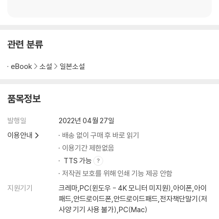
관련 분류
eBook
소설
일본소설
품목정보
발행일
2022년 04월 27일
이용안내
배송 없이 구매 후 바로 읽기
이용기간 제한없음
TTS 가능
저작권 보호를 위해 인쇄 기능 제공 안함
지원기기
크레마,PC(윈도우 - 4K 모니터 미지원),아이폰,아이
패드,안드로이드폰,안드로이드패드,전자책단말기(저
사양 기기 사용 불가),PC(Mac)