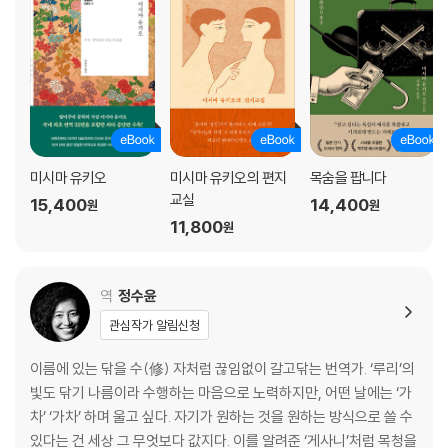
미시마 유키오
미시마 유키오의 편지
목숨을 팝니다
교실
15,400
14,400
원
원
11,800
원
역
정수윤
관심작가 알림신청
이름에 있는 닦을 수(修) 자처럼 끊임없이 갈고닦는 번역가. ‘루리’의
빛도 닦기 나름이라 수행하는 마음으로 노력하지만, 어떤 날에는 ‘가
차’ ‘가차’ 하며 울고 싶다. 자기가 원하는 것을 원하는 방식으로 쓸 수
있다는 건 세상 그 무엇보다 값지다. 이를 알려준 ‘게사니’처럼 목청을