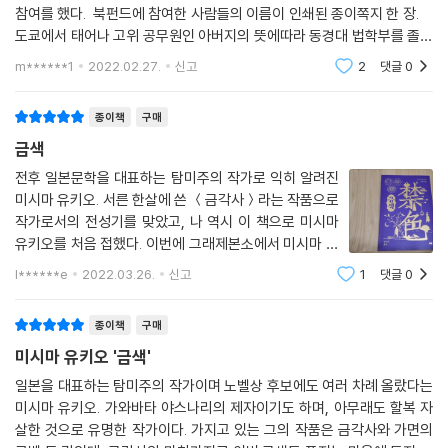
망했지만 추한 외모로 외면받아온 슌스케는, 조각처럼 아름다운 육체를 지
참여를 했다. 북펀드에 참여한 사람들의 이름이 인쇄된 종이쪽지 한 장.
사랑은 오직 절망에서만 싹을 틔우지.
녔지만 여자를 사랑하지 못하는 유이치를 통해 자신을 버린 여자들에 대한
도쿄에서 태어나 고위 공무원인 아버지의 뜻에따라 동경대 법학부를 졸업
--- p.579
뒤틀린 복수를 계획한다. 창조자가 빚는 대로 형상화되는 죽은 조각품처럼
회사생활을 1년간 한 후 전업작가가 되기로... 금색과 금각사로 이어지는
m******1
2022.02.27.
신고
2
댓글
0
유이치는 처음에는 슌스케의 기묘하고 뒤틀린 복수의 계획에 순순히 따르
불
현세에 있으면서 도무지 도달할 수 없는 것. 이렇게 말한다면 자네도 납득
지만 유이치가 스스로의 아름다움을 자각하며 자신의 욕망에 충실해지는
이 갈 거야. 아름다움이란 인간에게 있어 자연이라네. 인간적인 조건 아래
종이책
구매
순간부터, 아름다운 육체를 지닌 예술작품은 정신의 통제를 벗어나 자신의
놓인 자연이란 말일세. 인간 안에 있으면서 인간을 가장 깊숙이 규제하고
아름다움을 무기로 저항하기 시작한다. 뛰어난 정신성으로 무장한 노작가
금색
인간에 반항하는 것이 아름다움이야. 정신은 아름다움 덕분에 한시도 편히
슌스케와, 예술적인 육체를 지닌 청년 유이치의 흥미진진한 결합과 충돌은
전후 일본문학을 대표하는 탐미주의 작가로 익히 알려진
쉴 수가 없어…….
결국 예상치 못한 파국으로 치닫는다.
미시마 유키오. 서른 한살에 쓴 ＜금각사＞라는 작품으로
--- p.581
작가로서의 전성기를 맞았고, 나 역시 이 책으로 미시마
유키오를 처음 접했다. 이번에 그래제본소에서 미시마 유
키오 작가의 금색을 출간한다고 해서 북펀딩에 참여했다.
l******e
2022.03.26.
신고
1
댓글
0
강렬한 보라색 바탕에 금박을 입힌 듯한 표지는 책의 이미
지를 아주 잘 드러내는 듯 하다. 노년의
종이책
구매
미시마 유키오 '금색'
일본을 대표하는 탐미주의 작가이며 노벨상 후보에도 여러 차례 올랐다는
미시마 유키오. 가와바타 야스나리의 제자이기도 하며, 아무래도 할복 자
살한 것으로 유명한 작가이다. 가지고 있는 그의 작품은 금각사와 가면의