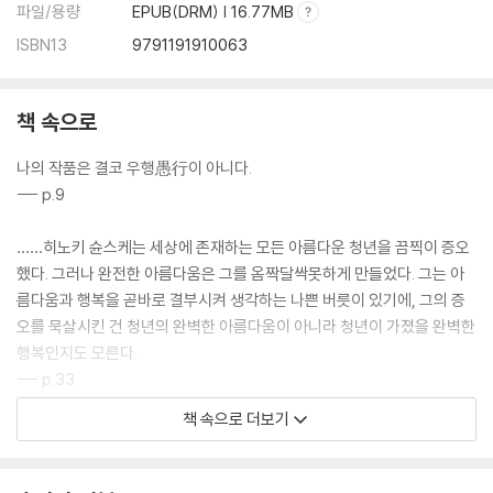
파일/용량
EPUB(DRM) | 16.77MB
ISBN13
9791191910063
책 속으로
나의 작품은 결코 우행愚行이 아니다.
--- p.9
……히노키 슌스케는 세상에 존재하는 모든 아름다운 청년을 끔찍이 증오
했다. 그러나 완전한 아름다움은 그를 옴짝달싹못하게 만들었다. 그는 아
름다움과 행복을 곧바로 결부시켜 생각하는 나쁜 버릇이 있기에, 그의 증
오를 묵살시킨 건 청년의 완벽한 아름다움이 아니라 청년이 가졌을 완벽한
행복인지도 모른다.
--- p.33
책 속으로 더보기
모든 문체는 형용사부터 낡는다는 말이 있다. 다시 말해 형용사는 육체다.
청춘이다. 유이치는 형용사 그 자체라고까지 슌스케는 생각했다.
--- p.45