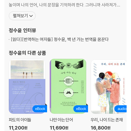
높이며 나의 언어, 나의 문장을 기억하려 한다. 그러니까 사라져가는
‘유카르’ 계승자가 되어 노래하고 싶어진다는 것. 새로운 소설을 쓸 준
펼쳐보기
비가 되었다는 것. 이제 행운의 주문을 외울 차례다. ‘루루’ ‘루루’. 장
편소설 《파도의 아이들》, 산문집 《날마다 고독한 날》, 하이쿠 안내서
정수윤
인터뷰
《한 줄 시
[읽다]
[번역하는 여자들] 정수윤, 백 년 가는 번역을 꿈꾼다
정수윤
의 다른 상품
파도의 아이들
나만 아는 단어
우리, 나이 드는 존재
11,200
11,690
16,800
원
원
원