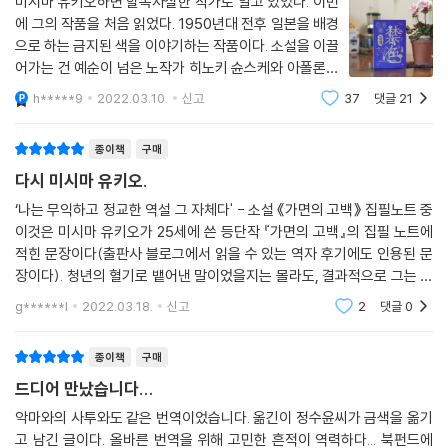
미시마 유키오하면 할복자살한 작가로 알고 있었다. 이번
이 그를 주저하게 했다. 사실 이것이야말로, 사랑의 특성이 아닐까?
시키는 데 큰 성공을 거둔다.
에 그의 작품을 처음 읽었다. 1950년대 전후 일본을 배경
--- pp.249-250
으로 하는 금지된 색을 이야기하는 작품이다. 소설을 이끌
“소설가의 최대 덕목은 얼마나 전력을 다했는가에 달렸다”
어가는 건 예순이 넘은 노작가 히노키 슌스케와 아폴론처
정욕이 채워지고 서로 단순한 동성이라는 개체로 돌아가는 고독한 상태,
-미시마 유키오
럼 놀랄 만큼 아름다운 청년 미나미 유이치다. 유이치가
h*****9
2022.03.10.
신고
37
댓글
21
그 상태를 만들어내기 위해 존재하는 정욕은 아닐까. 이 종족들은 남자이
자기를 좋아하는 야스코와 결혼을 할 수 없다고 말하자 슌
기 때문에 서로 사랑한다, 라고 생각하고 싶어 하지만 사실은 잔혹하게도
스케는 거액의 돈을 건네며 야스코와 결혼
강렬하고 뜨거운 문체로 인물들의 미묘한 심리를
종이책
구매
서로 사랑하기 때문에 비로소 남자라는 사실을 발견하는 것은 아닐까. 사
다채롭게 묘사한 미시마 유키오의 문제적 걸작
랑하기 이전 이 사람들의 의식에는 무언가 대단히 애매한 것이 있다. 이 욕
다시 미시마 유키오.
망에는 육욕이라기보다 형이상학적인 욕구에 가까운 것이 있다. 그것은 무
《금색》은 추한 외모를 지녔지만 정신성으로 무장한 노작가 히노키 슌스케
‘나는 무익하고 정교한 역설 그 자체다' - 소설 《가면의 고백》 집필노트 중
엇일까?
이것은 미시마 유키오가 25세에 쓴 등단작 『가면의 고백』의 집필 노트에
와, 정신은 빈약하지만 완벽한 육체 자체로 예술의 완성이라 할 만한 아름
--- p.424
적힌 문장이다(출판사 블로그에서 읽을 수 있는 역자 후기에도 인용된 문
다운 청년 유이치를 내세워 인간을 구성하는 정신과 육체, 관념과 예술의
장이다). 청년의 혈기로 뱉어낸 말이었을지는 몰라도, 결과적으로 그는 이
충돌을 흥미진진하게 그리는 작품이다. 추한 외모로 어머니로부터도 버림
자네의 내면은 바뀌었는지 몰라도, 자네의 외면은 처음 봤을 때와 조금도
당돌한 선언대로 생을 산 셈이고, 세상의 기억 속에도 그처럼 박제되었다.
받은 남자, 뛰어난 작가로 세상의 인정을 받았지만 사랑하는 여자들로부터
g******l
2022.03.18.
신고
2
댓글
0
이 '미시
달라지지 않았어. 자네의 외면은 아무런 영향도 받지 않았네. 현실은 자네
모조리 외면받은 노작가 히노키 슌스케는 자신이 연정을 품은 야스코를 만
얼굴에 파인 자국 하나 남기지 못했지. 자네에겐 하늘이 부여한 청춘의 재
나러 갔다가 그녀의 약혼자인 미나미 유이치를 만난다. 아름다운 청년 유
종이책
구매
능이 있다네. 현실 따위에 결코 정복당하지 않지…….
이치는 마치 고대 그리스 조각상처럼 눈부시게 아름다운 육체를 지녔다.
드디어 만났습니다...
--- p.577
태어나면서부터 예술작품처럼 아름다운 외모, 그것은 슌스케가 그토록 갈
악마와의 사투와도 같은 번역이었습니다. 옮긴이 정수윤씨가 금색을 옮기
망했지만 손에 쥘 수 없었던 청춘의 모습이었다. 평생 여자들의 애정을 갈
고 남긴 글이다. 올바른 번역을 위해 고민한 흔적이 역력하다... 북펀드에
사랑이란, 적어도 나의 사랑이란, 소크라테스의 사랑만큼도 희망이 없네.