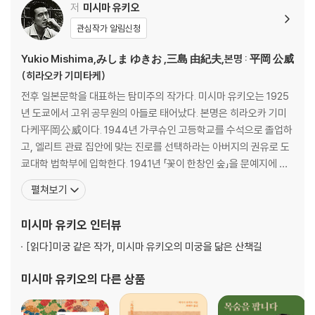
16장 여행의 전후 사정
저
미시마 유키오
17장 마음 가는 대로
관심작가 알림신청
18장 보고 말았다
19장 나의 파트너
Yukio Mishima,みしま ゆきお ,三島 由紀夫,본명 : 平岡 公威
20장 아내의 재앙은 남편의 재앙
(히라오카 기미타케)
21장 늙은 추타
전후 일본문학을 대표하는 탐미주의 작가다. 미시마 유키오는 1925
22장 유혹자
년 도쿄에서 고위 공무원의 아들로 태어났다. 본명은 히라오카 기미
23장 무르익는 나날
다케平岡公威이다. 1944년 가쿠슈인 고등학교를 수석으로 졸업하
24장 대화
고, 엘리트 관료 집안에 맞는 진로를 선택하라는 아버지의 권유로 도
25장 변화
쿄대학 법학부에 입학한다. 1941년 「꽃이 한창인 숲」을 문예지에 발
26장 취기에서 눈뜬 여름의 도래
표하면서 ‘미시마 유키오’라는 필명을 쓰기 시작했다. 1944년 가쿠
펼쳐보기
27장 간주곡
슈인 고등부를 수석으로 졸업한 뒤 도쿄 제국대학 법학부에 입학했
28장 청천벽력
다. 1947년 대학 졸업 후 대장성의 관료가 되었지만 이듬해 전업 작
미시마 유키오
인터뷰
29장 기회 창출의 신
가가 되기 위해 퇴직했다. 열세 살 때부터 필명을 만들
30장 씩씩한 사랑
[읽다]
미궁 같은 작가, 미시마 유키오의 미궁을 닮은 산책길
31장 정신적 및 금전적 문제
32장 히노키 슌스케가 쓰는 〈히노키 슌스케론〉
미시마 유키오
의 다른 상품
33장 대단원