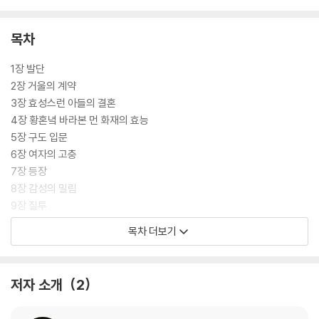
한 묘사와 지나친 통속성을 이유로 비평가들로부터 맹비난을 받기도 했다.
하지만 미시마 유키오는 『금색』으로 자신의 이름을 확실히 각인시키는 데
목차
큰 성공을 거둔다.
1장 발단
2장 거울의 계약
3장 효성스런 아들의 결혼
4장 황혼녘 바라본 먼 화재의 효능
5장 구도 입문
6장 여자의 고충
7장 등장
8장 감성의 밀림
9장 질투
10장 거짓의 우연과 진실의 우연
목차 더보기
11장 일상다반사
12장 Gay Party
13장 은밀한 관계
저자 소개
2
14장 독립독보
15장 어찌할 도리 없는 일요일