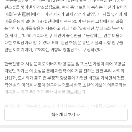
『관촌수필』이다. 이 책은 1972년부터 6년에 걸쳐 씌어진 여덟 편의 중·단
편소설을 묶어낸 연작소설집으로, 현재 충남 보령에 속하는 대천의 갈머리
마을[관촌冠村]에서 태어난 저자가 일제 강점기 말엽부터 시월 유신과 새
마을 운동이 일어난 1970년대에 이르는 30여 년 동안 고향에서의 일을
풍부한 토속어를 활용해 서술하고 있다. 1화 「일락서산」부터 5화 「공산토
월」까지는 ‘나’의 가족과 친구·지인이 중심인물로 등장하는, 관촌 마을에
대한 추억담이라 할 수 있다. 6화 「관산추정」은 유년 시절의 고향 친구를
만난 이야기이며, 7?8화는 귀향의 경험담으로 구성되었다.
한국전쟁 때 사상 문제로 아버지와 형 둘을 잃고 소년 가장이 되어 고향을
떠났던 작가는 이 소설을 통해 자전적 이야기를 전하는 한편 우리 사회의
산업화, 도시화가 몰고 온 부정적 양상들에 치열한 비판을 가하면서 전통
적인 삶의 미덕을 새로이 일구어냄으로써 한국 소설의 계보에 이문구라는
이름을 새기고 독자적인 문학 세계를 확보해냈다.
문지클래식 『관촌수필』은 소설가이자 문학 연구가, 숙대 특임교수인 최시
한 선생이 지금까지 나온 판본들을 모두 대조하고 면밀한 사실 확인을 거
책소개 더보기
쳐 집대성한 ‘정본(定本)’이다. 책 말미에 수록된 해설과 「관촌수필의 정본
및 어휘 풀이 작업」에서 1977년 초판 출간 이후 되풀이해 이야기되어온