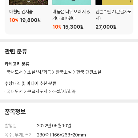
매월당 김시습
내 몸은 너무 오래 서 있
관촌수필 2 (큰글자도
거나 걸어왔다
서)
10
19,800
%
원
10
15,300
27,000
%
원
원
관련 분류
카테고리 분류
국내도서
소설/시/희곡
한국소설
한국 단편소설
수상내역 및 미디어 추천 분류
국내도서
큰글자도서
소설/시/희곡
품목정보
발행일
2022년 05월 10일
쪽수, 무게, 크기
280쪽 | 166*268*20mm