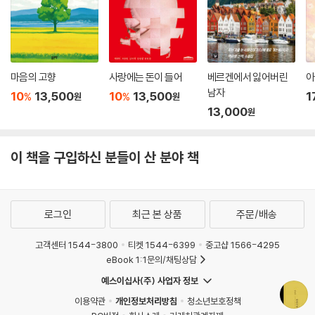
마음의 고향
사랑에는 돈이 들어
베르겐에서 잃어버린
아
남자
10
13,500
10
13,500
1
%
%
원
원
13,000
원
이 책을 구입하신 분들이 산 분야 책
로그인
최근 본 상품
주문/배송
고객센터 1544-3800
티켓 1544-6399
중고샵 1566-4295
eBook 1:1문의/채팅상담
예스이십사(주) 사업자 정보
이용약관
개인정보처리방침
청소년보호정책