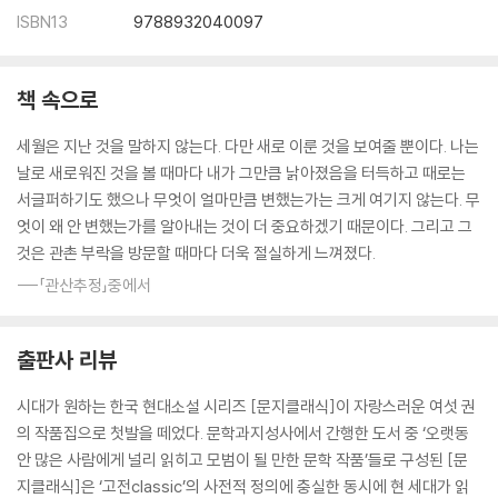
ISBN13
9788932040097
책 속으로
세월은 지난 것을 말하지 않는다. 다만 새로 이룬 것을 보여줄 뿐이다. 나는
날로 새로워진 것을 볼 때마다 내가 그만큼 낡아졌음을 터득하고 때로는
서글퍼하기도 했으나 무엇이 얼마만큼 변했는가는 크게 여기지 않는다. 무
엇이 왜 안 변했는가를 알아내는 것이 더 중요하겠기 때문이다. 그리고 그
것은 관촌 부락을 방문할 때마다 더욱 절실하게 느껴졌다.
---「관산추정」중에서
출판사 리뷰
시대가 원하는 한국 현대소설 시리즈 [문지클래식]이 자랑스러운 여섯 권
의 작품집으로 첫발을 떼었다. 문학과지성사에서 간행한 도서 중 ‘오랫동
안 많은 사람에게 널리 읽히고 모범이 될 만한 문학 작품’들로 구성된 [문
지클래식]은 ‘고전classic’의 사전적 정의에 충실한 동시에 현 세대가 읽