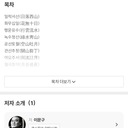
논점들을 정리하여 상세하게 기술하였다. 또한 여러 계층 어휘의 풍부한
목차
사용, 충청도 토속어를 살려 쓴 세밀한 생활 묘사처럼 ‘걸쭉한 입담’이 두드
러지는 작가 특유의 문체에 대한 이해를 돕고자 「어휘 풀이」를 책 뒤쪽에
일락서산(日落西山)
추가하였다.
화무십일(花無十日)
행운유수(行雲流水)
녹수청산(綠水靑山)
공산토월(空山吐月)
관산추정(關山芻丁)
여요주서(與謠註序)
월곡후야(月谷後夜)
작가의 말
목차 더보기
해설 / 민중의 초상으로 가득 찬 벽화_ 최시한
『관촌수필』의 정본 및 어휘 풀이 작업
저자 소개
1
『관촌수필』 어휘 풀이
저
이문구