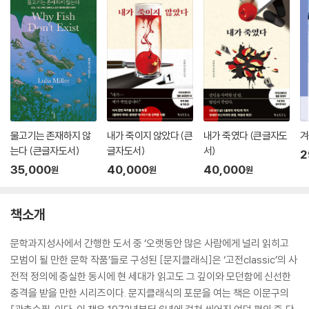
물고기는 존재하지 않
내가 죽이지 않았다 (큰
내가 죽였다 (큰글자도
겨
는다 (큰글자도서)
글자도서)
서)
2
35,000
40,000
40,000
원
원
원
책소개
문학과지성사에서 간행한 도서 중 ‘오랫동안 많은 사람에게 널리 읽히고
모범이 될 만한 문학 작품’들로 구성된 [문지클래식]은 ‘고전classic’의 사
전적 정의에 충실한 동시에 현 세대가 읽고도 그 깊이와 모던함에 신선한
충격을 받을 만한 시리즈이다. 문지클래식의 포문을 여는 책은 이문구의