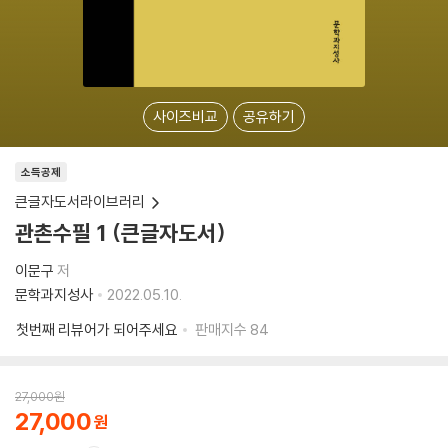
사이즈비교
공유하기
소득공제
큰글자도서라이브러리
관촌수필 1 (큰글자도서)
이문구
저
문학과지성사
2022.05.10.
첫번째 리뷰어가 되어주세요
판매지수
84
27,000
원
27,000