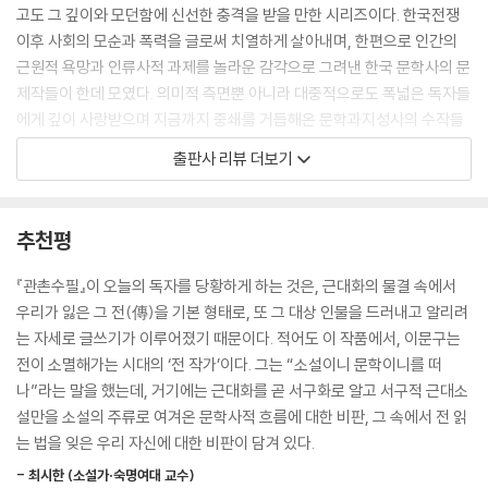
고도 그 깊이와 모던함에 신선한 충격을 받을 만한 시리즈이다. 한국전쟁
이후 사회의 모순과 폭력을 글로써 치열하게 살아내며, 한편으로 인간의
근원적 욕망과 인류사적 과제를 놀라운 감각으로 그려낸 한국 문학사의 문
제작들이 한데 모였다. 의미적 측면뿐 아니라 대중적으로도 폭넓은 독자들
에게 깊이 사랑받으며 지금까지 중쇄를 거듭해온 문학과지성사의 수작들
이다. 1차분 도서로 선정된 이 여섯 권의 소설은 엄격한 정본 작업과 개정
출판사 리뷰 더보기
을 거쳐 세련된 장정으로 새롭게 태어났다. 지난 20여 년간 간행되어온
[문학과지성 소설 명작선] 도서 중 일부를 포함, 그간 우리 문학 토양을 단
단하고 풍요롭게 다져온 작품들로 앞으로 더욱 충만해질 [문지클래식]은,
추천평
각 작품들의 현대적 가치를 새롭게 새기고 젊은 독자들과 시간의 벽을 넘
어 소통해낼 준비를 마쳤다. 우리 사회 가장 깊은 곳에 마르지 않는 언어의
『관촌수필』이 오늘의 독자를 당황하게 하는 것은, 근대화의 물결 속에서
샘을 마련할 [문지클래식]의 앞날을 기대해본다.
우리가 잃은 그 전(傳)을 기본 형태로, 또 그 대상 인물을 드러내고 알리려
는 자세로 글쓰기가 이루어졌기 때문이다. 적어도 이 작품에서, 이문구는
전이 소멸해가는 시대의 ‘전 작가’이다. 그는 “소설이니 문학이니를 떠
나”라는 말을 했는데, 거기에는 근대화를 곧 서구화로 알고 서구적 근대소
설만을 소설의 주류로 여겨온 문학사적 흐름에 대한 비판, 그 속에서 전 읽
는 법을 잊은 우리 자신에 대한 비판이 담겨 있다.
- 최시한 (소설가·숙명여대 교수)