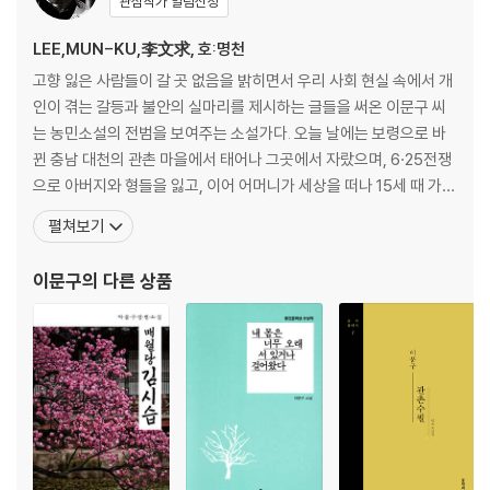
관심작가 알림신청
LEE,MUN-KU,李文求, 호:명천
고향 잃은 사람들이 갈 곳 없음을 밝히면서 우리 사회 현실 속에서 개
인이 겪는 갈등과 불안의 실마리를 제시하는 글들을 써온 이문구 씨
는 농민소설의 전범을 보여주는 소설가다. 오늘 날에는 보령으로 바
뀐 충남 대천의 관촌 마을에서 태어나 그곳에서 자랐으며, 6·25전쟁
으로 아버지와 형들을 잃고, 이어 어머니가 세상을 떠나 15세 때 가장
이 되었다. 1959년 중학교 졸업 후 상경해 막노동과 행상으로 생계를
펼쳐보기
유지하던 그는 1961년 서라벌예술대학 문예창작과에 입학해 김동
리, 서정주 등에게 수학했다. 등단작품『다갈라 불망비』(1963)와 『백
이문구
의 다른 상품
결』(1966)의 독특한 문장과 문체에