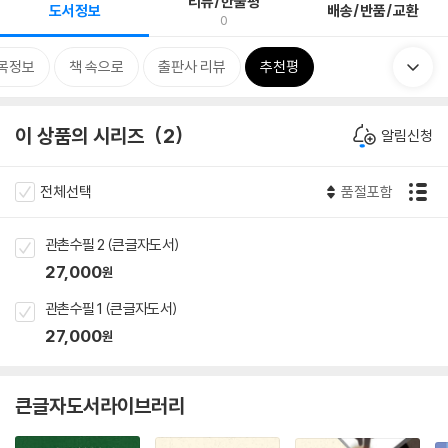
리뷰/한줄평
도서정보
배송/반품/교환
0
목정보
책 속으로
출판사 리뷰
추천평
이 상품의 시리즈
2
알림신청
전체선택
품절포함
관촌수필 2 (큰글자도서)
27,000
원
관촌수필 1 (큰글자도서)
27,000
원
큰글자도서라이브러리