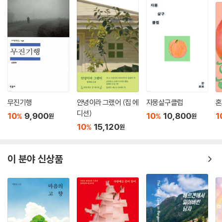
무진기행
안녕이라 그랬어 (집 에
자몽살구클럽
혼
디션)
10
9,900
10
10,800
1
%
%
원
원
10
15,120
%
원
이 분야 신상품