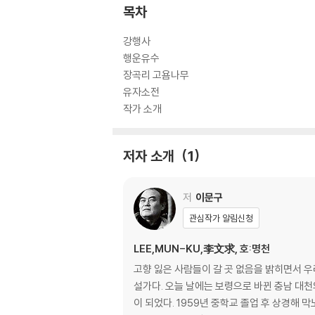
목차
강행사
행운유수
장곡리 고욤나무
유자소전
작가 소개
저자 소개
1
저
이문구
관심작가 알림신청
LEE,MUN-KU,李文求, 호:명천
고향 잃은 사람들이 갈 곳 없음을 밝히면서 
설가다. 오늘 날에는 보령으로 바뀐 충남 대천
이 되었다. 1959년 중학교 졸업 후 상경해 막노동과 행상으로 생계를 유지하던 그는 1961년 서라벌예술대학 문예창작과에 입학해 김동리, 서정주 등에게 수학했다. 등단