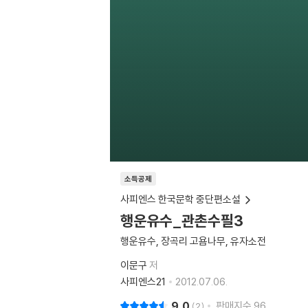
소득공제
사피엔스 한국문학 중단편소설
행운유수_관촌수필3
행운유수, 장곡리 고욤나무, 유자소전
이문구
저
사피엔스21
2012.07.06.
9.0
판매지수
96
2