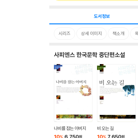
도서정보
시리즈
상세 이미지
책소개
사피엔스 한국문학 중단편소설
나비를 잡는 아버지
비 오는 길
10
6,750
10
7,650
%
%
원
원