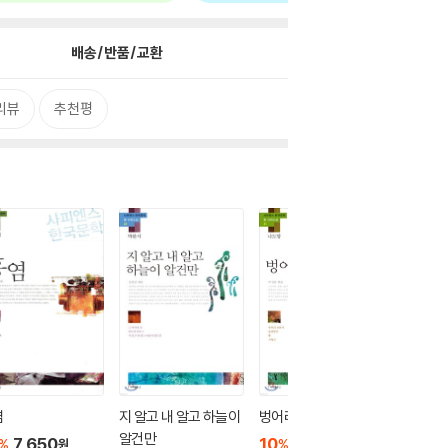
배송/반품/교환
리뷰
추천평
염
지 알고 내 알고 하늘이
벙어리 삼룡이
사피엔스
알건만
단편소설 
7,650
10
7,650
%
%
원
원