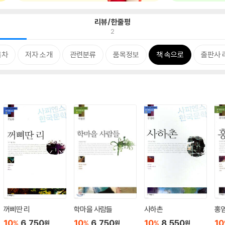
리뷰/한줄평
2
목차
저자 소개
관련분류
품목정보
책 속으로
출판사 
꺼삐딴 리
학마을 사람들
사하촌
홍
10
6,750
10
6,750
10
8,550
10
%
%
%
원
원
원