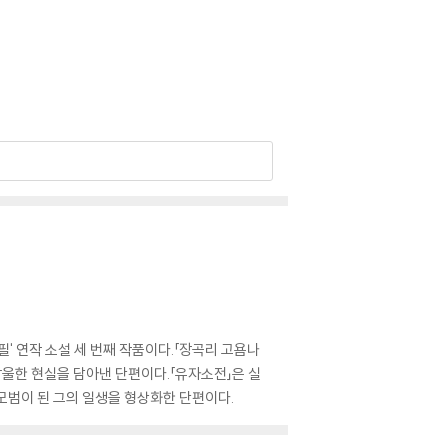
필' 연작 소설 세 번째 작품이다.「장곡리 고욤나
암울한 현실을 담아낸 단편이다.「유자소전」은 실
 모범이 된 그의 일생을 형상화한 단편이다.