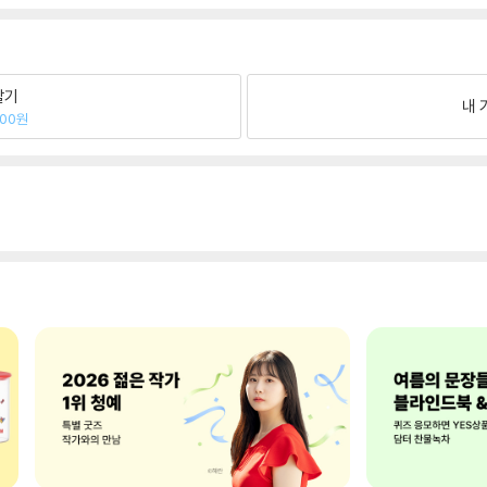
팔기
내 
600원