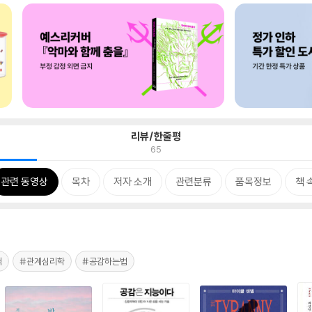
리뷰/한줄평
65
관련 동영상
목차
저자 소개
관련분류
품목정보
책 
책
#관계심리학
#공감하는법