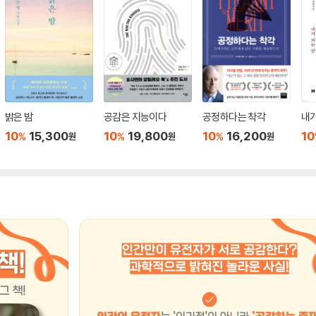
밝은 밤
공감은 지능이다
공정하다는 착각
내가
10
15,300
10
19,800
10
16,200
10
%
%
%
원
원
원