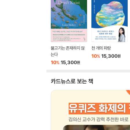
물고기는 존재하지 않
천 개의 파랑
는다
10
15,300
%
원
10
15,300
%
원
카드뉴스로 보는 책