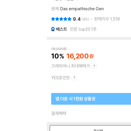
원제
Das empathische Gen
9.4
판매지수
1,518
65
베스트
인문 top20 1주
18,000
원
10
16,200
크레마머니 최대혜택가
YES포인트
앱 다운 시 1천원 상품권
결제혜택
종이책