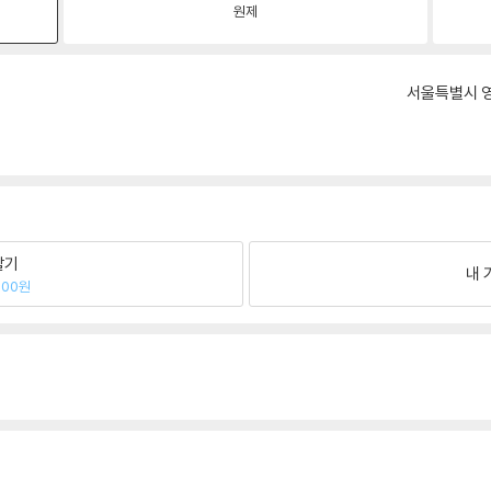
원제
서울특별시 영
팔기
내 
600원