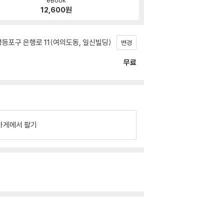
12,600
원
등포구 은행로 11(여의도동, 일신빌딩)
변경
무료
가게에서 팔기