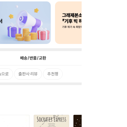
배송/반품/교환
속으로
출판사 리뷰
추천평