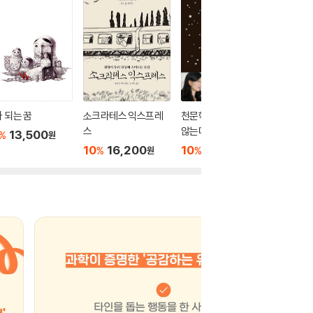
 되는 꿈
소크라테스 익스프레
천문학자는 별을 보지
가능주
스
않는다
13,500
10
1
%
%
원
10
16,200
10
13,500
%
%
원
원