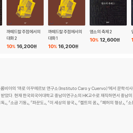
까떼드랄 주점에서의
까떼드랄 주점에서의
염소의 축제 2
대화 2
대화 1
10
12,600
%
원
10
16,200
10
16,200
%
%
원
원
‘까로 이꾸에르보 연구소(Instituto Caro y Cuervo)’에서 문학석사 학위
사 학위를 받았다. 현재 한국외국어대학교 중남미연구소의 HK교수로 재직하면서 중남
』, 『소금 기둥』, 『파꾼도』, 『이 세상의 왕국』, 『켈트의 꿈』, 『폐허의 형상』