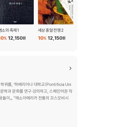
염소의 축제 1
세상 종말 전쟁 2
세상 종말 전쟁 1
10
12,150
10
12,150
10
12,150
%
%
%
원
원
원
를, ‘하베리아나 대학교(Pontificia Uni
미 문학과 문화를 연구·강의하고, 스페인어권 작
, 『소용돌이』, 『메소아메리카 전통의 꼬스모비시