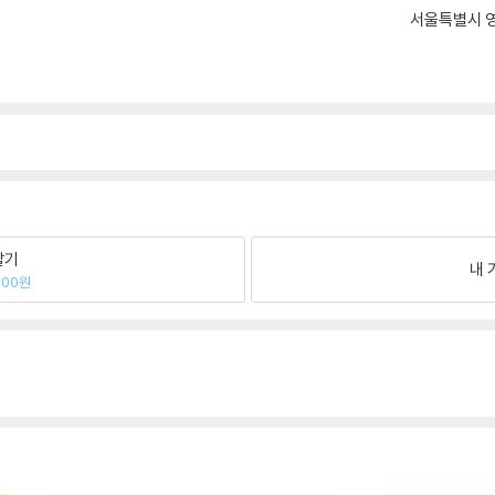
서울특별시 영
팔기
내 
500원