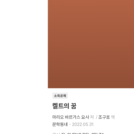
소득공제
켈트의 꿈
마리오 바르가스 요사
저
조구호
역
문학동네
2022.05.31.