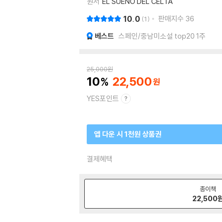
원서
EL SUENO DEL CELTA
10.0
판매지수
36
1
베스트
스페인/중남미소설 top20 1주
25,000
원
10
22,500
YES포인트
앱 다운 시 1천원 상품권
결제혜택
종이책
22,500