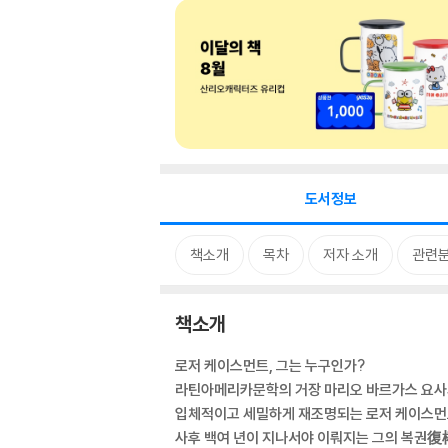
도서정보
책소개
목차
저자 소개
관련
책소개
로저 케이스먼트, 그는 누구인가?
라틴아메리카문학의 거장 마리오 바르가스 요사
입체적이고 세밀하게 재조명되는 로저 케이스먼
사후 백여 년이 지나서야 이뤄지는 그의 복권復