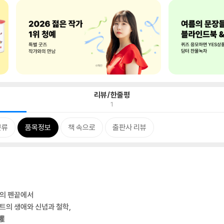
리뷰/한줄평
1
분류
품목정보
책 속으로
출판사 리뷰
의 펜끝에서
트의 생애와 신념과 철학,
權