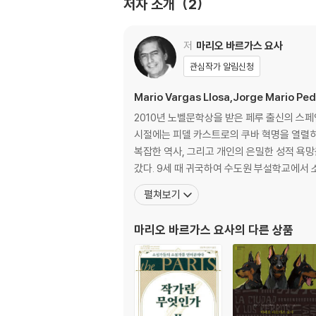
저자 소개
2
저
마리오 바르가스 요사
관심작가 알림신청
Mario Vargas Llosa,Jorge Mario Ped
2010년 노벨문학상을 받은 페루 출신의 스
시절에는 피델 카스트로의 쿠바 혁명을 열렬히
복잡한 역사, 그리고 개인의 은밀한 성적 욕망을 두루 다루는 작품들을 발표해왔다. 1936년
갔다. 9세 때 귀국하여 수도원 부설학교에서 
펼쳐보기
마리오 바르가스 요사
의 다른 상품