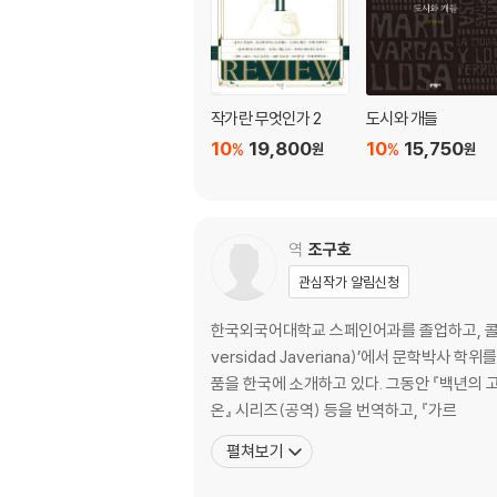
작가란 무엇인가 2
도시와 개들
10
19,800
10
15,750
%
%
원
원
역
조구호
관심작가 알림신청
한국외국어대학교 스페인어과를 졸업하고, 콜롬비아의 
versidad Javeriana)’에서 문학박
품을 한국에 소개하고 있다. 그동안 『백년의 고독
온』 시리즈(공역) 등을 번역하고, 『가르
펼쳐보기