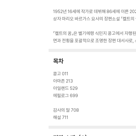
1952년 16세에 작가로 데뷔해 86세에 이른 
상자 마리오 바르가스 요사의 장편소설 『켈트의 꿈』(
『켈트의 꿈』은 벨기에령 식민지 콩고에서 자행된
면과 전횡을 포괄적으로 조명한 장편 대서사로, 
목차
콩고 011
아마존 213
아일랜드 529
에필로그 699
감사의 말 708
해설 711