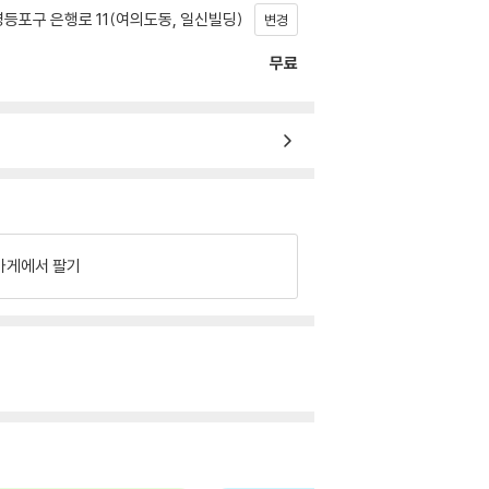
등포구 은행로 11(여의도동, 일신빌딩)
변경
무료
가게에서 팔기