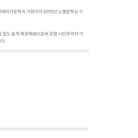
틴아메리카문학의 거장이자 2010년 노벨문학상 수
을 밀도 높게 복원해냄으로써 유럽 식민주의의 이
다.