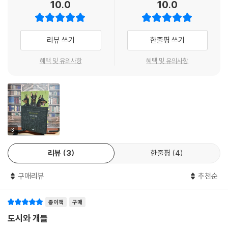
이어진 끝없는 고통의 시절과 폭력의 세계를 마주했다. 그리고 그는 호기
10.0
10.0
룹’을 만든다. 어느 날 이들은 시험지를 훔칠 계획을 세운다. 보초를 서던
심 많은 관중이었던 그 소년의 입장에서 독자들을 당시의 분위기로 끌어들
‘노예’ 리카르도는 산골 촌놈 카바가 건물로 몰래 숨어드는 모습을 목격한
인다.
다. 이 사건으로 생도 전원에게 외출금지 처벌이 내려지고, 오래 이어지는
리뷰 쓰기
한줄평 쓰기
외출금지를 견디지 못한 리카르도는 장교들에게 범인이 카바라고 고발한
- 디아리우 드 노티시아스
다. 얼마 후 군사훈련 도중에 총기 사고가 일어난다. 학교 당국은 학교의 명
혜택 및 유의사항
혜택 및 유의사항
예가 실추될까봐 조사도 없이 급히 사건을 묻으며 학생의 죽음은 안타까운
사고였다고 발표한다.
군사학교는 소년을 훌륭한 성인으로 키워내 사회에 진출시키기 위한 교육
기관이다. 그러나 학교에 갓 입학한 소년들이 가장 먼저 맞닥뜨리는 것은
상급생의 폭행과 그것을 묵인하는 장교들이다. 레온시오 프라도는 약육강
식의 법칙이 지배하는 곳이고, 그곳에서 소년들은 상부의 폭력에 복종하며
3
살아가는 법을 익혀야만 한다. 상급생은 하급생을 재미로 괴롭힌다. 장교
들은 처벌이라는 명목으로 학생들에게 폭언을 퍼붓고 발길질을 한다. 학교
리뷰
3
한줄평
4
안에서 폭력으로 만들어진 계급이 소년들의 새로운 세계가 되고, 그들은
자연스레 약자를 착취하며 살아간다. 처음에는 상급생의 폭력에 대항하기
구매리뷰
추천순
위해 만들어졌던 ‘왕초 그룹’ 역시 곧 새로운 억압자로 변한다. 힘이 있는
재규어는 모두에게 명령하는 자리에 서며, 재규어의 한마디에 리카르도는
종이책
구매
학년 전체의 ‘노예’가 된다.
도시와 개들
학생들이 폭력에 시달리는 내내 학교는 그들을 보호하지 않는다. 그뿐만