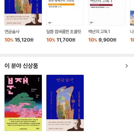
연금술사
달콤 쌉싸름한 초콜릿
백년의 고독 1
나
10
15,120
10
11,700
10
9,900
1
%
%
%
원
원
원
이 분야 신상품