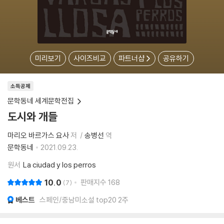
미리보기
사이즈비교
파트너샵
공유하기
소득공제
문학동네 세계문학전집
도시와 개들
마리오 바르가스 요사
저
송병선
역
문학동네
2021.09.23.
원서
La ciudad y los perros
10.0
판매지수
168
7
베스트
스페인/중남미소설 top20 2주