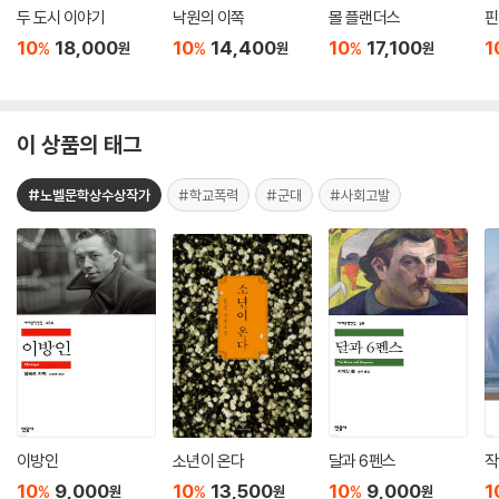
두 도시 이야기
낙원의 이쪽
몰 플랜더스
핀
10
18,000
10
14,400
10
17,100
1
%
%
%
원
원
원
이 상품의 태그
#노벨문학상수상작가
#학교폭력
#군대
#사회고발
이방인
소년이 온다
달과 6펜스
작
10
9,000
10
13,500
10
9,000
1
%
%
%
원
원
원