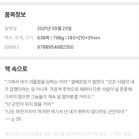
품목정보
발행일
2021년 09월 23일
쪽수, 무게, 크기
638쪽 | 798g | 140*210*31mm
ISBN13
9788954682350
책 속으로
“그래서 네가 괴롭힘을 당하는 거야.” 알베르토가 말한다. “모든 사람이 네
가 겁쟁이라는 걸 아니까. 가끔씩 주먹으로 때려야 다른 사람이 널 존중해.
그러지 않으면 그놈들이 계속 널 깔아뭉갤 거라고.”
“난 군인이 되지 않을 거야.”
“나도 마찬가지야. 하지만 여기서 넌 네가 원하지 않더라도 군인이야.”
--- p.36
재규어는 서서 무릎을 꿇은 생도를 경멸하듯이 쳐다보았고, 그 멍든 얼굴