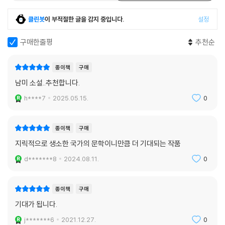
레온시오 프라도 군사학교가 위치한 리마이다. 리마는 페루 전체의 문제가
응축되어 있는 공간이다. 사회에서는 원주민이나 흑인의 혼혈은 백인에게
클린봇
이 부적절한 글을 감지 중입니다.
설정
멸시당하고, 특정 지역 출신 사람들은 불이익을 받으며, 생활수준이 비슷
한 사람들끼리 공동체를 이뤄서 계급이 낮은 공동체를 착취한다. 가정에서
구매한줄평
추천순
는 남자가 여자를 학대하며 다른 가족구성원에게 희생을 강요한다.
학교는 사회의 이념을 교육이라는 형태로 재생산하는 역할을 한다. 사회는
종이책
구매
학교에서 교육받은 사람들을 구성원으로 받아들여 계급질서를 다시 견고
남미 소설..추천합니다.
하게 다진다. 학교에 갇혀 있던 ‘개’들은 졸업 후 ‘도시’로 돌아온다. ‘도시’는
‘개’들이 사람으로 돌아갈 수 있는 곳이다. 그러나 가정과 사회공동체 역시
h****7
2025.05.15.
0
편견과 다양한 이해관계에서 생겨난 악습이 지배하고 있다. 학교에서 폭력
적인 체제에 길들여지고 짓눌린 소년들은 도시로 나와 다시 기성사회에 통
종이책
구매
합된다. 이는 레온시오 프라도 군사학교가 유달리 비틀린 곳이 아니며 리
지릭적으로 생소한 국가의 문학이니만큼 더 기대되는 작품
마, 그리고 페루의 다른 도시 역시 폭력으로 점철되지 않은 곳이 없다는 사
실을 보여준다.
d*******8
2024.08.11.
0
레온시오 프라도에서, 나는 내 조국이 아주 폭력적이고 고통으로 가득차
종이책
구매
있으며, 사회 · 문화 · 인종에 따라 생겨난 세력이 극단적으로 대립하면서
기대가 됩니다.
때로는 서로 잔인한 싸움을 벌이는 곳이라는 사실을 재발견했다. _마리오
바르가스 요사
j*******6
2021.12.27.
0