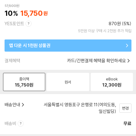
17,500
원
10
15,750
YES포인트
870원 (5%)
5만원 이상 구매 시 2천원 추가 적립
앱 다운 시 1천원 상품권
결제혜택
카드/간편결제 혜택을 확인하세요
종이책
eBook
원서
15,750
원
12,300
원
배송안내
서울특별시 영등포구 은행로 11(여의도동,
변경
일신빌딩)
배송비
무료