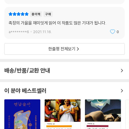
이 소설에서 비판하는 페루 사회의 병폐는 1960년대의 페루에 국한된 것
종이책
구매
이 아니다. 폐쇄적인 사회의 부패와 위선, 인종과 사회계층 간에 존재하는
족장의 가을을 재미잇게 읽어 이 작품도 많은 기대가 됩니다.
권력 차이, 힘을 선망하는 그릇된 남성주의와 만연한 폭력. 거의 육십 년이
흐른 오늘날, 지구 반대편에 있는 우리나라에서도 흔히 볼 수 있는 모습이
a********6
2021.11.16.
0
다. 레온시오 프라도의 비극은 지금도 우리 삶의 공간 어디에서나 일어나
는 일들이기에, 『도시와 개들』은 여전히 통렬한 사회고발소설로서 존재한
한줄평 전체보기
다.
배송/반품/교환 안내
이 분야 베스트셀러