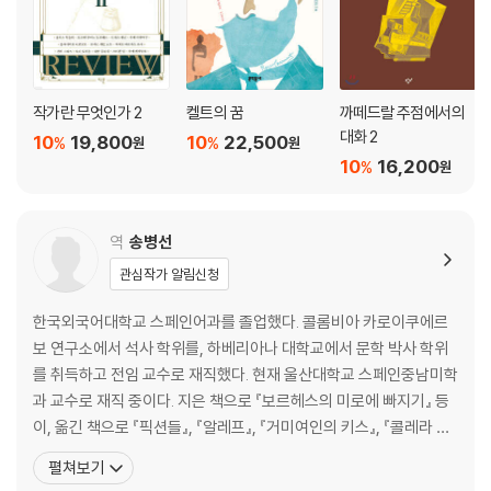
작가란 무엇인가 2
켈트의 꿈
까떼드랄 주점에서의
대화 2
10
19,800
10
22,500
%
%
원
원
10
16,200
%
원
역
송병선
관심작가 알림신청
한국외국어대학교 스페인어과를 졸업했다. 콜롬비아 카로이쿠에르
보 연구소에서 석사 학위를, 하베리아나 대학교에서 문학 박사 학위
를 취득하고 전임 교수로 재직했다. 현재 울산대학교 스페인중남미학
과 교수로 재직 중이다. 지은 책으로 『보르헤스의 미로에 빠지기』 등
이, 옮긴 책으로 『픽션들』, 『알레프』, 『거미여인의 키스』, 『콜레라 시
대의 사랑』, 『말하는 보르헤스』, 『썩은 잎』, 『내 슬픈 창녀들의 추억』,
펼쳐보기
『모렐의 발명』, 『천사의 게임』, 『꿈을 빌려드립니다』, 『판탈레온과 특