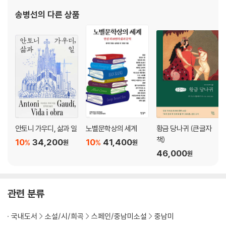
별 봉사대』, 『염소의 축제』, 『나는 여기에 연설하러 오지 않았다』, 『족
송병선
의 다른 상품
장의 가을』,『청부 살인자의
안토니 가우디, 삶과 일
노벨문학상의 세계
황금 당나귀 (큰글자
책)
10
34,200
10
41,400
%
%
원
원
46,000
원
관련 분류
국내도서
소설/시/희곡
스페인/중남미소설
중남미