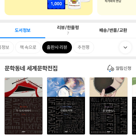
리뷰/한줄평
도서정보
배송/반품/교환
7
목정보
책 속으로
출판사 리뷰
추천평
문학동네 세계문학전집
알림신청