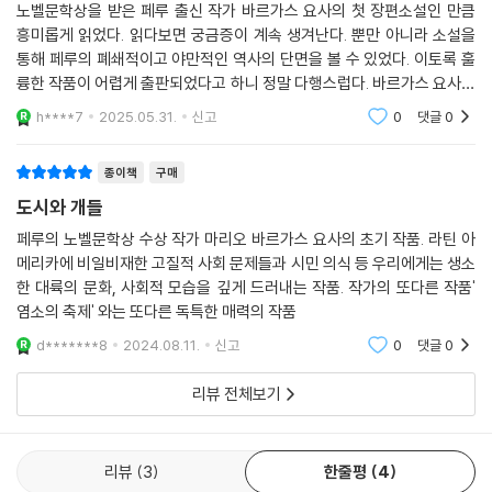
노벨문학상을 받은 페루 출신 작가 바르가스 요사의 첫 장편소설인 만큼
아니라 총기 사고가 일어나자, 학교 당국은 오히려 거대한 가해자가 된다.
흥미롭게 읽었다. 읽다보면 궁금증이 계속 생겨난다. 뿐만 아니라 소설을
학교의 명성과 자신의 출셋길을 위해 장교들은 사건을 조작한다. 총에 맞
통해 페루의 폐쇄적이고 야만적인 역사의 단면을 볼 수 있었다. 이토록 훌
은 학생의 부모가 자식과 만나지 못하게 막는가 하면, 학생들을 협박해 입
륭한 작품이 어렵게 출판되었다고 하니 정말 다행스럽다. 바르가스 요사의
막음하기까지 한다. 절차와 규범을 지키려던 유일한 장교는 결국 체제에서
작품을 시작으로 여러 라틴아메리카 문학들을 접해볼 계기가 되었다.
h****7
2025.05.31.
신고
0
댓글
0
밀려나고 만다.
종이책
구매
계급과 물리적 힘이 지배하는 ‘개들’의 ‘도시’, 그 통렬한 고발의 기록
도시와 개들
바르가스 요사가 이 소설에 처음 붙인 제목은 ‘영웅의 거처’였다. 이후 다시
페루의 노벨문학상 수상 작가 마리오 바르가스 요사의 초기 작품. 라틴 아
임시로 ‘사기꾼들’이라고 바꾸었지만 만족스러운 제목을 찾지는 못했다.
메리카에 비일비재한 고질적 사회 문제들과 시민 의식 등 우리에게는 생소
책을 출간하기 전 문학비평가 호세 미겔 오비에도와 제목을 상의하는 자리
한 대륙의 문화, 사회적 모습을 깊게 드러내는 작품. 작가의 또다른 작품'
에서, 오비에도는 학교가 있는 지역이 항상 안개에 덮여 있고 작품에 안개
염소의 축제' 와는 또다른 독특한 매력의 작품
가 자주 언급된다는 점을 들어 ‘도시와 안개’라는 제목을 제안했다. 그러나
d*******8
2024.08.11.
신고
0
댓글
0
반응이 탐탁지 않자 다시 ‘도시와 개들’이라는 제목을 추천했다. 바르가스
요사는 기뻐하며 그게 바로 자신이 찾던 제목이라 외쳤다고 한다.
리뷰 전체보기
‘개’는 레온시오 프라도 군사학교의 신입생을 가리키는 은어이다. 상급생
들은 신입생을 ‘개’라고 부르며 물건을 빼앗고 때리고 성적으로 학대한다.
교사인 장교들은 그 사실을 알면서도 묵인하고 때로는 동참한다. ‘도시’는
리뷰
3
한줄평
4