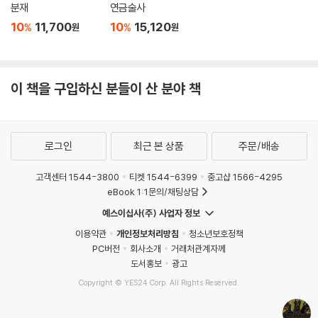
분재
연금술사
10
11,700
10
15,120
%
%
원
원
이 책을 구입하신 분들이 산 분야 책
로그인
최근 본 상품
주문/배송
고객센터 1544-3800
티켓 1544-6399
중고샵 1566-4295
eBook 1:1문의/채팅상담
예스이십사(주) 사업자 정보
이용약관
개인정보처리방침
청소년보호정책
PC버전
회사소개
거래처관계자께
도서홍보
광고
Copyright © YES24 Corp. All Rights Reserved.
MATOM7