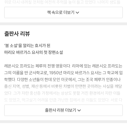
위로 다시 내려칠 것처럼 여전히 주먹을 높이 들고 있었다. 나머지 생도들
은 입을 다물고 있었다. “널 보면 토할 것 같아.” 재규어가 말했다. “배알도
책 속으로 더보기
없는 놈. 넌 노예야.”
--- p.92
출판사 리뷰
“군사학교 생활은 조금 힘들거든요.” 알베르토가 말했다. “그런 삶에 익숙
해지는 건 쉽지 않아요. 처음에는 아무도 만족스러워하지 않죠.”
‘붐 소설’을 알리는 효시가 된
“하지만 그것이 그애를 바람직하게 만들었어.” 남자는 열의에 차서 말했
마리오 바르가스 요사의 첫 장편소설
다. “그애를 변화시켰고, 그애를 다른 사람으로 만들었다고. 그건 그 누구
도 부정할 수 없어, 그 누구도. 넌 그애가 어땠는지 모를 거야. 이곳 군사학
레온시오 프라도는 페루의 전쟁 영웅이다. 리마에 있는 레온시오 프라도는
교가 용기와 배짱을 갖게 만들어줬어. 더욱 남자답고, 더욱 개성 있는 사람,
그의 이름을 딴 군사학교로, 1950년 마리오 바르가스 요사는 그 학교에 입
그게 바로 내가 원했던 거야. 게다가 그애는 이 학교를 그만두고 싶었다면
학했다. 다양한 소년들이 한데 모인 이곳에서, 그는 조국 페루가 인종이나
내게 말했을 거야. 나는 그애한테 이 학교에 입학하라고 권했고, 그애는 그
출신 지역, 성별, 재산 등에서 비롯된 차별이 만연한 곳이라는 사실을 깨달
걸 받아들였어. 내 잘못이 아니야. 나는 모든 걸 아이의 미래를 생각하면서
았다. 그가 자란 중산층 가정에서는 상상도 못할 거친 환경에서 자란 이들
했을 뿐이라고.”
도 있었고, 먹고살기 어려울 만큼 가난한 집에서 온 이들도 있었다. 서로 다
--- p.312
른 생활환경에서 생겨난 편견을 가진 채 폐쇄적인 공간에 갇힌 소년들은
출판사 리뷰 더보기
계급과 힘의 차이를 들어 폭력을 합리화했고, 혼란과 분노를 약자에게 분
“5학년 대대 생도들은 몹시 충격을 받은 상태입니다.”
출했다. 학교에서 보낸 이 년은 그에게 거대한 트라우마로 남았다.
“뭐라고?” 대령은 이렇게 물으면서 놀란 표정으로 감보아를 바라보았다.