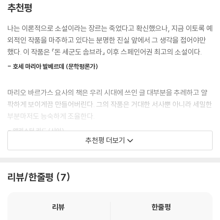
바르가스 요사의 첫 장편소설 『도시와 개들』은 이 레온시오 프라도 군사학
추천평
“왜지?”
교를 배경으로 한다. 학교라는 공동체로 대변되는 페루의 사회 문제를 비
“생도들은 아주 젊습니다, 대령님.” 감보아가 말했다. “고학년이라고 해봤
판한 『도시와 개들』은 여러 출판사에서 출간을 거절당했다. 그러다 문학연
나는 이론적으로 소설이라는 장르는 죽었다고 확신했으나, 지금 이토록 예
자 고작 열여섯 살입니다. 단지 몇 명만 열일곱 살입니다. 죽은 생도와 거의
구자 클로드 쿠퐁이 이 소설을 우연히 읽게 됐고, 그는 바르셀로나 세익스
외적인 작품을 마주하고 있다는 분명한 진실 앞에서 그 생각을 접어야만
삼 년을 함께 생활했습니다. 그러니 그들이 충격을 받는 것은 당연합니다.”
바랄 출판사의 카를로스 바랄에게 출간을 의뢰했다. 당시 정권의 검열을
했다. 이 작품은 『돈 세군도 솜브라』 이후 스페인어권 최고의 소설이다.
“어째서지?” 대령이 다시 물었다.
피할 방법을 찾아낼 유일한 사람이라고 생각했기 때문이다. 바랄은 바르가
--- p.367
- 호세 마리아 발베르데 (문학평론가)
스 요사에게 출간되지 않은 혁신적인 소설에 수여하는 비블리오테카 브레
베 상에 응모하게 했고, 기대한 대로 이 소설은 상을 수상했다. 이후 출판사
이제 아침은 그의 앞에 화사하고 안전한 현실로 펼쳐져 있었다. 그리고 그
마리오 바르가스 요사의 책은 우리 시대에 쓰인 글 대부분을 추레하고 얄
는 정권의 검열관들과 협상을 진행했다. 군 기관에 대한 비판으로 보일 여
의 불행한 기억은 황금빛 햇살을 받으면 순식간에 녹아버릴 눈과 같았다.
팍하게 보이게끔 만들어버린다. 그의 작품은 거대한 서사뿐 아니라 세밀한
러 표현을 수정한 끝에, 『도시와 개들』은 탈고한 지 이 년이 지난 1963년
하지만 이건 거짓말이었다. 군사학교에 대한 기억은 아직도 피하려야 피할
부분마저도 능숙하게 조율한다.
에야 출간될 수 있었다. 그리고 그해 스페인 비평상을 수상했다. 이 소설은
수 없는 어둡고 불쾌한 느낌을 불러일으켰고, 그 느낌이 엄습하면 그의 가
전 세계에 바르가스 요사의 이름을 알렸으며, “‘붐 소설’이란 굉음을 터뜨
- 앨리스터 리드 (시인)
슴은 인간의 피부와 접촉한 미모사처럼 움츠러들었다.
추천평 더보기
리는 데 처음으로 공헌한” 작품이라 평가받고 있다.
--- p.576
『도시와 개들』은 놀라우리만큼 이미 완성되어 있는 작품, 더없이 가혹하면
차별과 폭력으로 얼룩진 야만의 사회
서도 솔직한 소설이다.
리뷰/한줄평
7
- 버나드 버곤지 (시인)
『도시와 개들』은 레온시오 프라도 군사학교에 입학한 소년들의 이야기다.
‘재규어’는 신입생들이 강제로 거쳐야 하는 선배들의 신고식을 유일하게
리뷰
한줄평
어린 시절 바르가스 요사는 군사정권이 토해낸 끔찍한 사회, 수십 년 동안
피한 학생이다. 그는 ‘왕뱀’ ‘곱슬머리’ ‘산골 촌놈’ 세 사람과 함께 ‘왕초 그