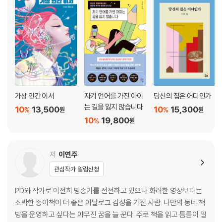
프롤로그
동네 책방 사용 안내서
* 19개 책방이 표시된 커버 형 서울 지도 수록
『퇴근 후, 책방 여행』
가상 인간 이서
자기 언어를 가진 아이
당신의 집은 어디인가
Chapter 01, 자리잡은 서점, 확고한 취향
는 길을 잃지 않습니다
10
13,500
10
15,300
%
%
원
원
10
19,800
%
원
강릉 | 고래책방
강화 | 책방시점
광주 | 지음책방
저
이연주
경주 | 어서어서
관심작가 알림신청
대구 | 더폴락
서울 | 서촌 그 책방
PD와 작가로 여전히 방송가를 전전하고 있으나 화려한 영상보다는
제주 | 여행가게
소박한 종이책이 더 좋은 아날로그 감성을 가진 사람. 나만의 동네 책
제주 | 제주살롱
방을 운영하고 싶다는 야무진 꿈을 늘 꾼다. 주로 책을 읽고 틈틈이 일
춘천 | 실레책방