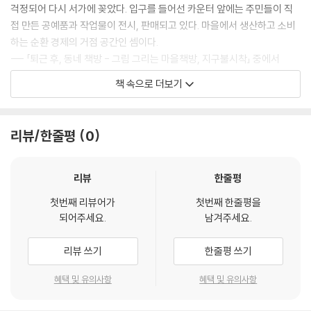
걱정되어 다시 서가에 꽂았다. 입구를 들어선 카운터 앞에는 주민들이 직
접 만든 공예품과 작업물이 전시, 판매되고 있다. 마을에서 생산하고 소비
하는 순환 경제의 거점 공간인 셈이다.
--- 「퇴근 후, 동네 책방 - 그림 그리는 마을책방, 지구불시착」 중에서
책 속으로 더보기
책방을 하는 동안 책방일지를 묶어 계속 ‘적게 벌고 행복 할 수 있을까’라는
인생의 화두를 던질 거라는 운영자. ‘불안정한 삶이지만 잘 살아가고 있다
고 세상에 소식’을 계속 전해주길 바란다. 부디 세 번째도 다정한 헬로인디
리뷰/한줄평
0
북스의 이야기이기를. 언제나 연남동 골목 안에서 헬로인디북스가 안녕 인
사해 주기를.
--- 「퇴근 후, 동네 책방 - 독립출판물의 동아리방, 헬로인디북스」 중에서
리뷰
한줄평
첫번째 리뷰어가
첫번째 한줄평을
책방은 분명 책방 운영자 개인의 공간이자 누군가의 공간이며, 책, 취향,
되어주세요.
남겨주세요.
분위기를 사고파는 영리 공간이다. 아직은 홍대 앞에서 월세와 관리비 내
기에 바쁘지만 다른 벌이로 책방 운영에 더하지 않는다. 퇴사하고 차린 책
리뷰 쓰기
한줄평 쓰기
방, 잘하고 싶었고 보란 듯이 보여주고 싶어 조급했던 것도 사실이다. 하지
만 이제 책방 연희는 조급해하지 않는다. 책방 연희는 천천히 자신의 속도
혜택 및 유의사항
혜택 및 유의사항
로 나아간다. 나의 걸음이 누군가의 걸음이 되어 동네 책방의 걸음으로 나
아가길 꿈꿔본다. 여행자로서, 독자로서, 책방 운영자로서 분명 내가 꿈꾸