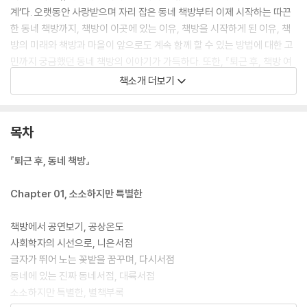
계’다. 오랫동안 사랑받으며 자리 잡은 동네 책방부터 이제 시작하는 따끈
한 동네 책방까지, 책방이 이곳에 있는 이유, 책방을 시작하게 된 이유, 책
방의 미래와 책방과 마을이 앞으로도 계속 함께 할 수 있는 방법에 대한 고
민까지 궁금했던 동네 책방의 이야기가 가득하다. 또한, 『퇴근 후, 책방 여
행』에서는 책방만큼 궁금했던 책방지기의 인생 책, 인생 영화 등을 통하여,
책소개 더보기
책방을 꾸려가는 책방지기의 진솔한 생각과 감성을 엿볼 수 있는 것도 흥
미롭다. 책방 운영자의 입장에서 한 번 더 생각해 볼 수 있는 『퇴근 후, 동네
책방』에서는 동네 책방의 이야기에서 끝나지 않고 인디 문화의 가치와 앞
목차
으로 동네 책방의 역할과 기능까지 깊은 고민과 생각의 흔적들을 전하며
동네 책방의 역할에 대해 다시 한번 생각해 보게 한다.
『퇴근 후, 동네 책방』
『퇴근 후, 동네 책방 여행 세트』에는 도서 2종과 함께 귀여운 고양이 그림
Chapter 01, 소소하지만 특별한
이 있는 리유저블 컵이 함께한다. 환경 이슈가 많은 요즘, 텀블러처럼 반영
구적으로 오랫동안 사용할 수 있는 리유저블컵에 동일한 소재로 휴대하기
책방에서 공연보기, 공상온도
편리한 스트로우를 함께 세트로 구성하여 실용성을 높였다. 非투게더 분
사회학자의 시선으로, 니은서점
위기가 만연한 1인 가구의 시대, 너무 친밀하지 않으면서도 나와 같은 생
글자가 뛰어 노는 꽃밭을 꿈꾸며, 다시서점
각, 같은 취향을 나눌 수 있는 느슨한 매력의 Be투게더의 공간. 누군가의
동네에 있는 진짜 동네서점, 대륙서점
책방이 아닌 함께 글을 쓰고 작은 출판물을 만들며 때때로 그림과 공예를
소소하지만 특별한, 별책부록