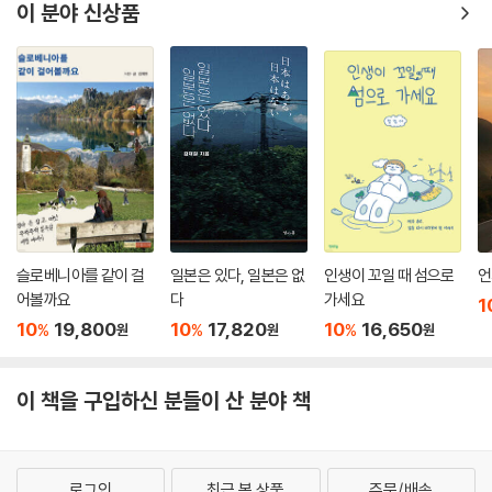
이 분야 신상품
슬로베니아를 같이 걸
일본은 있다, 일본은 없
인생이 꼬일 때 섬으로
언
어볼까요
다
가세요
1
10
19,800
10
17,820
10
16,650
%
%
%
원
원
원
이 책을 구입하신 분들이 산 분야 책
로그인
최근 본 상품
주문/배송