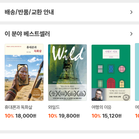
는 낭만이 존재하는 곳은, 여기, 바로 이곳, 책방이다.
배송/반품/교환 안내
--- 「퇴근 후, 동네 책방 - 도시에서 나로 살기 위한, 책방 연희」 중에서
하지만 남에게 추천하는 것이 생각처럼 쉬운 일만은 아니기에 이곳만의 명
이 분야 베스트셀러
확한 기준을 갖고 있다. 첫 번째는 무조건 한글 저자의 책, 그리고 두 번째
는 재미가 있어야 할 것, 마지막 세 번째는 현재를 살아가는 이 시점에 어울
릴만한 주제를 갖고 있어야 한다는 것이다.
--- 「퇴근 후, 책방 여행 - 서촌 그 책방」 중에서
계절이 바뀔 때마다 그리워지는 여행의 감성. 마음은 간질간질한데 꼭 멀
리 해외에 나가야만 여행인가. 오히려 그런 강박에서 벗어나 혼자 천천히
생각을 정리할 수 있는 ‘안단테 여행’은 어떨까. 이국적인 정취가 가득한 이
곳에 앉아 오롯이 내 생각을 편지에 담아보자. 손때 묻은 당신의 여행 이야
기가 당신의 삶을 오래도록 응원할 것이다.
휴대폰과 독화살
와일드
여행의 이유
여
--- 「퇴근 후, 책방 여행 - 」 중에서
10
18,000
10
19,800
10
15,120
1
%
%
%
원
원
원