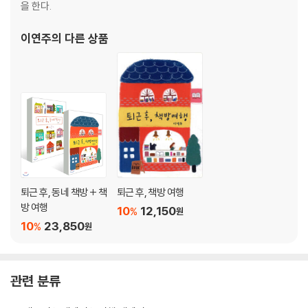
을 한다.
이연주
의 다른 상품
Chapter 02, 서점의 변신, 새로운 모습의 서점
세종 | 단비책방
순창 | 책방 밭
안동 | 가일서가
안양 | 밑줄서점
용인 | 우주소년
용인 | 마을회관
이천 | 오월의 푸른하늘
퇴근 후, 동네 책방 + 책
퇴근 후, 책방 여행
인천 | Cosmo40 모두의 서재
방 여행
10
12,150
화성 | 문화살롱 다락
%
원
10
23,850
%
원
관련 분류