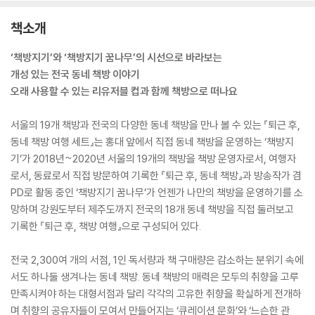
책소개
‘책방지기’와 ‘책방지기 꿈나무’의 시선으로 바라보는
개성 있는 전국 동네 책방 이야기
오래 사용할 수 있는 리유저블 컵과 함께 책방으로 떠나요
서울의 19개 책방과 전국의 다양한 동네 책방을 만나 볼 수 있는 『퇴근 후,
동네 책방 여행 세트』는 홍대 앞에서 직접 동네 책방을 운영하는 ‘책방지
기’가 2018년~2020년 서울의 19개의 책방을 책방 운영자로서, 여행자
로서, 동료로서 직접 방문하여 기록한 『퇴근 후, 동네 책방』과 방송작가 겸
PD로 활동 중인 ‘책방지기 꿈나무’가 언젠가 나만의 책방을 운영하기를 소
망하며 강원도부터 제주도까지 전국의 18개 동네 책방을 직접 둘러보고
기록한 『퇴근 후, 책방 여행』으로 구성되어 있다.
전국 2,300여 개의 서점, 1인 독서량과 책 구매량은 감소하는 분위기 속에
서도 하나둘 생겨나는 동네 책방. 동네 책방의 매력은 모두의 취향을 고루
만족시켜야 하는 대형서점과 달리 각각의 고유한 취향을 확실하게 전개하
며 취향의 공유자들이 모여서 만들어지는 ‘큐레이션 문화’와 ‘느슨한 관