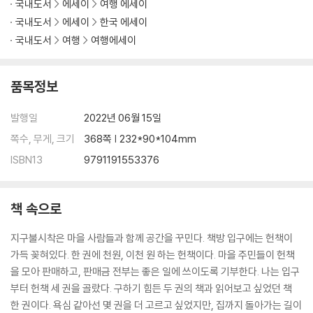
국내도서
에세이
여행 에세이
국내도서
에세이
한국 에세이
국내도서
여행
여행에세이
품목정보
발행일
2022년 06월 15일
쪽수, 무게, 크기
368쪽 | 232*90*104mm
ISBN13
9791191553376
책 속으로
지구불시착은 마을 사람들과 함께 공간을 꾸민다. 책방 입구에는 헌책이
가득 꽂혀있다. 한 권에 천원, 이천 원 하는 헌책이다. 마을 주민들이 헌책
을 모아 판매하고, 판매금 전부는 좋은 일에 쓰이도록 기부한다. 나는 입구
부터 헌책 세 권을 골랐다. 구하기 힘든 두 권의 책과 읽어보고 싶었던 책
한 권이다. 욕심 같아선 몇 권을 더 고르고 싶었지만, 집까지 돌아가는 길이