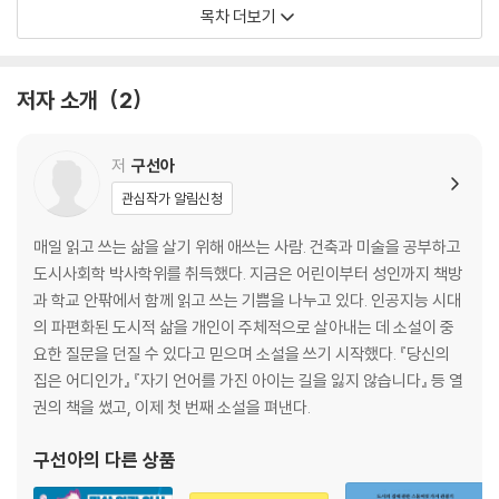
하거나 혹은 커피 한 잔, 술 한 잔이 자연스럽게 어우러지는 우리의 동네 책
전시하는 책방, 보안책방
목차 더보기
방의 세계로 초대한다.
아름다운 서점, 부쿠
한 달에 한 도시를 여행하는 여행책방, 사이에
여행 작가의 감성으로, 새벽감성1집
저자 소개
2
서울이란 도시의 모든 책, 서울책방
스페인이 그립다면, 스페인책방
저
구선아
관심작가 알림신청
Chapter 02, 그림 그리고, 글도 쓰고
매일 읽고 쓰는 삶을 살기 위해 애쓰는 사람. 건축과 미술을 공부하고
세상에 없는 서점을 꿈꾸며, 아크앤북
도시사회학 박사학위를 취득했다. 지금은 어린이부터 성인까지 책방
출판하는 책방, 이후북스
과 학교 안팎에서 함께 읽고 쓰는 기쁨을 나누고 있다. 인공지능 시대
트렌디 한 그곳, 인덱스
의 파편화된 도시적 삶을 개인이 주체적으로 살아내는 데 소설이 중
그림 그리는 마을책방, 지구불시착
요한 질문을 던질 수 있다고 믿으며 소설을 쓰기 시작했다. 『당신의
서울과 뉴욕을 잇는, 커넥티트 북숍
집은 어디인가』 『자기 언어를 가진 아이는 길을 잃지 않습니다』 등 열
독립출판물의 동아리방, 헬로인디북스
권의 책을 썼고, 이제 첫 번째 소설을 펴낸다.
맥주 마시며 책 읽는, gaga77page
도시에서 나로 살기 위한, 책방 연희
구선아
의 다른 상품