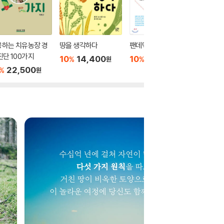
공하는 치유농장 경
땅을 생각하다
팬데믹의 현재적 기원
식량, 무
진단 100가지
까?
10
14,400
10
21,600
%
%
원
원
22,500
10
1
%
%
원