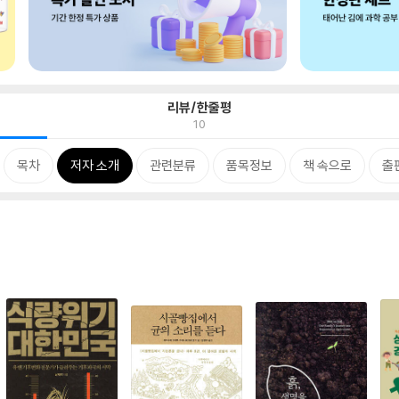
리뷰/한줄평
10
목차
저자 소개
관련분류
품목정보
책 속으로
출