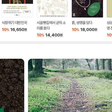
식량위기 대한민국
시골빵집에서 균의 소
흙, 생명을 담다
성
리를 듣다
영 
10
16,650
10
18,000
%
%
원
원
10
14,400
10
%
원