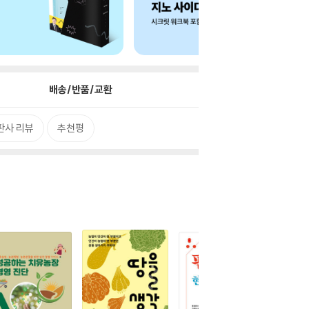
배송/반품/교환
판사 리뷰
추천평