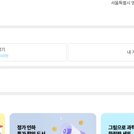
서울특별시 영
팔기
내 
000원