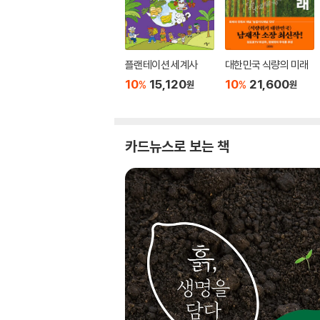
플랜테이션 세계사
대한민국 식량의 미래
10
15,120
10
21,600
%
%
원
원
카드뉴스로 보는 책