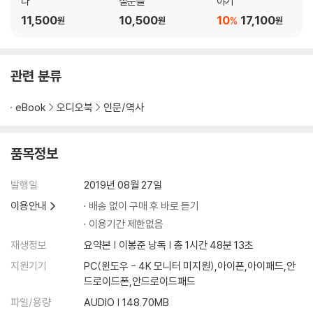
다
질문들
야기
11,500
10,500
10
17,100
%
원
원
원
관련 분류
eBook
오디오북
인문/역사
품목정보
발행일
2019년 08월 27일
이용안내
배송 없이 구매 후 바로 듣기
이용기간 제한없음
재생정보
요약본 | 이봉준 낭독 | 총 1시간 48분 13초
지원기기
PC(윈도우 - 4K 모니터 미지원),아이폰,아이패드,안
드로이드폰,안드로이드패드
파일/용량
AUDIO | 148.70MB