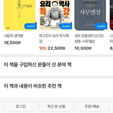
사람의 생각법
최고민수 요리 역사 특
성우 김종성의 오디오
그
강
성경-사무엘상
타
18,500
원
다
10
22,500
10,000
6
%
원
원
이 책을 구입하신 분들이 산 분야 책
이 책과 내용이 비슷한 추천 책
로그인
최근 본 상품
주문/배송