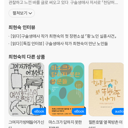
관찰하고 느낀 바를 글로 써오고 있다. 구술생애사 저서로 『천당허고
지옥이 그만큼 칭하가 날라나?』 『막다른 골목이다 싶으면 다시 가느
펼쳐보기
다란 길이 나왔어』 『할배의 탄생』 『할매의 탄생』 『억척의 기원』, 산문
『삶을 똑바로 마주하고』 『작별 일기』, 소설 『황 노인 실종사건』 등을
최현숙
인터뷰
펴냈고, 공저로 『이번 생은 망원시
[읽다]
구술생애사 작가 최현숙의 첫 장편소설 『황 노인 실종사건』
[읽다]
[특집 인터뷰] 구술생애사 작가 최현숙이 만난 노인들
최현숙
의 다른 상품
그여자가방에들어가신
마스크가 답하지 못한
힐튼호텔 옆 쪽방촌 이