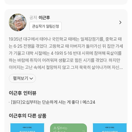
공저
이근후
관심작가 알림신청
1935년 대구에서 태어나 국민학교 때에는 일제강점기를, 중학교 때
는 6·25 전쟁을 겪었다. 고등학교 때 아버지가 돌아가신 뒤 집안 가세
가 기울고 대학 시절에는 4·19와 5·16 반대 시위에 참여해 옥살이를
하는 바람에 취직이 어려워져 생활고로 힘든 시기를 겪었다. 하지만
이어지는 고난 속에서 절망하지 않고 그저 묵묵히 살아나가며 자신의
힘으로 일생을 일궈나갔다. 그는 90세까지의 인생 중 50년을 정신과
펼쳐보기
전문의이자 이화여자대학교 의과대학 정신과 교수로 살며 환자들을
돌보고 학생들을 가르쳤다. 학생운동을 하며 투옥됐던 경험을 통해
이근후
인터뷰
우리나라 최초로 폐쇄적인 정신 병동을 개방 병
[읽다]
오십부터는 단순하게 사는 게 좋다 | 예스24
이근후
의 다른 상품