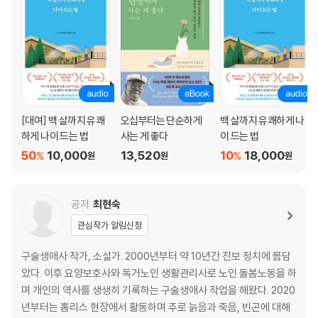
[대여] 백 살까지 유쾌
오십부터는 단순하게
백 살까지 유쾌하게 나
하게 나이 드는 법
사는 게 좋다
이 드는 법
50
10,000
13,520
10
18,000
%
%
원
원
원
공저
최현숙
관심작가 알림신청
구술생애사 작가, 소설가. 2000년부터 약 10년간 진보 정치에 몸담
았다. 이후 요양보호사와 독거노인 생활관리사로 노인 돌봄노동을 하
며 개인의 역사를 생생히 기록하는 구술생애사 작업을 해왔다. 2020
년부터는 홈리스 현장에서 활동하며 주로 늙음과 죽음, 빈곤에 대해