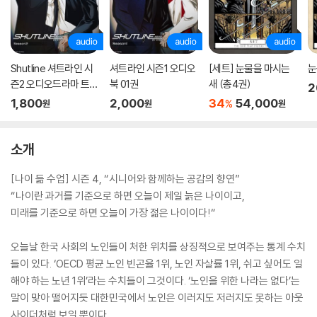
Shutline 셔트라인 시
셔트라인 시즌1 오디오
[세트] 눈물을 마시는
눈
즌2 오디오드라마 트랙
북 01권
새 (총4권)
2
01
1,800
2,000
34
54,000
%
원
원
원
소개
[나이 듦 수업] 시즌 4, “시니어와 함께하는 공감의 향연”
“나이란 과거를 기준으로 하면 오늘이 제일 늙은 나이이고,
미래를 기준으로 하면 오늘이 가장 젊은 나이이다!“
오늘날 한국 사회의 노인들이 처한 위치를 상징적으로 보여주는 통계 수치
들이 있다. ‘OECD 평균 노인 빈곤율 1위, 노인 자살률 1위, 쉬고 싶어도 일
해야 하는 노년 1위’라는 수치들이 그것이다. ‘노인을 위한 나라는 없다’는
말이 맞아 떨어지듯 대한민국에서 노인은 이러지도 저러지도 못하는 아웃
사이더처럼 보일 뿐이다.