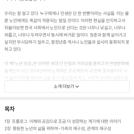
우리는 잘 알고 있다. 누구에게나 인생은 단 한 번뿐이라는 사실을. 이는 물
론 노인에게도 똑같이 적용되는 말일 것이다. 이러한 현실을 인지하고서
뒤돌아보면 한국 사회에서 노인으로 산다는 것은 너무나 낯설고, 너무나
외롭고, 너무나 두려우면서 동시에 버거운 일이다. 청춘과 함께 살아가고
싶지만 무시당하기 일쑤고, 중장년층 역시나 노인들과 쉽사리 융화되지 못
하고 있다.
이 책『노년 공감』은 이러한 세대 간 단절과 거리감을 좁히고자 안양문화예
술재단이 지난 2014년부터 노력해온 프로젝트의 네 번째 결과물이다. 나
이 듦의 의미를 헤아려 삶을 좀 더 풍요롭게 하고, 사회적 문제와 갈등으로
비화되고 있는 노년의 문제를 풀어나가기 위해 시작한 ‘세대문화 인문대중
소개 더보기
강좌’의 결실 중 하나인 것이다. 이미 《나이 듦 수업》 《선배 수업》 《당신의
이야기는 무엇입니까》라는 단행본을 통해 노인 문제를 정면으로 다루어왔
다는 점에서 또 다른 시각으로 접근한 이번 도서의 발간은 그 의미와 가치
목차
가 크다고 할 수 있다.
1장. 프롤로그. 이해와 공감으로 조금 더 성장하는 계기에 대한 이야기
2장. 평등한 노년의 삶을 위하여-가족의 재구성, 관계의 재구성