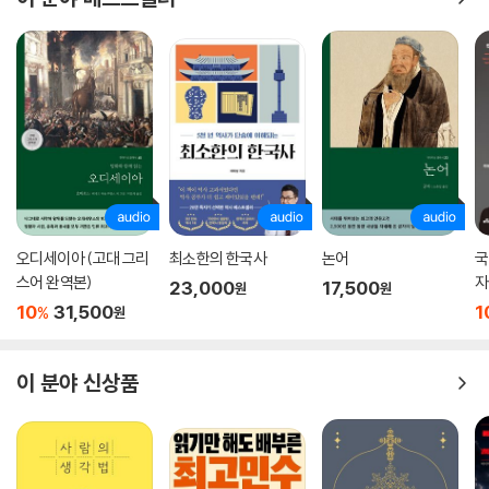
오디세이아 (고대 그리
최소한의 한국사
논어
국
스어 완역본)
자
23,000
17,500
원
원
10
31,500
1
%
원
이 분야 신상품