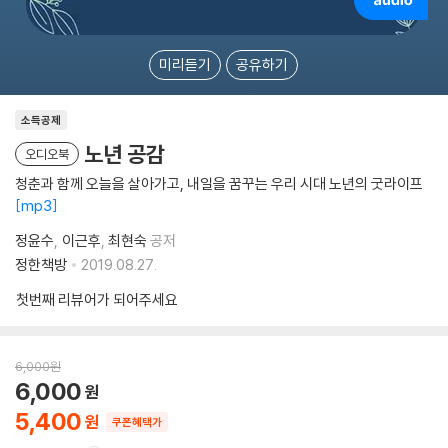
미리듣기
공유하기
소득공제
노년 공감
오디오북
청춘과 함께 오늘을 살아가고, 내일을 꿈꾸는 우리 시대 노년의 굿라이프
mp3
정윤수
이근후
최현숙
공저
정한책방
2019.08.27.
첫번째 리뷰어가 되어주세요
6,000
원
6,000
5,400
쿠폰혜택가