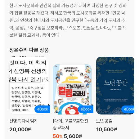
현대 도시문화와 인간적 삶의 가능성에 대하여 다양한 연구 및 강의
와 집필 활동을 해왔다. 저서로 한국의 도시문화를 취재한 『인공 낙
원』과 인천의 현대사와 도시공간을 연구한 『노동의 기억 도시의 추
억, 공장』, 『축구장을 보호하라』, 『스포츠, 인권을 만나다』, 『꼬불꼬
불한 컬링 교과서』 등이 있다.
정윤수
의 다른 상품
신영복 다시 읽기
[대여] 꼬불꼬불한 컬
노년 공감
링 교과서
20,000
10,500
원
원
50
5,600
%
원