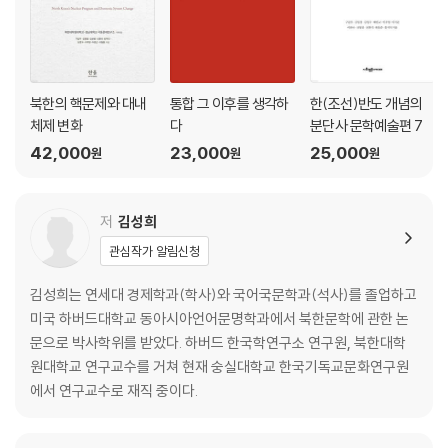
북한의 핵문제와 대내
통합 그 이후를 생각하
한(조선)반도 개념의
체제 변화
다
분단사 문학예술편 7
42,000
23,000
25,000
원
원
원
저
김성희
관심작가 알림신청
김성희는 연세대 경제학과(학사)와 국어국문학과(석사)를 졸업하고
미국 하버드대학교 동아시아언어문명학과에서 북한문학에 관한 논
문으로 박사학위를 받았다. 하버드 한국학연구소 연구원, 북한대학
원대학교 연구교수를 거쳐 현재 숭실대학교 한국기독교문화연구원
에서 연구교수로 재직 중이다.