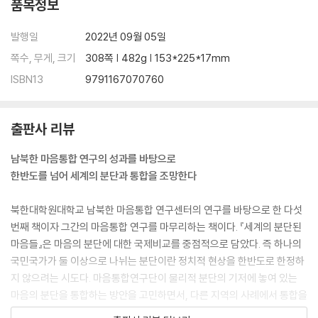
품목정보
발행일
2022년 09월 05일
쪽수, 무게, 크기
308쪽 | 482g | 153*225*17mm
ISBN13
9791167070760
출판사 리뷰
남북한 마음통합 연구의 성과를 바탕으로
한반도를 넘어 세계의 분단과 통합을 조망한다
북한대학원대학교 남북한 마음통합 연구센터의 연구를 바탕으로 한 다섯
번째 책이자 그간의 마음통합 연구를 마무리하는 책이다. 『세계의 분단된
마음들』은 마음의 분단에 대한 국제비교를 중점적으로 담았다. 즉 하나의
국민국가가 둘 이상으로 나뉘는 분단이란 정치적 현상을 한반도로 한정하
지 않으려는 시도다. 마음통합연구단이 물리적 분단의 기저에 놓여 있는
마음의 분단을 통합하는 방안을 고민하면서, 다른 지역의 사례에서 통합을
가능하게 하는 실마리를 찾으려 하는 작업의 결과가 이 책이다