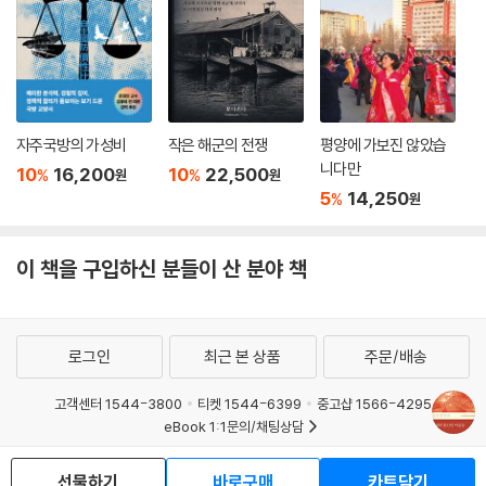
것이라고 생각하는 이른바 기능주의적 접근 또는 햇볕정책이 실제로 작동
하지 않을 수 있음을 보여주는 실증들이다.
통일 이후 동독 출신 주민들의 동독에 대한 그리움이나 분단국가 사이의
모범적 교류였던 중국과 대만의 관계에서 두 개의 중국이란 미래의 그리움
속에는 마음통합의 지난함이 담겨 있다. 아프리카에서 나타나고 있는 이른
자주국방의 가성비
작은 해군의 전쟁
평양에 가보진 않았습
바 이행기 정의란 쟁점이나 통일 탄자니아에서의 사회통합정책의 필요 등
니다만
10
16,200
10
22,500
%
%
원
원
도 마찬가지의 생각을 가지게끔 하는 현상들이다. 독일과 양안관계 또는
5
14,250
%
원
남북관계에 대한 보다 거시적 비교 또는 마음통합에서 통합의 정의를 미시
적 수준에서 인정을 동반하는 공감으로 하는 문제 등을 연구의제로 생각하
이 책을 구입하신 분들이 산 분야 책
게 한다.
8장 “1950년대 북한의 독일 국가연합 통일방안 수용과 한반도 평화공존
의 상상”은 마음통합연구단의 마음의 중앙에 자리 잡고 있던 북한의 한반
로그인
최근 본 상품
주문/배송
도 미래에 대한 마음을 글로벌 역사의 시각에서 들여다보고 있다. 주제는
평화공존이다. 이 글은 평화공존을 통일과 함께 통합의 한 형태로 북한이
고객센터 1544-3800
티켓 1544-6399
중고샵 1566-4295
연방제 통일방안을 내놓을 때부터 생각하고 있었음을 보여준다. 그리고 평
eBook 1:1문의/채팅상담
화공존에 대한 북한의 마음이 소련과 서독과 동독으로부터 이식된 부분이
예스이십사(주) 사업자 정보
있음을 실증하고 있다. 이 역사적 마음이 오늘에 어떻게 발현될 수 있을지
선물하기
바로구매
카트담기