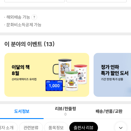
해외배송 가능
문화비소득공제 가능
이 분야의 이벤트
13
리뷰/한줄평
도서정보
배송/반품/교환
0
저자 소개
관련분류
품목정보
출판사 리뷰