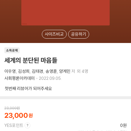
사이즈비교
공유하기
소득공제
세계의 분단된 마음들
이우영
김성희
김태경
송영훈
양계민
저
외 4명
사회평론아카데미
2022.09.05.
첫번째 리뷰어가 되어주세요
23,000
원
23,000
YES포인트
0원