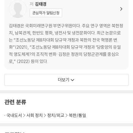
저
김태경
관심작가 알림신청
김태경은 국회미래연구원 부연구위원이다. 주요 연구 영역은 북한정
치, 남북관계, 한반도 평화, 냉전사 및 냉전문화이다. 최근 논문으로
는 “조선노동당 제8차대회 당규약 개정과 북한의 전국 혁명론 변
화”(2021), “조선노동당 제8차대회 당규약 개정과 ‘당중앙의 유일
적 영도체계?의 조직적 변화: 김정은 정권의 당정군관계를 중심으
로,” (2022) 등이 있다.
더보기
관련 분류
국내도서
사회 정치
정치/외교
북한/통일