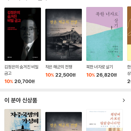
점을 맞추고 있다. “감정과 전략”은 비용과 평판(reputation)이라는 마
음의 두 창을 통해 신뢰를 설명하는 방식으로 주류 합리주의에 맞선다.
“신뢰는 감정적 믿음”이라는 것이 글의 저자인 조나단 머서의 핵심 주장이
다. 한국전쟁의 해석에서 주요 쟁점들인, 왜 소련의 스탈린은 북한의 남한
공격에 미국이 대응하지 않을 것이라고 틀린 예측을 했는가, 왜 미국은 자
신들의 한반도 통일 시도에 중국이 군사적으로 대응하지 않을 것이라고 생
각했는가를 감정이란 변수를 통해 설명하고자 한다. “북 · 미 관계의 감정
사”는 북한과 미국의 적대의 역사를 국가의 마음을 재현하는 대리인인 미
김정은의 숨겨진 비밀
작은 해군의 전쟁
북한 녀자로 살기
한
국의 안보 엘리트와 북한 작가의 저술과 작품을 통해 보고자 한다. 저자 김
금고
상
10
22,500
10
26,820
%
%
원
원
성희의 발견은 그들이 텍스트를 통해 서로에게 만들어내고 있는 “선과 악,
10
20,700
2
%
원
그리고 무지의 삼분법”이다.
3장 “독일 통일 30주년과 사회통합”, 4장 “독일 통일 후 동독 출신자의
이 분야 신상품
지각된 차별과 통일에 대한 태도”는 독일을 사례로, 5장 “아프리카인들의
갈등과 통합”과 6장 “탄자니아의 두 가지 통합” 그리고 7장 “‘하나의 중
국’ 원칙과 양안의 갈라진 마음”은 마음통합이 어려운 일임을 느끼고 있는
글들이다. 마음통합이 경제통합 이후의 침투확산 또는 분지효과로 실현될