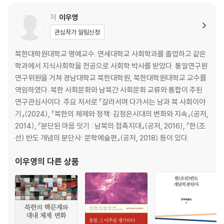
제3부 한반도 통합: 연방주의적 접근과 마음
저
이우영
관심작가 알림신청
제6장 탄자니아의 두 가지 통합: 연방공화국 탄생과 사회통합정책
제7장 ‘하나의 중국’ 원칙과 양안(?岸)의 갈라진 마음
북한대학원대학교 명예교수. 연세대학교 사회학과를 졸업하고 같은
제8장 1950년대 북한의 독일 국가연합 통일방안 수용과 한반도 평화공존
학과에서 지식사회학을 전공으로 사회학 박사를 받았다. 통일연구원
의 상상
연구위원을 거쳐 경남대학교 북한대학원, 북한대학원대학교 교수를
역임하였다. 북한 사회문화와 남북간 사회문화 교류와 통합이 주된
참고문헌
연구관심사이다. 주요 저서로 『갈라서며 다가서는 남과 북 사회이야
저자 소개
기』(2024), 『북한의 체제와 정책: 김정은시대의 변화와 지속』(공저,
2014), 『분단된 마음 잇기 : 남북의 접촉지대』(공저, 2016), 『한(조
선) 반도 개념의 분단사: 문학예술편』(공저, 2018) 등이 있다.
이우영
의 다른 상품