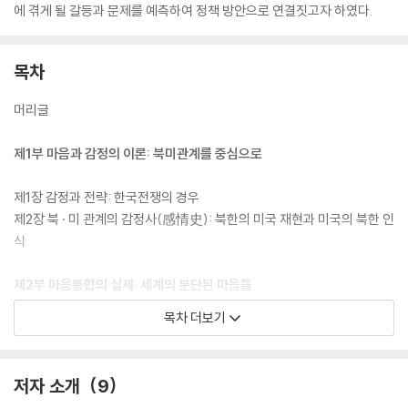
에 겪게 될 갈등과 문제를 예측하여 정책 방안으로 연결짓고자 하였다.
목차
머리글
제1부 마음과 감정의 이론: 북미관계를 중심으로
제1장 감정과 전략: 한국전쟁의 경우
제2장 북 · 미 관계의 감정사(感情史): 북한의 미국 재현과 미국의 북한 인
식
제2부 마음통합의 실제: 세계의 분단된 마음들
목차 더보기
제3장 독일 통일 30주년과 사회통합: 이주민에 대한 동-서독 지역 차이와
지배문화
제4장 독일 통일 후 동독 출신자의 지각된 차별감과 통일에 대한 태도
저자 소개
9
제5장 아프리카인들의 갈등과 통합: 과도기 정의와 국제인도주의 시선