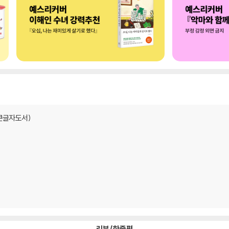
큰글자도서)
리뷰/한줄평