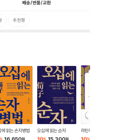
배송/반품/교환
뷰
추천평
십에 읽는 손자병법
오십에 읽는 순자
라틴어 수업
고전이 
살아야 
16,650
10
15,300
10
16,200
%
%
%
원
원
원