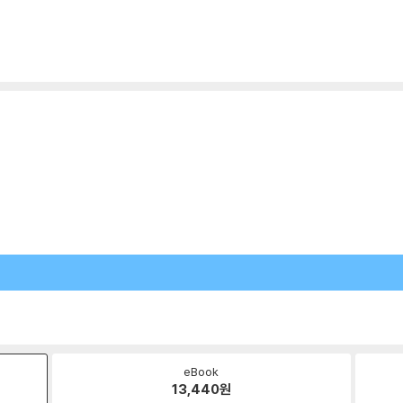
eBook
13,440
원