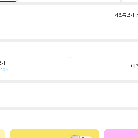
서울특별시 영
팔기
내 
900원