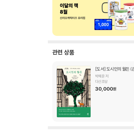
관련 상품
[도서]
도시인의 월든 (
박혜윤 저
다산초당
30,000
원