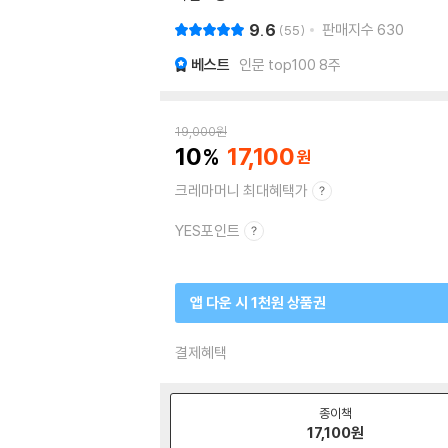
9.6
판매지수
630
55
베스트
인문 top100 8주
19,000
원
10
17,100
크레마머니 최대혜택가
YES포인트
앱 다운 시 1천원 상품권
결제혜택
종이책
17,100
원