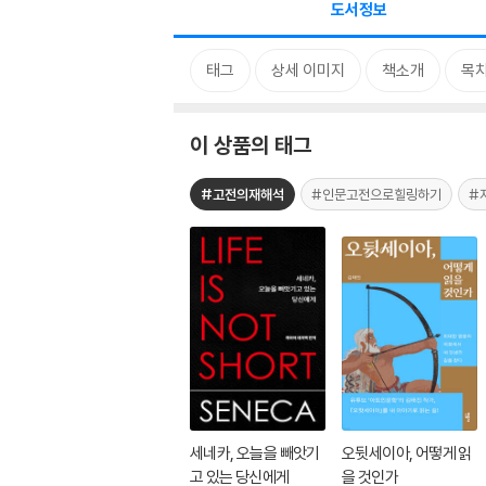
도서정보
태그
상세 이미지
책소개
목
이 상품의 태그
#고전의재해석
#인문고전으로힐링하기
#
세네카, 오늘을 빼앗기
오뒷세이아, 어떻게 읽
고 있는 당신에게
을 것인가