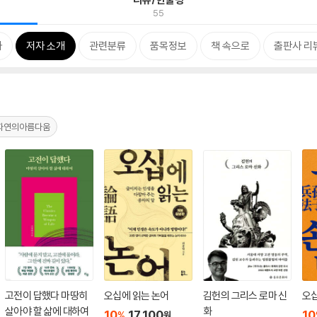
55
차
저자 소개
관련분류
품목정보
책 속으로
출판사 리
자연의아름다움
고전이 답했다 마땅히
오십에 읽는 논어
김헌의 그리스 로마 신
오
살아야 할 삶에 대하여
화
10
17,100
10
%
원