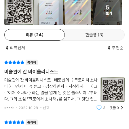
은 인기를 누린 이들이 있었으니, 바로 니콜로 파가니니와 프란츠 리스트
시키고 있는데, 이 책은 그런 ‘지금’의 관점에서 과거와 현재를 넘나드는 문
또 타향살이하는 이주민의 고독과 슬픔의 정서가 짙게 깔린 탱고, 그런 탱
5
입니다. 감히 19세기 최고의 피아니스트와 바이올리니스트라고 할 수 있
화예술적 자유로움과 시선을 선사한다. 우리는 지금, 모든 것을 다양하게
고의 왕이자 탱고의 전설로 불리는 아스토르 피아졸라의 〈부에노스아이레
더보기
는 이 둘은 ‘유럽순회 연주’라는 개념을 만들어낼 정도로 인기가 뛰어났습
바라보고 자유롭게 상상할 수 있는 시대에 살고 있다.
스의 사계〉는 활력과 생동감을 가진 빨간색으로, 작곡한 음악들 속에서 끊
2
니다. 공연이 열릴 때마다 매진 행렬이었고 동시대 사람들은 이들을 우상
임없이 움직이는 물, 빛과 대기, 어둠과 밝음, 생성과 소멸을 표현하려 했
- Layers Classic (클래식 크로스오버 트리오)
처럼 여기며 그들의 장갑, 의복, 모자 등을 따라하기도 했습니다.
던 드뷔시의 〈바다〉는 길고 신비로운 파란색의 여름 노을로, 태초의 색이자
리뷰
24
한줄평
3
---「3장」중에서
다시 돌아가야 할 자연을 표현하는 초록색과 어울리는 곡은 베토벤의 교향
곡 6번 〈전원〉을 듣고 표현한다.
리뷰전체
추천순
전설적인 바이올리니스트의 계보를 살피다 보면 익숙한 이름을 몇몇 마주
할 수 있습니다. 리스트와 함께 낭만시대를 대표하는 비르투오소(뛰어난
그림 그리는 바이올리니스트가 전하는
종이책
기교와 연주실력을 가진 거장 예술가)로 활동했던 파가니니, 브람스의 절
클래식 음악×그림 세레나데
미술관에 간 바이올리니스트
친한 친구이자 기악곡 작곡에 많은 도움을 주었던 요제프 요아힘, 바이올
린을 위해 작곡한 짧고 간결한 소품들이 아직도 큰 사랑을 받고 있는 크라
미술관에 간 바이올리니스트 베토벤의 ＜크로이처 소나
“이 책을 통해 여러분만의 음악 취향이 생기기를, 그 음악이 인생의 순간순
이슬러가 대표적인 인물입니다. 파블로 데 사라사테도 빼놓을 수 없습니
타＞ 먼저 이 곡 듣고 - 감상하면서 - 시작하자. ＜크
간 여러분을 위로해 주기를, 다양한 이들과 음악 이야기로 깊게 소통할 수
로이처 소나타＞라는 말을 알게 된 것은 톨스토이로부터
다. 사라사테는 16세 때 파리에서 데뷔 무대를 가졌고 이후 유럽 전역, 미
있는 날이 오기를 바랍니다.” 저자 이수민은 차이콥스키의 음악에 영감을
다. 그의 소설 『크로이처 소나타』를 읽고서, 그 것만 알았
국, 남아메리카까지 진출해 연주회를 열었죠. 사라사테의 연주 스타일은
받아 그림을 그리기 시작했던 처음 그날처럼 예술적 감각과 사유를 이 책
었는데, 그게 원조(?)가 따로 있었던 것이다. 그걸 이 책
후대 바이올리니스트들에게 큰 영향을 끼쳤습니다. 현재 모범적인 연주 스
s***h
2022.10.28.
신고
3
댓글
0
을 통해 권유한다. 특히 인생 대부분을 함께한 클래식 음악이 대중과 가까
으로 알게 된다. 바로 베토벤의 ＜크로이처 소나타＞이
타일로 여겨지는 완벽한 왼손 테크닉, 힘 있는 활 쓰기, 비브라토의 극적인
워지기를 소망한다. 학창 시절은 국내외 콩쿠르와 실기시험, 입시를 치르
다. 톨스토이는 베토
사용, 부드러우면서도 단단한 음색 등이 그의 특징이었습니다.
종이책
느라 음악의 아름다움보다 자신과의 싸움에 지친 적도 있지만, 학업을 모