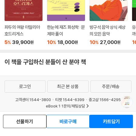
파두의 여왕 아말리아
한눈에 재즈 화성학 : 문
방구석 음악 상식 세상
유
호드리게스
제와 풀이
의 모든 음악
까
w
5
39,900
10
18,000
10
27,000
1
%
%
%
원
원
원
리
티
이 책을 구입하신 분들이 산 분야 책
로그인
최근 본 상품
주문/배송
고객센터 1544-3800
티켓 1544-6399
중고샵 1566-4295
eBook 1:1문의/채팅상담
예스이십사(주) 사업자 정보
선물하기
바로구매
카트담기
이용약관
개인정보처리방침
청소년보호정책
PC버전
회사소개
거래처관계자께