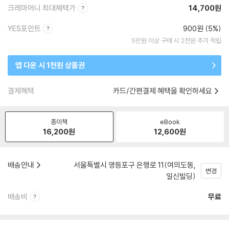
크레마머니 최대혜택가
14,700원
YES포인트
900원 (5%)
5만원 이상 구매 시 2천원 추가 적립
앱 다운 시 1천원 상품권
결제혜택
카드/간편결제 혜택을 확인하세요
종이책
eBook
16,200
원
12,600
원
배송안내
서울특별시 영등포구 은행로 11(여의도동,
변경
일신빌딩)
배송비
무료