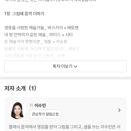
그림으로 대중에게 음악을 알렸다. 대중의 반응을 즉각적으로 확인하고,
클래식을 자신만의 방식으로 해설하는 데 재미를 느낀 후 본격적인 해설자
1장. 그림에 음악 더하기
의 길로 들어서며 친숙한 예술을 추구하고 있다. 30년 동안 클래식과 바이
올린을 통해 자신을 표현한 연주자, 그럼에도 미처 다 풀지 못한 감정을 그
영웅을 사랑한 예술가들_ 바스키아 × 베토벤
림에 담은 예술가, 음악 이야기와 그림으로 깊게 소통하고 싶은 작가 이수
내 방 안락의자 같은 예술_ 마티스 × 사티
민의 예술 세계를 한 권에 담았다.
두 예술가의 평행이론_ 워홀 × 거슈윈
동물의 사육제, 어디까지 알고 있니?_ 생상스
지친 이들을 위한 음악 진통제_ 쇼팽
북한산 정상에서 영감을 찾다_ 드뷔시 × 모네
목차 더보기
오래된 사랑 이야기_ 김향안과 김환기 × 클라라와 로베르트 슈만
파리의 괴짜들_ 사티 × 발라동
신체의 풍경_ 이건용 × 니진스키 × 드뷔시
저자 소개
1
반복의 힘, 비워냄의 미학_ 박서보 × 사티
‘크로이처 소나타’로 엮인 이름들_ 베토벤 × 톨스토이 × 프리네 × 야나체
크
저
이수민
관심작가 알림신청
2장. 이음줄과 붙임줄
클래식 음악에서 영감을 받아 그림을 그리고, 글을 쓰는 이수민은 서