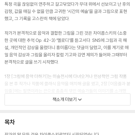
특정 곡을 끊임없이 연주하고 갈고닦았다가 무대 위에서 선보이고 난 후의
감정, 값을 매길 수 없을 만큼 고귀한 ‘시간의 예술’을 글과 그림으로 표현
했고, 그 기록을 고스란히 책에 담았다.
작가가 본격적으로 음악과 결합한 그림을 그린 것은 차이콥스키의 〈소중
한 곳에 대한 추억 Op. 42-3〉 ‘멜로디’를 듣고서다. SNS에 그림과 곡 해
설, 개인적인 감상을 올렸더니 흥미롭다는 댓글이 달렸고, 이를 계기로 매
일 음악 감상과 그림을 올리자 칼럼 기고와 강연 제의가 들어와 그때부터
본격적으로 글을 쓰기 시작했다.
1장 [그림에 음악 더하기]는 미술전시에 다녀오거나 인상적인 그림 작품
을 본 후 작가나 작품에 클래식 음악을 매치해 글을 썼고, 2장 [이음줄과 붙
임줄]에는 필연이라는 끈으로 촘촘히 엮인 예술가들의 이야기를 소개했
다. 바이올리니스트로서, 감상자로서 사랑하는 바이올린곡은 마지막 3장
책소개 더보기
[바이올린 세레나데]에 엮었다.
“‘지금까지는 바이올린으로 나를 표현했다면, 이제부터는 말과 글과 그림
목차
으로 나를 표현해야겠다’라는 결심을 하게 되었습니다.” 7년 전 우연한 기
회에 ‘사랑’을 주제로 한 음악을 골라 강연을 하게 되었고, 그때부터 말과
작가의 말 모든 것은 차이콥스키로부터 시작되었습니다