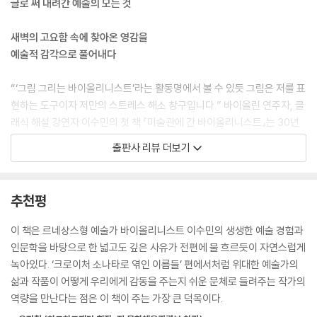
글로 써 내려간 예술의 모든 것
였습니다. 하지만 니진스키가 등장한 이후 남성 무용수에 대한 관심이 높
아졌고, 남성 신체가 표현 가능한 부분이 주목받기 시작했습니다.
새벽의 고요함 속에 찾아온 영감을
---「1장」중에서
예술적 감각으로 풀어내다
박서보는 “여러분, 변화하지 않으면 추락합니다. 타자와 다를 때 비로소 예
“‘그림 그리는 바이올리니스트’라는 활동명에서 볼 수 있듯 그림은 저를 표
술은 삶을 얻는 것 같습니다. 남과 다르기 위해 수많은 고통과 아픔의 시간
현하는 도구이자 저만의 스트레스 해소 창구입니다.” 바이올린 연주자, 클
을 경험해야 한다는 것이겠지요”라고 말했습니다. 스승이나 동료, 그 누구
래식 해설 강연자 이수민의 첫 책 『미술관에 간 바이올리니스트』는 30년
도 닮지 않고 달라야 한다고 말하는 그의 예술철학과 어울리는 클래식 음
째 클래식을 친구 삼아 바이올린과 함께 한 예술적 여정을 기록했다. 무대
출판사 리뷰 더보기
악이 있습니다. 벨 에포크 시대, 프랑스에서 활동했던 수많은 작곡가 중에
에 서고 나면 흩어지는 감각과 환희는 꼭 새벽에 찾아와 많은 영감을 안겨
서도 제일 독특했던 에릭 사티의 곡 〈벡사시옹〉입니다. 벡사시옹은 ‘괴롭
주었는데, 그 벅차고 복잡한 마음을 그림으로 표현하기 시작했다.
힘, 모욕, 학대’라는 뜻을 가진 프랑스어로 피아니스트가 세 줄짜리 악보를
추천평
840번 반복해서 쳐야 하는 황당한 곡입니다. 완주하려면 최소 열 시간이
황량한 부에노스아이레스의 뒷골목이 연상되는 피아졸라 표 녹턴 〈0시의
걸리죠.
부에노스아이레스〉를 들으며 날 서고 바짝 마른 고양이가 쏘다니는 것 같
이 책은 르네상스형 예술가 바이올리니스트 이수민의 생생한 예술 경험과
---「1장」중에서
은 느낌으로 강렬하게 그림을 그리는가 하면, 바흐의 〈골드베르크 변주곡〉
인문학을 바탕으로 한 넓고도 깊은 사유가 전편에 물 흐르듯이 자연스럽게
도입부의 아리아를 감상하고 우주의 질서를 담은 듯 깊고 큰 울림을 그림
녹아있다. ‘크로이처 소나타로 엮인 이름들’ 편에서처럼 위대한 예술가의
고통 속에서도 삶에 대한 애정을 놓지 않고 희망을 그려냈던 프리다 칼로
으로 풀어내기도 한다. 비언어적인 것에서 언어적인 것으로, 청각에서 시
삶과 작품이 어떻게 우리에게 감동을 주는지 쉬운 문체로 들려주는 작가의
의 삶과 어울리는 음악이 있습니다. 이탈리아 작곡가 토마소 안토니오 비
각으로, 사라지는 것에서 기록되는 것을 이 책에 꾹꾹 눌러 담았다.
역량을 만난다는 점은 이 책이 주는 가장 큰 덕목이다.
탈리의 〈샤콘느〉입니다. 샤콘느는 원래 16세기 스페인에서 탄생한 느린 3