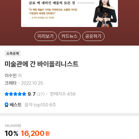
미리보기
카드뉴스
공유하기
소득공제
미술관에 간 바이올리니스트
이수민
저
크레타
2022.10.25.
9.7
판매지수
456
27
베스트
음악 top100 6주
18,000
원
10
16,200