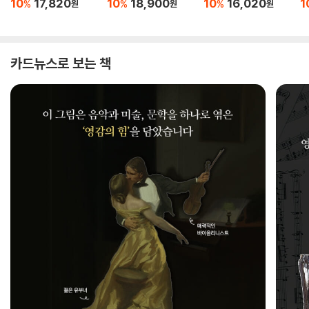
10
17,820
10
18,900
10
16,020
1
%
%
%
원
원
원
카드뉴스로 보는 책