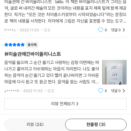
미술관에 간 바이올리니스트 : lalilu 이 책은 바이올리니스트가 그리는 음
악, 글로 써 내려간 예술의 모든 것이라는 내용을 표지 제목 밑에 함께 제공
한다. 작가는 “모든 것은 차이콥스키로부터 시작되었습니다”라는 문장으
로 책의 내용을 시작한다. 저자에게 그림은 자신을 표현할 수 있는 도구이
자 스트레스 해소의 창구라고 설명한다. 그림과 바이올린을 통해 자신을
l****u
2022.11.03.
신고
0
댓글
0
표현하고 마
종이책
#미술관에간바이올리니스트
음악을 들으며 그 순간 즐기고 사랑하는 감정 이면에는 떠
나가고 흩어지고 아쉬워하는 마음이 자리한다. 나도 좋아
하는 음악이 순간 즐기고 있다 빨리 끝나버리면 그 아쉬운
마음에 다시 듣고 또 듣곤 한다. 음악을 듣는 사람도 이러
할진대, 무대 위에서 몇 개월 동안 준비하고 한순간에 모
y*****9
2022.11.03.
신고
0
댓글
0
든 것을 불태우는 연주가, 예술가들의 마음은 어떠할까.
[미술관에 간 바이올리니
리뷰 전체보기
리뷰
24
한줄평
3