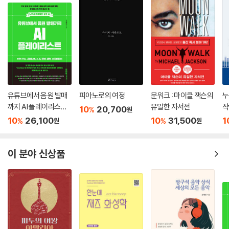
유튜브에서 음원 발매
피아노로의 여정
문워크 : 마이클 잭슨의
누
까지 AI 플레이리스트
유일한 자서전
작
10
20,700
%
원
with 수노, 제미나이,
지
10
26,100
10
31,500
1
%
%
원
원
리퍼, 캔바, 캡컷, 스포
디
티파이
이 분야 신상품