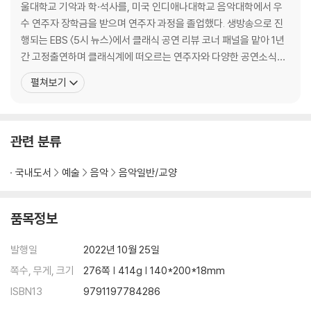
고통이 인생을 관통할 때_ 칼로 × 비탈리
울대학교 기악과 학·석사를, 미국 인디애나대학교 음악대학에서 우
색이 담긴 음악_ 피아졸라 × 드뷔시 × 베토벤
수 연주자 장학금을 받으며 연주자 과정을 졸업했다. 생방송으로 진
삶과 죽음 사이에서 무엇이 탄생할까_ 뷔페 × 모차르트 × 슈베르트 × 스
행되는 EBS 〈5시 뉴스〉에서 클래식 공연 리뷰 코너 패널을 맡아 1년
메타나 × 브람스
간 고정출연하며 클래식계에 떠오르는 연주자와 다양한 공연소식을
로미오와 줄리엣_ 셰익스피어 × 프로코피예프
대중에게 전하는 역할을 했다. 현재 여러 기업체와 기관, 학교 등에서
펼쳐보기
커피 한 잔 어때요?_ 바흐 × 차이콥스키 × 피아졸라 × 쇤필드
클래식 입문자를 위한 강연을 하고 있고, 다양한 매체에 클래식 칼럼
영웅들을 위하여_ 쇼팽 × 엘가 × 생상스 × 리스트 × 로시니
을 기고하며 주요 공연장에서 해설자로 서고 있다. 2022년 7월부터
환상 속의 그대_ 베를리오즈
는 10년째 이어져 오고 있는 현대약품의 후원
이토록 극적인 순간_ 헨델
관련 분류
구스타프 옆 구스타프_ 클림트 × 말러 × 융 × 카유보트 × 에펠
국내도서
예술
음악
음악일반/교양
3장. 바이올린 세레나데
품목정보
그 여자, 그 남자의 로망스_ 클라라 × 로베르트 슈만
지금, 감사하고 있나요?_ 바흐 × 베토벤 × 슈베르트 × 브람스 × 리스트
발행일
2022년 10월 25일
당신이 피는 계절_ 야나체크
쪽수, 무게, 크기
276쪽 | 414g | 140*200*18mm
노르웨이의 작은 거인_ 그리그
백 번째 생일을 맞은 탱고의 황제_ 피아졸라
ISBN13
9791197784286
당신은 ‘인싸’인가요?_ 파가니니 × 리스트