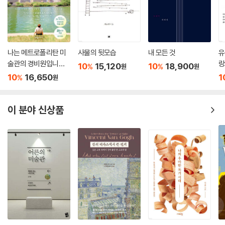
나는 메트로폴리탄 미
사물의 뒷모습
내 모든 것
유
술관의 경비원입니다
랑
10
15,120
10
18,900
%
%
원
원
(25만 부 기념 전면 개
10
16,650
1
%
원
정판)
이 분야 신상품