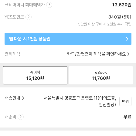
크레마머니 최대혜택가
13,620원
YES포인트
840원 (5%)
5만원 이상 구매 시 2천원 추가 적립
앱 다운 시 1천원 상품권
결제혜택
카드/간편결제 혜택을 확인하세요
종이책
eBook
15,120
원
11,760
원
배송안내
서울특별시 영등포구 은행로 11(여의도동,
변경
일신빌딩)
배송비
무료