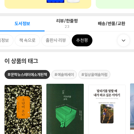
리뷰/한줄평
도서정보
배송/반품/교환
23
목정보
책 속으로
출판사 리뷰
추천평
이 상품의 태그
#문학뉴스레터에소개된책
#예술에세이
#일상을예술처럼