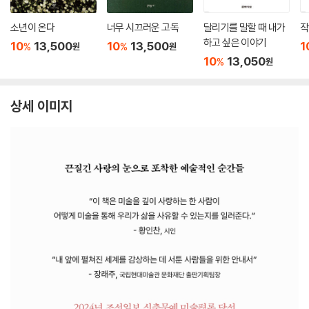
소년이 온다
너무 시끄러운 고독
달리기를 말할 때 내가
작
하고 싶은 이야기
10
13,500
10
13,500
1
%
%
원
원
10
13,050
%
원
상세 이미지