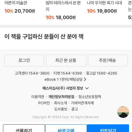
어른의 미술관
밤의 테라스에서 쓴 편
나의 우아한 목기 시대
존
지
는
10
20,700
10
19,800
%
%
원
원
자
10
18,000
5
%
원
이 책을 구입하신 분들이 산 분야 책
로그인
최근 본 상품
주문/배송
고객센터 1544-3800
티켓 1544-6399
중고샵 1566-4295
eBook 1:1문의/채팅상담
예스이십사(주) 사업자 정보
이용약관
개인정보처리방침
청소년보호정책
PC버전
회사소개
거래처관계자께
도서홍보
광고
Copyright © YES24 Corp. All Rights Reserved.
MATOM3
선물하기
바로구매
카트담기