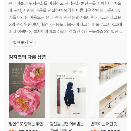
현대미술과 도시문화를 비평하고 시각문화 콘텐츠를 기획한다. 예술
과 도시, 사람의 마음을 관찰하며 목격한 아름다운 장면의 다음이 있
기를 바라는 마음으로 쓴다. 현재 계간 문화예술비평지 <크리티크 M
>의 편집위원이며, 월간 <르몽드 디플로마티크>, 미술무크지 <그래
비티 이펙트>, 컬쳐아카이브 <핔>, 격월간 <맨 노블레스>의 필진이
다. 국악방송 라디오 FM99.1 <글과 음악의 온도>에서 전시를 소개
펼쳐보기
했으며(2021-2022), 대학과 기관, 문화 공간 등에서 글쓰기와 현대
미술 강의를 한다. 쓴 책으로 『필연으로 향하는 우연』(근간), 『반짝이
김지연
의 다른 상품
는 어떤 것』(2022), 『보통의 감상』
필연으로 향하는 우연
당신을 보면 이해받는
반짝이는 어떤 것
기분이 들어요