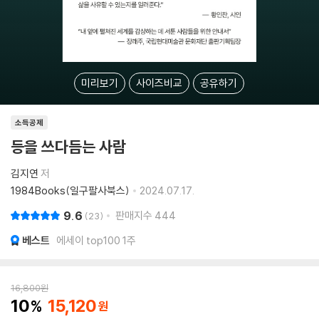
미리보기
사이즈비교
공유하기
소득공제
등을 쓰다듬는 사람
김지연
저
1984Books(일구팔사북스)
2024.07.17.
9.6
판매지수
444
23
베스트
에세이 top100 1주
16,800
원
10
15,120