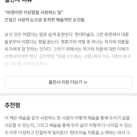
를 연결하는 일이기 때문이다.
--- p.34
“비평이란 이상함을 사랑하는 일”
끈질긴 사랑의 눈으로 포착한 예술적인 순간들
살면서 큰 행운을 만나는 건 쉽지 않은 일이다. 하지만 작은 행운은 생각보
다 넓고 가볍게 산재해 있어서 조금만 노력하면 쉽게 찾을 수 있다. 사람이
낯선 것은 어렵다는 말로 쉽게 표현된다. 현대미술도 그런 측면에서 대중
사람을 발견하는 건 그런 일이다. 그리고 예술 작품은 곳곳의 행운을 더 쉽
들로부터 어렵다는 평을 듣는다. 평론가의 역할 중 하나는 작가와 작품을
게 만날 수 있게 해준다.
독자에게 잘 전하는 것이다. 그러기 위해서는 작가와 작품에 대한 이해가
--- pp.174~175
선행되어야만 한다. 김지연은 『등을 쓰다듬는 사람』에서 쓰는 사람으로서
의 태도를 선명히 밝힌다.
작품을 볼 때마다 뒤에 가려진 이야기들을 발견한다. 그것을 만든 사람의
애쓰는 모습을 떠올린다. 그렇게 그림의 등을 지켜보며, 지금 목격한 아름
“비평이란 칼을 들어 대상을 재단하고 평가하는 일이라고 여기는 사람이
출판사 리뷰 더보기
다움의 다음 장면이 펼쳐지기를 기다린다. 일할 때 혼자 느끼는 비밀스러
많다. 그러나 비평은 의미를 발견하고 드러내는 일이다. 날 선 칼보다는 구
운 기쁨이다. 좋아하는 것을 지키기 위해서는 곁에 머무는 다정, 등을 쓰다
체적인 사랑의 눈이 더 필요하다.” _ 본문 13쪽
듬는 애틋함, 기꺼이 기다리는 믿음이 필요하다. 나는 그런 마음을 내가 사
추천평
랑하는 사람들에게 배웠다.
그 말처럼 김지연은 ‘칼’보다는 ‘사랑’의 눈으로 작품과 작업자를 살핀다.
--- p.182
그렇게 탄생한 글은 온기를 품고 작품과 작업자의 ‘등’을 어루만진다. 등은
이 책은 예술을 깊이 사랑하는 한 사람이 어떻게 예술을 통해 우리가 삶을
스스로 살필 수 없기에 불안하고 약한 곳이지만, 타인에게는 완전히 열린
사유할 수 있는지, 그리고 예술을 통해 우리 삶이 어떻게 더 나아질 수 있는
곳이다. 그렇기에 등을 밀어주고, 어루만지고, 끌어안는 일은 사랑의 다른
지 아주 다정하고 친절하게 일러준다. 현대 미술 작품을 소개하는 데서 그