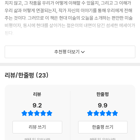
표현인지도 모른다.
치지 않고, 그 작품을 우리가 어떻게 이해할 수 있을지, 그리고 그 이해가
우리 삶과 어떻게 연결되는지, 작가 자신의 이야기를 통해 우리에게 전해
책의 제목에서도 알 수 있듯, 김지연은 적극적으로 작업자와 작품의 등을
주는 것이다. 그러므로 이 책은 현대 미술의 오늘을 소개하는 편안한 미술
쓰다듬는 사람이다. 마침내 혼자 걸어갈 수 있을 때까지, 좌충우돌하는 모
비평이자, 동시에 현대를 살아가는 젊은이의 내면이 담긴 섬세한 에세이가
습을 지켜보기를 주저하지 않는다. 이는 재능을 직업으로 확장시켜가는 일
된다.
이 얼마나 고된 일인지 깊이 이해하기 때문이기도 하다.
이 책의 가장 큰 미덕은 읽는 이보다 앞서지 않고, 예술 작품의 뒤꽁무니를
추천평 더보기
재능은 저 혼자 살아 숨 쉬는 생물과 같아서 처음에는 노력 없이도 쉽게 멋
쫓지 않는다는 점이리라. 김지연 작가는 예술 작품과 나란히 서서 대화하
진 것을 만들어 내지만, 그것을 통제할 힘을 기르지 못하면 언젠간 위기에
며, 그 대화를 읽는 이가 쉽게 이해할 수 있도록 전해준다. 『등을 쓰다듬는
처한다. 날것의 재능은 곧바로 사용할 수 있는 완성품이 아니라 연마하지
사람』이란 바로 그런 것이다. 등을 쓰다듬으려면 무엇보다 한 자리에 나란
리뷰/한줄평
23
않은 광물 파편에 가깝다. 잠깐 반짝하는 혜성이 되지 않고 일생을 거쳐 빛
히 서야 하지 않겠는가. 어디로 가야 할지 좀처럼 알 수 없는 오늘날, 최소
을 내기 위해서는 자기 안의 재능을 길들이고, 다른 조각들을 이리저리 이
한 예술만은 우리 옆에 있으며, 그것이 우리의 삶을 때로 위로할 수도 있다
어 붙여야 한다. 본문 81~82쪽
는 사실을 아주 부드럽게 전해준다.
리뷰
한줄평
- 황인찬 (시인)
9.2
9.9
김지연은 날것의 광물 같은 재능을 보석으로 만드는 모든 과정을 ‘재능의
집을 짓는 일’이라 말한다. 그리고 어딘가 ‘이상한 방식으로 존재’하더라도
『등을 쓰다듬는 사람』은 이상하다. 에세이지만 짧은 소설 같기도 하고 미
자기만의 집을 짓는 이들을 기꺼이 ‘사랑’하는 것을 ‘비평의 쓸모’라고 밝힌
술 작품의 비평문 같기도 하다. 직업이 직업이니만큼, 주변에 미술에 관심
리뷰 쓰기
한줄평 쓰기
다. 이는 그간 무수한 작품들을 보면서 무수히 자신을 부수고 재편한 결과
을 보이는 사람들이 많은데, 그들에게서 미술이 어렵다는 이야기를 많이
일 것이다. 그의 말처럼 좋은 작품은 “하나의 정답을 건네기보다는 닫혀 있
혜택 및 유의사항
혜택 및 유의사항