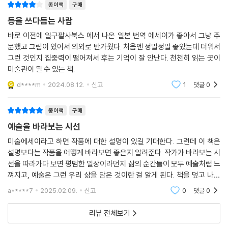
종이책
구매
등을 쓰다듬는 사람
바로 이전에 일구팔사북스 에서 나온 일본 번역 에세이가 좋아서 그냥 주
문했고 그림이 있어서 의외로 반가웠다. 처음엔 정말정말 좋았는데 더워서
그런 것인지 집중력이 떨어져서 후는 기억이 잘 안난다. 천천히 읽는 곳이
미술관이 될 수 있는 책.
d****m
2024.08.12.
신고
1
댓글
0
종이책
구매
예술을 바라보는 시선
미술에세이라고 하면 작품에 대한 설명이 있길 기대한다. 그런데 이 책은
설명보다는 작품을 어떻게 바라보면 좋은지 알려준다. 작가가 바라보는 시
선을 따라가다 보면 평범한 일상이라던지 삶의 순간들이 모두 예술처럼 느
껴지고, 예술은 그런 우리 삶을 담은 것이란 걸 알게 된다. 책을 덮고 나니
전보다 가벼운 마음으로 미술관에 가고 싶어진다.
a*****7
2025.02.09.
신고
0
댓글
0
리뷰 전체보기