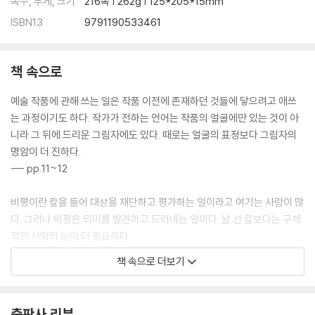
쪽수, 무게, 크기
216쪽 | 262g | 125*205*15mm
ISBN13
9791190533461
책 속으로
예술 작품에 관해 쓰는 일은 작품 이전에 존재하던 것들에 닿으려고 애쓰
는 과정이기도 하다. 작가가 전하는 언어는 작품의 얼굴에만 있는 것이 아
니라 그 뒤에 드리운 그림자에도 있다. 때로는 얼굴의 표정보다 그림자의
명암이 더 진하다.
--- pp.11~12
비평이란 칼을 들어 대상을 재단하고 평가하는 일이라고 여기는 사람이 많
다. 그러나 비평은 의미를 발견하고 드러내는 일이다. 날 선 칼보다는 구체
적인 사랑의 눈이 더 필요하다.
--- p.13
책 속으로 더보기
누군가의 이름을 부르면 그 사람은 나의 세계 안에서 선명한 의미를 가진
존재가 된다. 이름 부르기는 바깥에 있던 타자를 불러와서 우리의 두 세계
출판사 리뷰