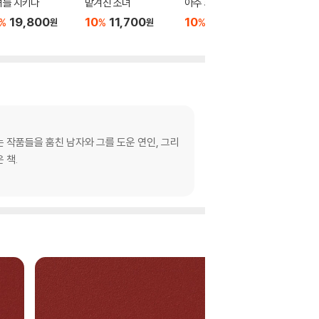
녀를 지키다
맡겨진 소녀
아주 희미한 빛으로도
두 사람
19,800
10
11,700
10
15,120
10
1
%
%
%
%
원
원
원
 작품들을 훔친 남자와 그를 도운 연인, 그리
 책.