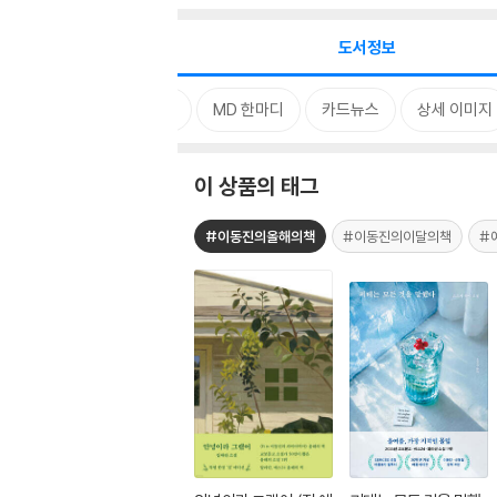
도서정보
태그
MD 한마디
카드뉴스
상세 이미지
이 상품의 태그
#이동진의올해의책
#이동진의이달의책
#