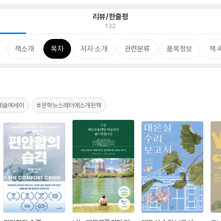
리뷰/한줄평
132
책소개
목차
저자 소개
관련분류
품목정보
책 
예술에세이
#문학뉴스레터에소개된책