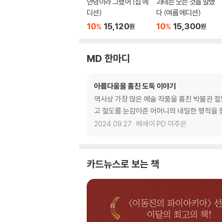
안녕이라 그랬어 (집 에
괴테는 모든 것을 말했
디션)
다 (여름 에디션)
10
15,120
10
15,300
%
%
원
원
MD 한마디
아름다움을 훔친 도둑 이야기
역사상 가장 많은 예술 작품을 훔친 박물관 절
고 절도를 눈감아준 어머니의 내밀한 행적을 좇
2024.09.27.
에세이 PD 이주은
카드뉴스로 보는 책