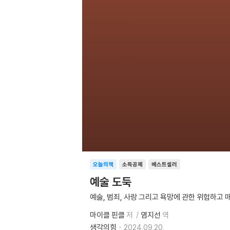
오늘의책
소득공제
베스트셀러
예술 도둑
예술, 범죄, 사랑 그리고 욕망에 관한 위험하고
마이클 핀클
저
염지선
역
생각의힘
2024.09.20.