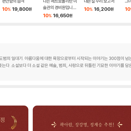
편안함의 습격
나는 메트로폴리탄 미
대온실 수리 보고서
그
술관의 경비원입니다
10
19,800
10
16,200
10
%
%
원
원
(25만 부 기념 전면 개
10
16,650
%
원
정판)
도범의 일대기. 아름다움에 대한 욕망으로부터 시작되는 이야기는 300점이 넘는
는다. 소설보다 더 소설 같은 예술, 범죄, 사랑으로 뒤틀린 기묘한 이야기를 담은