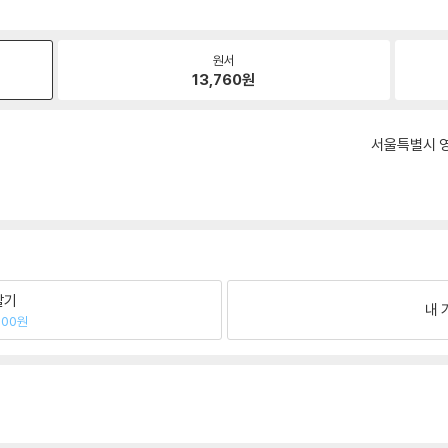
원서
13,760
원
서울특별시 영
팔기
내 
700원