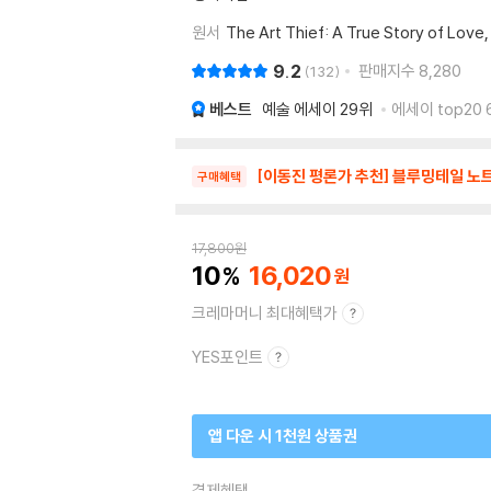
원서
The Art Thief: A True Story of Lov
9.2
판매지수
8,280
132
베스트
예술 에세이
29위
에세이 top20 
[이동진 평론가 추천] 블루밍테일 노
구매혜택
17,800
원
10
16,020
크레마머니 최대혜택가
YES포인트
앱 다운 시 1천원 상품권
결제혜택