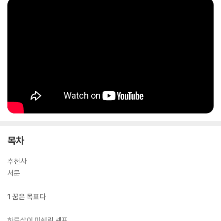
목차
추천사
서문
1 꿈은 목표다
하루살이 미쉐린 셰프