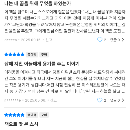
나는 내 꿈을 위해 무엇을 하였는가
로 본다. 매력적인 일이다. 다른 음식과 차이점이다. 세상에 이런 일이 또
음으로 스시를 만든다. 스시는 요리사의 혼이 깃든 예술 한 점이다.
있을까 싶다. 농사를 지어도 추수할 때까지 기다려야 하고 사업을 해도 수
이 책을 읽으며 나는 스스로에게 질문을 던졌다.“나는 내 꿈을 위해 지금까
익이 날 때까지 짧게는 몇 달, 길게는 몇 년을 기다려야 한다.
지 무엇을 해왔는가? 그리고 과연 어떤 것에 이렇게 미쳐본 적이 있는
오마카세는 오감으로 즐기는 음식
가?”고난과 역경을 두려워하지 않고 도전해온 문경환 셰프의 이야기는 깊
특급 요리사의 육감六感,과 행복 페이
은 울림을 주었고, 그에게 진심 어린 감탄과 찬사를 보낸다.이 책은 도전 앞
즉석에서 만든 스시는 몇 초 안에 손님 입에서 승부가 난다. 일의 성패를 바
에서 주저하는 많은 이들에게 용기와 힘을 북돋워 줄 것이라 확신하며, 나
로 알 수 있다. 손님이 느끼기에 오마카세의 공간은 현실과 분리된 여유로
d****a
2025.09.15.
신고
2
댓글
0
오마카세는 오감으로 즐기는 거의 유일한 음식이다. 시각과 청각, 후각과
의 지인들뿐 아
운 공간이 되어야 한다. 셰프는 손님에게는 100퍼센트, 120퍼센트 여유를
촉각, 미각을 모두 활용해서 먹는다. 겉으로는 손님이 셰프에게 메뉴를 다
주어야 한다.
맡기는 것처럼 보이지만 사실은 손님을 위한 맞춤 요리다.
종이책
구매
--- p.106-107 「3초 안에 결과를 아는 일」중에서
삶에 지친 이들에게 용기를 주는 이야기
일류 요리사와 특급 요리사의 차이는 오감과 육감이다. 특급 요리사의 육
어려움을 이겨내고 타국에서 꿈을 이뤄낸 쇼타 문경환 셰프.담담히 써내려
스시의 맛을 결정하는 것은 밸런스다. 생선과 밥, 간장과 소금 등의 비율이
감은 일류 요리사의 오감에 한 가지를 더한 것이다. ‘다시 오고 싶은 마음,
간 그의 이야기를 읽으니 저도 지금의 힘든 현실을 잘 헤쳐나갈 수 있겠다
중요하다. 타이쇼는 한 입에 들어가는 밥 양과 네타를 가장 좋은 비율로 맞
여운과 행복감’을 준다. 그 곳에 가면 행복해진다는 믿음이 있다. 맛의 차이
는 작은 용기가 생깁니다.어린 시절 열심히 본 미스터초밥왕에 나오는 대
춰 맛을 낸다. 스시의 맛과 식감에 결정적인 영향을 주는 요소다. 스시를 가
가 아니라 가치의 차이다. 즉, ‘행복 페이’를 낼 수 있는 곳이 다. 특급 요리
사 중 가장 기억에 남는 건 바로 이 말입니다."우린 지금 하늘을 날고 있
장 맛있게 먹는 방법은 세 가지다. 타이쇼가 스시를 내줄 때 바로 먹는 것,
사의 경지에 오르기 위해 오늘도 초심을 잃지 않고 한 걸음씩 정진하고 있
어!"주인공 쇼타의 초밥을 먹은 사람들처럼문셰프의 초밥을 맛본다면 과
n******e
2025.05.06.
신고
2
댓글
0
자기가 먹을 수 있는 만큼만 먹는 것, 그리고 셰프가 추천하는 대로 즐기는
다.
연 하늘을 나는 기분
것이다.
종이책
구매
--- p.196-197 「스시를 맛있게 먹는 법」중에서
책으로 맛 본 스시