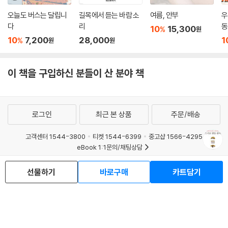
오늘도 버스는 달립니
길목에서 듣는 바람 소
여름, 안부
우
다
리
동
10
15,300
%
원
10
7,200
28,000
1
%
원
원
이 책을 구입하신 분들이 산 분야 책
로그인
최근 본 상품
주문/배송
고객센터 1544-3800
티켓 1544-6399
중고샵 1566-4295
eBook 1:1문의/채팅상담
예스이십사(주) 사업자 정보
선물하기
바로구매
카트담기
이용약관
개인정보처리방침
청소년보호정책
PC버전
회사소개
거래처관계자께
도서홍보
광고
Copyright © YES24 Corp. All Rights Reserved.
MATOM13