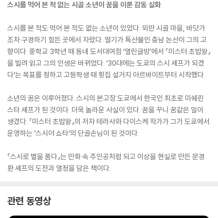
스시를 먹어 본 적 없는 시골 소년이 꿈을 이룬 감동 실화
스시를 본 적도 먹어 본 적도 없는 소년이 있었다. 외딴 시골 마을, 바닷가
조차 구경하기 힘든 곳에서 자랐다. 딸기가 특산물인 충남 논산이 그의 고
향이다. 중학교 3학년 때 동네 도서대여점 ‘열린글방’에서 『미스터 초밥왕』
을 빌려 읽고 그의 인생은 바뀌었다. ‘30대에는 도쿄의 스시 셰프가 되겠
다’는 목표를 정하고 고등학생 때 횟집 설거지 아르바이트부터 시작했다.
소년의 꿈은 이루어졌다. 스시의 본고장 도쿄에서 한국인 최초로 미쉐린
스타 셰프가 된 것이다. 더욱 놀라운 사실이 있다. 꿈을 꾸니 꿈같은 일이
생겼다. 『미스터 초밥왕』의 저자 테라사와 다이스케 작가가 그가 도쿄에서
운영하는 ‘스시야 쇼타’의 단골손님이 된 것이다.
『스시로 별을 품다』는 만화 속 주인공처럼 되고 이상을 현실로 만든 문경
환 셰프의 도전과 열정을 담은 책이다.
관련 동영상