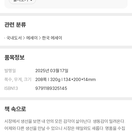
말 안 해도 아시죠?
논산시에서 태어나 우송정보대학 외식조리학과를 졸업했다. 국내 최
내 친구 새벽 시장
초로 오마카세를 시작한 ‘스시 효’ 에서 근무하다가, 스시의 본고장에
접객의 세계
서 꿈을 펼치기 위해 2010년
모든 일은 수행이다
관련 분류
설거지 영업
루틴 집중력
국내도서
에세이
한국 에세이
미션 완료 게임
태도가 마인드다
품목정보
열등감 아웃
국화꽃 멘탈
발행일
2025년 03월 17일
쪽수, 무게, 크기
208쪽 | 320g | 134*200*14mm
3 일에 최선을 다하다
ISBN13
9791189325145
3초 안에 결과를 아는 일
일은 정체성이다
양손에 우주를 담다
책 속으로
스시 초능력
시장에서 생선을 보면 내 안의 모든 감각이 살아난다. 생동감이 밀려온다.
천천히 배부름의 미학
어제와 다른 생선을 만날 수 있으니 시장은 매일와도 새롭다. 명품을 수집
노력이 재능이다