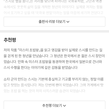
『스시로 별을 품다』는 서리를 맞으며 피어나는 국화꽃처럼, 고난과 역경
“열심히 하겠습니다(간바리마스).
겸손과 즐김
속에서도 꿋꿋히 삶의 길을 개척한 청년의 이야기다. 실제로 저자는 힘들
“이름이 뭔가?”
힘들 때 힘을 주는 사람
어서 포기하고 싶을 때 ‘국화꽃 멘탈’이라는 말을 마음에 새기며 견뎠다고
“열심히 하겠습니다(간바리마스).
한다. 봄날 경쟁하듯이 피는 봄꽃과 달리, 묵묵히 자신의 길을 걷는 국화꽃
출판사 리뷰 더보기
“지금 어디에서 살고 있나?”
5 맛있는 인생
을 보며 힘과 위로를 얻었다.
“열심히 하겠습니다(간바리마스).
동양식 햄버거
스시 일은 수행하는 마음으로 한다. 일하는 시간이 길고 하루 종일 서서 일
추천평
카네사카 사장은 내일부터 나와서 일을 시작하라고 했다. 극적으로 현지
먹는 취미
한다. 자기관리를 엄격하게 해야 일을 오래, 잘할 수 있다. 결과를 얻기까지
취업이 되었다.
스시의 밥 양은 줄이지 않기
일을 대하는 태도, 노력하는 과정에서 승부가 난다.
저의 작품 『미스터 초밥왕』을 읽고 영감을 받아 실제로 스시를 만드는 길
--- pp.41-43 「스시의 프리미어리그」중에서
스시를 맛있게 먹는 법
을 걷게 된 한 청년을 만났습니다. 그 청년은 한국에서 온 젊은 스시 장인이
행복 페이
청소할 때 빗자루를 잡는 마음이 훗날 셰프가 되었을 때 생선을 잡는 마음
었습니다. 만화 속 미스터 초밥왕을 동경하며 한국에서 일본으로 건너와
단골손님이 말했다. “그런 단어는 고급 스시 집에서 안 쓰는 게 좋아요.” 말
나에서 나눔으로
이 된다고 믿었다. 설거지를 단순 작업이 아니라 깨끗한 그릇을 내는 영업
스시 수행을 한다는 이야기에 깊은 감동을 받았습니다.
실수를 했거나 불량한 말을 쓴 것은 아니었다. 오마카세 식당의 셰프에게
감사하고 보답하기
으로 여겼다. 빨리 끝낼 노동이 아니라 손님을 감동시킬 서비스로 받아들
어울리지 않는 말투였다. 쉬운 예로 이런 상황이었다. 고급 한정식 식당의
였다. 그는 수련 과정에서 주방의 설거지, 홀 서비스 등 여러 가지 일을 했
쇼타 군이 만드는 스시는 기본에 충실하고 기교를 부리지 않는, 정말 아름
일본인 요리사가 “감사합니다”로 말하지 않고 “감사하무니다”라고 말한
스시 집에서 지켜야 할 매너
다. 설거지를 시작하기 전에는 항상 손님의 얼굴을 보고 밝게 인사했다고
답고 맛있는 음식입니다. 저는 단번에 팬이 되었습니다. 그의 가게에서 맛
것이다.
한다. 손님을 먼저 맞이하면 책임감이 생겨서 설거지를 대충할 수 없다는
있는 초밥 을 먹는 것이 저의 사치스러운 습관이 되었습니다.
것이다. 모든 일을 진심으로 최선을 다하는 태도를 배우고 익혔다.
손님이 안정감과 편안함을 느낄 정도로 일본어를 잘하고 싶었다. 실력 있
앞으로 한국을 비롯해 전 세계에 가게를 열어 가겠다는 그의 원대한 꿈을
는 일본어 과외 선생님을 구했다. 월급의 대부분을 과외비에 썼다. 1:1 수업
추천평 더보기
매일 새벽 5시 토요스 시장으로 출근하는
들었습니다. 저의 만화가 한 한국 청년의 미래를 밝혀 주고 스시의 세계를