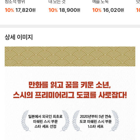
창조적 행위
내 모든 것
예술 도둑
맛
10
17,820
10
18,900
10
16,020
1
%
%
%
원
원
원
상세 이미지