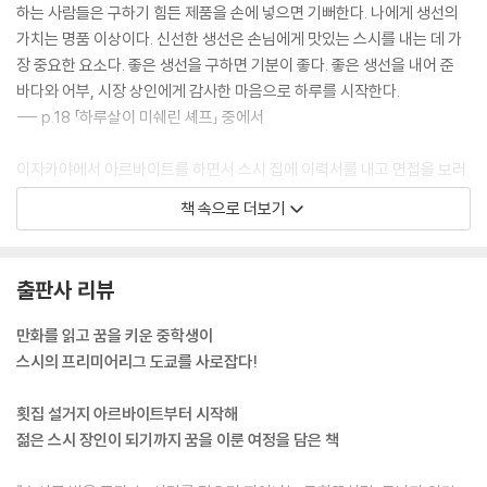
하는 사람들은 구하기 힘든 제품을 손에 넣으면 기뻐한다. 나에게 생선의
큰 목표, 작은 실행
가치는 명품 이상이다. 신선한 생선은 손님에게 맛있는 스시를 내는 데 가
의미 없는 고생은 없다
장 중요한 요소다. 좋은 생선을 구하면 기분이 좋다. 좋은 생선을 내어 준
슬럼프 탈출기
바다와 어부, 시장 상인에게 감사한 마음으로 하루를 시작한다.
국가대표의 마음가짐
--- p.18 「하루살이 미쉐린 셰프」 중에서
자신과의 싸움
자기만족에서 자기헌신으로
이자카야에서 아르바이트를 하면서 스시 집에 이력서를 내고 면접을 보러
다녔지만 번번이 떨어졌다. 일본어를 능숙하게 하지 못하니 받아 주는 곳
4 사람을 진심으로 대하다
책 속으로 더보기
이 없었다. 당시 내 통장 잔고는 우리 돈으로 30만 원 정도였다. 한 달 치 월
세 내기도 모자란 돈이라 생활하기에 턱없이 부족했다. 선택의 문제가 아
밥 먹었냐는 인사
니라 생계를 위해 한국으로 돌아갈 수밖에 없었다. 남은 돈으로 부모님 선
한 끼 식사, 동등한 존중
출판사 리뷰
물이라도 사갈까 하다가 ‘칼을 뽑았으면 무라도 썰어야지’ 하는 심정으로
스시 엄마
도쿄에서 가장 고급 스시 집에 가기로 했다. 마지막으로 스시를 맛있게 먹
사람 공부, 관심과 관찰
만화를 읽고 꿈을 키운 중학생이
고 돌아갈 생각이었다. 나보다 2살 더 많은 일본인 이시야마 선배가 카운터
관계의 전화위복
스시의 프리미어리그 도쿄를 사로잡다!
에서 스시를 만들어 주었다. 선배는 내 상황을 카네사카 사장에게 설명했
미운 사람 대처법
다. 사장은 몇 가지 질문을 했는데 긴장해서 못 알아들었다. 열심히 하겠다
기분 나쁜 말을 듣는 용기
횟집 설거지 아르바이트부터 시작해
는 대답만 반복했다.
차이를 존중하는 리더
젊은 스시 장인이 되기까지 꿈을 이룬 여정을 담은 책
맛집 의리
“나이는 몇 살인가?”
요리는 섬김이다