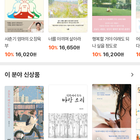
사춘기 엄마의 오장육
너를 아끼며 살아라
행복할 거야 이래도 되
어
부
나 싶을 정도로
다
10
16,650
%
원
10
16,020
10
16,200
1
%
%
원
원
이 분야 신상품