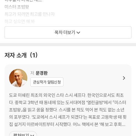
미스터 초밥왕
최고가 되려면 최고를 만나자
하고 싶으면 해 봐
가난은 가오다
목차 더보기
횟집 아르바이트
스시에 청춘을 바치다
오사카에서 놀고 도쿄에서 일하기
저자 소개
1
스시의 프리미어리그
촌놈의 스타성
외로울 때 남을 돕기
저
문경환
힘들어도 1년은 버티자
관심작가 알림신청
단기 목표 이루기
스시야 쇼타
도쿄 미쉐린 최초의 외국인 스타 스시 셰프다. 한국인으로서도 최초
다. 중학교 3학년 때 동네에 있는 도서대여점 ‘열린글방’에서 『미스터
2 기본을 지킨다
초밥왕』을 읽고 꿈을 정했다. 스시를 본 적도 먹어 본 적도 없는 소년
의 포부였다. ‘도쿄에서 스시 셰프가 되겠다’는 목표로 고등학생 때 횟
오감의 요리 관광
집 설거지 아르바이트부터 시작했다. 어느 책에서 본 ‘해 보고 후회하
특급 요리사의 육감
자’라는 한 구절을 마음에 새기고 도전하는 삶을 살고 있다. 충청남도
펼쳐보기