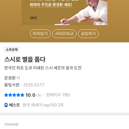
미리보기
사이즈비교
공유하기
소득공제
스시로 별을 품다
한국인 최초 도쿄 미쉐린 스시 셰프의 꿈과 도전
문경환
저
봄빛서원
2025.03.17.
10.0
판매지수
780
9
베스트
한국 에세이 top100 2주
17,500
원