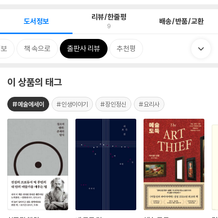
리뷰/한줄평
도서정보
배송/반품/교환
9
정보
책 속으로
출판사 리뷰
추천평
이 상품의 태그
#예술에세이
#인생이야기
#장인정신
#요리사