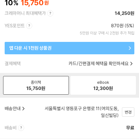
10
15,750
크레마머니 최대혜택가
14,250원
YES포인트
870원 (5%)
5만원 이상 구매 시 2천원 추가 적립
앱 다운 시 1천원 상품권
결제혜택
카드/간편결제 혜택을 확인하세요
종이책
eBook
15,750
원
12,300
원
배송안내
서울특별시 영등포구 은행로 11(여의도동,
변경
일신빌딩)
배송비
무료