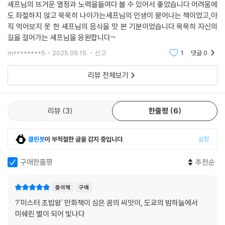
셰프님의 뜨거운 열정과 노력을들여다 볼 수 있어서 좋았습니다.어려움에
도 좌절하지 않고 묵묵히 나아가는셰프님의 인생이 묻어나는 책이었고,아
직 먹어보지 못 한 셰프님의 음식을 맛 본 기분이었습니다.묵묵히 자신의
길을 걸어가는 셰프님을 응원합니다~
m********5
2025.09.15.
신고
1
댓글
0
리뷰 전체보기
리뷰
3
한줄평
6
클린봇
이 부적절한 글을 감지 중입니다.
설정
구매한줄평
추천순
종이책
구매
?'미스터 초밥왕' 만화책이 심은 꿈의 씨앗이, 도쿄의 밤하늘에서
미쉐린 별이 되어 빛나다