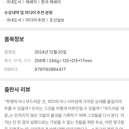
국내도서
에세이
한국 에세이
수상내역 및 미디어 추천 분류
국내도서
미디어 추천
조선일보
품목정보
발행일
2024년 12월 20일
쪽수, 무게, 크기
256쪽 | 246g | 125*215*17mm
ISBN13
9791192884417
출판사 리뷰
“투명하거나 부드러운 것, 희미하거나 사라짐에 가까운 상태를 물질이라
부를 수 있을까? 우리는 그것을 어떻게 어루만질 수 있을까? 『부드러운 재
료』는 만져지지 않은 것들의 물성을 기록하기 위해 그것들을 다시 본다. 저
자는 단 한 겹의 설명으로는 가닿을 수 없는 것들을 위한 추상, 어떤 영구함