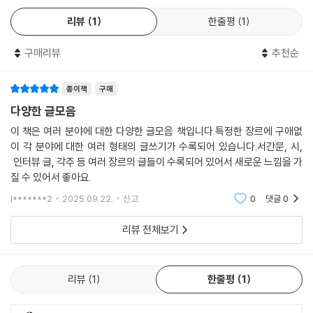
리뷰
1
한줄평
1
-로니 혼의 유리 조각 연작, 장희진의 앨범 『Me and the Glassbirds』,
샹탈 아케르만의 영화 「브뤼셀에서의 ?60년대 말의 소녀의 초상」,
구매리뷰
추천순
-김유자·박보마·이나하·함혜경의 단체전 『Summerspace』,
-펠릭스 곤잘레스-토레스 개인전 『Double』(2012)의 일환으로 서울 시
내 곳곳의 전광판에 설치된 작품 「무제」 중 태평로빌딩과 명동 신세계백화
종이책
구매
점 맞은편 중앙우체국 설치물, 2023년 5월에 본 같은 장소의 풍경, 그리
다양한 글모음
고 이승훈의 시 「10년」,
이 책은 여러 분야에 대한 다양한 글모음 책입니다.특정한 장르에 구애없
-아피찻퐁 위라세타쿤의 「블루」와 「에메랄드」, 데릭 저먼의 「블루」와 ‘국립
이 각 분야에 대한 여러 형태의 글쓰기가 수록되어 있습니다.서간문, 시,
현대미술관 서울 필름앤비디오 상영관’이라는 공간,
인터뷰 글, 각주 등 여러 장르의 글들이 수록되어 있어서 새로운 느낌을 가
-볼프강 틸만스의 전시 『To look without fear』 중에서 사진 「Wake」,
질 수 있어서 좋아요.
이민휘의 앨범 『미래의 고향』, 존 애시버리의 시 「How to Continue」,
l*******2
2025.09.22.
신고
0
댓글
0
-샬롯 웰스의 「애프터썬」, 아피찻퐁 위라세타쿤의 「메모리아」, 로이스 파
티뇨의 「삼사라)의 각각 한 장면,
리뷰 전체보기
-조이 레너드의 「Strange Fruit」와 그가 이 작업에 관해 작성한 문서,
-줄리 머레투의 SFMOMA 커미션 작업 「HOWL, eon(I, II)」과 하이디 부
허 회고전 『하이디 부허: 공간은 피막, 피부』,
리뷰
1
한줄평
1
-이미래의 「같이 있고 싶다고」,
-『권진규 탄생 100주년 기념 - 노실의 천사』에서 본 권진규의 조각 「도