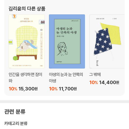
구하는 잠
김리윤
의 다른 상품
손에 잡히는
가용 공포
소진되지 않는 덩어리
얼굴의 물성
언제나 신선한 프레임
표면을 뒤집으며 떠다니기
불투명한 빛을 투명하게 걸어두기
가변 테두리의 사랑
인간을 생각하면 잠이
야생의 눈과 눈 안쪽의
그 밖에
나가며 - 부드러운 재료
와
야생
10
14,400
%
원
10
15,300
10
11,700
%
%
원
원
관련 분류
카테고리 분류