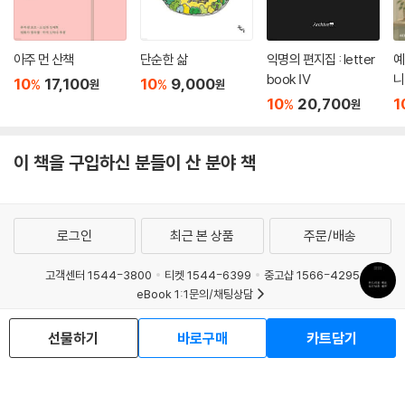
아주 먼 산책
단순한 삶
익명의 편지집 : letter
예
book Ⅳ
니
10
17,100
10
9,000
%
%
원
원
10
20,700
1
%
원
이 책을 구입하신 분들이 산 분야 책
로그인
최근 본 상품
주문/배송
고객센터 1544-3800
티켓 1544-6399
중고샵 1566-4295
eBook 1:1문의/채팅상담
예스이십사(주) 사업자 정보
선물하기
바로구매
카트담기
이용약관
개인정보처리방침
청소년보호정책
PC버전
회사소개
거래처관계자께
도서홍보
광고