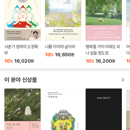
는 물질, 책이라는 사물 위에 잠시 고정된 배치를 갖게 된 이 책의 언어들처
럼. 이 책 역시 다시 재료가 될 것이며, 이미 재료이기도 하다.” - 「나가며」
사춘기 엄마의 오장육
너를 아끼며 살아라
행복할 거야 이래도 되
어
부
나 싶을 정도로
다
10
16,650
%
원
10
16,020
10
16,200
1
%
%
원
원
이 분야 신상품