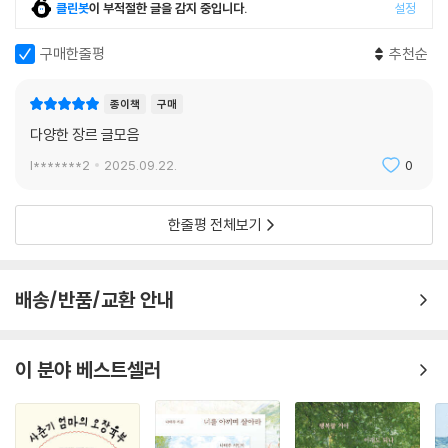
클린봇
이 부적절한 글을 감지 중입니다.
설정
모」,
-『젊은모색 2023: 미술관을 위한 주석』,
구매한줄평
추천순
-앤 카슨의 『플로트』,
-오희원 개인전 『Rays blooming』,
종이책
구매
-양주시립민복진미술관 기획 전시 『무브망 - 조각의 선』 등.
다양한 장르 글모음
전시, 영화, 사진, 조각, 책, 공간 등 물질로서의 재료들은 더 이상 문서 작
l*******2
2025.09.22.
0
성 당시의 상태로 존재하지 않는다. 이제 그것들은 그곳에 없다. 하지만 그
것들을 재료 삼아 작성된 각각의 글이 존재한다. 독자들은 그것들을 재료
한줄평 전체보기
삼아 자기만의 부드러운 사유, 부드러운 글을 써볼 수도 있겠다.
“책을 쓰는 동안 재료의 부드러움은 물성에 대한 형용사가 아니라 재료라
배송/반품/교환 안내
는 범주 자체의 성질에 대한 형용사라는 사실을 다시 알게 되었다. 그 부드
러움이 ‘재료’라는 말이 가진 기호로서의 테두리마저 헝클어뜨린다는 사실
도 알게 되었다. 그리하여 재료라는 범주 자체를 물성과 무관하게 부드럽
이 분야 베스트셀러
게 유동하는 성질의 것으로 변화시킨다는 것을. 재료는 어떤 결과물을 위
해 준비된 물질이라기보다 어떤 결과물도 향하지 않는 물질이다. 그러다
문득 어떤 형상을 이루고, 형상인 채로 다시 재료가 되는 물질이다. 종이라