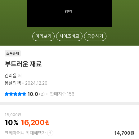
미리보기
사이즈비교
공유하기
소득공제
부드러운 재료
김리윤
저
봄날의책
2024.12.20.
10.0
판매지수
156
2
18,000
원
10
16,200
크레마머니 최대혜택가
14,700원