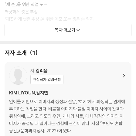
『새 손』을 위한 작업 노트
깨끗하게 씻은 추상
「깨끗하게 씻은 추상」을 위한 메모 또는 씻은 손 일지
새 손으로
목차 더보기
새 얼굴로
투명도 혼합 공간
저자 소개
1
유리의 부드러운 의지
유리 상태
저
김리윤
전망들 - 장면의 자락
관심작가 알림신청
감정의 자연스러운 상태
우리의 여기의 이것의
KIM LIYOUN,김지연
언어를 기반으로 이미지의 생성과 전달, ‘보기’에서 파생되는 관계에
부드러운 입구
주목하는 작업을 한다. 비물질 이미지와 물질 이미지 사이의 간격과
뒤섞임에, 그리고 의도와 우연, 개체와 사물, 매체 각각의 의지와 이
듀얼 영원
미지가 중첩될 때 일어나는 경험에 관심이 많다. 시집 『투명도 혼합
미만의 미정
공간』(문학과지성사, 2022)이 있다.
두려움과 함께 보기