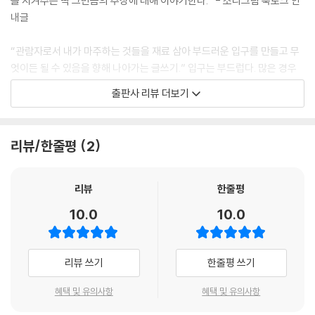
을 지켜주는 딱 그만큼의 추상에 대해 이야기한다.” - 소리그림 북토크 안
내글
“관람자로서 내가 마주하는 것들을 재료 삼아 부드러운 입구를 만들고 무
엇이든 될 수 있음을 향해 나아가는 글쓰기.” 입구는 부드럽다. 많은 경우
입구가 출구를 겸할 수 있다는 점에서 특히 그렇다. 재료들은 언제나 완성
출판사 리뷰 더보기
이라는 지점을 향해 움직이는 것 같지만 그곳이 어디인지는 아무도 모르며
그곳은 언제든지 바뀌거나 사라질 수 있는 곳, 가변성이라는 성질 자체로
존재하는 ‘것’에 가까운 무엇이다.
리뷰/한줄평
2
이 책은 사진, 그림, 조각, 영화, 전시, 퍼포먼스, 책, 그리고 온갖 곳에 흩뿌
려진 말과 글을 재료 삼아 만들어졌다. 서간문, 가상의 인터뷰, 시, 주석을
리뷰
한줄평
출발 삼은 글, 전체 글을 재료로 한 글 등 다양한 형식을 취한다. 글에서는
10.0
10.0
그밖에 잠과 꿈과 창문과 유리와 소리(음악)와 눈과 비와 얼굴과 빛 등이
주요하게 등장하고 재료로 다루어진다. 그중 어떤 글은 격렬한 사랑의 기
록이기도 하고, 어떤 글은 가라앉은 슬픔의 기록이기도 하다. 특히 「미만의
리뷰 쓰기
한줄평 쓰기
미정」, 「두려움과 함께 보기」, 「소진되지 않은 덩어리」, 「표면을 뒤집으며
떠다니기」는 좀더 눈여겨보았으면 한다. 이 책에 등장하는 재료들, 책의 저
혜택 및 유의사항
혜택 및 유의사항
자가 불러낸 재료들은 아래와 같다.