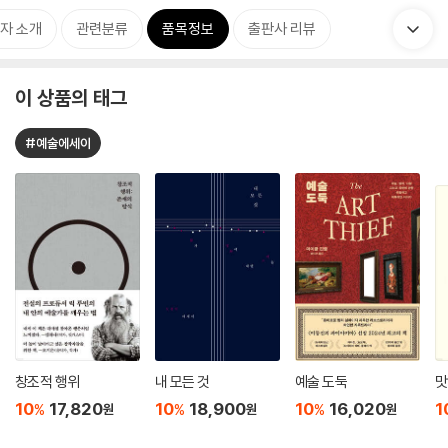
자 소개
관련분류
품목정보
출판사 리뷰
이 상품의 태그
#예술에세이
창조적 행위
내 모든 것
예술 도둑
맛
10
17,820
10
18,900
10
16,020
1
%
%
%
원
원
원