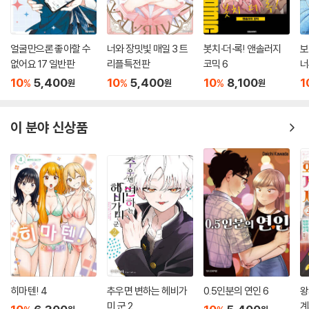
얼굴만으론 좋아할 수
너와 장밋빛 매일 3 트
봇치·더·록! 앤솔러지
보
없어요 17 일반판
리플특전판
코믹 6
너
10
5,400
10
5,400
10
8,100
1
%
%
%
원
원
원
이 분야 신상품
히마텐! 4
추우면 변하는 헤비가
0.5인분의 연인 6
왕
미 군 2
계