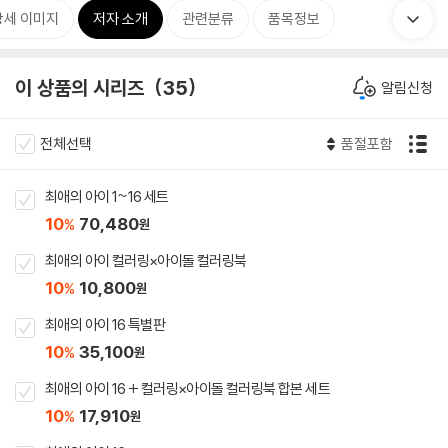
상세 이미지
저자 소개
관련분류
품목정보
이 상품의 시리즈
35
알림신청
전체선택
품절포함
최애의 아이 1~16 세트
10
70,480
%
원
최애의 아이 컬러링×아이돌 컬러링북
10
10,800
%
원
최애의 아이 16 특별판
10
35,100
%
원
최애의 아이 16 + 컬러링×아이돌 컬러링북 합본 세트
10
17,910
%
원