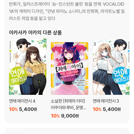
만화가, 일러스트레이터. 'ib-인스턴트 불릿' 등을 연재. VOCALOID
‘IA’의 캐릭터 디자인, 『안녕 피아노 소나타』의 만화화, 라이트노벨 일
러스트 작업 등을 맡고 있다.
아카사카 아카
의 다른 상품
연애 에이전시 4
소설판 [최애의 아이]
연애 에이전시 3
아쿠아와 루비, 운명의
10
5,400
10
5,400
%
%
원
원
시작
10
9,000
%
원