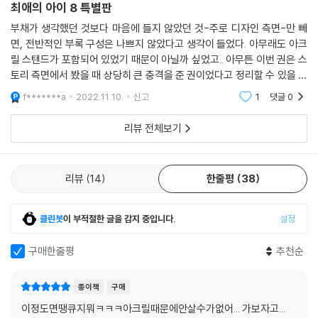
최애의 아이 8 특별판
부채가 생각했던 것보다 마음에 들지 않았던 것-주로 디자인 측면-만 빼
면, 전반적인 부록 구성은 나쁘지 않았다고 생각이 들었다. 아무래도 아크
릴 스탠드가 포함되어 있었기 때문이 아닐까 싶었고.. 아무튼 이번 권은 스
토리 측면에서 봤을 때 상당히 큰 충격을 준 권이었다고 정리할 수 있을 것
같았다. 무엇보다 1권 첫 번째 에피소드에서 아이가 출산하기 누군가에 의
f*******a
2022.11.10.
신고
1
댓글
0
해 죽음을 당
리뷰 전체보기
리뷰
14
한줄평
38
클린봇
이 부적절한 글을 감지 중입니다.
설정
구매한줄평
추천순
종이책
구매
이정도면땡큐지뭐ㅋㅋㅋ아크릴때문에안살수가없어... 가보자고...