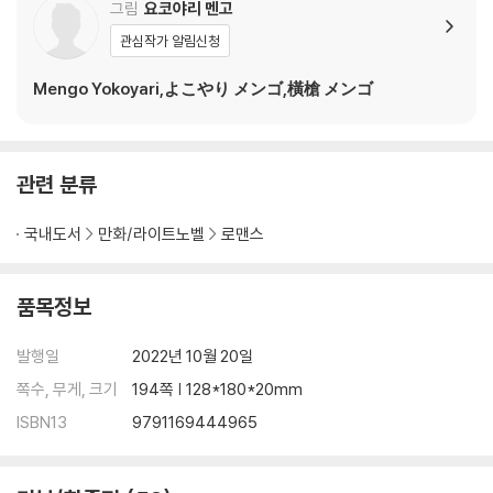
그림
요코야리 멘고
관심작가 알림신청
Mengo Yokoyari,よこやり メンゴ,橫槍 メンゴ
관련 분류
국내도서
만화/라이트노벨
로맨스
품목정보
발행일
2022년 10월 20일
쪽수, 무게, 크기
194쪽 | 128*180*20mm
ISBN13
9791169444965