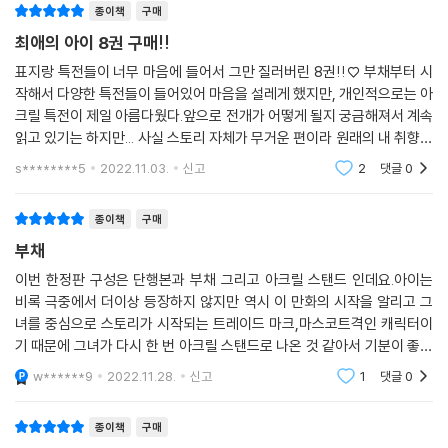
종이책
구매
최애의 아이 8권 구매!!
표지랑 특전들이 너무 마음에 들어서 그만 질러버린 8권!!♡ 부채부터 시
작해서 다양한 특전들이 들어있어 마음을 설레게 했지만, 개인적으로는 아
크릴 특전이 제일 아름다웠다.앞으로 전개가 어떻게 될지 궁금해져서 계속
읽고 있기는 하지만... 사실 스토리 자체가 무거운 편이라 원래의 내 취향에
들어맞는 이야기는 아니다ㅠ.ㅠ 나는 좀 더 한없이 밝은 분위기를 좋아하
s********5
2022.11.03.
신고
2
댓글
0
는 사람이라.
종이책
구매
부채
이번 한정판 구성은 단행본과 부채 그리고 아크릴 스탠드 인데요.아이는
비록 극중에서 더이상 등장하지 않지만 역시 이 만화의 시작을 알리고 그
녀를 중심으로 스토리가 시작되는 트레이드 마크,마스코트격인 캐릭터이
기 때문에 그녀가 다시 한 번 아크릴 스탠드로 나온 것 같아서 기분이 좋습
니다.팬분들이하면 전혀 후회하지 않으실 좋은 구성이라고 생각합니다.책
w******9
2022.11.28.
신고
1
댓글
0
을 읽으며 가장 충격
종이책
구매