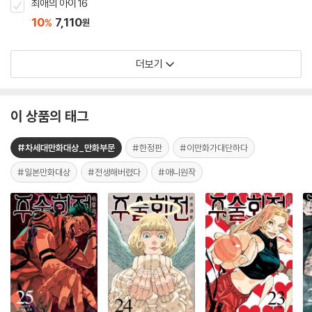
최애의 아이 16
10
7,110
%
원
더보기
이 상품의 태그
#차세대만화대상_만화부문
#한정판
#이만화가대단하다
#일본만화대상
#전생해버렸다
#애니원작