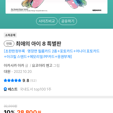
사이즈비교
공유하기
소득공제
최애의 아이 8 특별판
만화
초판한정부록 : 명장면 필름카드 2종+포토카드+어나더 포토카드
+아크릴 스탠드+메모리얼 PP카드+응원부채
아카사카 아카
글
요코야리 멘고
그림
대원
2022.10.20.
9.8
52
베스트
국내도서 top100 1주
32,000
원
10
28,800