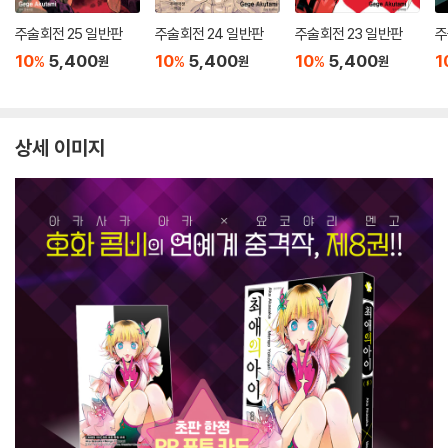
주술회전 25 일반판
주술회전 24 일반판
주술회전 23 일반판
주
10
5,400
10
5,400
10
5,400
1
%
%
%
원
원
원
상세 이미지