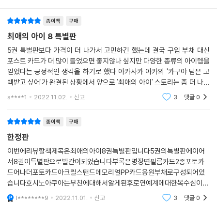
종이책
구매
최애의 아이 8 특별판
5권 특별판보다 가격이 더 나가서 고민하긴 했는데 결국 구입 부채 대신
포스트 카드가 더 많이 들었으면 좋지않나 싶지만 다양한 종류의 아이템을
얻었다는 긍정적인 생각을 하기로 했다 아카사카 아카의 '카구야 님은 고
백받고 싶어'가 완결된 상황에서 앞으로 '최애의 아이' 스토리는 좀 더 나아
졌으면 하는 생각 산으로 가지는 말자 제발
s****1
2022.11.02.
신고
3
댓글
0
종이책
구매
한정판
이번에리뷰할책제목은최애의아이8권특별판입니다5권의특별판에이어
서8권이특별판으로발간이되었습니다부록은명장면필름카드2종포토카
드어나더포토카드아크릴스탠드메모리얼PP카드응원부채로구성되어있
습니다호시노아쿠아는부친에대해서알게된후로연예계에대한복수심이점
차사글어들고있었습니다이번에도역시재미있었고한정판구성도마음에들
l********9
2022.11.01.
신고
3
댓글
0
었던최애의아이8권특별판이였습니다