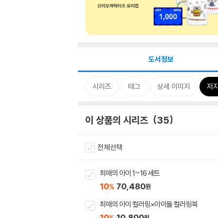
도서정보
시리즈
태그
상세 이미지
저자
이 상품의 시리즈
35
전체선택
최애의 아이 1~16 세트
10
70,480
%
원
최애의 아이 컬러링×아이돌 컬러링북
10
10,800
%
원