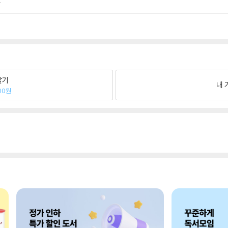
.
팔기
내 
00원