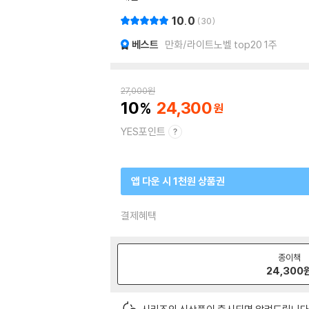
10.0
30
베스트
만화/라이트노벨 top20 1주
27,000
원
10
24,300
YES포인트
앱 다운 시 1천원 상품권
결제혜택
종이책
24,300