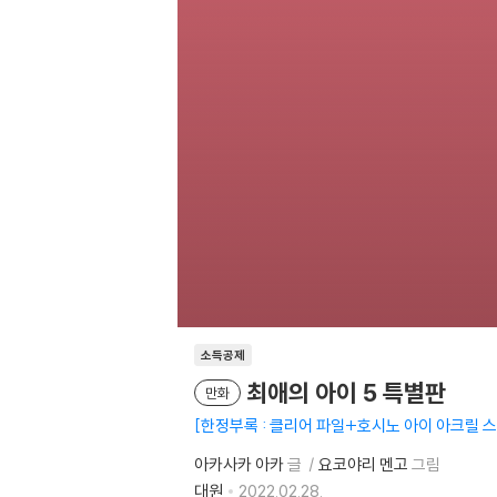
소득공제
최애의 아이 5 특별판
만화
한정부록 : 클리어 파일+호시노 아이 아크릴
아카사카 아카
글
요코야리 멘고
그림
대원
2022.02.28.