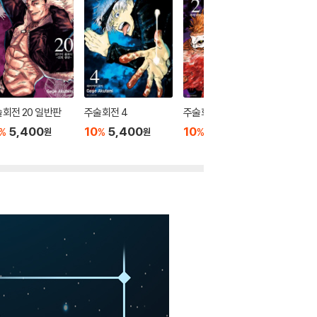
회전 20 일반판
주술회전 4
주술회전 2
주술회전 
5,400
10
5,400
10
5,400
10
5
%
%
%
%
원
원
원