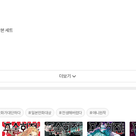
합본 세트
더보기
만화가대단하다
#일본만화대상
#전생해버렸다
#애니원작