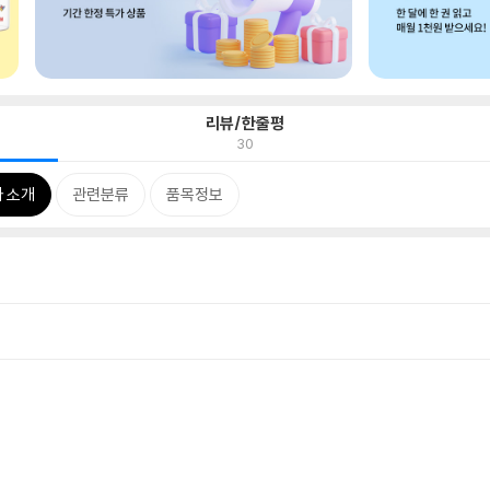
리뷰/한줄평
30
 소개
관련분류
품목정보