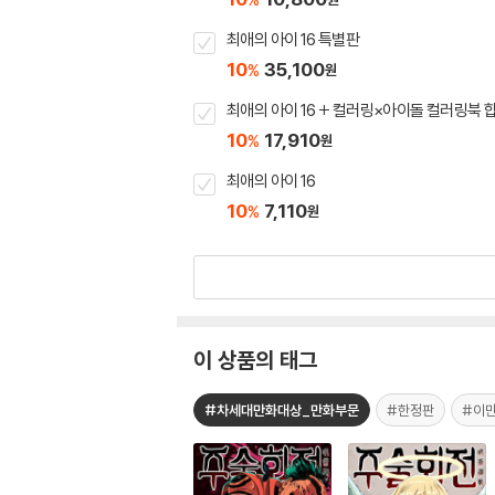
최애의 아이 16 특별판
10
35,100
%
원
최애의 아이 16 + 컬러링×아이돌 컬러링북 
10
17,910
%
원
최애의 아이 16
10
7,110
%
원
이 상품의 태그
#차세대만화대상_만화부문
#한정판
#이