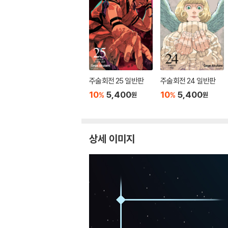
주술회전 25 일반판
주술회전 24 일반판
10
5,400
10
5,400
%
%
원
원
상세 이미지