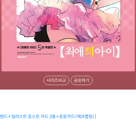
사이즈비교
공유하기
 스탠드+일러스트 포스트 카드 2종+포토카드(책과랩핑)