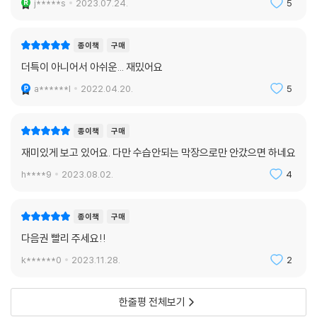
j*****s
2023.07.24.
5
종이책
구매
더특이 아니어서 아쉬운... 재밌어요
a******l
2022.04.20.
5
종이책
구매
재미있게 보고 있어요. 다만 수습안되는 막장으로만 안갔으면 하네요
h****9
2023.08.02.
4
종이책
구매
다음권 빨리 주세요!!
k******0
2023.11.28.
2
한줄평 전체보기