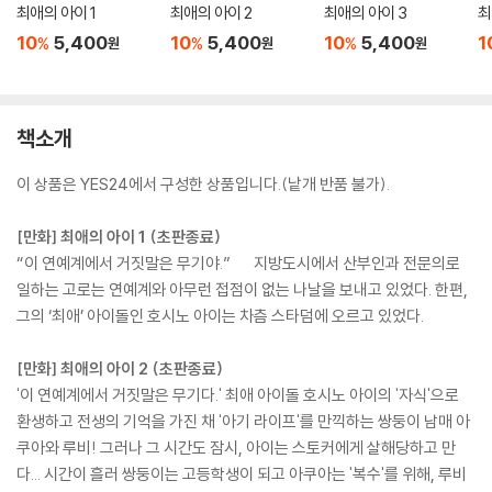
최애의 아이 1
최애의 아이 2
최애의 아이 3
최
10
5,400
10
5,400
10
5,400
1
%
%
%
원
원
원
책소개
이 상품은 YES24에서 구성한 상품입니다.(낱개 반품 불가).
[만화] 최애의 아이 1 (초판종료)
“이 연예계에서 거짓말은 무기야.” 지방도시에서 산부인과 전문의로
일하는 고로는 연예계와 아무런 접점이 없는 나날을 보내고 있었다. 한편,
그의 ‘최애’ 아이돌인 호시노 아이는 차츰 스타덤에 오르고 있었다.
[만화] 최애의 아이 2 (초판종료)
'이 연예계에서 거짓말은 무기다.' 최애 아이돌 호시노 아이의 '자식'으로
환생하고 전생의 기억을 가진 채 '아기 라이프'를 만끽하는 쌍둥이 남매 아
쿠아와 루비! 그러나 그 시간도 잠시, 아이는 스토커에게 살해당하고 만
다... 시간이 흘러 쌍둥이는 고등학생이 되고 아쿠아는 '복수'를 위해, 루비