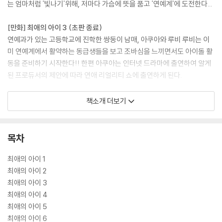
는 엄마처럼 '빛나기'위해, 저마다 가슴에 뜻을 품고 '연예계'에 도전한다...
[만화] 최애의 아이 3 (초판 종료)
연예과가 있는 고등학교에 진학한 쌍둥이 남매, 아쿠아와 루비 루비는 이
미 연예계에서 활약하는 동급생들을 보고 조바심을 느끼면서도 아이돌 활
동을 준비하기 시작한다!! 한편 아쿠아는 인터넷 드라마에 출연하여 알게
된 프로듀서의 제안에 따라 연애 리얼리티 쇼에 출연하게 된다.
[만화] 최애의 아이 4 (더블 특전 종료 / 초판 종료)
책소개 더보기
배우와 아이돌 사이에서 고민하는 카나. 그러는 사이에 퍼스트 스테이지는
다가오고...
목차
[만화] 최애의 아이 5 (초판종료)
쌍둥이 남매 아쿠아와 루비는 연예계에서 절찬리 분투 중! 루비가 소속한
최애의 아이 1
신생 'B코마치'는 퍼스트 라이브를 마치고 앞으로의 활약에 기대를 받게
최애의 아이 2
된다. 한편 아쿠아에게 들어온 다음 일은 '2.5차원 무대'출연!! 그 무대에는
최애의 아이 3
연애 리얼리티 쇼를 하며 '연인'이 된 쿠로카와 아카네, 그리고 아쿠아에게
최애의 아이 4
호감을 품은 아리마 카나도 출연하게 되는데...
최애의 아이 5
최애의 아이 6