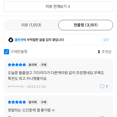
리뷰 전체보기
리뷰
1,503
한줄평
3,151
클린봇
이 부적절한 글을 감지 중입니다.
설정
구매한줄평
추천순
종이책
구매
오늘쯤 뜰줄알고 기다리다가 다른책이랑 같이 주문했네요.부록도
특전도 최고 카나짱좋아요.
l*******0
2023.07.24.
7
종이책
구매
정발되는 신간중에 젤 좋아함 ㅠ