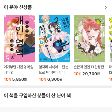
이 분야 신상품
여기부턴 개인 영역 입
옆자리 녀석이 그런 눈
손끝과 연연 13 한정판
타
니다 8
으로 쳐다본다 4 더블
1
10
29,700
%
원
특전판
10
5,850
10
6,300
1
%
%
원
원
이 책을 구입하신 분들이 산 분야 책