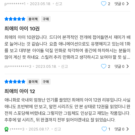
를 끌고 있는데 인기가 더 올라갔으면 좋겠습니다!!! 이번에 애니메이션
p********1
2023.05.18.
신고
2
댓글
0
오프닝 '아이돌' 앨
종이책
구매
최애의 아이 10권
최애의 아이 10권입니다. 드디어 본격적인 전개에 접어들면서 재미가 배
로 늘어나는 것 같습니다. 요즘 애니메이션으로도 유명해지고 있는데 1화
를 보고 대부분 아이돌 덕질 만화로 착각하여 중간에 하차하시는 분들이
많이 계신 듯 하네요. 스릴러 추리 만화라고 생각하시고 보여야 할 듯 싶습
니다. 저는 취향에 딱 맞아서 계속 보고 있는데 인기가 식지 않고 쭉 이어졌
m**********3
2023.05.18.
신고
2
댓글
0
으면 좋겠습니다.
종이책
구매
최애의 아이 12
애니화로 국내외 엄청난 인기를 끌었던 최애의 아이 12권 리뷰입니다.사실
애니도 초반밖에 안 보고, 앞전 시리즈도 안 본 상태로 12권을 읽었더니 완
전히 스포당해 버렸네요.그렇지만 그림체도 인상깊고 재밌는 작품입니다.
추후에 앞 시리즈, 뒤 완결까지 전부 읽어야겠네요.잘 읽었습니다.
r*****3
2025.08.17.
신고
1
댓글
0