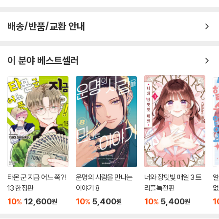
배송/반품/교환 안내
이 분야 베스트셀러
타몬 군 지금 어느 쪽?!
운명의 사람을 만나는
너와 장밋빛 매일 3 트
얼
13 한정판
이야기 8
리플특전판
없
10
12,600
10
5,400
10
5,400
1
%
%
%
원
원
원