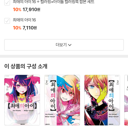
최애의 아이 16 + 컬러링×아이돌 컬러링북 합본 세트
10
17,910
%
원
최애의 아이 16
10
7,110
%
원
더보기
이 상품의 구성 소개