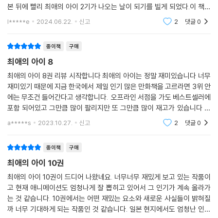
본 뒤에 빨리 최애의 아이 2기가 나오는 날이 되기를 빌게 되었다.이 책은
최애의 아이 애니를 좋아했던 사람들에게 추천한다.
l*****e
2024.06.22.
신고
2
댓글
0
종이책
구매
최애의 아이 8
최애의 아이 8권 리뷰 시작합니다 최애의 아이는 정말 재미있습니다 너무
재미있기 때문에 지금 한국에서 제일 인기 많은 만화책을 고르라면 3위 안
에는 무조건 들어간다고 생각합니다. 오프라인 서점을 가도 베스트셀러에
포함 되어있고 그만큼 많이 팔리지만 또 그만큼 많이 재고가 있습니다 정
말 인기가 엄청 나죠 ㅎㅎ 왜 인기가 많을까 생각을 해봤는데 정말 캐릭터
a*****s
2023.10.27.
신고
2
댓글
0
가 입체적
종이책
구매
최애의 아이 10권
최애의 아이 10권이 드디어 나왔네요. 너무너무 재밌게 보고 있는 작품이
고 현재 애니메이션도 엄청나게 잘 뽑히고 있어서 그 인기가 계속 올라가
는 것 같습니다. 10권에서는 어떤 재밌는 요소와 새로운 사실들이 밝혀질
까 너무 기대하게 되는 작품인 것 같습니다. 일본 현지에서도 엄청난 인기