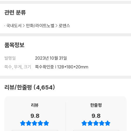
관련 분류
국내도서
만화/라이트노벨
로맨스
품목정보
발행일
2023년 10월 31일
쪽수, 무게, 크기
쪽수확인중 | 128*180*20mm
리뷰/한줄평
4,654
리뷰
한줄평
9.8
9.8