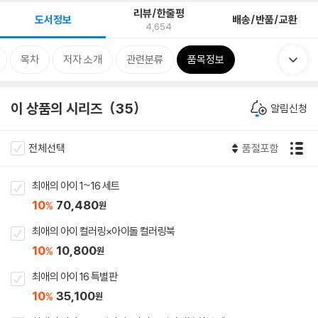
리뷰/한줄평
도서정보
배송/반품/교환
4,654
목차
저자 소개
관련분류
품목정보
이 상품의 시리즈
35
알림신청
전체선택
품절포함
최애의 아이 1~16 세트
10
70,480
%
원
최애의 아이 컬러링×아이돌 컬러링북
10
10,800
%
원
최애의 아이 16 특별판
10
35,100
%
원