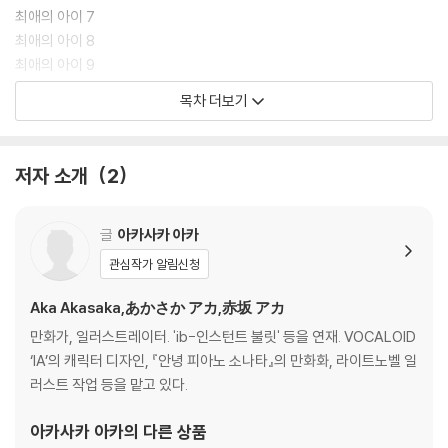
[만화] 최애의 아이 6 (초판종료)
최애의 아이 7
원작자 사메지마 아비코는 각본을 폐기했지만, 이후 각본가 GOA와 화해
최애의 아이 8
하고 납득할 수 있는 각본을 만들어낸다. 그러나 두 크리에이터가 손잡고
최애의 아이 9
완성한 것은 배우의 연기에 전적으로 맡기는 고난도 각본이었다! 한편 '감
최애의 아이 10
목차 더보기
정연기'를 요구받게 된 호시노 아쿠아는 아이의 죽음에서 비롯된 깊은 자
최애의 아이 11
신의 트라우마와 마주하게 되고...
최애의 아이 12
저자 소개
2
[만화] 최애의 아이 7 (초판종료)
대인기 만화 도쿄 블레이드의 2.5차원 무대, 공연 개막! 유년기의 인연을
시작으로 대립하는 과거의 천재 아역 아리마 카나와 현 극단 라라라이 에
글
아카사카 아카
이스 쿠로카와 아카네는 무대 위에서 저마다 자신의 연기를 부딪힌다! 그
관심작가 알림신청
리고 '감정연기'를 위해서 자신의 트라우마와 마주한 호시노 아쿠아가 다
다른 배우로서의 삶이란?!
Aka Akasaka,あかさか アカ,赤坂 アカ
만화가, 일러스트레이터. 'ib-인스턴트 불릿' 등을 연재. VOCALOID
[만화] 최애의 아이 8 (초판종료)
‘IA’의 캐릭터 디자인, 『안녕 피아노 소나타』의 만화화, 라이트노벨 일
호시노 아쿠아는 부친에 대해서 알게 된 뒤로 연예계에 대한 복수심이 꺼
러스트 작업 등을 맡고 있다.
져가고 있었다. 한편 호시노 루비를 위시한 신생 B코마치는 유튜브 채널을
키우기 위해서 MV촬영을 결정! 2.
아카사카 아카
의 다른 상품