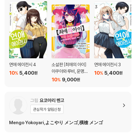
[만화] 최애의 아이 9 (초판 종료)
MV촬영을 위해 방문환 신화의 땅 타카치호에서 루비는 아이를 죽인 범인
이 2인조라는 사실을 알게된다. 그 중 한명은 지금도 뻔뻔히 살아있다는 것
을 용서하지 못하고 자기 손으로 죽이겠다고 다짐한다.
[만화] 최애의 아이 10 (초판 종료)
루비가 리포터를 맡은 인터넷 방송국의 버라이어티 방송에서 다룬 코스프
레 특집은 큰 논란으로 발전 복수심에 불타는 루비는 이 소동까지 이용하
연애 에이전시 4
소설판 [최애의 아이]
연애 에이전시 3
게 되는데?!
아쿠아와 루비, 운명의
10
5,400
10
5,400
%
%
원
원
시작
10
9,000
%
[만화] 최애의 아이 11 (초판종료)
원
.
그림
요코야리 멘고
[만화] 최애의 아이 12 (초판한정부록 : PP포토카드 (책과랩핑))
관심작가 알림신청
Mengo Yokoyari,よこやり メンゴ,橫槍 メンゴ