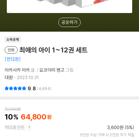
공유하기
소득공제
최애의 아이 1~12권 세트
만화
전12권
아카사카 아카
글
요코야리 멘고
그림
대원
2023.10.31.
9.8
4,654
72,000
원
10
64,800
YES포인트
3,600원 (5%)
5만원 이상 구매 시 2천원 추가 적립