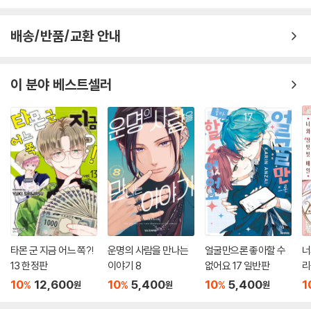
배송/반품/교환 안내
이 분야 베스트셀러
타몬 군 지금 어느 쪽?!
운명의 사람을 만나는
얼굴만으론 좋아할 수
너
13 한정판
이야기 8
없어요 17 일반판
리
10
12,600
10
5,400
10
5,400
1
%
%
%
원
원
원