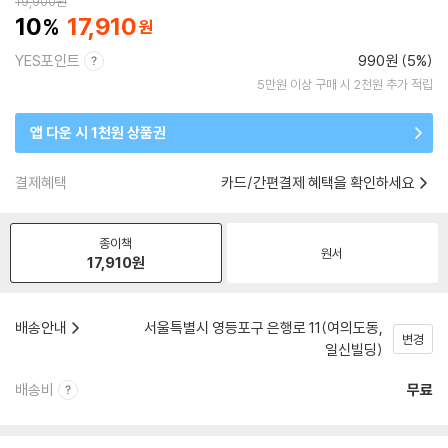
19,900
원
10
17,910
YES포인트
990원 (5%)
5만원 이상 구매 시 2천원 추가 적립
앱 다운 시 1천원 상품권
결제혜택
카드/간편결제 혜택을 확인하세요
종이책
원서
17,910
원
배송안내
서울특별시 영등포구 은행로 11(여의도동,
변경
일신빌딩)
배송비
무료