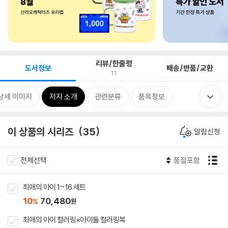
리뷰/한줄평
도서정보
배송/반품/교환
11
상세 이미지
저자 소개
관련분류
품목정보
이 상품의 시리즈
35
알림신청
전체선택
품절포함
최애의 아이 1~16 세트
10
70,480
%
원
최애의 아이 컬러링×아이돌 컬러링북