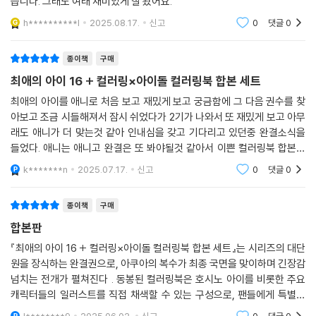
습니다. 그래도 여태 재미있게 잘 봤어요.
h**********l
2025.08.17.
신고
0
댓글
0
종이책
구매
최애의 아이 16 + 컬러링×아이돌 컬러링북 합본 세트
최애의 아이를 애니로 처음 보고 재밌게 보고 궁금함에 그 다음 권수를 찾
아보고 조금 시들해져서 잠시 쉬었다가 2기가 나와서 또 재밌게 보고 아무
래도 애니가 더 맞는것 같아 인내심을 갖고 기다리고 있던중 완결소식을
들었다. 애니는 애니고 완결은 또 봐야될것 같아서 이쁜 컬러링북 합본으
로 구매를 했다. 역시나 아쿠아다운 결말이었고 안타까운 마음이든다 애니
k*******n
2025.07.17.
신고
0
댓글
0
기달려야지
종이책
구매
합본판
『최애의 아이 16 + 컬러링×아이돌 컬러링북 합본 세트』는 시리즈의 대단
원을 장식하는 완결권으로, 아쿠아의 복수가 최종 국면을 맞이하며 긴장감
넘치는 전개가 펼쳐진다 . 동봉된 컬러링북은 호시노 아이를 비롯한 주요
캐릭터들의 일러스트를 직접 채색할 수 있는 구성으로, 팬들에게 특별한
소장 가치를 제공한다 . 특전으로는 호시노 아이 홀로그램 즉석사진 카드