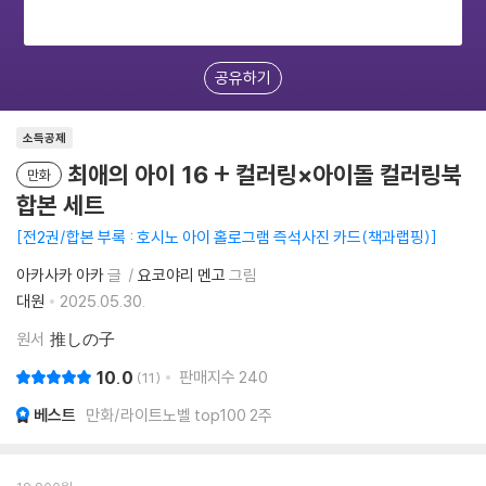
공유하기
소득공제
최애의 아이 16 + 컬러링×아이돌 컬러링북
만화
합본 세트
전2권/합본 부록 : 호시노 아이 홀로그램 즉석사진 카드(책과랩핑)
아카사카 아카
글
요코야리 멘고
그림
대원
2025.05.30.
원서
推しの子
10.0
판매지수
240
11
베스트
만화/라이트노벨 top100 2주