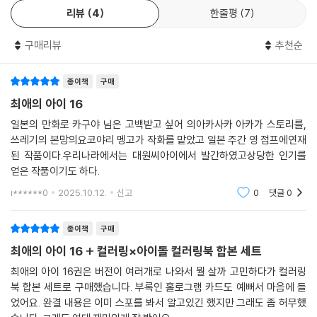
리뷰
4
한줄평
7
구매리뷰
추천순
종이책
구매
최애의 아이 16
일본의 만화로 카구야 님은 고백받고 싶어 의아카사카 아카가 스토리를,
쓰레기의 본망의요코야리 멩고가 작화를 맡았고 일본 주간 영 점프에연재
된 작품이다.우리나라에서는 대원씨아이에서 발간하였고상당한 인기를
얻은 작품이기도 하다.
i******0
2025.10.12.
신고
0
댓글
0
종이책
구매
최애의 아이 16 + 컬러링×아이돌 컬러링북 합본 세트
최애의 아이 16권은 버전이 여러개로 나와서 뭘 살까 고민하다가 컬러링
북 합본 세트로 구매했습니다. 부록인 홀로그램 카드도 예뻐서 마음에 들
었어요. 완결 내용은 이미 스포를 봐서 알고있긴 했지만 그래도 좀 허무했