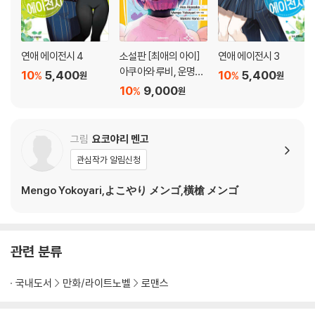
연애 에이전시 4
소설판 [최애의 아이]
연애 에이전시 3
아쿠아와 루비, 운명의
10
5,400
10
5,400
%
%
원
원
시작
10
9,000
%
원
그림
요코야리 멘고
관심작가 알림신청
Mengo Yokoyari,よこやり メンゴ,橫槍 メンゴ
관련 분류
국내도서
만화/라이트노벨
로맨스