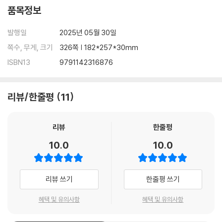
품목정보
발행일
2025년 05월 30일
쪽수, 무게, 크기
326쪽 | 182*257*30mm
ISBN13
9791142316876
리뷰/한줄평
11
리뷰
한줄평
10.0
10.0
리뷰 쓰기
한줄평 쓰기
혜택 및 유의사항
혜택 및 유의사항