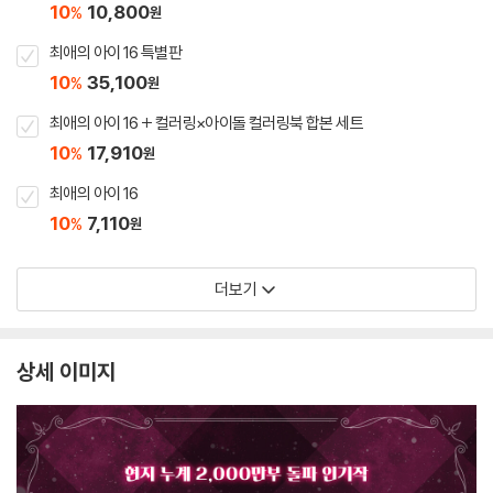
10
10,800
%
원
최애의 아이 16 특별판
10
35,100
%
원
최애의 아이 16 + 컬러링×아이돌 컬러링북 합본 세트
10
17,910
%
원
최애의 아이 16
10
7,110
%
원
더보기
상세 이미지