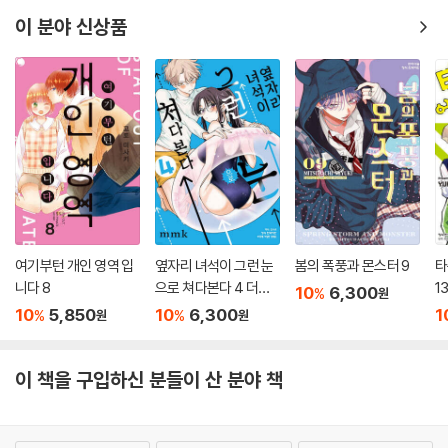
이 분야 신상품
여기부턴 개인 영역 입
옆자리 녀석이 그런 눈
봄의 폭풍과 몬스터 9
타
니다 8
으로 쳐다본다 4 더블
1
10
6,300
%
원
특전판
10
5,850
10
6,300
1
%
%
원
원
이 책을 구입하신 분들이 산 분야 책