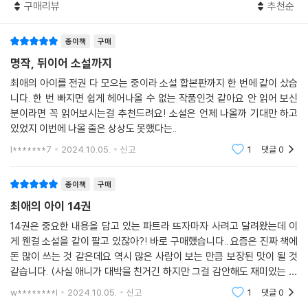
구매리뷰
추천순
종이책
구매
명작, 뒤이어 소설까지
최애의 아이를 전권 다 모으는 중이라 소설 합본판까지 한 번에 같이 샀습
니다. 한 번 빠지면 쉽게 헤어나올 수 없는 작품인것 같아요 안 읽어 보신
분이라면 꼭 읽어보시는걸 추천드려요! 소설은 언제 나올까 기대만 하고
있었지 이번에 나올 줄은 상상도 못했다는..
l*******7
2024.10.05.
신고
1
댓글
0
종이책
구매
최애의 아이 14권
14권은 중요한 내용을 담고 있는 파트라 뜨자마자 사려고 달려왔는데 이
게 웬걸 소설을 같이 팔고 있잖아?! 바로 구매했습니다.. 요즘은 진짜 책에
돈 많이 쓰는 것 같은데요 역시 많은 사람이 보는 만큼 보장된 맛이 될 것
같습니다. (사실 애니가 대박을 친거긴 하지만 그걸 감안해도 재미있는 작
품)
w********l
2024.10.05.
신고
1
댓글
0