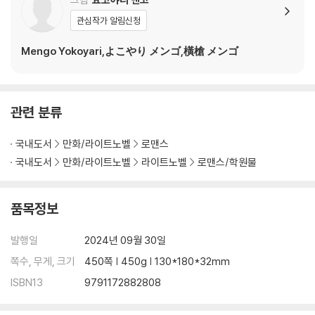
관심작가 알림신청
Mengo Yokoyari,よこやり メンゴ,橫槍 メンゴ
관련 분류
국내도서
만화/라이트노벨
로맨스
국내도서
만화/라이트노벨
라이트노벨
로맨스/학원물
품목정보
발행일
2024년 09월 30일
쪽수, 무게, 크기
450쪽 | 450g | 130*180*32mm
ISBN13
9791172882808