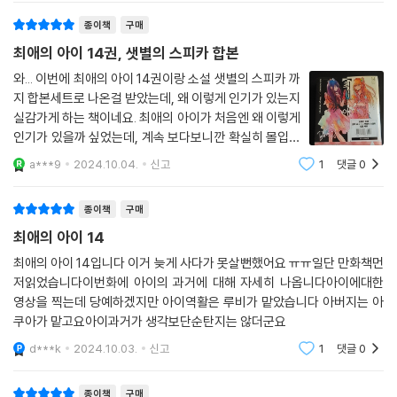
종이책
구매
최애의 아이 14권, 샛별의 스피카 합본
와... 이번에 최애의 아이 14권이랑 소설 샛별의 스피카 까
지 합본세트로 나온걸 받았는데, 왜 이렇게 인기가 있는지
실감가게 하는 책이네요. 최애의 아이가 처음엔 왜 이렇게
인기가 있을까 싶었는데, 계속 보다보니깐 확실히 몰입감
이 드는게... 이제 소설까지 함께 접하고 있네요. 완전 강추
a***9
2024.10.04.
신고
1
댓글
0
입니다. ^^
종이책
구매
최애의 아이 14
최애의 아이 14입니다 이거 늦게 사다가 못살뻔했어요 ㅠㅠ일단 만화책먼
저읽었습니다이번화에 아이의 과거에 대해 자세히 나옵니다아이에대한
영상을 찍는데 당예하겠지만 아이역활은 루비가 맡았습니다 아버지는 아
쿠아가 맡고요아이과거가 생각보단순탄지는 않더군요
d***k
2024.10.03.
신고
1
댓글
0
종이책
구매