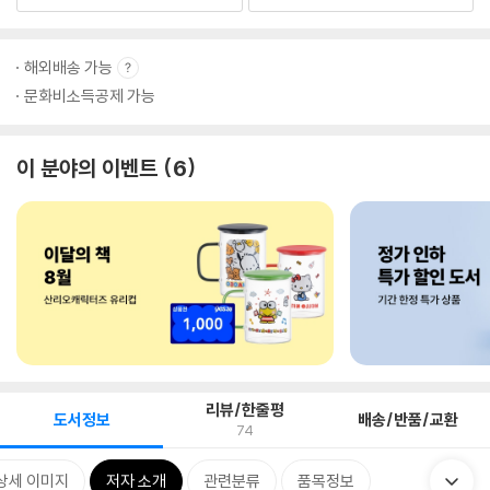
해외배송 가능
문화비소득공제 가능
이 분야의 이벤트
6
리뷰/한줄평
도서정보
배송/반품/교환
74
상세 이미지
저자 소개
관련분류
품목정보