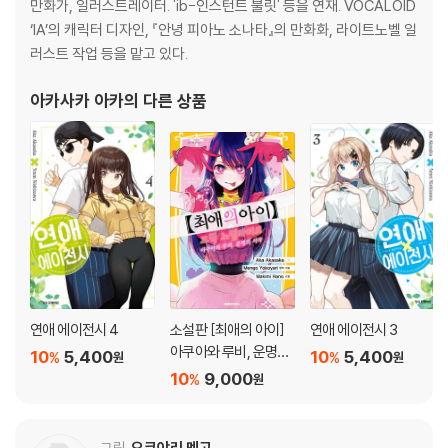
만화가, 일러스트레이터. 'ib-인스턴트 불릿' 등을 연재. VOCALOID
‘IA’의 캐릭터 디자인, 『안녕 피아노 소나타』의 만화화, 라이트노벨 일
러스트 작업 등을 맡고 있다.
아카사카 아카
의 다른 상품
연애 에이전시 4
소설판 [최애의 아이]
연애 에이전시 3
아쿠아와 루비, 운명의
10
5,400
10
5,400
%
%
원
원
시작
10
9,000
%
원
그림
요코야리 멘고