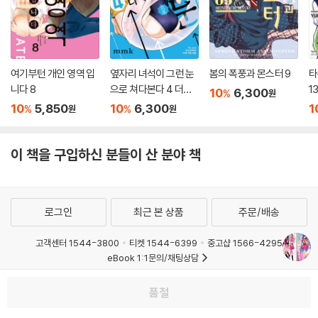
여기부턴 개인 영역 입
옆자리 녀석이 그런 눈
봄의 폭풍과 몬스터 9
타
니다 8
으로 쳐다본다 4 더블
1
10
6,300
%
원
특전판
10
5,850
10
6,300
1
%
%
원
원
이 책을 구입하신 분들이 산 분야 책
로그인
최근 본 상품
주문/배송
고객센터 1544-3800
티켓 1544-6399
중고샵 1566-4295
eBook 1:1문의/채팅상담
예스이십사(주) 사업자 정보
품절
이용약관
개인정보처리방침
청소년보호정책
PC버전
회사소개
거래처관계자께