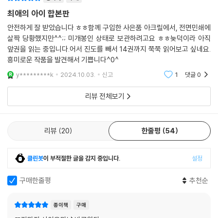
최애의 아이 합본판
안전하게 잘 받았습니다 ㅎㅎ함께 구입한 사은품 아크릴에서, 전면민쇄에
살짝 당황했지만^^;; 미개봉인 상태로 보관하려고요 ㅎㅎ늦덕이라 아직
앞권을 읽는 중입니다.어서 진도를 빼서 14권까지 쭉쭉 읽어보고 싶네요.
흥미로운 작품을 발견해서 기쁩니다^0^
y*********k
2024.10.03.
신고
1
댓글
0
리뷰 전체보기
리뷰
20
한줄평
54
클린봇
이 부적절한 글을 감지 중입니다.
설정
구매한줄평
추천순
종이책
구매