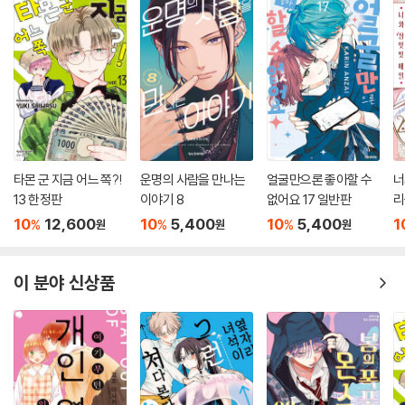
타몬 군 지금 어느 쪽?!
운명의 사람을 만나는
얼굴만으론 좋아할 수
너
13 한정판
이야기 8
없어요 17 일반판
리
10
12,600
10
5,400
10
5,400
1
%
%
%
원
원
원
이 분야 신상품