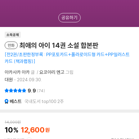
공유하기
소득공제
최애의 아이 14권 소설 합본판
만화
전2권/초판한정부록 : PP포토카드+폴라로이드형 카드+PP일러스트
카드 (책과랩핑)
아카사카 아카
글
요코야리 멘고
그림
대원
2024.09.30.
9.9
74
베스트
국내도서 top100 2주
14,000
원
10
12,600