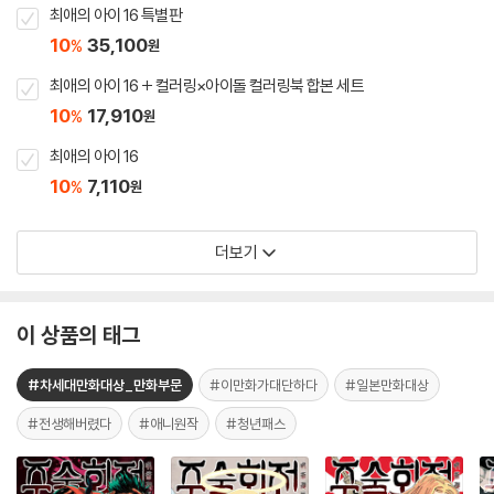
최애의 아이 16 특별판
10
35,100
%
원
최애의 아이 16 + 컬러링×아이돌 컬러링북 합본 세트
10
17,910
%
원
최애의 아이 16
10
7,110
%
원
더보기
이 상품의 태그
#차세대만화대상_만화부문
#이만화가대단하다
#일본만화대상
#전생해버렸다
#애니원작
#청년패스