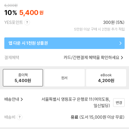
6,000
원
10
5,400
YES포인트
300원 (5%)
5만원 이상 구매 시 2천원 추가 적립
앱 다운 시 1천원 상품권
결제혜택
카드/간편결제 혜택을 확인하세요
종이책
eBook
원서
5,400
원
4,200
원
배송안내
서울특별시 영등포구 은행로 11(여의도동,
변경
일신빌딩)
배송비
유료
(도서 15,000원 이상 무료)