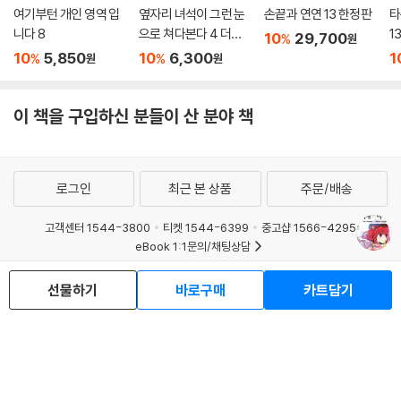
여기부턴 개인 영역 입
옆자리 녀석이 그런 눈
손끝과 연연 13 한정판
타
니다 8
으로 쳐다본다 4 더블
1
10
29,700
%
원
특전판
10
5,850
10
6,300
1
%
%
원
원
이 책을 구입하신 분들이 산 분야 책
로그인
최근 본 상품
주문/배송
고객센터 1544-3800
티켓 1544-6399
중고샵 1566-4295
eBook 1:1문의/채팅상담
예스이십사(주) 사업자 정보
선물하기
바로구매
카트담기
이용약관
개인정보처리방침
청소년보호정책
PC버전
회사소개
거래처관계자께
도서홍보
광고
Copyright © YES24 Corp. All Rights Reserved.
MATOM13