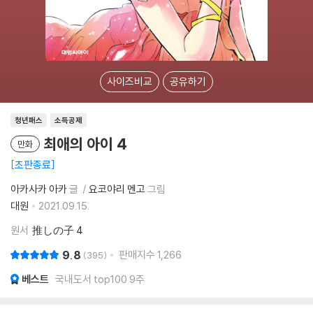
사이즈비교
공유하기
청년패스
소득공제
최애의 아이 4
만화
초판종료
아카사카 아카
글
요코야리 멘고
그림
대원
2021.09.15.
원서
推しの子 4
9.8
판매지수
1,266
395
베스트
국내도서 top100 9주