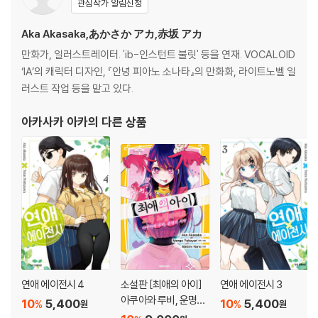
관심작가 알림신청
Aka Akasaka,あかさか アカ,赤坂 アカ
만화가, 일러스트레이터. 'ib-인스턴트 불릿' 등을 연재. VOCALOID
‘IA’의 캐릭터 디자인, 『안녕 피아노 소나타』의 만화화, 라이트노벨 일
러스트 작업 등을 맡고 있다.
아카사카 아카
의 다른 상품
연애 에이전시 4
소설판 [최애의 아이]
연애 에이전시 3
아쿠아와 루비, 운명의
10
5,400
10
5,400
%
%
원
원
시작