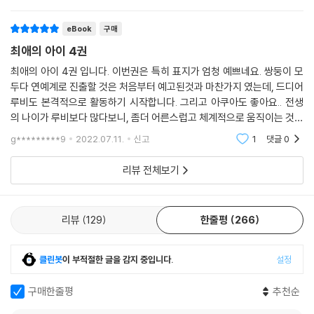
싶은 메무의 마
eBook
구매
최애의 아이 4권
최애의 아이 4권 입니다. 이번권은 특히 표지가 엄청 예쁘네요. 쌍둥이 모
두다 연예계로 진출할 것은 처음부터 예고된것과 마찬가지 였는데, 드디어
루비도 본격적으로 활동하기 시작합니다. 그리고 아쿠아도 좋아요.. 전생
의 나이가 루비보다 많다보니, 좀더 어른스럽고 체계적으로 움직이는 것도
좋습니다. 아무튼 이번권도 재밌었습니다~!!
g*********9
2022.07.11.
신고
1
댓글
0
리뷰 전체보기
리뷰
129
한줄평
266
클린봇
이 부적절한 글을 감지 중입니다.
설정
구매한줄평
추천순