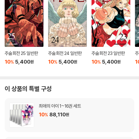
주술회전 25 일반판
주술회전 24 일반판
주술회전 23 일반판
주
10
5,400
10
5,400
10
5,400
1
%
%
%
원
원
원
이 상품의 특별 구성
최애의 아이 1~16권 세트
10
88,110
%
원