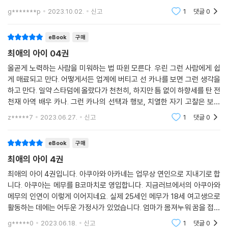
라면 이정도 인기를 끄는 작품정도는 벌써 알고 계실거라 생각되네요..굿
g*******p
2023.10.02.
신고
1
댓글
0
입니다
eBook
구매
최애의 아이 04권
올곧게 노력하는 사람을 미워하는 법 따윈 모른다. 우린 그런 사람에게 쉽
게 매료되고 만다. 어떻게서든 업계에 버티고 선 카나를 보면 그런 생각을
하고 만다. 일약 스타덤에 올랐다가 천천히, 하지만 틈 없이 하향세를 탄 전
천재 아역 배우 카나. 그런 카나의 선택과 행보, 치열한 자기 고찰은 보는
사람이 팬이 될 만큼 열성적인 면모가 있다. 뿐만 아니라 묘하게 아쿠와와
z*****7
2023.06.27.
신고
1
댓글
0
얽혀가
eBook
구매
최애의 아이 4권
최애의 아이 4권입니다. 아쿠아와 아카네는 업무상 연인으로 지내기로 합
니다. 아쿠아는 메무를 B코마치로 영입합니다. 지금러브에서의 아쿠아와
메무의 인연이 이렇게 이어지네요. 실제 25세인 메무가 18세 여고생으로
활동하는 데에는 어두운 가정사가 있었습니다. 엄마가 몸져누워 꿈을 접을
수 밖에 없었던 고3 때의 나이로 활동하는 것이 그때 못 이룬 꿈을 이루고
g*****0
2023.06.18.
신고
1
댓글
0