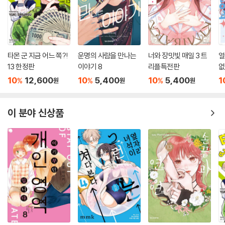
타몬 군 지금 어느 쪽?!
운명의 사람을 만나는
너와 장밋빛 매일 3 트
얼
13 한정판
이야기 8
리플특전판
없
10
12,600
10
5,400
10
5,400
1
%
%
%
원
원
원
이 분야 신상품