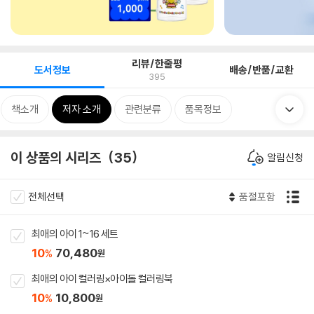
리뷰/한줄평
도서정보
배송/반품/교환
395
책소개
저자 소개
관련분류
품목정보
이 상품의 시리즈
35
알림신청
전체선택
품절포함
최애의 아이 1~16 세트
10
70,480
%
원
최애의 아이 컬러링×아이돌 컬러링북
10
10,800
%
원