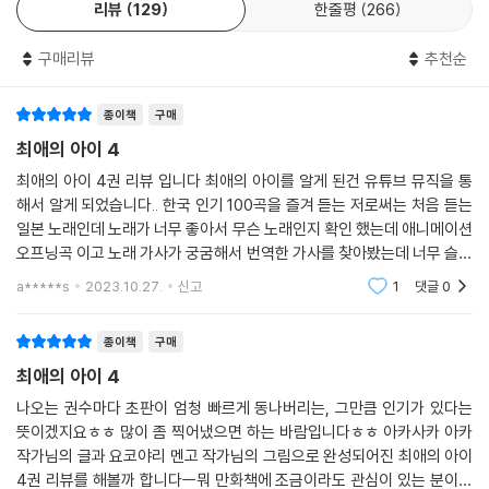
리뷰
129
한줄평
266
구매리뷰
추천순
종이책
구매
최애의 아이 4
최애의 아이 4권 리뷰 입니다 최애의 아이를 알게 된건 유튜브 뮤직을 통
해서 알게 되었습니다.. 한국 인기 100곡을 즐겨 듣는 저로써는 처음 듣는
일본 노래인데 노래가 너무 좋아서 무슨 노래인지 확인 했는데 애니메이션
오프닝곡 이고 노래 가사가 궁굼해서 번역한 가사를 찾아봤는데 너무 슬프
고 안타까워서 어떤 내용인지 궁굼해서 애니메이션을 봤는데 너무 재미있
a*****s
2023.10.27.
신고
1
댓글
0
고 그 다음
종이책
구매
최애의 아이 4
나오는 권수마다 초판이 엄청 빠르게 동나버리는, 그만큼 인기가 있다는
뜻이겠지요ㅎㅎ 많이 좀 찍어냈으면 하는 바람입니다ㅎㅎ 아카사카 아카
작가님의 글과 요코야리 멘고 작가님의 그림으로 완성되어진 최애의 아이
4권 리뷰를 해볼까 합니다ㅡ뭐 만화책에 조금이라도 관심이 있는 분이시