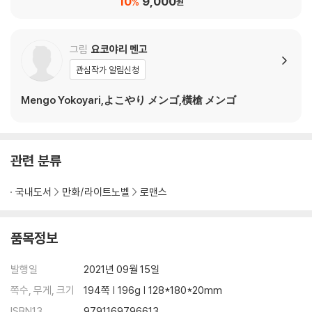
10
9,000
%
원
그림
요코야리 멘고
관심작가 알림신청
Mengo Yokoyari,よこやり メンゴ,橫槍 メンゴ
관련 분류
국내도서
만화/라이트노벨
로맨스
품목정보
발행일
2021년 09월 15일
쪽수, 무게, 크기
194쪽 | 196g | 128*180*20mm
ISBN13
9791169796613