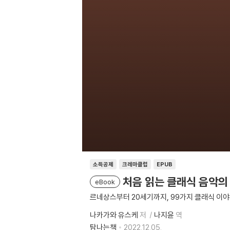
소득공제
크레마클럽
EPUB
처음 읽는 클래식 음악의
eBook
르네상스부터 20세기까지, 99가지 클래식 이
나카가와 유스케
저
나지윤
역
탐나는책
2022.12.05.