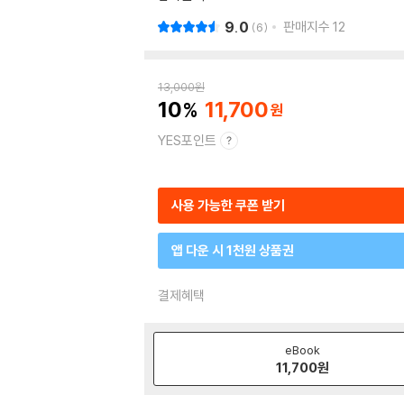
9.0
판매지수
12
6
13,000
원
10
11,700
YES포인트
사용 가능한 쿠폰 받기
앱 다운 시 1천원 상품권
결제혜택
eBook
11,700
원