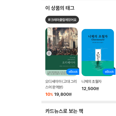
이 상품의 태그
#크레마클럽에있어요
오디세이아 (고대 그리
니체의 초월자
스어 완역본)
12,500
원
10
19,800
%
원
카드뉴스로 보는 책