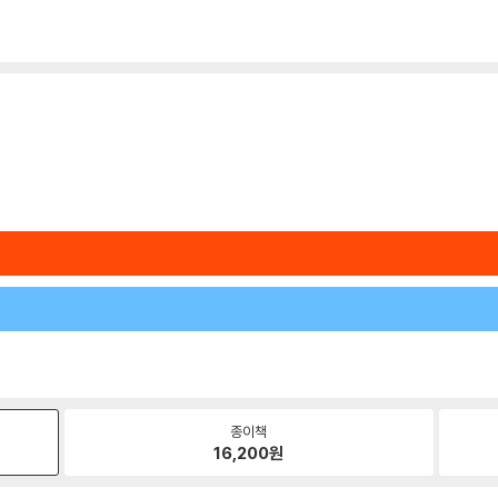
종이책
16,200
원