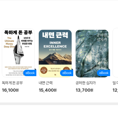
독하게 돈 공부
내면 근력
공허한 십자가
일
16,100
15,400
13,700
12
원
원
원