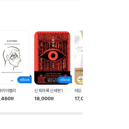
 마키아벨리
신 퇴마록 신세편 1
테오
신 퇴마록
,460
18,000
17,000
18,00
원
원
원