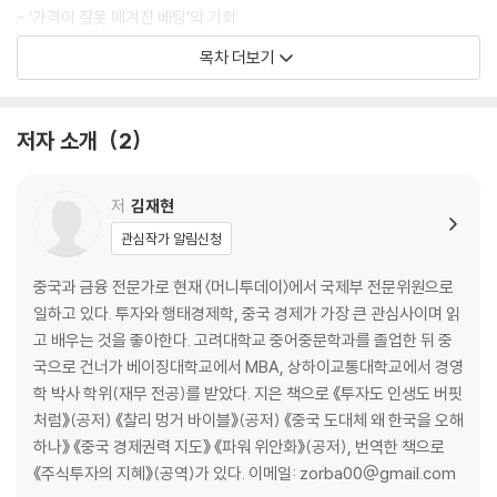
- ‘가격이 잘못 매겨진 베팅’의 기회
3조 부자인 ‘가난한 찰리’의 투자 철학
목차 더보기
경마와 주식 투자의 공통점, ‘패리 뮤추얼’
마지막 ‘4할 타자’에게 배운 주식 투자 방법
멍거의 주식 투자 성공 ‘4단계 프로세스’
저자 소개
2
[멍거의 연설] 세상을 살아가는 기본 지혜
2장 세상을 살아가는 지혜 2
저
김재현
관심작가 알림신청
- 다양한 인식 모형으로 비즈니스 분석하기
주식 투자 성공을 이끄는 것은 ‘기질’과 끊임없는 ‘학습’
중국과 금융 전문가로 현재 〈머니투데이〉에서 국제부 전문위원으로
‘격자틀 인식 모형’의 중요성
일하고 있다. 투자와 행태경제학, 중국 경제가 가장 큰 관심사이며 읽
다른 사람보다 빨리 부자 되는 법을 알려주세요
고 배우는 것을 좋아한다. 고려대학교 중어중문학과를 졸업한 뒤 중
[멍거의 연설] 세상을 살아가는 기본 지혜 재고(再考)
국으로 건너가 베이징대학교에서 MBA, 상하이교통대학교에서 경영
학 박사 학위(재무 전공)를 받았다. 지은 책으로 《투자도 인생도 버핏
3장 경제학에 대한 다학제적 접근과 주식 투자
처럼》(공저) 《찰리 멍거 바이블》(공저) 《중국 도대체 왜 한국을 오해
하나》 《중국 경제권력 지도》 《파워 위안화》(공저), 번역한 책으로
- 멍거의 투자 원칙 체크리스트
《주식투자의 지혜》(공역)가 있다. 이메일: zorba00@gmail.com
집중 투자: 가장 좋은 5개 종목에 집중하라