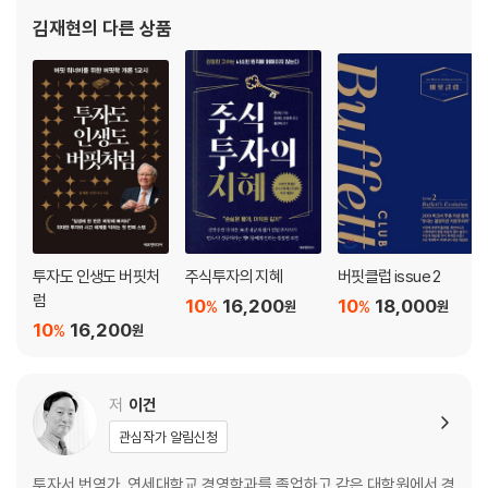
돈 버는 ‘체크리스트 톱 5’
김재현
의 다른 상품
멍거가 투자한 주식
[멍거의 연설] 경제학: 다학제 관점에서 본 강점과 약점
4장 오판의 심리학
- 세상을 정확하게 바라보면 웃을 수밖에 없는 까닭
버핏과 다윈이 ‘확증 편향’을 극복한 방법
인간 행동의 패턴
멍거의 추천 도서 두 권
투자도 인생도 버핏처
주식투자의 지혜
버핏클럽 issue 2
[멍거의 연설] 오판의 심리학
럼
10
16,200
10
18,000
%
%
원
원
10
16,200
%
원
5장 멍거주의
- 돌직구 같은 직설과 유머
저
이건
멍거가 말하는 멍거주의
관심작가 알림신청
데일리 저널 주주총회 질의응답
[멍거의 연설] 세상을 살아가는 유용한 개념과 태도
투자서 번역가. 연세대학교 경영학과를 졸업하고 같은 대학원에서 경