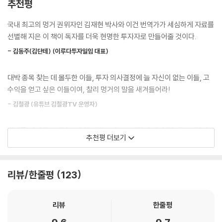
추천평
된다고 강조했다. 그의 비문에는 다음과 같은 글이 새겨져 있다. “지극히
학》을 멍거의 ‘오판의 심리학’ 연설문에서 영감을 받아 집필했고 ‘뻔뻔스럽
가난한 절름발이 노예였지만 신의 사랑을 받은 에픽테토스, 여기 잠들다.”
게 제목을 훔쳤다’라고 고백한 바 있다.
국내 최고의 멍거 권위자인 김재현 박사와 이건 번역가가 세심하게 자료를
--- 「2장 세상을 살아가는 지혜 2」 중에서
선별해 지은 이 책이 독자를 더욱 현명한 투자자로 만들어줄 것이다.
그 밖에 모니시 파브라이, 짐 시네갈, 존 웰치 등 전 세계 비즈니스 거물들
그러나 다학제적 기법을 알고 있었던 쿡 선장은 네덜란드 배가 영국 배보
- 김동주(김단테) (이루다투자일임 대표)
은 물론, 전 세계 많은 투자자가 멍거를 존경하며 그의 말 한마디에 귀를 쫑
다 괴혈병 사망자가 적다는 사실을 발견했습니다. 그는 ‘네덜란드 배는 도
긋 세운다. 2023년 99세가 되는 멍거는 이미 살아 있는 투자의 전설이며
대체 뭐가 다르지?’라고 생각했습니다. 네덜란드 배는 모두 사워크라우트
대박 종목 찾는 데 몰두한 이들, 투자 의사결정에 늘 자신이 없는 이들, 고
오래도록 전설로 남을 투자계의 거인이다.
(sauerkraut, 소금에 절인 양배추)를 싣고 다녔습니다. 그는 생각했습니
수익을 얻고 싶은 이들이여, 찰리 멍거의 말을 새겨들어라!
다. ‘나도 위험한 장기 항해를 떠날 때는 사워크라우트를 실어야겠어. 유용
버핏을 ‘담배꽁초 투자’에서 벗어나게 한 사고법
- 김철광 (유튜브 김철광TV 운영자)
할지 몰라.’ 다행히 그가 실은 사워크라우트에는 비타민 C가 조금 들어 있
멍거는 빨랐고 버핏은 한발 느렸다
었습니다.
멍거를 버핏의 조력자로만 취급하는 것은 온당하지 않다. 멍거는 독립적
--- 「2장 스탠퍼드대 법학대학원 강연」 중에서
추천평 더보기
멍거는 “경마와 주식 투자의 성공 비결이 똑같다”며 둘을 관통하는 원리인
사고를 하는 위대한 투자자일 뿐만 아니라 버핏의 ‘멘토’이며, 자본주의에
‘패리 뮤추얼’ 시스템을 기억하라고 한다. 이 원리에 따라 “가격이 잘못 매
대한 위대한 사상가, 위트 넘치는 지식인이다.
“경영대학원 기업 금융 시간에 학생은 분산 투자야말로 대단한 비법이라
겨진 베팅 기회를 발견할 때까지 꿈쩍도 하지 말라”고 조언하며 그 사례로
- 김학균 (신영증권 리서치센터장)
고 배웁니다. 그러나 사실은 그 반대입니다. 아무것도 모르는 투자자라면
리뷰/한줄평
123
2009년 미국 철도회사 BNSF를 인수해 큰 수익을 거둔 것을 든다. 또 버
분산 투자를 해야 하지만 전문가가 분산 투자를 한다면 미친 짓입니다. 투
핏의 핵심 개념이기도 한 ‘능력범위(circle of competence)’를 강조하
자의 목적은 분산 투자를 하지 않아도 안전한 투자 기회를 찾아내는 것입
멍거는 내가 더 현명한 투자자로, 더 현명한 인생을 살 수 있도록 도와주었
며 메이저리그 4할 타자처럼 “한가운데로 들어오는 공만 노렸던” 버핏의
리뷰
한줄평
니다. 일생일대의 기회가 왔을 때 20%만 투자한다면 합리적인 선택이 아
다. 이 책을 읽는 독자의 투자와 인생에도 큰 도움이 될 수 있기를 바란다.
방식이 왜 효과적인지 설명한다.
닙니다. 그러나 그렇게 좋은 기회에 실제로 충분히 투자하는 사례는 매우
- 박성진 (이언투자자문 대표)