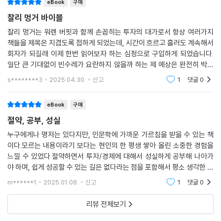
eBook
구매
지 알아야 한다. 마찬가지로 투자자는 기업 분석을 할 때 재무 정보만이 아
세상에는 두 종류의 지식이 있습니다. 하나는 플랑크의 지식으로서, 제대
찰리 멍거 바이블
니라, 내부 경영과 기업이 운영되는 더 큰 생태계까지 분석할 줄 알아야 한
로 아는 사람의 지식입니다. 이들은 재능도 있고 노력도 하는 사람입니다.
다.
찰리 멍거는 워렌 버핏과 함께 손꼽히는 투자의 대가로서 항상 여러가지
다른 하나는 기사의 지식으로서, 알지도 못하면서 지껄이는 사람의 지식입
책들을 제목은 지겹도록 접하게 되었는데, 시간이 흐르고 흘러도 계속해서
니다. 이들은 머리숱도 많고 목소리도 근사하며 멋진 인상도 줄 수 있습니
회자가 되길래 이제 한번 읽어보자 하는 심정으로 구입하게 되었습니다.
멍거의 한 팬이 정리한 격자틀 인식 모형 6단계를 2장 본문에 수록했는데
다. 그러나 기사의 지식은 가짜에 불과합니다. 아마 거의 모든 미국 정치인
일단 큰 기대없이 빈수레가 요란하지 않을까 하는 제 예상은 완전히 박살
그 첫 단계가 바로 다학제적 접근이다. 다학제적 접근이란 다양한 학문에
이 여기에 해당하겠지요.
이 났고, 생각보다 내용이 너무 좋았습니다. 이래서 스테디셀러이구나를
서 주된 모형을 모두 가져오되 학문 사이의 경계를 허무는 것이다.
s********3
2025.04.30.
신고
1
댓글
0
확실하게 깨닫게 되
--- 「5장 USC 법학대학원 졸업식 축사」 중에서
다양한 학문의 중요한 모형에 집중하고 융합해 이를 일상적으로 사용함으
eBook
구매
로써 객관적인 사고에 이르는 격자틀 인식 모형이 2장에 자세히 나온다. 멍
절약, 공부, 성실
거는 격자틀 인식 모형 안에 큰돈이 들어 있다며 자신의 경험이 이를 증명
누구에게나 명저는 있다지만, 인문학에 가까운 가르침을 받을 수 있는 책
할 수 있다고 덧붙였다.
이다.모르는 내용이라기 보다는 현인의 한 평생 쌓아 올린 소중한 경험을
느낄 수 있었다.절약하면서 투자/경제에 대해서 성실하게 공부해 나아가
‘오판의 심리학’으로 투자의 유리한 고지에 서라
야 하며, 쉽게 성공할 수 있는 길은 없다라는 점을 포함해서 평소 생각한 것
에서 크게 다르지 않다고 느꼈지만, 무엇보다 실행이 가능한가?에 대한 의
m******1
2025.01.08.
신고
1
댓글
0
멍거는 자타공인 ‘오판의 심리학’ 전문가다. 오판의 심리학이란 자신의 오
문을 스스로에게
류를 점검하고 타인의 사고 체계의 오류를 파악함으로써 터무니없는 실수
리뷰 전체보기
를 방지하고, 투자에서 더욱 유리한 고지에 서게 하는 멍거의 투자 철학이