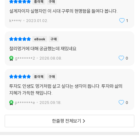
종이책
구매
것’ 등 불행해지는 법을 말하며 이 셋을 거꾸로 하면 행복한 인생을 살 수
있다고 했다. 이는 멍거의 핵심 사고법 중 하나인 ‘뒤집어서 생각하는’ 사고
설계자이자 실행자인 이 시대 구루의 현명함을 들여다 봅니다.
법이다.
k****r
2023.01.02.
1
제2차 세계대전 당시 미 육군 항공단에서 기상학 장교로 복무하며 조종사
의 이륙을 지원하는 일을 맡았던 멍거는 ‘많은 조종사를 쉽게 죽이는 방
eBook
구매
법’을 생각했다고 한다. 답은 착빙과 연료 부족이었고 멍거는 그런 일이 발
찰리멍거에 대해 궁금했는데 재밌네요
생하지 않도록 심혈을 기울인 끝에 기상 전문가가 되었다. 만일 인도를 발
g*******2
2026.08.08.
0
전시키는 일을 맡았다면 ‘내가 어떻게 해야 인도에 피해가 갈까?’를 생각하
는 식이다. 어려운 문제일수록 뒤집어 생각하는 것이 효과적이라고 멍거는
조언한다.
종이책
구매
투자도 인생도 멍거처럼 살고 싶다는 생각이 듭니다. 투자와 삶의
그 밖에도 멍거의 유익한 조언들로 빼곡하다. ‘무지에서 벗어나는 것은 의
지혜가 가득한 책입니다.
무다’ ‘기대치를 낮추라’ ‘극단적인 이념을 삼가라’ ‘이기심 편향에서 벗어
p*******e
2025.09.18.
0
나라’ 등 투자와 삶을 관통하는 멍거의 조언은 간단하지만 지극히 유용하
다. 학교에서 배울 수 없는 단순한 교훈이 가득한 이 책은 투자와 삶을 위한
한줄평 전체보기
훌륭한 교과서가 될 것이다.