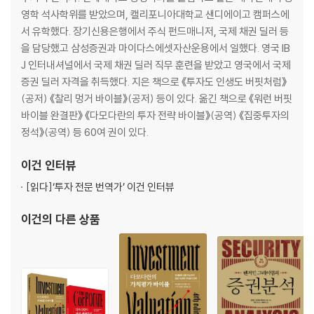
영학 석사학위를 받았으며, 캘리포니아대학교 샌디에이고 캠퍼스에
부록 1. 찰리 멍거 연혁
서 유학했다. 장기신용은행에서 주식 펀드매니저, 국제 채권 딜러 등
부록 2. 멍거투자조합의 수익률
을 담당했고 삼성증권과 마이다스에셋자산운용에서 일했다. 영국 IB
J 인터내셔널에서 국제 채권 딜러 직무 훈련을 받았고 영국에서 국제
증권 딜러 자격을 취득했다. 지은 책으로 《투자도 인생도 버핏처럼》
(공저) 《찰리 멍거 바이블》(공저) 등이 있다. 옮긴 책으로 《워런 버핏
바이블 완결판》 《다모다란의 투자 전략 바이블》(공역) 《집중투자의
정석》(공역) 등 60여 권이 있다.
이건
인터뷰
[읽다]
‘투자 전문 번역가’ 이건 인터뷰
이건
의 다른 상품