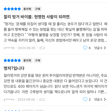
유 가격이 상승하고 신규 유전이 발견되면서 주가가 급등했다. 능력범위
핏과 멍거는 투자뿐 아니라 삶을 대하는 자세에서도 커다란 울림을 전해준
--- 「4장 오판의 심리학」 중에서
확대의 더 좋은 사례는 버크셔의 애플 투자(2016~2017 311억 달러)로 2
종이책
구매
다.
022년 5월 기준 지분 가치가 4배 이상(1,275억 달러) 증가했다.
찰리 멍거 바이블; 현명한 사람이 되려면.
실제 자연환경에서 벌집 바로 위쪽에 꿀이 존재하는 경우는 없습니다. 따
- 이건규 (르네상스자산운용 대표)
라서 꿀벌은 이런 경우를 춤으로 소통할 방법도 없습니다. 이런 위치에 있
"멍거는 '문제를 뒤집어 생각할 때 잘 풀리는 경우가 많다'라고 말한다. 예
버핏이 원유와 기술주에 투자한 것을 두고 ‘아는 기업에 투자하라’던 평소
를 들어 행복해질 수 있는 방법을 찾는 대신 '확실히 불행해지는 길'을 피하
는 꿀을 발견했다면 꿀벌은 집으로 돌아와 슬그머니 구석에서 웅크리고 있
의 지론과 모순되는 것 아니냐고 묻는 이들이 있다. 그러나 멍거는 “버핏이
찰리 멍거의 유일한 저서 『Poor Charlie’s Almanack』보다 이 책이 더 낫
라고 조언한다." "어떻게 불행을 보장할 것인가? 첫째, 못 믿을 사람이 되
을 법합니다. 그러나 실제로는 집으로 돌아와 말도 안 되는 춤을 춥니다. 이
지금도 배우고 있다는 신호”라며, 버핏을 “끊임없이 배우는 학습 기계”라
다. 멍거의 조언을 진지하게 받아들이고 실천에 옮기는 사람이라면, 인생
고 약속을 지키지 말라, 둘째, 자신의 경험에서만 배우고 남의 온갖 경험에
런 꿀벌처럼 말도 안 되는 소리를 하는 사람을 나는 평생 수없이 상대했습
고 표현했다. “만약 당신이 배우기를 멈춘다면 다른 투자자가 당신을 앞서
의 많은 부분이 바뀔 것이라 믿는다.
서는 절대 배우지 말라, 셋째, 살면서 참패해 좌절할 때마다 주저앉아 더 망
니다. 이런 사람이 상호성 편향 등 온갖 소음을 만들어내면서 이른바 ‘아무
c****8
2023.09.25.
신고
6
댓글
0
갈 것”이라고 멍거는 교훈한다.
가
- 정채진 (『마이클 모부신 운과 실력의 성공 방정식』 공역)
말 증후군’을 나타낼 때 우리는 그런 영향에 휩쓸리지 않도록 유의해야 합
니다.
종이책
구매
다학제적 접근을 격자틀 인식 모형에 새겨라
타고난 천재이자 최고 부자인 버핏의 조언자 자리에 멍거가 어떻게 앉게
--- 「4장 하버드대 강연」 중에서
명저?입니다
되었는지 이 책을 통해 알 수 있다. 베일에 가려진 멍거의 사고 체계를 파악
멍거의 핵심 개념 중 하나로 ‘격자틀 인식 모형(latticework of mental
찰리멍거의 강연 등을 엮은 원저 푸어찰리의연감 번역본은 아니지만, 주요
하는 최고의 책이다.
내가 주로 사용하는 방법 하나는 뒤집어 생각하는 것입니다. 예를 들어보
models)’이 있다. 한 가지 도구로 모든 문제를 해결하려는 시도에 반하는
강연 등 내용을 옮긴것이니 중요한 내용은 다 들어있다고 보입니다. 이 건
겠습니다. 제2차 세계대전 당시 나는 기상 전문가였습니다. 내가 배운 것은
- 홍진채 (라쿤자산운용 대표)
개념으로, 다양한 도구가 머릿속에 각인되어 자동으로 작동되는 모형을 가
만으로도 400 페이지가 넘습니다. 읽다 보면 어느샌가 마지막 페이지가
기상도를 작성하고 날씨를 예측하는 방법이었지만 실제로 내가 담당한 업
리킨다.
다가옵니다. 이런 구루분의 생각을 책으로나마 알게 되어 얼마나 기쁜지
무는 조종사의 이륙을 지원하는 일이었습니다. 나는 문제를 이렇게 뒤집어
모릅니다. 기념으로 원저 번역 출간이 이뤄지면 꼭 소장하고 싶습니다.
y****n
2023.08.06.
신고
2
댓글
0
생각했습니다. ‘많은 조종사를 쉽게 죽이는 방법은 무엇일까?’
멍거는 이를 망치, 스패너, 렌치, 드라이버 등 다양한 공구가 들어 있는 공
--- 「5장 멍거주의」 중에서
구함에 빗댄다. 가령 경제학만 알아서는 안 되고 역사, 심리, 화학, 수학까