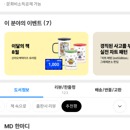
문화비소득공제 가능
이 분야의 이벤트
7
리뷰/한줄평
도서정보
배송/반품/교환
123
보
책 속으로
출판사 리뷰
추천평
MD 한마디