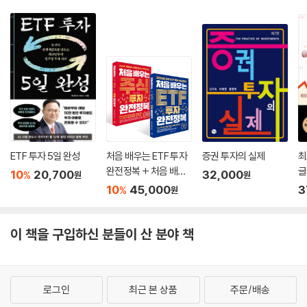
ETF 투자 5일 완성
처음 배우는 ETF 투자
증권 투자의 실제
최
완전정복 + 처음 배우
글
10
20,700
32,000
%
원
원
는 주식 투자 완전정복
10
45,000
3
%
원
세트
이 책을 구입하신 분들이 산 분야 책
로그인
최근 본 상품
주문/배송