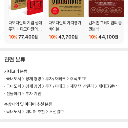
다모다란의 기업 생애
다모다란의 가치평가
벤저민 그레이엄의 증
주기 + 다모다란의 가
바이블
권분석
치평가 바이블 세트
10
77,400
10
47,700
10
44,100
%
%
%
원
원
원
관련 분류
카테고리 분류
국내도서
경제 경영
투자/재테크
주식/ETF
국내도서
경제 경영
투자/재테크
재무/자산관리
재테크일반
선물하기
부자 기원
수상내역 및 미디어 추천 분류
국내도서
미디어 추천
조선일보