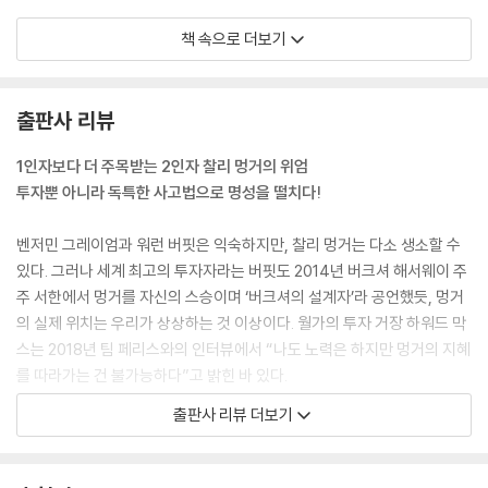
애널리스트는 현금흐름을 예측하려고 방대한 과거 데이터를 살펴보지만(I
책 속으로 더보기
Q가 높을수록 더 많은 데이터를 살펴보지만) 시간 낭비에 불과합니다. 진
정한 투자는 패리 뮤추얼 베팅에서, 예컨대 확률은 50%인데 배당은 3배
인 곳에 돈을 거는 것과 같습니다. 가치투자는 ‘가격이 잘못 매겨진 도박
출판사 리뷰
(mispriced gamble)’을 찾아내는 행위입니다. - 36쪽(1장 세상을 살아
가는 지혜)
1인자보다 더 주목받는 2인자 찰리 멍거의 위엄
투자뿐 아니라 독특한 사고법으로 명성을 떨치다!
나는 캘리포니아공대와 하버드 법학대학원 등에서 교육받았습니다. 이렇
게 탁월한 기관의 교육에도 문제는 있습니다. 심리학의 핵심 내용을 나는
벤저민 그레이엄과 워런 버핏은 익숙하지만, 찰리 멍거는 다소 생소할 수
‘오판의 심리학’이라고 부르는데, 이는 대단히 중요하므로 반드시 배워야
있다. 그러나 세계 최고의 투자자라는 버핏도 2014년 버크셔 해서웨이 주
합니다. 원칙은 약 20개이며, 상호 작용하므로 다소 복잡합니다. 하지만 핵
주 서한에서 멍거를 자신의 스승이며 ‘버크셔의 설계자’라 공언했듯, 멍거
심 내용은 믿기 어려울 정도로 중요합니다.
의 실제 위치는 우리가 상상하는 것 이상이다. 월가의 투자 거장 하워드 막
--- 「1장 USC 경영대학원 강연」 중에서
스는 2018년 팀 페리스와의 인터뷰에서 “나도 노력은 하지만 멍거의 지혜
를 따라가는 건 불가능하다”고 밝힌 바 있다.
셋째, 살면서 참패해 좌절할 때마다 주저앉아 더 망가져라. 우리는 살면서
출판사 리뷰 더보기
많은 역경을 겪게 되는데, 이 방법을 사용하면 운 좋은 사람도 불행의 구렁
빌 게이츠는 《Poor Charlie’s Almanack》에서 “멍거는 가장 폭넓은 사
텅이에서 벗어나지 못할 것이다. 멍거는 고대 그리스의 스토아학파 철학자
상가이며 세상 누구와도 견줄 수 없는 지식의 소유자”라고 극찬했다. 모건
에픽테토스가 자신의 비문에 남긴 글에서도 절대 교훈을 얻으려 해서는 안
하우절은 2020년 〈블룸버그〉 인터뷰에서, 그의 베스트셀러 《돈의 심리