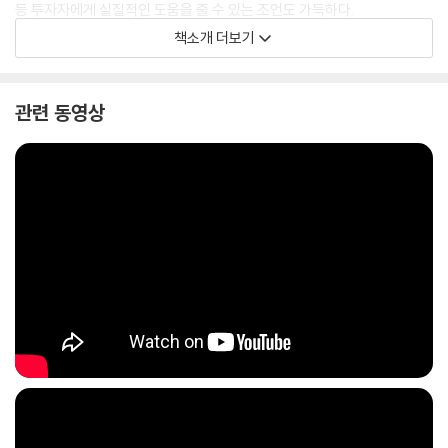
등 투자자에게 실질적인 도움을 줄 수 있는 조언도 가득하다.
책소개 더보기
멍거의 연설문을 엮은 그의 유일한 책 『Poor Charlie’s Almanack(가난
한 찰리의 연감)』은 해외 출간이 허용되지 않아 국내 독자들은 멍거의 생
각을 체계적으로 접하기가 쉽지 않았다. 멍거와 버핏의 저작물에 대한 권
관련 동영상
위자인 이건 번역가와 김재현 박사가 힘을 모아 기획한 이 책은 멍거의 사
상을 제대로 알기 원하는 독자에게 가뭄의 단비 같은 책이 될 것이다.