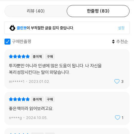
다.
리뷰
40
한줄평
83
1995년 6월 하버드대 연설에서 멍거는 “오판의 문제점을 제대로 이해하
지 못한 탓에 그동안 많은 대가를 치렀다”며 오판을 다루기 위해 많은 공부
클린봇
이 부적절한 글을 감지 중입니다.
설정
를 했고 오판에 대처할 수 있는 시스템을 개발했다고 밝혔다. 멍거는 오판
의 주요 원인을 24가지로 분류하고 해결책을 제시한다.
구매한줄평
추천순
‘인센티브 위력 과소평가, 현실 부정, 대리인 비용 문제, 일관성(몰입) 편
종이책
구매
향, 조건 반사 편향, 상호성 편향, 롤라팔루자 효과’ 등 22항목으로 정리해
4장 ‘멍거의 연설’에 실었다. ‘오판의 심리학’은 자신도 모르게 심리가 조작
투자뿐만 아니라 인생에 많은 도움이 됩니다. 나 자신을
될 수 있음을 인지하게 함으로써 어리석은 투자 결정을 막는 실질적인 수
복리성장시킨다는 말이 와닿습니다.
단이 될 것이다.
m*****1
2023.01.02.
3
성공과 행복의 비결? 뒤집어서 생각하라
종이책
구매
“어떻게 불행을 보장할 것인가(How to Guarantee Misery).” 멍거가
좋은책이라 읽어보려고요.
하버드 웨스트레이크스쿨 졸업식(1986. 6. 13)에서 했던 연설 제목이다.
n****g
2024.10.05.
1
멍거는 ‘못 믿을 사람이 되고 약속을 지키지 말 것’ ‘자신의 경험에서만 배
우고 남의 경험에서는 배우지 말 것’ ‘실패할 때마다 주저앉아 더 망가질