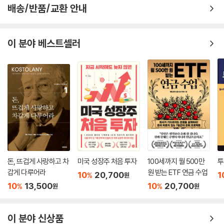
배송/반품/교환 안내
이 분야 베스트셀러
돈, 뜨겁게 사랑하고 차
미국 성장주 처음 투자
100세까지 월 500만
투
갑게 다루어라
원 받는 ETF 연금 수업
10
20,700
1
%
원
10
13,500
10
20,700
%
%
원
원
이 분야 신상품