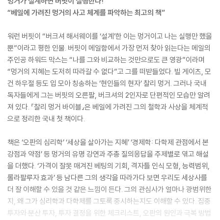
멍거가 설계하면 버핏이 실행한다!
“베일에 가려진 멍거의 사고 체계를 파악하는 최고의 책”
워런 버핏이 “버크셔 해서웨이를 ‘설계’한 이는 멍거이고 나는 실행만 했을
뿐”이라고 평한 인물. 버핏이 메일함에서 가장 먼저 찾아 읽는다는 메일의
주인공 하워드 막스는 “나를 그와 비교하는 것만으로도 큰 영광”이라며
“멍거의 지혜는 도저히 따라갈 수 없다”고 그를 떠받들었다. 빌 게이츠, 모
건 하우절 등도 입 모아 칭송하는 ‘현인들의 현자’ 찰리 멍거. 그러나 국내
독자들에게 그는 버핏의 오른팔, 버크셔의 2인자로 단편적인 모습만 알려
져 있다. 『찰리 멍거 바이블』은 베일에 가려진 그의 철학과 사상을 체계적
으로 정리한 국내 첫 책이다.
책은 ‘오판의 심리학’ ‘세상을 살아가는 지혜’ ‘경제학: 다학제 관점에서 본
강점과 약점’ 등 멍거의 유명 강연과 주총 질의응답을 주제별로 엮고 해설
을 더했다. ‘가격이 잘못 매겨진 베팅의 기회, 격자틀 인식 모형, 능력범위,
롤라팔루자 효과’ 등 남다른 그의 생각을 따라가다 보면 우리도 세상사를
더 잘 이해할 수 있을 것 같은 느낌이 든다. 그의 관심사가 얼마나 광범위한
지, 왜 그가 심리학과 다학제를 그토록 중시하는지도 이해할 수 있다. 집중
투자와 분산 투자, 투자 결정을 위한 체크리스트, 오판의 원인과 극복 방법