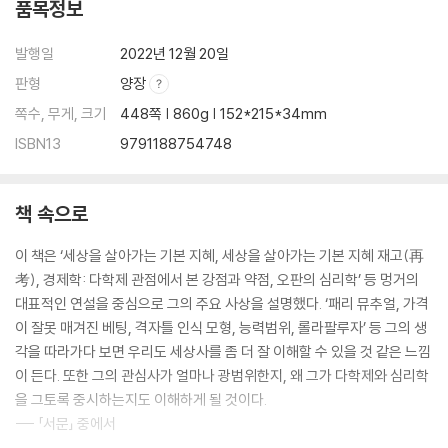
품목정보
발행일
2022년 12월 20일
판형
양장
쪽수, 무게, 크기
448쪽 | 860g | 152*215*34mm
ISBN13
9791188754748
책 속으로
이 책은 ‘세상을 살아가는 기본 지혜, 세상을 살아가는 기본 지혜 재고(再
考), 경제학: 다학제 관점에서 본 강점과 약점, 오판의 심리학’ 등 멍거의
대표적인 연설을 중심으로 그의 주요 사상을 설명했다. ‘패리 뮤추얼, 가격
이 잘못 매겨진 베팅, 격자틀 인식 모형, 능력범위, 롤라팔루자’ 등 그의 생
각을 따라가다 보면 우리도 세상사를 좀 더 잘 이해할 수 있을 것 같은 느낌
이 든다. 또한 그의 관심사가 얼마나 광범위한지, 왜 그가 다학제와 심리학
을 그토록 중시하는지도 이해하게 될 것이다.
--- 「서문」 중에서