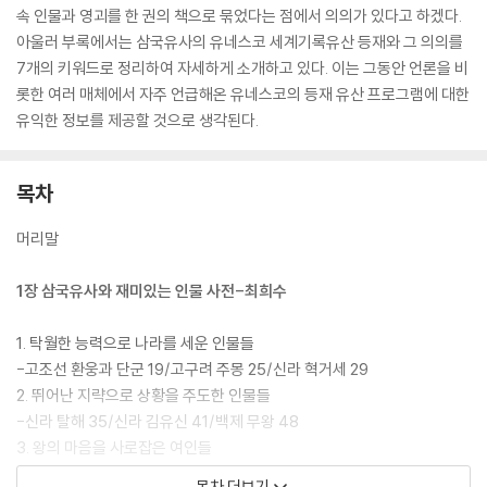
속 인물과 영괴를 한 권의 책으로 묶었다는 점에서 의의가 있다고 하겠다.
아울러 부록에서는 삼국유사의 유네스코 세계기록유산 등재와 그 의의를
7개의 키워드로 정리하여 자세하게 소개하고 있다. 이는 그동안 언론을 비
롯한 여러 매체에서 자주 언급해온 유네스코의 등재 유산 프로그램에 대한
유익한 정보를 제공할 것으로 생각된다.
목차
머리말
1장 삼국유사와 재미있는 인물 사전-최희수
1. 탁월한 능력으로 나라를 세운 인물들
-고조선 환웅과 단군 19/고구려 주몽 25/신라 혁거세 29
2. 뛰어난 지략으로 상황을 주도한 인물들
-신라 탈해 35/신라 김유신 41/백제 무왕 48
3. 왕의 마음을 사로잡은 여인들
-신라 지증왕과 모량부 상공의 딸 56/신라 진지왕과 도화녀 62/신라 경
목차 더보기