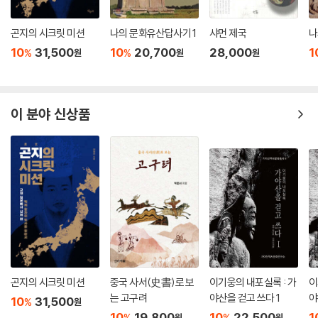
몽골의 충격은 그 이전까지 고구려, 백제, 신라의 유민이었던 고려의 백성
곤지의 시크릿 미션
나의 문화유산답사기 1
샤먼 제국
나
들을 ‘하나 된 고려’로 만들었다. 단군을 중심으로 ‘하나의 민족’으로서 이
10
31,500
10
20,700
28,000
1
민족의 침입에 대항해야 하는 필요 때문이었다. 이와 같은 몽골의 충격은
%
%
원
원
원
단일한 힘으로 항쟁해야 할 필요를 만들면서, 동시에 국가의 이념과 역사
에 대한 새로운 인식을 만드는 계기 가 되었다.
--- p.304
이 분야 신상품
곤지의 시크릿 미션
중국 사서(史書)로 보
이기웅의 내포실록 : 가
이
는 고구려
야산을 걷고 쓰다 1
야
10
31,500
%
원
10
19,800
10
22,500
1
%
%
원
원