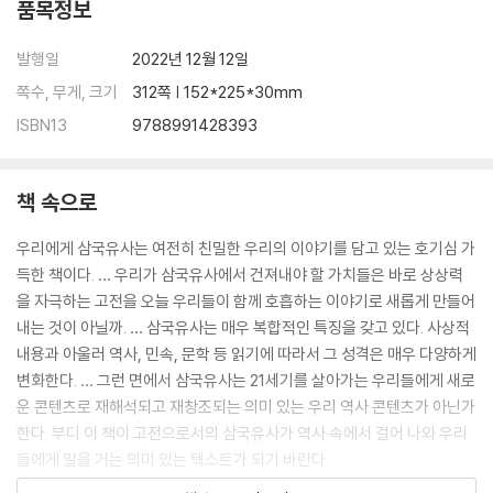
품목정보
발행일
2022년 12월 12일
쪽수, 무게, 크기
312쪽 | 152*225*30mm
ISBN13
9788991428393
책 속으로
우리에게 삼국유사는 여전히 친밀한 우리의 이야기를 담고 있는 호기심 가
득한 책이다. … 우리가 삼국유사에서 건져내야 할 가치들은 바로 상상력
을 자극하는 고전을 오늘 우리들이 함께 호흡하는 이야기로 새롭게 만들어
내는 것이 아닐까. … 삼국유사는 매우 복합적인 특징을 갖고 있다. 사상적
내용과 아울러 역사, 민속, 문학 등 읽기에 따라서 그 성격은 매우 다양하게
변화한다. … 그런 면에서 삼국유사는 21세기를 살아가는 우리들에게 새로
운 콘텐츠로 재해석되고 재창조되는 의미 있는 우리 역사 콘텐츠가 아닌가
한다. 부디 이 책이 고전으로서의 삼국유사가 역사 속에서 걸어 나와 우리
들에게 말을 거는 의미 있는 텍스트가 되기 바란다.
---「머리말」중에서