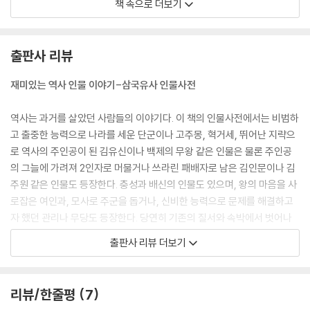
책 속으로 더보기
삼국사기가 신라, 고구려, 백제의 역사만을 다룬 반면 삼국유사에 는 고조
선과 부여, 가락국 등 삼국 이전의 여러 나라들에 대한 기록이 등장한다. 이
출판사 리뷰
들 국가들에 대한 기록은 주로 건국 사실과 그와 관련된 신화를 중심으로
서술되어 있다. 신화라는 명칭이 말해주듯이 건국자 는 대부분 신적인 존
재미있는 역사 인물 이야기-삼국유사 인물사전
재이거나 신적인 존재와 계보를 이을 수 있는 관계였다. 이들은 자신들의
능력을 바탕으로 신성성과 정통성을 활용하여 국가를 세웠다.
역사는 과거를 살았던 사람들의 이야기다. 이 책의 인물사전에서는 비범하
--- p.19
고 출중한 능력으로 나라를 세운 단군이나 고주몽, 혁거세, 뛰어난 지략으
로 역사의 주인공이 된 김유신이나 백제의 무왕 같은 인물은 물론 주인공
삼국유사에 등장하는 인물 가운데는 뛰어난 지략을 가진 전략가적 인물들
의 그늘에 가려져 2인자로 머물거나 쓰라린 패배자로 남은 김인문이나 김
이 있다. 이들은 자신들의 지략을 활용해 정권을 장악하기도 하고, 때로는
주원 같은 인물도 등장한다. 충성과 배신의 인물도 있으며, 왕의 마음을 사
최고의 정치세력으로 등장하기도 한다. 한편으로는 국익을 위해 적국을 활
로잡은 여인과, 모사로 주군을 돕거나, 신비한 능력으로 문제를 해결하고
용하는 대범함을 보이기도 한다. 자신이 처한 어려운 상황을 극복하기 위
자 했던 관리나 무당도 등장한다. 당연히 기존의 질서와 속박에서 벗어나
해 명운을 건 한판의 승부, 이것이 지략이다.
새로운 세상을 꿈꾸었던 사람들도 이 사전의 한 면을 차지한다. 저자인 최
출판사 리뷰 더보기
--- p.35
희수 교수는 역사 속 인물들을 단순히 소개하는 것을 넘어 그들이 처한 상
황과 주변 관계, 사건의 경과와 사후 처리까지 사건과 인물을 입체적으로
고대국가에서 왕은 개인이 아니라 하나의 정치 세력이다. 따라서 왕의 일
조명하고 있다. 저자는 사전 속 인물들을, 자신의 시대가 맞닥뜨렸던 문제
리뷰/한줄평
7
거수일투족은 여러 정치 세력들의 주된 관심사였다. 특히 혼인은 더욱 그
를 해결하기 위해 치열하게 노력했던 사람들이라고 평가하고 있다.