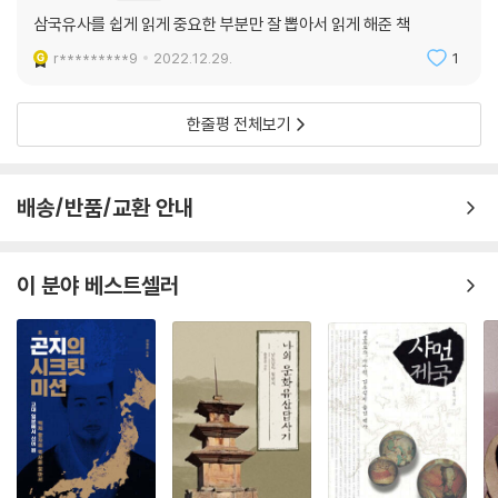
여우는 이처럼 인간을 해치기도 하고, 인간을 이끌기도 하고, 인간을 위하
삼국유사를 쉽게 읽게 중요한 부분만 잘 뽑아서 읽게 해준 책
기도 하며, 인간에 속하지 않는 존재라는 복잡한 성격을 가지고 있다. 이와
r*********9
2022.12.29.
1
같은 여우의 이중성은 토속신앙과 불교의 대립, 자연적 질서와 인간적 질
서의 충돌로 이해하기도 한다.
한줄평 전체보기
--- p.236
고대의 사람들은 해가 사철의 변화를 일으키고 달이 바다의 움직임을 가른
배송/반품/교환 안내
다는 것을 알고 있었다. 해와 달이 천지의 운명을 결정한다면, 별은 인간의
운명을 좌우한다고 생각했다. 별은 사람의 생사, 전쟁과 가뭄, 화재 등 재변
을 알려주는 징조였다.
이 분야 베스트셀러
--- p.256
삼국유사의 2022년 유네스코 세계기록유산 등재 추진은 아시아·태평양
지역 목록을 목표로 하고 있다. 이는 삼국유사가 가진 역사적 가치가 매우
크며, … 그 가치를 공유해야 할 정도로 중요한 기록 유산이라는 사실을 인
정받기 위한 시도이다. 따라서 만약 이번에 삼국유사가 등재된다면, 인류
는 삼국유사가 가지고 있는 세계적 가치를 인정받았다는 의미를 갖는다.
--- p.285