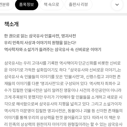
련분류
품목정보
책 속으로
출판사 리뷰
책소개
한 권으로 읽는 삼국유사 인물사전, 영괴사전
우리 민족의 사상과 이야기의 원형을 읽는다!
역사학자와 소설가가 들려주는 삼국유사 속 신비로운 이야기
삼국유사는 우리 고대사를 기록한 역사책이자 단군신화를 비롯한 신비로
운 이야기로 가득한 설화집이기도 하다. 『삼국유사와 신비로운 이야기』는
삼국유사 속 인물들의 이야기를 모은 ‘인물사전’과, 신령스럽고 괴이한 존
재들의 이야기를 다룬 ‘영괴사전’으로 구성되어 있다. 역사학자 최희수 교
수가 집필한 인물사전은 널리 알려진 영웅이나 사건의 주인공만이 아니라
크게 주목받지 못했지만 우리가 기억해야 할 인물들을 소개하고 새로운 시
각으로 해석함으로써 삼국유사의 지평을 넓히고 있다. 그리고 소설가이자
역사작가 이문영이 집필한 영괴사전은, 동물이나 괴물 등 신이한 존재들의
이야기를 통해 우리의 상상력을 한껏 끌어올리고 있다. 따라서 이 책은 우
리 민족의 상상력의 원천이자 이야기의 원형질이라는 할 수 있는 삼국유사