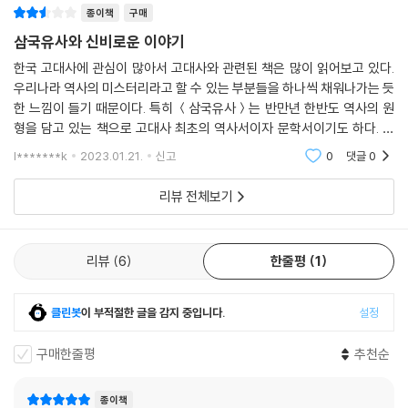
만약 다른 나라의 속박에 눌려 있는 나라라면 그 속박으로부터 벗어나기
종이책
구매
다. 그래서 이 책의 부록에는 세계기록유산 등재와 관련하여 삼국유사가
위해 노력을 할 것이고, 고정관념에 사로잡힌 종교계라면 그 고정관념을
가진 세계사적 가치와 의미, 그 중요성에 대해 7개의 키워드로 정리하여
삼국유사와 신비로운 이야기
타파하기 위해서 노력할 것이다. … 이 모든 것이 새로운 세상이다. 그리고
수록하였다. 유네스코 세계기록유산 등재는 결론적으로 삼국유사가 인류
한국 고대사에 관심이 많아서 고대사와 관련된 책은 많이 읽어보고 있다.
새로운 세상을 만들기 위한 시도들이다.
가 보존해야 할 세계적 가치로 인정받았다는 의미를 갖는다. 이는 우리 민
우리나라 역사의 미스터리라고 할 수 있는 부분들을 하나씩 채워나가는 듯
--- p.145
족의 역사적 기록이 세계사 속에서 보편성을 획득한다는 의미이기도 하다.
한 느낌이 들기 때문이다. 특히 ＜삼국유사＞는 반만년 한반도 역사의 원
삼국유사의 등재 과정에서 무엇보다 우리가 주목해야 할 것은, 삼국유사가
형을 담고 있는 책으로 고대사 최초의 역사서이자 문학서이기도 하다. 삼
삼국유사에서 곰은 변화의 상징이다. 곰은 사람이 되기도 하고, 사람과 교
몽골의 침입으로 인한 고려의 극한 상황에서 민족의 단합과 역사의 유구성
국유사를 읽으며 잘 이해되지 않았던 부분들과 모르고 그냥 넘어갔던 부분
l*******k
2023.01.21.
신고
0
댓글
0
접하여 아기를 낳기도 하며, 남자아이를 낳는 상징적인 존재로 등장하기도
들을 [삼국유사와
을 내세워 국난을 극복하고자 하는 의도에서 집필된 저작이라는 점이다.
한다. 용맹한 사람을 의미하기도 하고 용으로부터 변신하여 곰이 되기도
그로 인해 우리는 고조선까지 거슬러 올라가는 삼국 이전의 여러 역사적
리뷰 전체보기
한다. 겨울이 오면 죽은 것처럼 사라졌다가 봄이 오면 다시 나타나는 곰은
상황, 즉 고대사에 대해 더욱 풍부하게 파악할 수 있게 되었다는 것이다.
미련퉁이가 아니라 새로운 생명을 가져오는 변화의 존재였던 것이다.
--- p.171
리뷰
6
한줄평
1
윷놀이를 할 때 ‘도개걸윷모’를 사용한다. 도는 돼지, 개는 개, 걸은 양, 윷은
클린봇
이 부적절한 글을 감지 중입니다.
설정
소, 모는 말을 뜻한다. 말이 가장 좋은 자리를 차지한 것은 물론 말이 가장
빠르기 때문이다. 모는 말의 고어였을 가능성이 있다. ‘말을 몰다’라는 말에
구매한줄평
추천순
서 ‘몰’도 말에서 온 단어라고 본다.
--- p.189
종이책