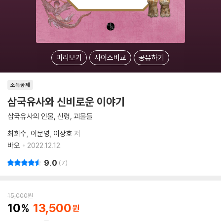
미리보기
사이즈비교
공유하기
소득공제
삼국유사와 신비로운 이야기
삼국유사의 인물, 신령, 괴물들
최희수
이문영
이상호
저
바오
2022.12.12.
9.0
7
15,000
원
10
13,500