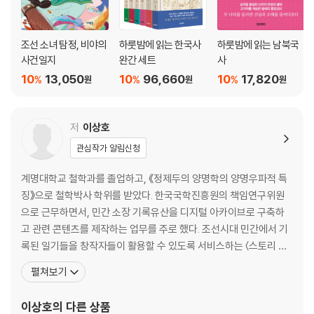
-박혁거세 무덤의 다른 이름, 뱀무덤 216/재물을 관장하는 뱀 219/왕과
뱀 221
6. 개와 여우의 시간
조선 소녀 탐정, 비야의
하룻밤에 읽는 한국사
하룻밤에 읽는 남북국
-개·돼지라는 말 224/어리석은 개, 현명한 개 226/간을 빼먹는 간사한 여
사건일지
완간 세트
사
우 228/신이 된 여우 232/여우의 이중성 235
10
13,050
10
96,660
10
17,820
%
%
%
원
원
원
7. 산신과 여신
-신라와 백제의 산신 237/성도선모 이야기 241/산신과 불교 243/특별
한 산신들 246
저
이상호
8. 부림을 받는 신이한 존재
관심작가 알림신청
-환웅의 무리 3천 249/신병과 음병 250/불교와 얽힌 신이한 존재 252
9. 읽어야 도움이 된다
계명대학교 철학과를 졸업하고, 《정제두의 양명학의 양명우파적 특
-위인의 탄생과 징조 256/혜성과 징조 258/백제 멸망과 징조 259/불귀
징》으로 철학박사 학위를 받았다. 한국국학진흥원의 책임연구위원
신과 징조 261
으로 근무하면서, 민간 소장 기록유산을 디지털 아카이브로 구축하
10. 신기하고 희한한 보물
고 관련 콘텐츠를 제작하는 업무를 주로 했다. 조선시대 민간에서 기
-본성을 보는 학의 깃털 262/날아다니는 지팡이 263/날아다니는 피리와
록된 일기들을 창작자들이 활용할 수 있도록 서비스하는 〈스토리 테
거문고 264/애정을 받게 해주는 여의주 266/멀리까지 소리를 전하는 돌
마파크〉를 기획했다. 전통문화에 대한 인문학적 고민을 일반인들과
종 267/물의 신을 잠재운 석탑 268/비법을 지닌 문두루 269/하늘의 부
펼쳐보기
공유하고 새로운 활용 가능성을 모색하는 연구자 역할을 중요하게 생
적, 천부인 271
각하며, 그 역할을 감당하기 위해 노력하고 있다. 《사단칠정 자세히
이상호
의 다른 상품
읽기》, 《이야기로 보는 한국의 세계기록유산》(공저), 《역사책에 없