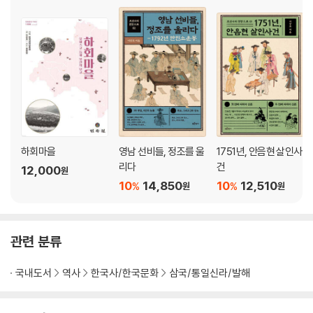
부록 7개의 키워드로 읽는 세계기록유산 삼국유사-이상호
는
1. 유네스코와 등재 유산 제도 276/2. 세계기록유산 280/3. 등재 대상 삼
국유사 285/4. 몽골 충격기 294/5. 하나의 민족, 그리고 민족지 299/6.
주체적 역사관 303/7. 남은 가치들 307
참고문헌 310
하회마을
영남 선비들, 정조를 울
1751년, 안음현 살인사
리다
건
12,000
원
10
14,850
10
12,510
%
%
원
원
관련 분류
국내도서
역사
한국사/한국문화
삼국/통일신라/발해