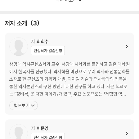
덕왕과 만월부인 68
4. 모사로 주군을 도운 인물들
-신라 소지왕대 일관 74/가락국 좌지왕대 박원도 78/신라 경문왕 김응렴
저자 소개
3
과 범교사 81
5. 해몽과 해결책을 제시한 인물들
-신라 아달라왕대 일관 86/백제 의자왕대 무당 90/신라 신문왕대 일관
저
최희수
김춘질 92/신라 선덕왕대 아찬 여삼 95
관심작가 알림신청
6. 충성과 배신의 인물들
-고조선 성기와 조선상 노인 등 99/신라 물계자 103/백제 성충, 흥수, 의
상명대 역사콘텐츠학과 교수. 서강대 사학과를 졸업하고 같은 대학원
직, 상영, 계백과 문사 106
에서 한국사를 전공했다. 역사학을 바탕으로 우리 역사와 전통문화를
7. 신과 하늘을 감동시킨 인물들
소재로 한 콘텐츠의 기획과 개발, 디지털 기술과 역사학과의 접목을
-목숨을 건 수도, 진표 111/지성이면 감천, 욱면 114/욕정을 인내하다, 광
통한 역사콘텐츠의 구현 방안에 대한 연구를 하고 있다. 지은 책으로
덕과 엄장 116/시험에 들지 말게 하소서, 노힐부득과 달달박박 120
는 『징비록, 못 다한 이야기』가 있고, 주요 논문으로는 「체험형 역사
8. 2인자와 패배자로 지낸 인물들
콘텐츠와 한국고대사: 역사적 상상력의 제고를 중심으로」, 「지역문화
펼쳐보기
-평생을 2인자로 산 인물, 김인문 124/왕위 계승자에서 반란의 주역으로,
자원 아카이브 콘텐츠 큐레이션 방안 연구」, 「역사교육을 위한 메타
김주원 128/아비를 넘지 못한 아들, 신검 131
버스 콘텐츠 연구」, A content service deployment plan for m
9. 예지와 신통력을 지닌 인물들
etaverse museum
저
이문영
-예리한 관찰력, 선덕여왕 134/적을 물리치는 신통력, 명랑 137/여우 잡
는 활 솜씨, 거타지 141
관심작가 알림신청