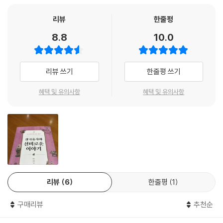
러하다. … 혼인뿐 아니라 자식을 두는 일도 왕위 계승이라는 왕권의 안정
과 관련해서 중요한 일이었다. 삼국유사에도 왕들의 혼인이나 왕이 관심을
다른 세계로 이어주는 상상력의 원천-삼국유사 영괴사전
리뷰
한줄평
가졌던 여인들에 관한 이야기가 등장한다.
8.8
10.0
--- p.56
삼국유사에는 많은 신령스러운 존재들이 등장한다. 그런 존재들의 모습은
동물이기도 하고, 귀신이기도 하고, 또 석탑이나 돌종, 악기 같은 사물이기
전통시대 역사 기록은 대부분 역사상 주인공들의 이야기들이다. 일종의 영
도 하다. 이들은 때로 인간처럼 감정과 지능을 갖고 있을뿐더러 사건의 주
리뷰 쓰기
한줄평 쓰기
웅들을 중심으로 이야기가 펼쳐져 있다. 그러나 주인공들이 역사의 주연이
역의 되기도 한다. 영괴사전에는 우리 민족과 밀접한 연관성이 있는 곰을
되기 위해서는 반드시 조연들이 필요하다. … 삼국유사에도 마찬가지다.
비롯하여 호랑이, 말, 용, 뱀 같은 동물을 비롯하여 산신과 여신, 불교의 신
혜택 및 유의사항
혜택 및 유의사항
삼국유사에 여러 왕들의 결단과 정치적 결정에는 그러한 결정에 도움을 준
이한 존재들, 신비한 자연적 현상과 징조들, 신기하고 희한한 보물 등 이제
조연들이 존재했다.
까지는 알려져 있지 않은 이야기들을 소개하고 있다. 이들은 우리 세계가
--- p.75
아닌 우리가 닿지 못하는 다른 세계의 존재들인 것이다. 저자는 이런 기이
하고 신비한 존재를 고리로 우리는 다른 세계로 나가는 문을 열 수 있다고
삼국유사에 수록된 인물들은 대체로 주인공이다. 그러나 주인공의 그늘에
말한다. 즉 우리 상상력의 원천을 깨달음으로써 우리는 새로운 세상으로
서 평생 주인공이 되어 보지 못한 채 지낸 인물들도 있다. … 주인공보다 나
나아갈 수 있는 힘을 얻게 된다는 것이다.
은 자신의 모습을 보여주기 위해 극적인 시도를 하다가 패배한 인물도 있
다. 사람이 사는 세상의 다양한 모습들을 보여주고 있는 것이다.
리뷰
6
한줄평
1
삼국유사, 유네스코 세계기록유산 등재
--- p.125
구매리뷰
추천순
이 책은 삼국유사의 유네스코 세계기록유산 등재 추진을 기념하고, 독자들
역사상 어느 시기를 막론하고 새로운 세상을 꿈꾸었던 인물들이 있다. …
이 삼국유사라는 고전에 좀 더 쉽게 접근할 수 있도록 하기 위해 만든 것이