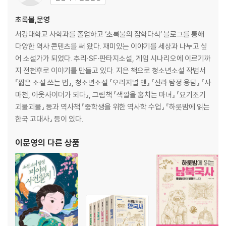
10. 새로운 세상을 꿈꾼 인물들
초록불,문영
-고구려의 속박에서 벗어나려는 꿈, 눌지왕 146/교리와 계율로부터 자유
로워지는 꿈, 원효 149/세속의 대중이 지키는 최소한의 규율, 원광 153
서강대학교 사학과를 졸업하고 ‘초록불의 잡학다식’ 블로그를 통해
다양한 역사 콘텐츠를 써 왔다. 재미있는 이야기를 세상과 나누고 싶
2장 삼국유사와 신이한 영괴 사전-이문영
어 소설가가 되었다. 추리·SF·판타지소설, 게임 시나리오에 이르기까
지 전천후로 이야기를 만들고 있다. 지은 책으로 청소년소설 작법서
1. 왜 미련퉁이 곰이었을까
『짧은 소설 쓰는 법』, 청소년소설 『오리지널 맨』 『신라 탐정 용담』 『사
-단군신화와 웅녀 159/곰나루 전설 163/신령한 존재, 곰 165/변화의 상
마천, 아웃사이더가 되다』, 그림책 『색깔을 훔치는 마녀』 『요기조기
징, 곰 168
괴물괴물』 등과 역사책 『중학생을 위한 역사학 수업』 『하룻밤에 읽는
2. 결코 가질 수 없는 존재, 호랑이
한국 고대사』 등이 있다.
-단군신화와 호랑이 172/후백제 견훤과 호랑이 174/재앙과 정의의 존재,
이문영
의 다른 상품
호랑이 177/김현이 호랑이에 감동하다 179/불교와 호랑이 185
3. 경계를 넘어서는 말
-왕을 불러오는 말 189/나라 이름과 말 193/불교와 말 195
4. 천변만화 자유자재의 용
-용과 고구려 198/용과 백제 200/용과 신라 201/용과 불교 205/용의 아
들, 처용 209/사람을 괴롭히는 용 211
5. 징그럽지만 꼭 그렇지만은 않은 뱀