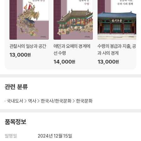
관찰사의 일상과 공간
애민과 요예의 경계에
수령의 봉급과 지출, 공
선 수령
과 사의 경계
13,000
원
14,000
13,000
원
원
관련 분류
국내도서
역사
한국사/한국문화
한국문화
품목정보
발행일
2024년 12월 15일