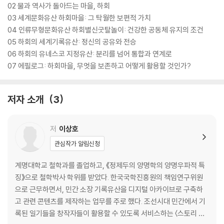
02 물과 역사가 돌아드는 마을, 하회
03 세계문화유산 하회마을: 그 탁월한 보편적 가치
04 인류무형문화유산 하회별신굿탈놀이: 건강한 공동체 유지의 조건
05 하회의 세계기록유산: 정신의 공유와 전승
06 하회의 유네스코 지정유산: 분리를 넘어 통합과 연계로
07 에필로그: 하회마을, 무엇을 보존하고 어떻게 활용할 것인가?
저자 소개
3
저
이상호
관심작가 알림신청
계명대학교 철학과를 졸업하고, 《정제두의 양명학의 양명우파적 특
징》으로 철학박사 학위를 받았다. 한국국학진흥원의 책임연구위원
으로 근무하면서, 민간 소장 기록유산을 디지털 아카이브로 구축하
고 관련 콘텐츠를 제작하는 업무를 주로 했다. 조선시대 민간에서 기
록된 일기들을 창작자들이 활용할 수 있도록 서비스하는 〈스토리 테