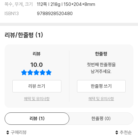
쪽수, 무게, 크기
112쪽 | 218g | 150*204*8mm
ISBN13
9788928520480
리뷰/한줄평
1
리뷰
한줄평
10.0
첫번째 한줄평을
남겨주세요.
리뷰 쓰기
한줄평 쓰기
혜택 및 유의사항
혜택 및 유의사항
리뷰
1
한줄평
0
구매리뷰
추천순