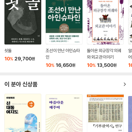
쇳돌
조선이 만난 아인슈타
돌아온 외규장각 의궤
알
인
와 외교관 이야기
어
10
29,700
%
원
10
16,650
10
13,500
1
%
%
원
원
이 분야 신상품