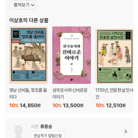
마파크〉를 기획했다. 전통문화에 대한 인문학적 고민을 일반인들과
펼쳐보기
공유하고 새로운 활용 가능성을 모색하는 연구자 역할을 중요하게 생
각하며, 그 역할을 감당하기 위해 노력하고 있다. 《사단칠정 자세히
이상호
의 다른 상품
읽기》, 《이야기로 보는 한국의 세계기록유산》(공저), 《역사책에 없
는
영남 선비들, 정조를 울
삼국유사와 신비로운
1751년, 안음현 살인사
리다
이야기
건
10
14,850
10
13,500
10
12,510
%
%
%
원
원
원
사진
류종승
관심작가 알림신청