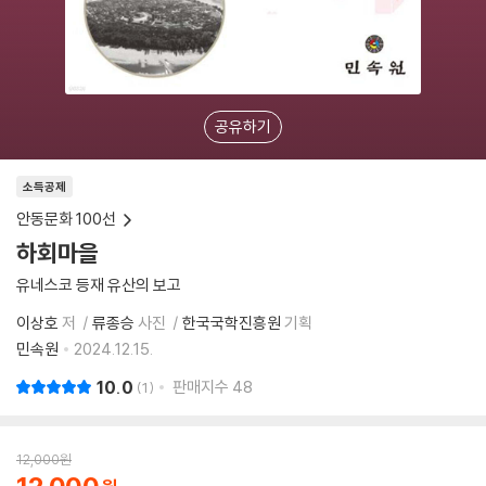
공유하기
소득공제
안동문화 100선
하회마을
유네스코 등재 유산의 보고
이상호
저
류종승
사진
한국국학진흥원
기획
민속원
2024.12.15.
10.0
판매지수
48
1
12,000
원