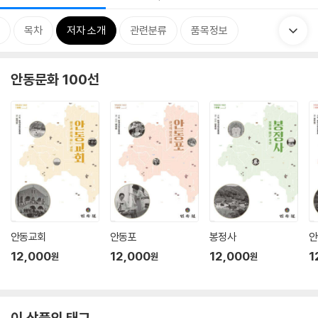
목차
저자 소개
관련분류
품목정보
안동문화 100선
안동교회
안동포
봉정사
안
12,000
12,000
12,000
1
원
원
원
이 상품의 태그