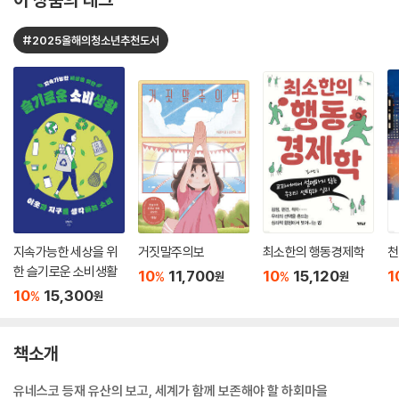
#2025올해의청소년추천도서
지속가능한 세상을 위
거짓말주의보
최소한의 행동경제학
천
한 슬기로운 소비생활
10
11,700
10
15,120
1
%
%
원
원
10
15,300
%
원
책소개
유네스코 등재 유산의 보고, 세계가 함께 보존해야 할 하회마을