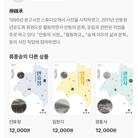
柳鍾承
1995년 광고사진 스튜디오에서 사진을 시작하였고, 2011년 안동청
년유도회 회원으로 활동하면서 안동의 문화, 유림과 관련된 작업을
주로 하고 있다. 『안동의 서원』, 『협동학교』, 『송재 이우의 삶과 문학』
등의 사진 작업에 참여하였다.
류종승
의 다른 상품
만휴정
임청각
광흥사
12,000
12,000
12,000
원
원
원