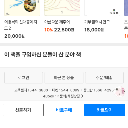
이병록의 신대동여지
아름다운 제주어
기부팔역시 연구
초
도 2
문
10
22,500
18,000
%
원
원
20,000
1
원
이 책을 구입하신 분들이 산 분야 책
로그인
최근 본 상품
주문/배송
고객센터 1544-3800
티켓 1544-6399
중고샵 1566-4295
eBook 1:1문의/채팅상담
예스이십사(주) 사업자 정보
선물하기
바로구매
카트담기
이용약관
개인정보처리방침
청소년보호정책
PC버전
회사소개
거래처관계자께
도서홍보
광고