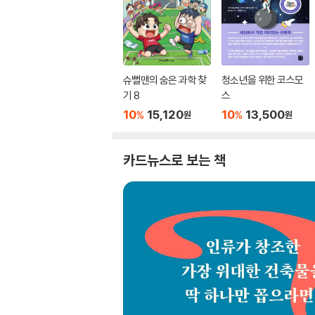
슈뻘맨의 숨은 과학 찾
청소년을 위한 코스모
기 8
스
10
15,120
10
13,500
%
%
원
원
카드뉴스로 보는 책