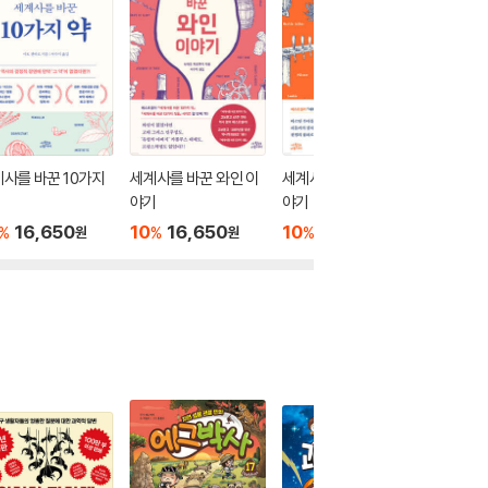
사를 바꾼 10가지
세계사를 바꾼 와인 이
세계사를 바꾼 맥주 이
세계사를
야기
야기
야기 2 
16,650
10
16,650
10
18,000
10
3
%
%
%
%
원
원
원