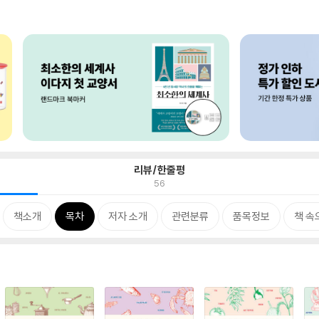
리뷰/한줄평
56
책소개
목차
저자 소개
관련분류
품목정보
책 속