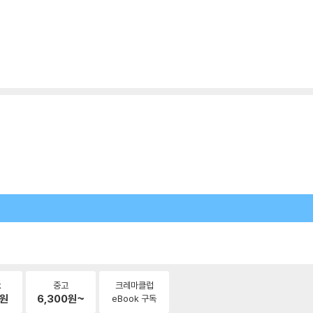
k
중고
크레마클럽
원
6,300
원~
eBook 구독