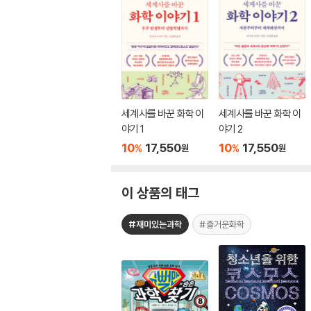
세계사를 바꾼 화학 이
세계사를 바꾼 화학 이
야기 1
야기 2
10
17,550
10
17,550
%
%
원
원
이 상품의 태그
#재미있는과학
#즐거운화학