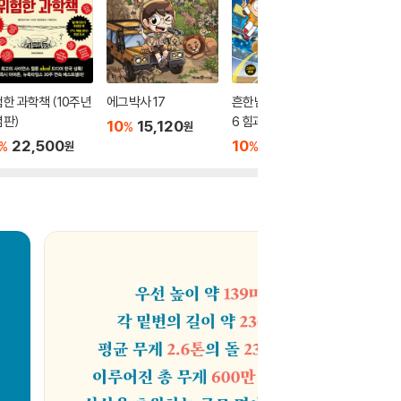
한 과학책 (10주년
에그박사 17
흔한남매 과학 탐험대 1
다있소 과
념판)
6 힘과 운동
10
15,120
10
1
%
%
원
22,500
10
15,120
%
%
원
원