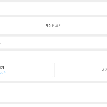
개정판 보기
.
팔기
내 
900원