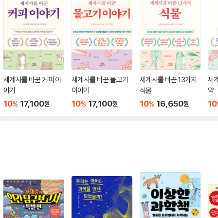
세계사를 바꾼 커피 이
세계사를 바꾼 물고기
세계사를 바꾼 13가지
세계
야기
이야기
식물
약
10
17,100
10
17,100
10
16,650
10
%
%
%
원
원
원