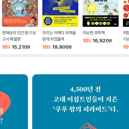
정재승의 인간 탐구 보
우리는 어쩌다 과학을
이상한 과학책
위험
고서 특별편
믿게 되었을까
기
10
16,920
%
원
10
15,210
10
19,800
10
%
%
원
원