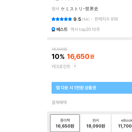
원서
ケミストリ-世界史
9.5
판매지수
918
56
베스트
역사 top20 10주
18,500
원
10
16,650
YES포인트
앱 다운 시 1천원 상품권
결제혜택
종이책
원서
eBoo
16,650
원
18,090
원
11,700