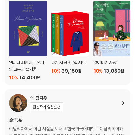
엘레나 페란테 글쓰기
나쁜 사랑 3부작 세트
잃어버린 사랑
의 고통과 즐거움
10
39,150
10
13,050
%
%
원
원
10
14,400
%
원
역
김지우
관심작가 알림신청
金志祐
이탈리아에서 어린 시절을 보내고 한국외국어대학교 이탈리아어과