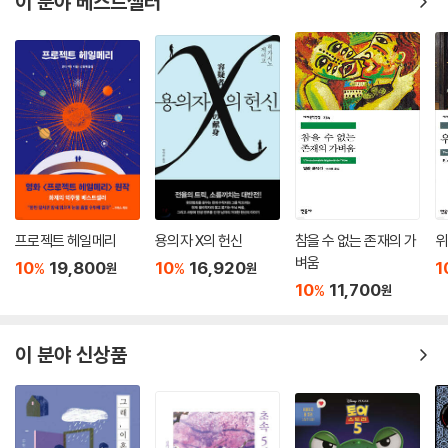
이 분야 베스트셀러
모님을 향한 원망이 아니다. 처음에는 마리아노 아저씨와 어머니 사이를
의심하면서 어머니에게도 죄가 있다고 생각한다. 하지만 나폴리 윗동네에
신경이 날카로워진 어머니와 자신을 버리고 가버린 아버지를 향한 비난으
로 이어지다 결국에는 아버지에게 비참할 정도로 매달리는 어머니를 이해
하게 되는 과정을 겪는다.
조반나가 어른들의 허영과 위선을 파헤치며 더욱더 이중적인 행동을 하는
대목도 인상적이다. 반항심으로 가득한 사춘기 소녀 조반나는 부모님을 관
찰하던 도중 아버지가 나폴리 ‘윗동네’에 살면서 ‘아랫동네’에 속하는 자신
의 근본을 지우려 한다는 것을 알아차린다. 조반나는 아버지가 그어놓은
프로젝트 헤일메리
용의자 X의 헌신
참을 수 없는 존재의 가
위
경계에서 인위적인 면을 발견하고 아버지가 구축한 질서를 붕괴해 위아래
벼움
10
19,800
10
16,920
1
%
%
원
원
를 뒤섞어놓는다. 그 과정에서 조반나는 아름다움과 추함, 새로움과 낡음,
10
11,700
%
원
섬세함과 투박함이 뒤섞인 혼합의 장이 된다. 조반나는 그런 식으로 신지
식인인 아버지의 위선을 보란 듯이 조롱한다.
이 분야 신상품
이처럼 페란테는 상실을 통해 한발 더 성장하고 상황에 따라 변화하는 입
체적인 인물을 보여준다. 인물의 단편적이고 일시적인 모습이 아니라 여러
사건을 거쳐 성장하는 인물의 치밀한 심리 묘사를 통해 일반적인 성장소설
속 인물에서 한발 더 나아가고 있는 것이다.