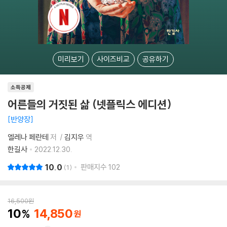
미리보기
사이즈비교
공유하기
소득공제
어른들의 거짓된 삶 (넷플릭스 에디션)
반양장
엘레나 페란테
저
김지우
역
한길사
2022.12.30.
10.0
판매지수
102
1
16,500
원
10
14,850