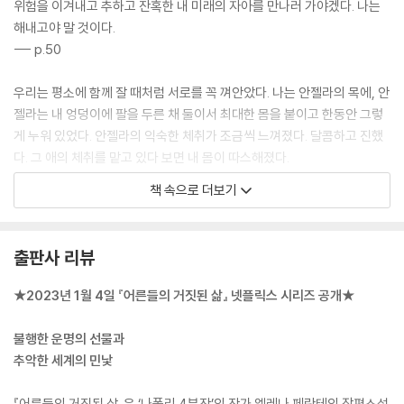
위험을 이겨내고 추하고 잔혹한 내 미래의 자아를 만나러 가야겠다. 나는
해내고야 말 것이다.
--- p.50
우리는 평소에 함께 잘 때처럼 서로를 꼭 껴안았다. 나는 안젤라의 목에, 안
젤라는 내 엉덩이에 팔을 두른 채 둘이서 최대한 몸을 붙이고 한동안 그렇
게 누워 있었다. 안젤라의 익숙한 체취가 조금씩 느껴졌다. 달콤하고 진했
다. 그 애의 체취를 맡고 있다 보면 내 몸이 따스해졌다.
--- p.138
책 속으로 더보기
나는 이제 순수한 아이가 아니었다. 생각 이면에 또 다른 생각이 있었다. 나
의 유년 시절은 끝났다. 아무리 애를 써도 순수함은 사라져갔고 내 눈에 맺
출판사 리뷰
힌 눈물은 나의 무죄의 증거와는 거리가 멀었다.
--- p.168
★2023년 1월 4일 『어른들의 거짓된 삶』 넷플릭스 시리즈 공개★
집으로 돌아가 혼자 내 방 장롱 거울에 내 모습을 비춰 보면서 그 어떠한 기
불행한 운명의 선물과
적도 내 얼굴에서 빅토리아 고모의 얼굴이 나오는 것을 막지 못할 거라는
추악한 세계의 민낯
사실을 깨닫는 순간 나는 참지 못하고 울음을 터뜨리고 말았다. 나는 이제
부모님을 염탐하지 않을 것이며 다시는 고모를 만나지 않겠다고 다짐했다.
『어른들의 거짓된 삶』은 ‘나폴리 4부작’의 작가 엘레나 페란테의 장편소설