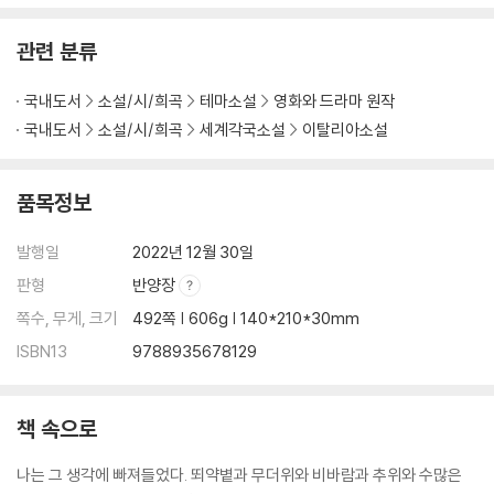
관련 분류
국내도서
소설/시/희곡
테마소설
영화와 드라마 원작
국내도서
소설/시/희곡
세계각국소설
이탈리아소설
품목정보
발행일
2022년 12월 30일
판형
반양장
쪽수, 무게, 크기
492쪽 | 606g | 140*210*30mm
ISBN13
9788935678129
책 속으로
나는 그 생각에 빠져들었다. 뙤약볕과 무더위와 비바람과 추위와 수많은