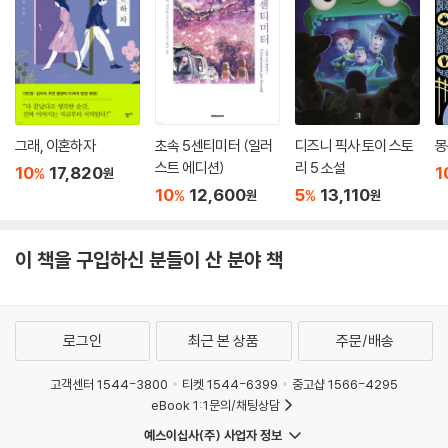
조반나가 악으로 대변되는 고모를 만나 그녀의 삶을 자신의 삶 속으로 끌
어들이는 모습 또한 매력적인 요소다. 우리는 페란테가 폭력적인 체험을
온몸으로 흡수하고 악을 받아들이는 독특한 인물을 형성했다는 것을 알 수
있다. 페란테는 그 누구도 따라잡을 수 없는 천재 소녀 릴라와 그런 릴라를
이기기 위해 치열하게 노력하는 레누를 넘어서 조반나라는 새로운 캐릭터
그래, 이혼하자
초속 5센티미터 (일러
디즈니 픽사 토이 스토
몽
를 창조했다. 페란테는 조반나의 심리를 집요하게 파고들며 세상에서 가장
스트 에디션)
리 5 소설
10
17,820
1
%
원
잔혹하고 강렬한 사춘기 이야기를 들려준다.
10
12,600
5
13,110
%
%
원
원
나폴리라는 도시의 여러 모습을 그린 한 폭의 벽화 같기도 한 이 소설은 불
이 책을 구입하신 분들이 산 분야 책
안으로 점철되어 있는 우리 시대를 대변하는 주제들과 일그러진 여성의 모
습을 통해 여성 서사의 새로운 중심이 되고 있다. 아름다운 도시 나폴리를
배경으로 악에 받친 인물들이 소리를 지르며 잔혹한 방법으로 성장하는
『어른들의 거짓된 삶』은 페란테만이 보여줄 수 있는 가장 페란테다운 이야
로그인
최근 본 상품
주문/배송
기다.
고객센터 1544-3800
티켓 1544-6399
중고샵 1566-4295
eBook 1:1문의/채팅상담
첫사랑과 첫 경험을 향한 위험한 욕망
“저는 제가 못생기고 못된 것 같아요. 그런데도 사랑받고 싶어요.”
예스이십사(주) 사업자 정보