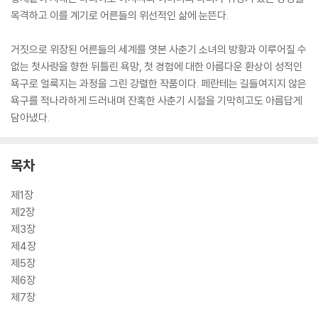
목격하고 이를 계기로 어른들의 위선적인 삶에 눈뜬다.
거짓으로 위장된 어른들의 세계를 엿본 사춘기 소녀의 방황과 이루어질 수
없는 첫사랑을 향한 뒤틀린 욕망, 첫 경험에 대한 아름다운 환상이 성적인
욕구로 얼룩지는 과정을 그린 강렬한 작품이다. 페란테는 길들여지지 않은
욕구를 적나라하게 드러내며 잔혹한 사춘기 시절을 기막히고도 아름답게
담아냈다.
목차
제1장
제2장
제3장
제4장
제5장
제6장
제7장