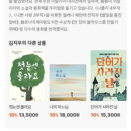
를 졸업했어요. 현재 주한 이탈리아 대사관에서 일하며, 틈틈이 이탈
리아의 소설과 동화책을 우리말로 옮기고 있습니다. <나폴리 4부작
>, <나쁜 사랑 3부작>을 비롯한 엘레나 페란테 전작과 《별빛을 훔친
알바》, 볼로냐국제아동도서전 수상작 《천 장의 블라우스를 만들기
위해》 등 다수의 동화를 번역했어요.
김지우
의 다른 상품
첫눈엔 몰라요
나의 하느님
단어가 사라진 날
10
13,500
10
18,000
10
15,300
%
%
%
원
원
원