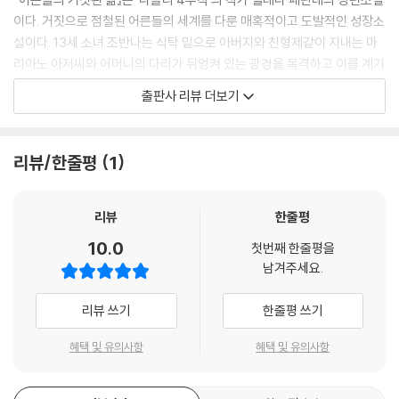
--- p.171
이다. 거짓으로 점철된 어른들의 세계를 다룬 매혹적이고 도발적인 성장소
설이다. 13세 소녀 조반나는 식탁 밑으로 아버지와 친형제같이 지내는 마
어른들의 세상에서는 대체 무슨 일이 일어나고 있는 걸까. 분별력 있는 그
리아노 아저씨와 어머니의 다리가 뒤엉켜 있는 광경을 목격하고 이를 계기
들의 머릿속과 지식으로 가득한 그들의 몸 안에서 대체 무슨 일이 일어나
로 어른들의 위선적인 삶에 눈뜬다. 거짓으로 위장된 어른들의 세계를 엿
출판사 리뷰 더보기
고 있는 걸까. 무엇이 그들을 파충류보다도 못한 믿을 수 없는 동물로 만들
본 사춘기 소녀의 방황과 이루어질 수 없는 첫사랑을 향한 뒤틀린 욕망, 첫
어버린 걸까.
경험에 대한 아름다운 환상이 성적인 욕구로 얼룩지는 과정을 그린 강렬한
--- p.185
작품이다. 페란테는 길들여지지 않은 욕구를 적나라하게 드러내며 잔혹한
리뷰/한줄평
1
사춘기 시절을 기막히고도 아름답게 담아냈다.
거짓말, 거짓말. 어른들은 거짓말을 하지 말라고 하면서 정작 자기들은 끊
임없이 거짓말을 늘어놓는다.
잔혹한 사춘기를 다룬
리뷰
한줄평
--- p.218
가장 엘레나 페란테다운 소설
10.0
첫번째 한줄평을
남겨주세요.
“저는 제가 못생기고 못된 것 같아요. 그런데도 사랑받고 싶어요.”
『어른들의 거짓된 삶』은 화자가 어린 시절에 겪었던 충격적인 이야기를 폭
--- p.274
로하며 시작한다. 나폴리 중산층 가정에서 자란 13세 소녀 조반나는 어느
리뷰 쓰기
한줄평 쓰기
날 부모님의 대화를 엿듣다가 자신이 아버지의 여동생이자 추함과 사악함
“넌 철부지야, 잔니나. 말만 그럴듯하게 하지 제대로 아는 것은 아무것도
의 대명사인 빅토리아 고모와 닮았다는 이야기를 듣게 된다. 조반나는 자
혜택 및 유의사항
혜택 및 유의사항
없구나. 사랑이란 뒷간 문에 달린 유리처럼 탁한 거란다.”
신이 못생기고 말랐다는 콤플렉스에 사로잡혀 하루 종일 거울을 들여다보
--- p.281
고 친구들에게 외모를 평가해달라고 한다. 조반나는 호기심을 참지 못하고