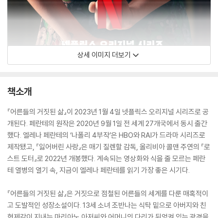
상세 이미지 더보기
책소개
『어른들의 거짓된 삶』이 2023년 1월 4일 넷플릭스 오리지널 시리즈로 공
개된다. 페란테의 원작은 2020년 9월 1일 전 세계 27개국에서 동시 출간
했다. 엘레나 페란테의 ‘나폴리 4부작’은 HBO와 RAI가 드라마 시리즈로
제작됐고, 『잃어버린 사랑』은 매기 질렌할 감독, 올리비아 콜맨 주연의 『로
스트 도터』로 2022년 개봉했다. 계속되는 영상화와 식을 줄 모르는 페란
테 열병의 열기 속, 지금이 엘레나 페란테를 읽기 가장 좋은 시기다.
『어른들의 거짓된 삶』은 거짓으로 점철된 어른들의 세계를 다룬 매혹적이
고 도발적인 성장소설이다. 13세 소녀 조반나는 식탁 밑으로 아버지와 친
형제같이 지내는 마리아노 아저씨와 어머니의 다리가 뒤엉켜 있는 광경을