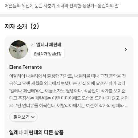
어른들의 위선에 눈뜬 사춘기 소녀의 잔혹한 성장기- 옮긴이의 말
저자 소개
2
저
엘레나 페란테
관심작가 알림신청
Elena Ferrante
이탈리아 나폴리에서 출생한 작가로, 나폴리를 떠나 고전 문학을 전
공하고 오랜 세월을 외국에서 보냈다는 사실 외에 알려진 바가 없다.
‘엘레나 페란테’라는 이름조차도 필명이다. 작품만이 작가를 보여준
다고 주장하는 페란테는 어떤 미디어에도 모습을 드러내지 않고 서면
으로만 인터뷰를 허락한다. 이탈리아에서는 여전히 작가의 정체와 관
련된 여러 가지 소문이 떠돌지만 아직도 베일에 싸여 있다. 1999년
펼쳐보기
첫 작품 『성가신 사랑』을 출간해 이탈리아 평단을 놀라게 한 페란테
는 2002년 『버려진 사랑』을 출간한다. 에세이집 『프란투말리아』(20
엘레나 페란테
의 다른 상품
03)와 소설 『잃어버린 사랑』(2006), 『