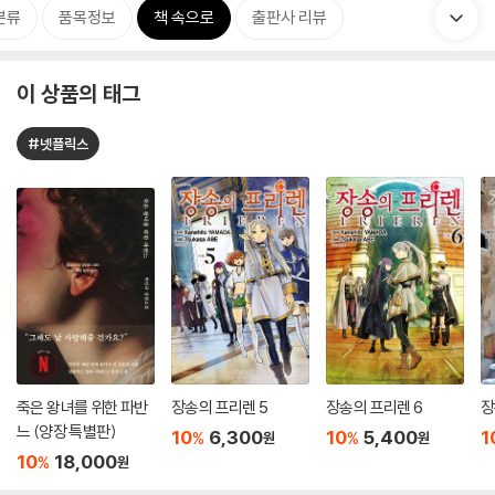
분류
품목정보
책 속으로
출판사 리뷰
이 상품의 태그
#넷플릭스
죽은 왕녀를 위한 파반
장송의 프리렌 5
장송의 프리렌 6
장
느 (양장 특별판)
10
6,300
10
5,400
1
%
%
원
원
10
18,000
%
원