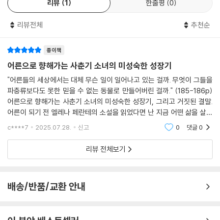
리뷰
1
한줄평
0
사진 앨범을 뒤져 고모의 흔적을 찾지만 끝내 실패하고 만다. 조반나는 부
‘사랑스럽지 않아도 상관없어. 아무도 나를 사랑해주지 않아도 돼. 내가 어
모님이 꺼리는 고모를 찾아가 자신이 정말로 고모를 닮았는지 확인한다.
떤 심정으로 사는지 아는 사람은 아무도 없어.’
리뷰전체
추천순
조반나는 아름답지만 “뭔가 거슬리는 면이 있어서 차라리 단순하게 못생
--- p.290
겼다고 생각하는 게 마음 편할 것” 같은 고모의 거친 모습에 매력을 느낀
다.
종이책
부모님의 그늘은 내게 도무지 사라지지 않는 성가신 통증 같았다. 잘라내
어른으로 향해가는 사춘기 소녀의 미성숙한 성장기
고 싶은 불편한 신체 부위 같았다.
조반나는 겉모습 뒤에 가려진 진짜 모습을 보아야 한다며 부모님을 잘 관
"어른들의 세상에서는 대체 무슨 일이 일어나고 있는 걸까. 무엇이 그들을
--- p.353
찰하라는 고모의 충고를 따라 점차 부모님을 객관적인 시각으로 바라보게
파충류보다도 못한 믿을 수 없는 동물로 만들어버린 걸까." (185-186p)
된다. 그러던 어느 날 아버지와 친형제처럼 지내는 마리아노 아저씨가 다
어른으로 향해가는 사춘기 소녀의 미성숙한 성장기, 그리고 거짓된 결말.
리로 어머니의 발목을 식탁 아래서 감싸고 있는 모습을 목격하고 큰 충격
어른이 되기 전 엘레나 페란테의 소설을 읽었다면 난 지금 어떤 삶을 살고
에 빠진다. 조반나는 자신이 완전하다고 생각했던 세계에 균열을 느끼며
있을까, 하는 생각이 들기도 하고, 아직 난 어른이 되지 못했다는 생각이 들
c****7
2025.07.28.
신고
0
댓글
0
위선으로 가득한 어른들의 세계에 발을 들여놓게 된다.
기도 하고.어린
리뷰 전체보기
『어른들의 거짓된 삶』은 일반적인 성장소설과는 전혀 다른 독특한 구조로
짜여 있다. 조반나가 또 다른 세계를 마주하게 된 계기는 그녀가 누구보다
도 사랑하고 신뢰했던 아버지의 충격적인 발언 때문이다. 아버지 안드레아
배송/반품/교환 안내
와 어머니 넬라의 갈등으로 조반나의 가족은 회복 불가능한 상태가 되고
조반나는 점차 가족의 비극을 인식하면서 불안과 공포, 환멸을 경험한다.
가족의 붕괴와 아버지의 빈자리를 통해 조반나가 느끼는 감정은 단순히 부