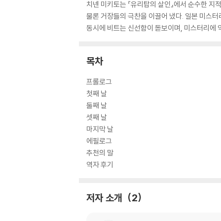
치넨 미키토는 『유리탑의 살인』에서 순수한 지
물론 거장들의 극찬을 이끌어 냈다. 일본 미스
동시에 비트는 신선함이 돋보이며, 미스터리에 
목차
프롤로그
첫째 날
둘째 날
셋째 날
마지막 날
에필로그
추천의 말
역자 후기
저자 소개
2