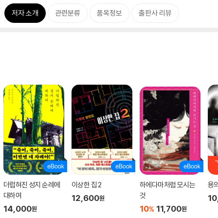
저자 소개
관련분류
품목정보
출판사 리뷰
더럽혀진 성지 순례에
이상한 집 2
하에다마처럼 모시는
용
대하여
것
12,600
10
원
14,000
10
11,700
%
원
원