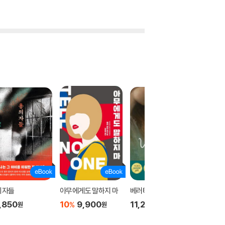
의자들
아무에게도 말하지 마
베러티
유리탑의
,850
10
9,900
11,200
11,76
%
원
원
원