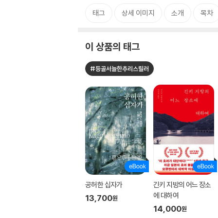
태그
상세 이미지
소개
목차
이 상품의 태그
#등골서늘한추리스릴러
공허한 십자가
긴키 지방의 어느 장소
에 대하여
13,700
원
14,000
원