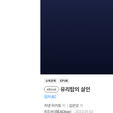
소득공제
EPUB
유리탑의 살인
eBook
EPUB
치넨 미키토
저
김은모
역
리드비(READbie)
2023.01.02.