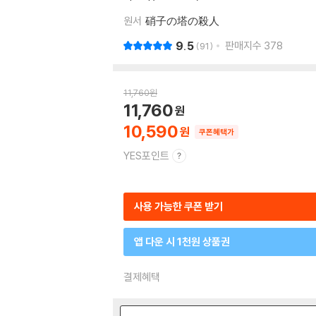
원서
硝子の塔の殺人
9.5
판매지수
378
91
11,760
원
11,760
10,590
쿠폰혜택가
YES포인트
사용 가능한 쿠폰 받기
앱 다운 시 1천원 상품권
결제혜택