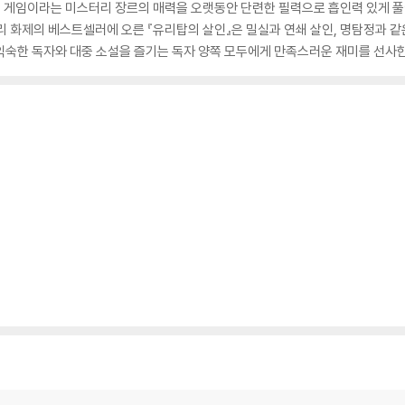
적 게임이라는 미스터리 장르의 매력을 오랫동안 단련한 필력으로 흡인력 있게 풀
터리 화제의 베스트셀러에 오른 『유리탑의 살인』은 밀실과 연쇄 살인, 명탐정과
익숙한 독자와 대중 소설을 즐기는 독자 양쪽 모두에게 만족스러운 재미를 선사한