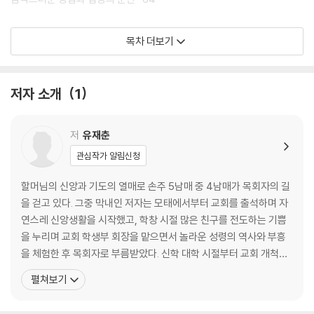
02 열정으로 교회를 세우다
목차 더보기
임대가 아닌 건축으로 · 70 탈탈 털었고 탈탈 털렸다 · 75
마중물 300만 원 · 79 예상치 못한 역경과 배신 · 84
저자 소개
1
시멘트 바닥을 눈물로 적시며 · 90 천사를 만나다 · 96
트럭 밑에 깔리다 · 101 어느 사장님의 호통 · 108
불효자 맞습니다 · 114 하나님의 반전 드라마 · 118
저
유재춘
관심작가 알림신청
03 기쁨으로 열매를 거두다
할머님의 신앙과 기도의 열매로 손주 5남매 중 4남매가 목회자의 길
우연한 만남 · 124 푸른마을 문화교실 · 129
을 걷고 있다. 그중 막내인 저자는 모태에서부터 교회를 출석하며 자
수련회에 임하신 성령님 · 135 깜짝 선물 · 141
연스레 신앙생활을 시작했고, 학창 시절 많은 친구를 전도하는 기쁨
진리의 힘 · 147 선한 인플루언서 · 154
을 누리며 교회 학생부 회장을 맡으면서 놀라운 성령의 역사와 부흥
복음 shoot! 말씀 cock! · 160 침신대 지원 전도단 · 166
을 체험한 후 목회자로 부름받았다. 신학 대학 시절부터 교회 개척에
말씀을 사랑하는 자녀들로 · 172 교회 선교 이야기 · 177
대한 비전과 소원을 품어, 학업과 전임 사역을 마친 후, Y교회 교회개
펼쳐보기
알잘딱깔센 · 186
척학교에 입학하여 교회 개척 훈련을 받고 눈물겨운 건축 과정을 거
쳐 교회를 세우게 되었다. 개척한 지십수 년간 광야 같은 목회 여정을