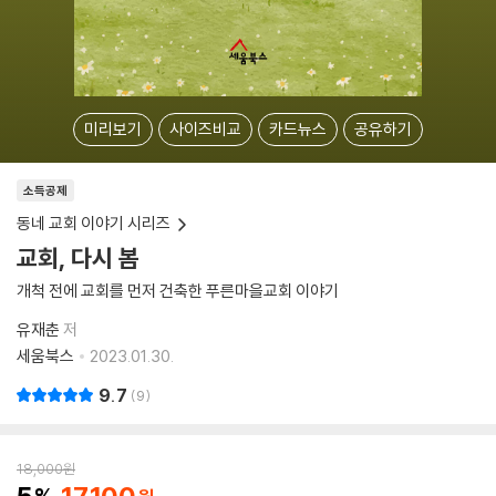
미리보기
사이즈비교
카드뉴스
공유하기
소득공제
동네 교회 이야기 시리즈
교회, 다시 봄
개척 전에 교회를 먼저 건축한 푸른마을교회 이야기
유재춘
저
세움북스
2023.01.30.
9.7
9
18,000
원