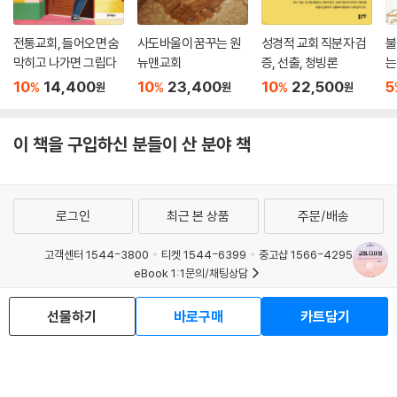
전통교회, 들어오면 숨
사도바울이 꿈꾸는 원
성경적 교회 직분자 검
불
막히고 나가면 그립다
뉴맨교회
증, 선출, 청빙론
는
10
14,400
10
23,400
10
22,500
5
%
%
%
원
원
원
이 책을 구입하신 분들이 산 분야 책
로그인
최근 본 상품
주문/배송
고객센터 1544-3800
티켓 1544-6399
중고샵 1566-4295
eBook 1:1문의/채팅상담
예스이십사(주) 사업자 정보
선물하기
바로구매
카트담기
이용약관
개인정보처리방침
청소년보호정책
PC버전
회사소개
거래처관계자께
도서홍보
광고
Copyright © YES24 Corp. All Rights Reserved.