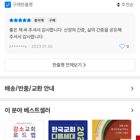
도스토옙스키(Dostoevsky)의 말에 큰 힘과 용기를 얻었습니다. “누구
구매한줄평
추천순
나 하나의 걸작을 쓸 수 있다. 자신의 이야기를 쓰면 되니까.”
종이책
구매
좋은 책 써 주셔서 감사합니다. 신앙의 간증, 삶의 간증을 공유해
주셔서 감사합니다.
h******s
2023.01.30.
0
한줄평 전체보기
배송/반품/교환 안내
이 분야 베스트셀러