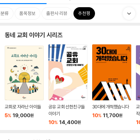
련분류
품목정보
출판사 리뷰
추천평
동네 교회 이야기 시리즈
교회로 자라난 아이들
공유 교회 선한친구들
30대에 개척했습니다
교
이야기
작
5
19,000
10
11,700
%
%
원
원
10
14,400
1
%
원