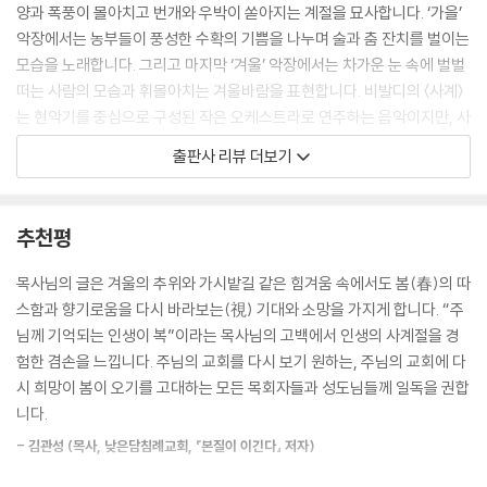
양과 폭풍이 몰아치고 번개와 우박이 쏟아지는 계절을 묘사합니다. ‘가을’
악장에서는 농부들이 풍성한 수확의 기쁨을 나누며 술과 춤 잔치를 벌이는
모습을 노래합니다. 그리고 마지막 ‘겨울’ 악장에서는 차가운 눈 속에 벌벌
떠는 사람의 모습과 휘몰아치는 겨울바람을 표현합니다. 비발디의 〈사계〉
는 현악기를 중심으로 구성된 작은 오케스트라로 연주하는 음악이지만, 사
계절의 변화를 눈에 보이지 않는 음악으로 멋지게 그려 냈습니다.
출판사 리뷰 더보기
이처럼 자연 세계에서 사계절은 각각의 뚜렷한 특징이 있습니다. 인생도
마찬가집니다. 희망을 노래하는 봄이 있는가 하면, 뜨거운 태양과 폭풍 속
추천평
에 성장하는 여름이 있습니다. 풍부한 열매를 거두는 가을이 있는가 하면,
혹독한 시련의 겨울도 있습니다. 교회에도 사계가 있습니다. 희망의 봄, 열
목사님의 글은 겨울의 추위와 가시밭길 같은 힘겨움 속에서도 봄(春)의 따
정의 여름, 열매의 가을, 시련의 겨울입니다. 그런데 예수님을 주인으로 고
스함과 향기로움을 다시 바라보는(視) 기대와 소망을 가지게 합니다. “주
백하는 교회는 겨울이 절대 끝이 아닙니다. 주를 향한 희망을 버리지 않는
님께 기억되는 인생이 복”이라는 목사님의 고백에서 인생의 사계절을 경
다면 기필코 봄은 다시 찾아옵니다.
험한 겸손을 느낍니다. 주님의 교회를 다시 보기 원하는, 주님의 교회에 다
시 희망이 봄이 오기를 고대하는 모든 목회자들과 성도님들께 일독을 권합
이 책은 교회에 관한 거창한 지론이나 체계적 담론을 다루지 않습니다. 한
니다.
평범한 목회자의 교회를 향한 사랑과 열정, 교회 건축과 개척의 과정, 그리
- 김관성 (목사, 낮은담침례교회, 『본질이 이긴다』 저자)
고 오랜 시간 인내의 항해를 하고 있는 작은 교회 목사의 목회 여정과 소회
(所懷)를 담고 있습니다. 특별히 하나님 나라를 지향하며 살고픈 소망으