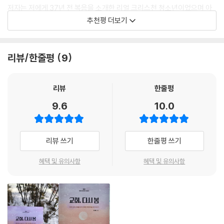
저자는 저에게 37년 전 복음을 소개한 리얼 크리스천 청소년이었으며 아
로, 수시로 마주하는 다양한 어려움들을 버티고 견디며 살아온 생생한 삶
직도 그때의 심정을 가슴에 담고 있는 푸르고 푸른 중년입니다. 봄을 좋아
추천평 더보기
의 이야기와 소소하지만 결코 소소하지 않은 진솔한 교회 이야기를 풀어내
하는, 교회의 봄날을 꿈꾸는 목회자입니다. 이 책은 교회를 바라보는 냉랭
고 있습니다. 따라서 이 책은 아무도 알아주지 않는 부르심의 자리에서, 주
한 선입견을 갖고 있는 시대를 향해 주머니 손난로 같은 온기를 전해 줍니
님의 교회를 사랑하며 묵묵히 자신의 몫을 감당하고 있는 목회자들과 성도
다. 가슴을 숨 쉬게 합니다.
리뷰/한줄평
9
들에게 공감과 위로를 줄 수 있습니다. 또한 개교회주의를 지양하고 하나
님 나라를 향한 우주적 교회 공동체의 이상과 비전을 가진, 한국 교회 목회
- 김광섭 (목사, 2동탄중앙교회)
자들과 신자들에게 주님의 교회에 대한 회상(回想)과 소고(小考)의 계기
리뷰
한줄평
가 될 것입니다.
제가 이 책에서 본 중요한 포인트 중 하나는 ‘보이지 않는 하나님의 손’입니
9.6
10.0
다. 나보다 항상 먼저 일하고 계시며, 지금도 일하고 계시고, 앞으로도 일하
1장 “아름다운 교회를 꿈꾸다”에서는 모태에서부터 교회를 출석하여 자연
시는 하나님의 손입니다. 보이지 않지만 하나님은 일하고 계셨습니다. 유
스럽게 신앙생활을 하다가, 하나님의 부르심을 받아 신학 공부와 사역 훈
재춘 목사님의 눈물의 글에 나타난 보이지 않는 하나님의 손이 세우시는
리뷰 쓰기
한줄평 쓰기
련의 과정을 마친 후, 감격스러운 창립과 입당의 순간을 맞이하기까지의
교회의 살아 있는 현장으로 여러분을 초대합니다.
과정을 다루고 있습니다. 2장 “열정으로 교회를 세우다”에서는 성도 한 명
- 김원정 (목사, 우리꿈교회)
혜택 및 유의사항
혜택 및 유의사항
없이 교회 건축을 진행하면서 수많은 난관에 봉착하지만, 뜨거운 열정으로
교회를 세워 가는 사연을 이야기하고 있습니다. 3장 “기쁨으로 열매를 거
저자는 교활해지는 세상에서 지나치게 순수함을 간직하고 있는 깨끗한 영
두다”에서는 교회 건축을 마치고 개척을 시작한 후에 교회가 성장하고 규
성을 소유하고 있습니다. 그런 그의 책을 읽는 이들도 덩달아서 그의 글에
모를 갖추어 가면서 소중한 열매를 맺는 스토리를 담고 있습니다. 4장 “가
담긴 맑은 향기에 취하게 될 것입니다. 수많은 책이 매일 쏟아져 나오는 때
슴 아픈 눈물을 흘리다”에서는 목회하면서 겪은 다양한 아픔과 눈물, 이별
에, 우리의 영혼을 잔잔히 적셔 줄 그의 책을 만나는 기쁨에 잔뜩 기대가 되