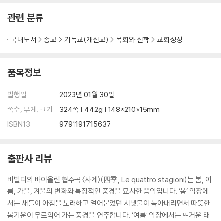
04 가슴 아픈 눈물을 흘리다
겪으면서도 예수 그리스도를 유일한 희망으로 삼고 묵묵
관련 분류
다락방 추락 사건 · 192 맨발로 도망 온 자매 · 198
다시 겪고 싶지 않은 일 · 203 공동체를 위협하는 독 · 208
국내도서
종교
기독교(개신교)
목회와 신학
교회성장
총 맞은 것처럼 · 214 우울한 드라이브 · 220
아빠가 큰 교회 목사였으면 · 226 사랑하는 엄마를 가슴에 묻다 · 232
품목정보
다시 나타난 엄마 · 240 My darling · 244
발행일
2023년 01월 30일
05 사랑하는 교회를 다시 봄
쪽수, 무게, 크기
324쪽 | 442g | 148*210*15mm
죽빵클럽 · 250 성탄절에 찾아온 산타클로스 · 255
ISBN13
9791191715637
교회 밖 세상으로 · 259 인싸 교회 아싸 교회 · 266
바람처럼 사라진 동역자 · 273 가난하고 소외된 자들과 함께 · 283
위대한 공급자 · 290 기독교 괴물 · 298
출판사 리뷰
걸어 다니는 시한폭탄 · 307
비발디의 바이올린 협주곡 〈사계〉(四季, Le quattro stagioni)는 봄, 여
름, 가을, 겨울의 변화와 특징적인 풍경을 묘사한 음악입니다. ‘봄’ 악장에
서는 새들이 아침을 노래하고 얼어붙었던 시냇물이 녹아내리면서 따뜻한
봄기운이 무르익어 가는 풍경을 연주합니다. ‘여름’ 악장에서는 뜨거운 태