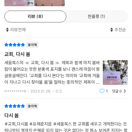
의 사건들을 소개하고 있습니다. 5장 “사랑하는 교회를 다시 봄”에서는 사
며, 책을 읽고 나면 주님의 몸 된 교회를 향한 마음이 분명 달라져 있을 것
랑하는 교회에 대한 고민과 성찰을 통해, 오늘날 교회가 붙들어야 할 성경
입니다.
적 가치들을 다양한 이야기로 풀어내고 있습니다.
리뷰
8
한줄평
1
- 김형윤 (목사, 침례교 해외선교회 세계순회 선교사)
현재 조국 땅의 교회들이 봄의 희망을 잃어버리고 시련의 겨울을 지나고
리뷰전체
추천순
있는 듯합니다. 한국 교회의 사회적 신뢰도는 이미 바닥을 쳤고, 사상 초유
저는 이 시기에 이 책을 펴낸 유 목사님의 마음을 생각해 보았습니다. ‘재춘
의 코로나 팬데믹의 여파는 한국 교회 전체의 생명력을 크게 위축시켰습니
(載春)’이라는 이름이 봄의 희망을 실어서 운반함이듯이, 한국 교회가 이
종이책
다. 교회의 양극화는 갈수록 심화되어 가고, 교회와 교인의 숫자도 지속적
차가운 겨울을 이겨 내고 따스한 봄을 맞도록 이 책을 통해서 격려하고 사
교회, 다시 봄
인 감소 추세를 보이고 있습니다. 교회 안에 다음 세대가 눈에 띄게 사라지
랑하는 봄의 마음을 느낄 수 있었습니다. 그가 목회 현장에서 보듬고 눈물
세움북스의 ≪ 교회, 다시 봄 ≫. 제목과 함께 마치 봄바
고 있고, 존립이 어려워 문을 닫는 교회도 폭증하고 있습니다. 아무리 기도
로 사랑한 그 손길은 예수님을 많이 닮아 있습니다. 이 책을 읽는 모든 독자
람이 불어오는 듯한 분홍색 표지를 보니 괜스레 마음이 몽
하고 노력해도 성장하지 않는 교회들도 무수히 많습니다. 교회의 미래가
들도 저자를 통해 전해지는 따스한 주님의 마음을 충분히 느끼게 되리라
글몽글해진다. ‘교회를 다시 본다’는 의미와 ‘교회에 겨울
암담할 수밖에 없습니다. 그러나 교회는 무슨 일이 있어도 희망을 잃지 말
확신합니다.
이 지나고 다시 찾아올 봄’을 말하는 중의적인 제목이 내
아야 합니다. 교회의 머리이신 그리스도께서 희망의 원천이시기 때문입니
시선을 사로잡았다. 이 책은 “동네 교회 이야기 시리즈”
- 남병습 (목사, 한국침례신학대학교 상담심리학과 겸임교수)
i*********9
2023.01.28.
신고
1
댓글
0
다.
6번째 교회 ‘푸른마을교회’ 이야기이다. 동네 작은 교회인
데 약간 독특한 점이
이 책은 그가 하나님 나라를 살면서 겪었던 이야기를 진솔하게 써 내려가
종이책
그리스도의 십자가는 패배와 절망의 상징으로 보이는 듯했지만, 죽음의 권
는 책입니다. 하나님의 통치를 받으며 사는 사람에게는 큰 교회와 작은 교
세를 이기시고 부활하신 사건은 신자들에게 참된 희망의 표상이 되었습니
다시 봄
회의 차이가 없습니다. 너무나 평범한 목사, 너무도 평범한 목회, 그러나 하
다. 그러므로 주님을 따르는 모든 교회는 그리스도를 유일한 희망으로 삼
#교회,다시봄 #유재춘지음 #세움북스 한 교회를 세우고 개척한다는 것.
나님과 함께 만들어 온 지난 시간은 결코 평범하지 않습니다. 유재춘 목사
고, 세상에 희망을 선포하는 어둠 속의 등불이 되어야 합니다. 독일의 신학
하나부터 열까지 은혜로 되지 않는 것은 없다는 걸 몸소 보여준 저자는 할