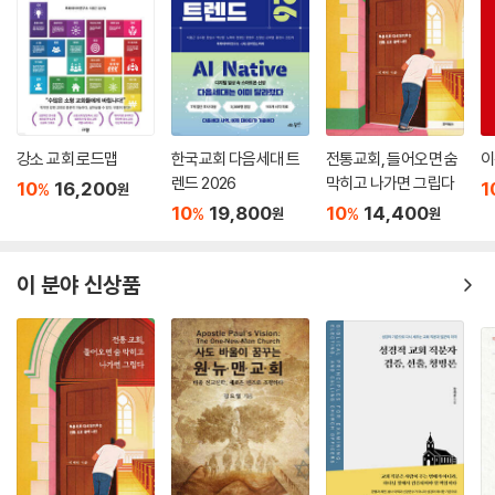
강소 교회 로드맵
한국교회 다음세대 트
전통교회, 들어오면 숨
이
렌드 2026
막히고 나가면 그립다
10
16,200
1
%
원
10
19,800
10
14,400
%
%
원
원
이 분야 신상품