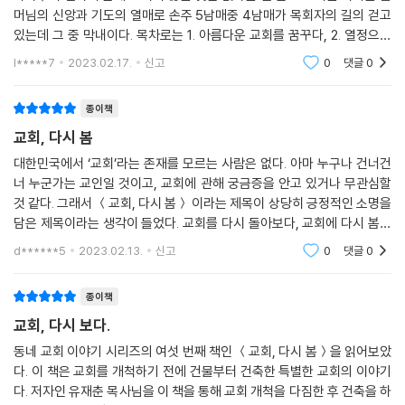
와 같은 문제, 같은 어려움으로 주님 앞에 눈물 흘리는 이 땅의 목회자들에
자 위르겐 몰트만은 《희망의 신학》 (대한기독교서회, 2017)에서 “그리스
머님의 신앙과 기도의 열매로 손주 5남매중 4남매가 목회자의 길의 걷고
게는 새롭게 생명이 싹트는 ‘봄’이 되기 때문이다.
도는 우리에게 희망을 주시는 분이시다. 희망의 원천이 그리스도이시다.
있는데 그 중 막내이다. 목차로는 1. 아름다운 교회를 꿈꾸다, 2. 열정으로
- 임성도 (목사, 디딤돌교회)
그리스도의 교회는 뭇 영혼들에게 희망을 심어 주는 희망의 전달자가 되어
교회를 세우다, 3. 기쁨으로 열매를 거두다, 4. 가슴 아픈 눈물을 흘리다,
l*****7
2023.02.17.
신고
0
댓글
0
5. 사랑하는 교
야 한다.”라고 했습니다.
주님을 위해 그의 이야기는 항상 좁은 문을 선택한 이야기입니다. 그는 늘
종이책
남다른 기대와 희망을 품고 교회를 건축하고 개척하여 십수 년이 지났습니
자기 앞에 있었던 더 나은 길을 포기하고 주님이 원하시는 길을 선택했습
교회, 다시 봄
다. 처음 기대하고 구상했던 빅 픽처(big picture)대로 풍성한 교회 사역
니다. 그 선택은 형통과 번영이 아닌 고난과 눈물이 더 많았고, 배신과 구겨
의 결과물이 나오지는 않았습니다. 때론 울고 웃고, 때론 한숨과 눈물로, 때
대한민국에서 ‘교회’라는 존재를 모르는 사람은 없다. 아마 누구나 건너건
지는 자존심이 더 많았습니다. 부디, 이 책이 많은 사람의 손에 전해져 목회
너 누군가는 교인일 것이고, 교회에 관해 궁금증을 안고 있거나 무관심할
론 기쁨과 감사로, 때론 아픔과 후회로, 때론 설렘과 기대로 교회 사역의 길
의 소망을 회복하고, 섬기는 교회들의 영광을 경험하기를 바랍니다.
것 같다. 그래서 ＜교회, 다시 봄＞ 이라는 제목이 상당히 긍정적인 소명을
을 지나왔습니다. 다양한 교회의 사계절을 몸소 겪으며 나름 내공도 쌓이
- 최병락 (목사, 강남중앙침례교회, 『목회 멘토링』 저자)
담은 제목이라는 생각이 들었다. 교회를 다시 돌아보다, 교회에 다시 봄이
고 연약한 마음도 단단해졌습니다. 그러면서 결연한 각오가 생겼습니다.
오다. 봄은 열매 맺기 전 막 꽃이 피는 시기, 그렇기에 많은 꽃이 만개하여
그것은 나의 환경이 어떠하든지, 설령 내게 있는 모든 것이 사라질지라도
d******5
2023.02.13.
신고
0
댓글
0
유재춘 목사님의 책 《교회, 다시 봄》은 ‘진솔한 그리스도인’이며 ‘뼛속까지
아름다움
나의 유일한 희망이신 그리스도만큼은 잃어버리지 않겠다는 굳은 결의입
목사일 수밖에 없는 현장 목회자’의 솔직한 고백이라고 생각합니다. 그만
니다.“주여 이제 내가 무엇을 바라리요 나의 소망은 주께 있나이다 _시 3
종이책
큼 ‘영성과 인격이 갖추어진 목회자’라는 것을 의미합니다. 이 책을 읽은 모
9:7”
교회, 다시 보다.
든 분이 유재춘 목사님과 함께하신 임마누엘 하나님이 자신과도 함께하신
다는 깊은 확신을 얻기를 바라며 이 책을 적극 추천합니다.
동네 교회 이야기 시리즈의 여섯 번째 책인 ＜교회, 다시 봄＞을 읽어보았
프랑스의 세계적인 정복자였던 나폴레옹 보나파르트(Napoleon Bonap
다. 이 책은 교회를 개척하기 전에 건물부터 건축한 특별한 교회의 이야기
- 홍인표 (목사,『강아지 똥으로 그린 하나님 나라』 저자)
arte)도 전투에서 패배할 때가 있었습니다. 언젠가 유럽 연합군과의 전투
다. 저자인 유재춘 목사님을 이 책을 통해 교회 개척을 다짐한 후 건축을 하
에서 패배한 나폴레옹은 지쳐 있는 병사들에게 이런 말을 했습니다. “내 비