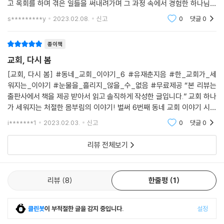
고 목회를 하며 겪은 일들을 써내려가며 그 과정 속에서 경험한 하나님의
장의 무기는 아직 손안에 있다. 그것은 희망이다.” 나폴레옹은 어떤 패배의
은혜를 나눈다. 교회, 다시 봄. 차갑고 외로운 겨울이라는 계절 속에서 멈춰
s*********y
2023.02.08.
신고
0
댓글
0
상황에서도 ‘희망’이라는 히든카드(hidden card)를 손에 쥐고 있었기에,
있는 것 같
마침내 천하를 호령하는 정복자가 될 수 있었습니다.
종이책
현실 교회의 상황은 낙심과 절망일 수 있습니다. 특별히 작고 연약한 교회
교회, 다시 봄
는 새로운 돌파구가 보이지 않아 무기력의 늪에 빠질 수 있습니다. 하지만
[교회, 다시 봄] #동네_교회_이야기_6 #유재춘지음 #한_교회가_세
다시 눈을 들어 교회를 바라보면 교회는 존재의 의미와 가치만으로도 희망
워지는_이야기 #눈물을_흘리지_않을_수_없음 #무료제공 “본 리뷰는
일 수밖에 없습니다. 예수 그리스도가 교회의 머리요 주인이시기 때문입니
출판사에서 책을 제공 받아서 읽고 솔직하게 작성한 글입니다.” 교회 하나
다. 교회와 관련된 책을 쓰는 것은 쉽지 않은 일이었습니다. 하지만 용기를
가 세워지는 처절한 몸부림의 이야기! 벌써 6번째 동네 교회 이야기 시리
냈습니다. 아무것도 내세울 것 없는 목회자이지만, 이 작은 자에게도 함께
즈이다. 나도 교회 개척을 꿈꾸고 있는 한 사람이기에 항상 기대하게 만드
i*******1
2023.02.03.
신고
0
댓글
0
는 시리즈이다. 세
하셔서 주님의 교회를 세워 가게 하신 일들을 교회를 사랑하는 분들과 나
누고 싶었습니다.
리뷰 전체보기
이 책은 주께서 교회에게 행하신 일들을 매우 사실적으로 썼습니다. 어떤
부분은 공개하기 꺼려지는 부분도 있었지만, 정직과 진실의 글쓰기가 독자
리뷰
8
한줄평
1
들로 하여금 감화력과 영향력을 줄 수 있을 것이라 확신합니다. 대단한 글
을 쓸 수는 없지만, 이 책은 나만의 이야기이기 때문에 누구도 흉내 낼 수
클린봇
이 부적절한 글을 감지 중입니다.
설정
없는 특별함이 있습니다. 이 책을 출간하면서 러시아의 세계적인 대문호