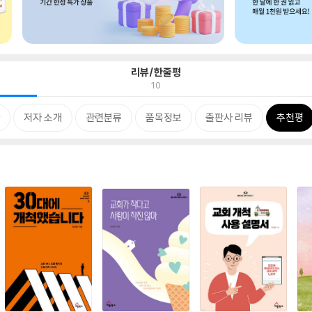
리뷰/한줄평
10
저자 소개
관련분류
품목정보
출판사 리뷰
추천평