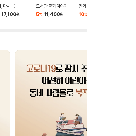
, 다시 봄
도서관 교회 이야기
만화방 교회 이야기
교회로 
17,100
5
11,400
10
15,300
5
10
%
%
%
원
원
원