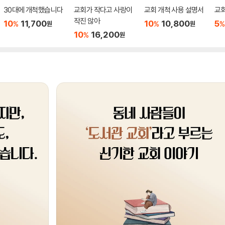
30대에 개척했습니다
교회가 작다고 사랑이
교회 개척 사용 설명서
교회
작진 않아
10
11,700
10
10,800
5
%
%
%
원
원
10
16,200
%
원