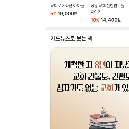
교회로 자라난 아이들
공유 교회 선한친구들
이야기
5
19,000
%
원
10
14,400
%
원
카드뉴스로 보는 책