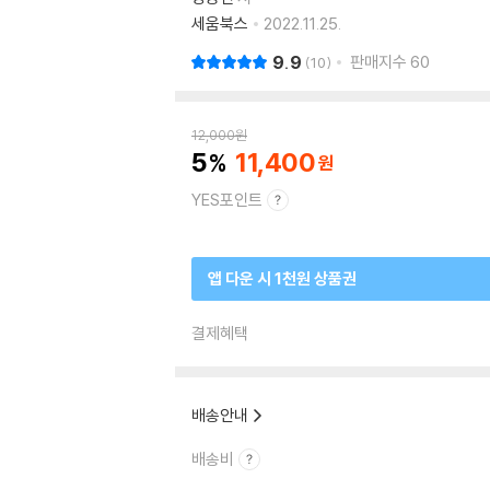
세움북스
2022.11.25.
9.9
판매지수
60
10
12,000
원
5
11,400
YES포인트
앱 다운 시 1천원 상품권
결제혜택
배송안내
배송비