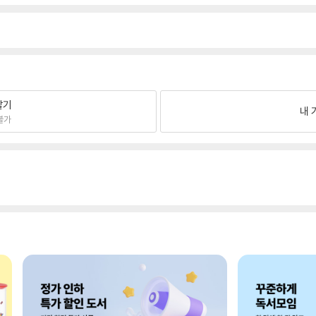
팔기
내 
불가