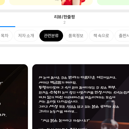
리뷰/한줄평
2
목차
저자 소개
관련분류
품목정보
책 속으로
출판사