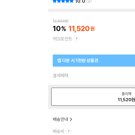
10.0
2
12,800
원
10
11,520
YES포인트
앱 다운 시 1천원 상품권
결제혜택
종이책
11,520
배송안내
배송비