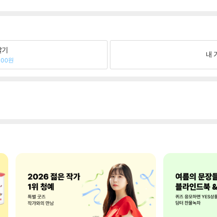
팔기
내 
400원