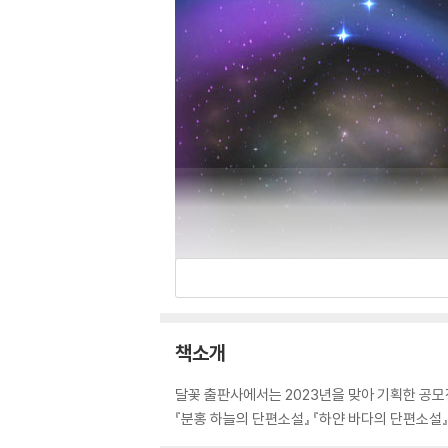
책소개
달꽃 출판사에서는 2023년을 맞아 기획한 공모
『분홍 하늘의 단편소설』 『하얀 바다의 단편소설』