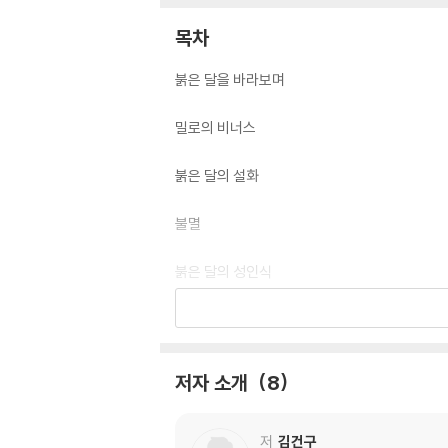
목차
붉은 달을 바라보며
밀로의 비너스
붉은 달의 설화
불멸
붉은 달의 성인식
토끼의 시간
달빛 아래
저자 소개
8
붉은 달의 창가에서
저
김건구