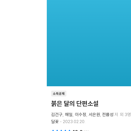
소득공제
붉은 달의 단편소설
김건구
해일
이수정
서은원
전륭성
저
외 3명
달꽃
2023.02.20.