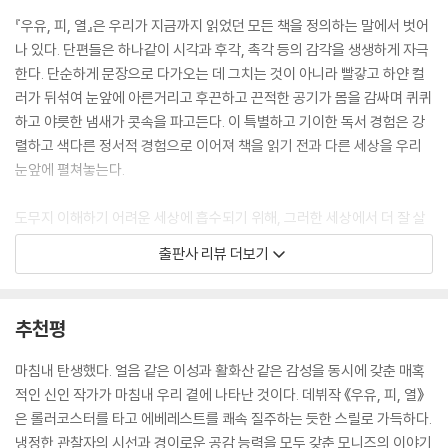
나는 마치 몸의 열기와 샤워기의 수증기에 데워진 아기가 날것인 생명의
『우유, 피, 열』은 우리가 지금까지 읽었던 모든 책을 정의하는 말에서 벗어
색으로 떨어져 나왔던 바로 그때처럼 애원한다. 간처럼 검붉은 색깔의 줄
나 있다. 단편들은 하나같이 시각과 후각, 촉각 등의 감각을 생생하게 자극
무늬가 있고 샴페인을 만드는 포도알 크기로 응어리진 붉은 핏덩어리들.
한다. 단순하게 문장으로 다가오는 데 그치는 것이 아니라 빨갛고 하얀 컬
다음으로 나온 건 미끈한 은빛의 동전만 한 주머니. 조각조각 난 내 아가,
러가 뒤섞여 눈앞에 아른거리고 후끈하고 끈적한 공기가 몸을 감싸며 퀴퀴
검붉은 무화과 빛으로 반짝이는 내 아가. 텅 비어버린 채 샤워기 아래 웅크
하고 야릇한 냄새가 콧속을 파고든다. 이 특별하고 기이한 독서 경험은 강
리고 앉아서 물이 차가워지게 내버려두기 전에, 그 주머니를 지퍼백 안으
렬하고 색다른 정서적 경험으로 이어져 책을 읽기 전과 다른 세상을 우리
로 미끄러뜨리기 전에, 히스가 나를 병원에 데려가기 전에, 내가 내 아기를
눈앞에 펼쳐놓는다.
집어 들고 흔들어 어르며 내 안에 있던 그 이질적 풍경 속에서 얼굴이나 아
주 작은 무릎을 알아볼 수 있는지 확인해보려 애썼던 그때. 나는 손 안의 아
도무지 이해하기 어려운 세상에 흡수되기 위해, 그러한 세상에서 더 잘 살
기를 흔들며 다 괜찮아질 거라고 말해 주었다. 엄마가 해야 하는 일을 나는
아남기 위해 등장하는 인물들이 던지는 질문은 공중을 헛돌다 추락하기도
출판사 리뷰 더보기
이미 알고 있었다.
하고 목적이 아닌 방향으로 날아가기도 한다. 그러나 이들은 절망하지 않
---「향연」중에서
고 그 자리에 남은 물음표를 거두어 다시 일어선다. 그렇기에 모니즈의 작
품들은 인물들이 살아가려고 애쓰는 이야기라 봐도 무방하다. 정교하고 관
추천평
제이는 목사가 하는 말을 듣고 그 이면에 감춰진 뜻을 이해한다. 자신은 머
능적인 문장들로 어느 누구도 본 적 없는 세상으로 독자들을 초대하는 이
리에는 털이 있어도 되지만 겨드랑이에 있어서는 안 되고, 팔에는 털이 있
이야기들은 색다르고 전복적인 여성 서사에 목말라 있는 이들의 머릿속을
마침내 탄생했다. 얼음 같은 이성과 활화산 같은 감성을 동시에 갖춘 매혹
어도 되지만 다리에 있어서는 안 되며, 다리 사이의 털은…… 남자 취향에
오랫동안 지배할 것이다.
적인 신인 작가가 마침내 우리 곁에 나타난 것이다. 데뷔작 《우유, 피, 열》
달려 있다는 것. 구경당할 수는 있어도 구경할 수는 없다는 것. 그의 굴을
은 롤러코스터를 타고 에베레스트를 쾌속 질주하는 듯한 스릴로 가득하다.
쳐다보려니, 제이의 눈에 눈물이 점점 차오르고 심장은 목구멍에서 쿵쿵거
젊고, 뜨겁고, 육체적이고, 선명하고, 눈부시고, 기운차다. 호락호락하지
냉정한 관찰자의 시선과 경이로운 공감 능력을 모두 갖춘 모니즈의 이야기