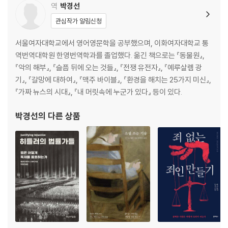
역
박경선
관심작가 알림신청
서울여자대학교에서 영어영문학을 공부했으며, 이화여자대학교 통
역번역대학원 한영번역학과를 졸업했다. 옮긴 책으로는 『동물원』,
『악의 해부』, 『슬픔 뒤에 오는 것들』, 『전쟁 유전자』, 『예루살렘 광
기』, 『갈망에 대하여』, 『맥주 바이블』, 『환경을 해치는 25가지 미신』,
『가짜 뉴스의 시대』, 『내 머릿속에 누군가 있다』 등이 있다.
박경선
의 다른 상품