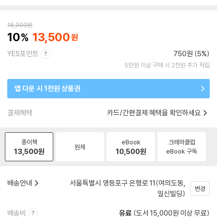
15,000
원
10
13,500
YES포인트
750원 (5%)
5만원 이상 구매 시 2천원 추가 적립
앱 다운 시 1천원 상품권
결제혜택
카드/간편결제 혜택을 확인하세요
종이책
eBook
크레마클럽
원제
13,500
원
10,500
원
eBook 구독
배송안내
서울특별시 영등포구 은행로 11(여의도동,
변경
일신빌딩)
배송비
유료
(도서 15,000원 이상 무료)