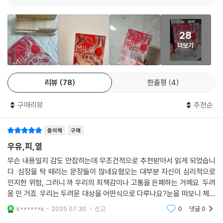
는 위장이 콱 옥죄어드는 느낌이었다. 프레드는 어쩐지 글로리아가 자신의
롭히거든 걔네한테 말해. 우리는 적들의 심장을 먹는다고.” 이렇듯 추측하
모든 것을 꿰뚫어보고 있다고 확신했다. 암 덩어리가 글로리아의 몸을 끊
기 어려운 방향으로 흘러가는 모니즈의 모든 이야기들은 황홀할 정도의 통
임없이 갉아먹으며 무언가를 빼앗아가는 대가로 글로리아에게 일종의 신
쾌함을 맛보게 하고 가슴 아픈 사건을 읽는 이의 경험으로 확장시킨다.
28
성한 앎을 선사한 것이 틀림없었다.
더보기
---「천국을 잃다」중에서
저마다 인생의 파고를 헤치는 인물들을 탐색해나가며 힘을 북돋우기도 하
고 일말의 낙관을 보여주는 『우유, 피, 열』은 필시 강렬하고 아름다운 단편
어른들은 주지 않을 답을 찾는 기분으로. 나는 묻고 싶었다. 자기 전에 트위
집으로 독자들의 기억에 오래 남을 것이다.
리뷰
78
한줄평
4
트가 두 손을 모을 때면 부모님의 구원을 위해 기도하는지 아니면 그들이
죽인 남자를 위해 기도하는지. 그리고 무엇에게 기도했는지. 트위트가 믿
“옥상에서 떨어지면 어떻게 될까?”
구매리뷰
추천순
는 하느님은 트위트를 닮은 두 얼굴에다 청바지 허리춤에 권총을 숨기고
에바의 머리속에 이미지가 스쳐간다. 공기가 거세게 밀려나고, 뼈가 부러
있었을까? 샤일라의 하느님은 전당포의 금붙이와 2달러 위조범들의 하느
지고, 덩어리들이 시뻘겋게 철퍼덕. 끔찍해. 키라에게 이 말을 하려고 몸을
종이책
구매
님이었을까? 금방 돌아올게, 약속해놓고는 영영 집으로 돌아오지 않는 그
돌리는데 눈앞에는 그 흉측한 건물들 뒤로 펼쳐진 하늘뿐이다. 진정한 신
우유,피,열
자들의 하느님? 그렇다 해도 나는 트위트가 찬송가를 부르듯 내 귀에 그 답
의 파랑.
을 들려주었으면 했다. 하지만 이 주제는 “어른들 이야기”였고 우리끼리도
무슨 내용일지 감도 안잡히는데 무조건적으로 추천받아서 읽게 되었습니
아래에서 누군가가 비명을 지른다.
금지된 것이어서 나는 아무 말도 하지 않았다. 나는 또다시 돌을 던졌지만
다. 심장을 탁 때리는 문장들이 많네요혐오는 대부분 자신이 심리적으로
―〈우유, 피, 열〉 중에서
인지한 위험, 그러니 까 우리의 죄책감이나 고통을 은폐하는 거예요. 두려
여전히 빗나갔다.
움 인 거죠. 우리는 두려운 대상을 어떤식으로 다루나요?눈을 떠보니 체중
---「배의 바깥에서」중에서
소녀들의 피로 시작해 보름달 아래 여자들의 숲으로 끝나는,
은 여전히 똑같았다. 95킬로그램. 안 에 모든 죄들이 아늑하게 자리 잡고
k******k
2025.07.30.
신고
0
댓글
0
치밀하게 직조된 열한 편의 이야기
있는데도.심장은 계
빌리는 어쩌면 그 어떤 것이든, 어떤 블랙홀, 어떤 몸, 어떤 선택 모두 하나