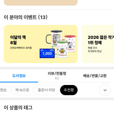
이 분야의 이벤트
13
리뷰/한줄평
도서정보
배송/반품/교환
82
정보
책 속으로
출판사 리뷰
추천평
이 상품의 태그