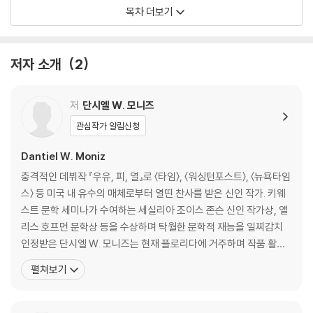
색다른 것들
목차 더보기
뼈들의 연감
저자의 말
저자 소개
2
옮긴이의 말
저
단시엘 W. 모니즈
관심작가 알림신청
Dantiel W. Moniz
충격적인 데뷔작 『우유, 피, 열』로 〈타임〉, 〈워싱턴포스트〉, 〈뉴욕타임
스〉 등 미국 내 유수의 매체로부터 열띤 찬사를 받은 신인 작가. 키웨
스트 문학 세미나가 수여하는 세실리아 조이스 존슨 신인 작가상, 앨
리스 호프먼 문학상 등을 수상하며 탁월한 문학적 재능을 일찌감치
인정받은 단시엘 W. 모니즈는 현재 플로리다에 거주하며 작품 활동
을 이어가고 있다. 『우유, 피, 열』에 실린 열한 편의 소설은 후덥지근
펼쳐보기
하고 끈끈한 에너지, 붉고 하얀 색감, 퀴퀴하고 야릇한 냄새 등 모든
감각을 생생하게 건드리는 기이한 읽기 경험을 독자에게 선사한다.
더불어 작가는 타인이자 우리 자신이