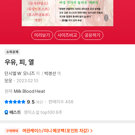
미리보기
사이즈비교
공유하기
소득공제
우유, 피, 열
단시엘 W. 모니즈
저
박경선
역
모모
2023.02.10.
원제
Milk Blood Heat
9.5
판매지수
456
82
베스트
영미소설 top100 6주
여권케이스/미니 에코백(포인트 차감)
구매혜택