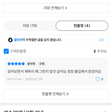
런 걸 바란 게 아니었다고. 도저히 용납할 수 없어. 그런데 우리가 뭘 할 수
도, 풀잎 치
있지? 우리는 접시들을 식탁으로, 관능에 가까운 기대감으로 헐떡이는 숨
리뷰 전체보기
‘피’로 시작해 ‘불’로 끝나는 이 뜨겁고 강렬한 이야기들의 화자는 대부분
소리들 앞으로 가져다주고는 뒤로 물러나 시선을 떨구었다. 보지 않으면
다양한 방향에서 삶의 가능성을 붙잡아보려는 여자들이다. 단짝 친구를 떠
계속 못 본 척할 수 있었다. 그들의 은식기가 방 안을 음악으로 채웠다.
나보내고 혼자 남은 소녀가 겪는 혼란과 슬픔, 거기에 존재하는 피와 열기,
리뷰
78
한줄평
4
생의 감각부터 “네 자신으로 있는 법을 배우라”는 충고로 엄마라는 존재를
하느님 맙소사, 카나리아가 양손으로 입을 가리며 양에게 말하는 걸 우리
인정하고 스스로를 받아들이는 마지막 작품까지, 겪고 느끼고 깨닫고 받아
는 들었다. 우리는 알았다. 그들은 먹을 수만 있다면 그분까지 먹어치울 사
들이는 구조로 치밀하게 짜인 『우유, 피, 열』은 〈타임〉지가 극찬한 대로 “선
클린봇
이 부적절한 글을 감지 중입니다.
설정
람들이라는 것을.
명하게 도드라지는 내밀한 순간들이 서로 얽히며 완성해낸 한 장의 멋진
---「색다른 것들」중에서
태피스트리”다.
구매한줄평
추천순
감각적인 읽기 경험으로
종이책
구매
현장과 인물, 사건 속으로 독자들을 유인하다
읽어보면서 제목이 왜 그런지 알것 같아요 엄청 몰입해서 읽었어요
k******k
2025.07.30.
0
『우유, 피, 열』의 가장 큰 특징은 생생한 감각적 독서를 경험할 수 있다는
점이다. 빨강과 하양, 분홍 등의 컬러는 작품 전반에 시각적인 모티브를 제
공해 ‘우유, 피, 열’이라는 제목에서 오는 분위기를 고스란히 전달한다. 친
한줄평 전체보기
구와 우유를 담은 그릇에 피를 떨어뜨리고 그것을 나눠마시는 장면(〈우유,
피, 열〉), 태아가 사산할 때의 핏덩이를 묘사하는 부분(〈혀들〉) 등이 강렬
한 컬러 감각을 눈에 보일 듯 그려낸다.