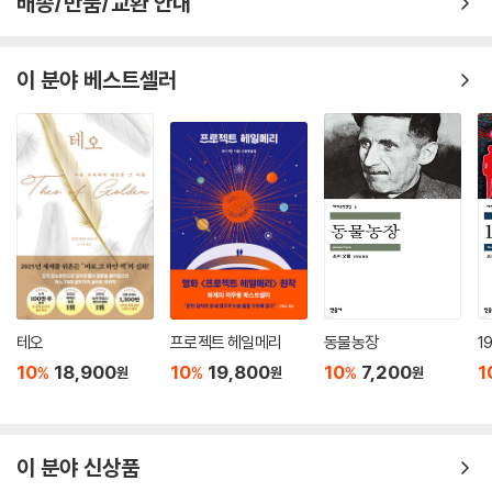
배송/반품/교환 안내
또한 자신을 놀리고 동생을 괴롭힌 소년을 불러내 주요 부위를 움켜쥐는
장면(〈향연〉)이나 오랫동안 수집한 동물의 뼈를 더듬는 순간(〈뼈들의 연
이 분야 베스트셀러
감〉)은 읽는 이에게 직접 만지는 것처럼 생생한 촉감을 선사한다. 작품 안
으로 당장이라도 발을 디딜 수 있을 만큼 감각적이고 선명한 풍경 묘사 또
한 저자가 페이지 밖으로 걸어나와 우리의 손을 잡아끌고 다음 장면으로
데려갈 것만 같은 기분에 휩싸이게 한다.
여성으로 살기와 여성으로 살지 않기
연령도, 피부색도, 직업도, 성격도, 경험도, 상상도 모두 다른 여성들. 우리
가 이 작품을 읽으면서 이 책에 등장하는 플로리다의 여성들에게 교감하게
되는 이유는 무엇일까. 그 까닭은 결국 ‘여성으로 살기’라는 보편적인 주제
테오
프로젝트 헤일메리
동물농장
1
가 장소와 시대를 뛰어넘어 전달되기 때문이리라. 이 책에 등장하는 소녀
10
18,900
10
19,800
10
7,200
1
%
%
%
원
원
원
들을 비롯한 여자들은 무언가 거대한 것 되기, 다시 말해 어른 되기, 엄마
되기, 사랑과 상실, 죽음의 아슬아슬한 날 위에 위태롭게 걸터앉아 있다. 세
상을 어떻게 살아야 하는지를 두고 포기하지 않고 고심하는 다양한 처지의
이 분야 신상품
여성들은 복잡하고 혼란스럽고 절대 친절하지 않은 사회에서 성별 그대로