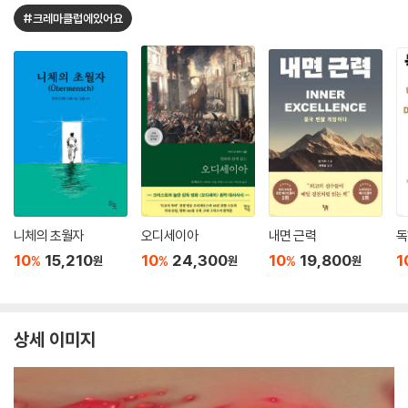
#크레마클럽에있어요
니체의 초월자
오디세이아
내면 근력
독
10
15,210
10
24,300
10
19,800
1
%
%
%
원
원
원
상세 이미지