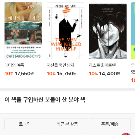
를 받아들이며 여성으로 살기와 동시에 사회에서 여성에게 부여된 역할을
거부함으로써 여성으로 살지 않으려 노력한다. 자신감 넘치게 자신의 등장
인물들을 꿰뚫어 보는 모니즈는 자신이 만든 여성들을 방황하게 만들면서
도 끝까지 목적지로 이끈다.
한편 『우유, 피, 열』은 자살 사고思考, 강간, 성폭력, 유산, 우울증 등 성인
독자들이 공감할 만한 내용이 주를 이룬다. 하지만 각 인물과 우리 사회의
여러 압력에 대한 가감 없는 묘사에 십대 청소년들 역시 매료될 것이다.
에티의 여름
자신을 죽인 남자
라스트 화이트맨
우
강렬한 이미지의 표지 그림과
했
한국어판만의 또 다른 읽을거리 역자 후기
10
17,550
10
15,750
10
14,400
%
%
%
원
원
원
1
이 책의 표지 그림은 작품이 지닌 이미지를 경쾌한 색감과 독특한 질감으
로 구현해내는 데 탁월한 능력을 보이는 이빈소연 일러스트레이터의 작품
이 책을 구입하신 분들이 산 분야 책
이다. 빨강, 하양, 분홍이라는 컬러를 활용해 뼈와 심장, 피를 구현하고 이
를 통해 단절과 흐름, 유연한 힘과 단단한 믿음을 동시에 표현하고자 한 이
빈소연 작가의 그림과 함께 『우유, 피, 열』의 단편들을 읽어나가는 것은 이
책을 즐기는 또 다른 재미다. 한편 책의 말미에 실린 역자 후기는 이 책의
로그인
최근 본 상품
주문/배송
단편들을 모두 읽고 난 후 미처 깨닫지 못한 주제와 메시지를 파악하도록