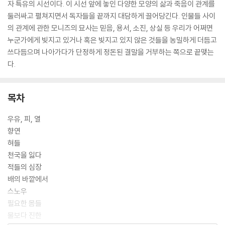
자 특유의 시선이다. 이 시선 앞에 놓인 다양한 모양의 삶과 죽음이 관계를
둘러싸고 펼쳐지면서 독자들을 끝까지 대담하게 끌어당긴다. 인물들 사이
의 관계에 관한 모니즈의 묘사는 믿음, 용서, 소진, 상실 등 우리가 어쩌면
누군가에게 빚지고 있거나 혹은 빚지고 있지 않은 것들을 농밀하게 더듬고
쓰다듬으며 나아가다가 단정하게 정돈된 결말을 거부하는 쪽으로 끝맺는
다.
목차
우유, 피, 열
향연
혀들
천국을 잃다
적들의 심장
배의 바깥에서
스노우
필요한 몸들
물보다 진한