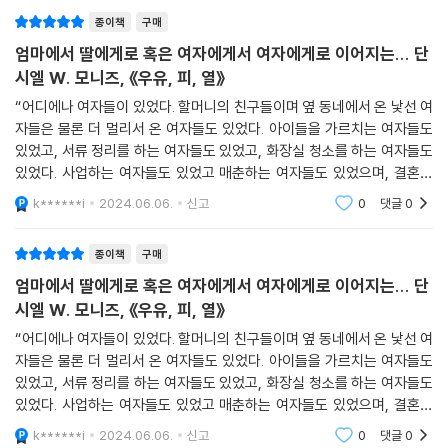
의 관문이 될 수도 있으며, 관측되지 않는 다른 어디에서든 택하지 않은 모
종이책
구매
어떤 장르로도 규정하기 어려운 단시엘 W. 모니즈의 『우유, 피, 열』은 그
든 길이 이어지고 있었다는 생각이 들었다.
배치부터 치밀하게 구성되었다. 이를 파악하려면 각 단편의 내용과 메시지
엄마에서 딸에게로 혹은 여자에게서 여자에게로 이어지는... 단
를 살펴볼 필요가 있다.
시엘 W. 모니즈, 《우유, 피, 열》
이야기 대신 노래를 만드는 빌리가 있고, 서울에서 영어를 가르치며 혼자
“어디에나 여자들이 있었다. 할머니의 친구들이며 옆 동네에서 온 낯선 여
사는 빌리도 있고, 지금에 있는 빌리와는 평행으로 존재하는 또 다른 빌리
이야기는 하얀 우유가 담긴 그릇에 두 소녀가 손바닥을 그어 새어나온 피
자들은 물론 더 멀리서 온 여자들도 있었다. 아이들을 가르치는 여자들도
는 악몽이 손짓하는 어둠 속에서 엄마의 그 직감으로 손에 따뜻한 우유 잔
를 떨어뜨리는 표제작 〈우유, 피, 열〉로 시작한다. 이어 배 속에서 사산된 아
있었고, 서류 정리를 하는 여자들도 있었고, 화장실 청소를 하는 여자들도
을 들고 있다. 무수한 또 다른 빌리들은 잃어버린 존재가 아니라 단지 닿지
이의 조각을 일상 곳곳에서 발견하는 〈향연〉, 하느님을 두려워하는 어리고
있었다. 사업하는 여자들도 있었고 매춘하는 여자들도 있었으며, 결혼을
않는 다른 세상에 있다. 어딘가에서는 어떤 아이가 그를 다른 이름으로 부
착한 여자아이가 되기를 거부하며 눈을 치켜뜬 채 버티는 〈혀들〉, 암에 걸
했던 여자들도, 한 번도 결혼한 적 없는 여자들도 있었다. 꽃을 단 여자들
k******i
2024.06.06.
신고
0
댓글
0
르는 것도 가능하지 않을까? 빌리가 그들을 볼 수는 없어도 그 잉어들은 아
도, 풀잎 치
린 아내를 두고 술집에 드나들며 공허함을 달래려는 〈천국을 잃다〉, 딸의
직 헤엄을 치고 있지 않을까? 빌리는 눈을 감았다. 자신을 둘러싼 밤의 맥
청바지 주머니에서 학교 교사가 보낸 성적인 내용의 쪽지를 발견하는 〈적
박을, 빌리라는 물질에게 다시 말을 거는 암흑 물질을 느꼈다.
종이책
구매
들의 심장〉, 한낮의 바다에 배를 타고 나가 바닷물에 뛰어들었다가 생사의
---「필요한 몸들」중에서
엄마에서 딸에게로 혹은 여자에게서 여자에게로 이어지는... 단
갈림길에서 처절한 삶의 의지를 보여주는 〈배의 바깥에서〉, 남편과의 권태
시엘 W. 모니즈, 《우유, 피, 열》
로운 결혼생활을 견디는 과정에서 미스터리한 인물을 만나는 〈스노우〉, 임
12월의 마지막 정찬의 밤에 우리는 식탁 위에 크리스털 잔을 올려놓고 아
신한 몸으로 엄마를 이해하려 하지만 결코 쉽지 않은 〈필요한 몸들〉, 아빠
“어디에나 여자들이 있었다. 할머니의 친구들이며 옆 동네에서 온 낯선 여
치형 입구 위를 겨우살이로 장식하다가 문득 부엌에서 들려오는 졸음 섞인
자들은 물론 더 멀리서 온 여자들도 있었다. 아이들을 가르치는 여자들도
의 유골을 뿌리러 가는 여정에서 과거의 상처를 직면하는 〈물보다 진한〉,
칭얼거림과 요리사들의 쉿! 쉿! 하는 소리를 들었다. 자장가 소리도 들었
있었고, 서류 정리를 하는 여자들도 있었고, 화장실 청소를 하는 여자들도
상상도 못 할 무언가를 먹어치우는 모임의 서빙을 맡은 〈색다른 것들〉로 이
다. 우리가 옛날에 들었고 지금은 우리가 부르는 그 자장가들, 그 선율이 우
있었다. 사업하는 여자들도 있었고 매춘하는 여자들도 있었으며, 결혼을
어졌다가 세계를 여행하다가 가끔 돌아오는 엄마에 대한 감정을 대면하면
리의 뼛속으로 파고들었다. 우리는 분노했다! 당연한 일이었다. 우리는 이
했던 여자들도, 한 번도 결혼한 적 없는 여자들도 있었다. 꽃을 단 여자들
서 숲에서 모닥불 파티를 여는 〈뼈들의 연감〉으로 끝난다.
k******i
2024.06.06.
신고
0
댓글
0