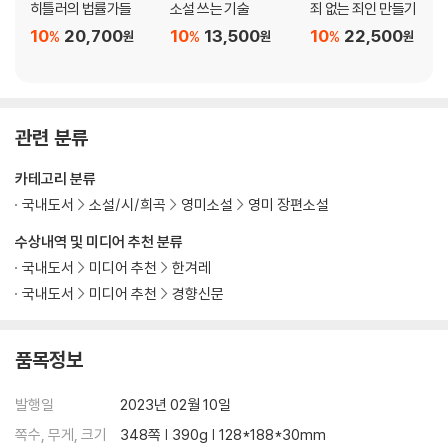
히틀러의 법률가들
소설 쓰는 기술
죄 없는 죄인 만들기
10
20,700
10
13,500
10
22,500
%
%
%
원
원
원
관련 분류
카테고리 분류
국내도서
소설/시/희곡
영미소설
영미 장편소설
수상내역 및 미디어 추천 분류
국내도서
미디어 추천
한겨레
국내도서
미디어 추천
경향신문
품목정보
발행일
2023년 02월 10일
쪽수, 무게, 크기
348쪽 | 390g | 128*188*30mm