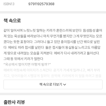
ISBN13
9791192579368
책 속으로
같이 일어서며 느릿느릿 말하는 키라가 혼란스러워 보인다. 듬성듬성 흩어
져 있는 옥상들을 바라보더니 마치 무언가를 봤지만 그게 무엇인지는 모르
겠다는 듯한 표정이다. 그러더니 들고 있던 종이접시를 난간 밖으로 날린
다. 에바도 따라 접시를 날린다. 둘은 접시들이 둥실둥실 느리고도 아름답
게 땅으로 내려앉는 모습을 지켜본다. 에바가 다시 내려가려고 돌아선다.
그때 등 뒤에서 키라가 말한다.
“옥상에서 떨어지면 어떻게 될까?”
에바의 머릿속에 이미지가 스쳐간다. 공기가 거세게 밀려나고, 뼈가 부러
지고, 덩어리들이 시뻘겋게 철퍼덕. 끔찍해. 키라에게 이 말을 하려고 몸을
돌리는데 눈앞에는 그 흉측한 건물들 뒤로 파랗게 펼쳐진 하늘뿐이다. 진
책 속으로 더보기
정한 신의 파랑.
아래에서 누군가가 비명을 지른다.
---「우유, 피, 열」중에서
출판사 리뷰