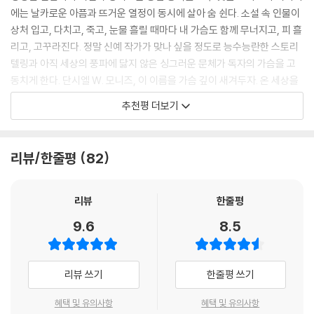
린다. 제이는 아무 말도 하지 않는다. 목사가 움직이기 전까지는 움직일 수
않은 이상한 여자들에게 바치는 이 찬가를 많은 독자들이 두근두근하는 마
에는 날카로운 아픔과 뜨거운 열정이 동시에 살아 숨 쉰다. 소설 속 인물이
도 없고, 면전에서 는 울지 않을 생각이다. 결국 제이는 시선을 떨구었고 목
음으로 읽어준다면 더 바랄 게 없겠다 ─ 옮긴이 박경선
상처 입고, 다치고, 죽고, 눈물 흘릴 때마다 내 가슴도 함께 무너지고, 피 흘
사는 뒤로 기대어 앉으며 무릎을 놓아준다. 그러고는 제이가 나갈 수 있게
리고, 고꾸라진다. 정말 신예 작가가 맞나 싶을 정도로 능수능란한 스토리
문을 연다. 하느님은 너를 축복한단다, 꼬마야, 목사가 말한다.
만일 여자들에게 궁금해할 자유가 더 많이 허락되었더라면
텔링과 아직 세상의 풍파에 닳지 않은 싱그러운 문체가 독자의 가슴을 고
---「혀들」중에서
세상은 지금 어떤 모습일까?
동치게 한다. 단시엘 W. 모니즈, 이 이름을 가슴 깊이 새겨두자. 온 세상을
놀라게 할 무궁무진한 이야기의 보물창고가 이제 막 독자를 향해 힘찬 날
드디어 더크가 입을 연다. 그만할 수는 없는 거야? 제이는 그 말뜻을 짐작
추천평 더보기
생을 감각하게 만드는 강렬하고 경이로운 단편집
갯짓을 시작했으니.
해본다. 내가 달라진 것, 못되게 구는 것 말이겠지. 제이는 동생의 보드랍고
덥수룩한 머리에 손을 넣고 머리카락을 이리저리 꼰다. 동생을 이해시킬,
- 정여울 (『문학을 사랑한 시간』 『우리가 사랑한 유럽 top10』 저자)
최근 해외 문단에서 가장 주목받는 신예 작가인 단시엘 W. 모니즈의 첫 소
마음이 놓이게 할 만한 그 어떤 말도 찾을 수가 없다. 환히 비추는 것이 빛
리뷰/한줄평
82
설집에 실린 열한 편의 작품들은 하나같이 독특함과 짜릿함을 선사한다.
의 속성이며, 많은 이들이 그랬듯 제이는 이미 본 것을 잊을 수는 없으니까.
살아 있는 듯 힘차게 박동하는 문장들은 읽는 이를 생각지도 못한 발견의
제이는 이 정도 유대의 순간으로 충분하기를 바라지만 더크가 아직 기다리
순간으로 이끌어, 세상에 대한 감각을 자극하고 또 깊어지게 만든다. 표제
리뷰
한줄평
고 있으니 뭐라도 대답하기는 해야 한다. 진실은 아름다운 거야, 에머슨의
작인 〈우유, 피, 열〉은 열한 편의 단편들 중 가장 감각적인 순간이 날카롭게
말을 인용하여 동생에게 답을 해본다. 하지만 거짓말 역시 아름다운 것.
9.6
8.5
터져나오는 이야기다. 키라와 에바는 다르지만 닮아 있는 자신들이 순순하
---「혀들」중에서
지 않은 세상과 어떻게 조응할지를 끊임없이 질문한다. 그리고 결국 어떠
한 선택 앞에서 십대 소녀들은 각자 경험해보지 못한 기분을 만난다. 평행
프레드는 글로리아가 자신을 벌하고 있다는 것을 알고 있었다. 글로리아가
리뷰 쓰기
한줄평 쓰기
선을 걷는 듯한 모녀의 관계를 다룬 〈적들의 심장〉은 엄마의 부적절한 행동
말하지 않는 모든 것들, 자신의 모든 질문에 “괜찮다”라고 대답하며 자신
때문에 어린 소녀가 느꼈을 수치심을 탐색하는 것으로 시작해 성폭력 교사
이 가까이 다가서지 못하게 막는 그 모든 것들을 떠올리기만 해도 프레드
혜택 및 유의사항
혜택 및 유의사항
에 대한 엄마의 복수로 마무리된다. 엄마는 딸에게 말한다. “누가 너를 괴