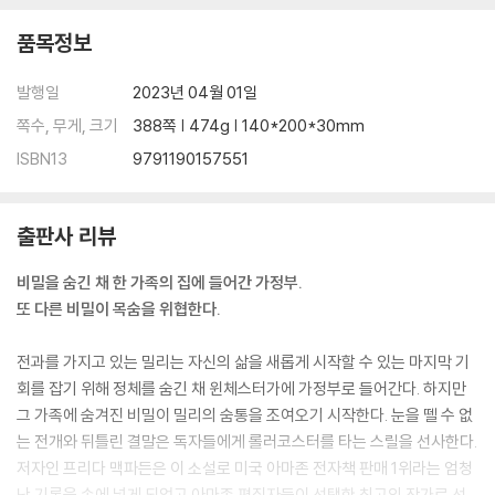
품목정보
발행일
2023년 04월 01일
쪽수, 무게, 크기
388쪽 | 474g | 140*200*30mm
ISBN13
9791190157551
출판사 리뷰
비밀을 숨긴 채 한 가족의 집에 들어간 가정부.
또 다른 비밀이 목숨을 위협한다.
전과를 가지고 있는 밀리는 자신의 삶을 새롭게 시작할 수 있는 마지막 기
회를 잡기 위해 정체를 숨긴 채 윈체스터가에 가정부로 들어간다. 하지만
그 가족에 숨겨진 비밀이 밀리의 숨통을 조여오기 시작한다. 눈을 뗄 수 없
는 전개와 뒤틀린 결말은 독자들에게 롤러코스터를 타는 스릴을 선사한다.
저자인 프리다 맥파든은 이 소설로 미국 아마존 전자책 판매 1위라는 엄청
난 기록을 손에 넣게 되었고 아마존 편집자들이 선택한 최고의 작가로 선