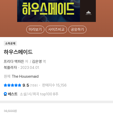
미리보기
사이즈비교
공유하기
소득공제
하우스메이드
프리다 맥파든
저
김은영
역
북플라자
2023.04.01.
원제
The Housemaid
9.5
판매지수
15,156
159
베스트
소설/시/희곡 top100 8주
16,500
원