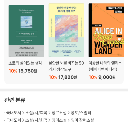
소로의 살아있는 생각
불안한 뇌를 바꾸는 50
이상한 나라의 앨리스
가지 생각 도구
(페이퍼백 에디션)
10
15,750
%
원
10
17,820
10
9,000
%
%
원
원
관련 분류
국내도서
소설/시/희곡
장르소설
공포/스릴러
국내도서
소설/시/희곡
영미소설
영미 장편소설