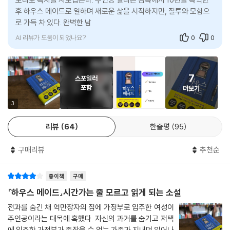
후 하우스 메이드로 일하며 새로운 삶을 시작하지만, 질투와 모함으
로 가득 차 있다. 완벽한 남편 앤드류는 밀리를 지지하며 이야기는 밀
리의 과거와 오
AI 리뷰가 도움이 되었나요?
0
0
7
스포일러
포함
더보기
3
리뷰
64
한줄평
95
구매리뷰
추천순
종이책
구매
『하우스 메이드』시간가는 줄 모르고 읽게 되는 소설
전과를 숨긴 채 억만장자의 집에 가정부로 입주한 여성이
주인공이라는 대목에 혹했다. 자신의 과거를 숨기고 저택