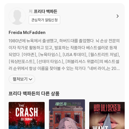
저
프리다 맥파든
관심작가 알림신청
Freida McFadden
1980년에 뉴욕에서 출생했고, 하버드대를 졸업했다. 뇌 손상 전문의
이자 작가로 활동하고 있고, 발표하는 작품마다 베스트셀러로 등재
되었다. [아마존], [뉴욕타임스], [USA 투데이], [월스트리트 저널],
[워싱턴포스트], [선데이 타임스], [퍼블리셔스 위클리]의 베스트셀
러 순위에서 항상 이름을 찾아볼 수 있는 작가다. 『네버 라이』는 202
2년 아마존 에디터가 뽑은 최고의 스릴러로 선정되었고, 21랩스 엔터
펼쳐보기
테인먼트와 [넷플릭스]가 협력해 영화로 제작할 예정이다. 『하우스
메이드』로 인터내셔널 스릴러 어워즈에서 최고의 페이퍼백상, 굿리
프리다 맥파든
의 다른 상품
즈 초이스 어워즈 상을 받았고, 폴 페이그