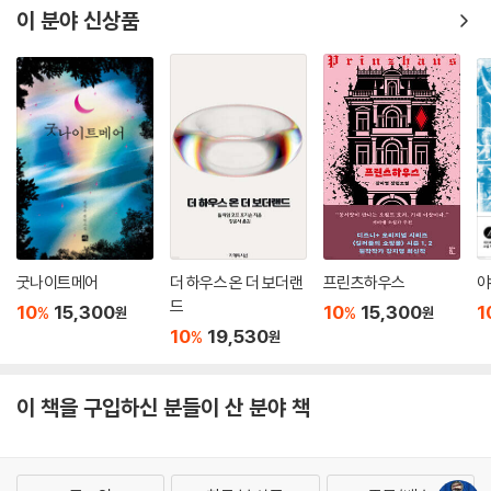
이 분야 신상품
굿나이트메어
더 하우스 온 더 보더랜
프린츠하우스
야
드
10
15,300
10
15,300
1
%
%
원
원
10
19,530
%
원
이 책을 구입하신 분들이 산 분야 책