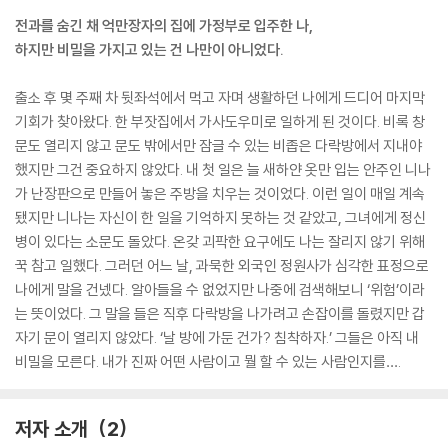
전과를 숨긴 채 억만장자의 집에 가정부로 입주한 나,
하지만 비밀을 가지고 있는 건 나만이 아니었다.
출소 후 몇 주째 차 뒷좌석에서 먹고 자며 생활하던 나에게 드디어 마지막
기회가 찾아왔다. 한 부잣집에서 가사도우미로 일하게 된 것이다. 비록 창
문도 열리지 않고 문도 밖에서만 잠글 수 있는 비좁은 다락방에서 지내야
했지만 그건 중요하지 않았다. 내 첫 일은 늘 새하얀 옷만 입는 안주인 니나
가 난장판으로 만들어 놓은 주방을 치우는 것이었다. 이런 일이 매일 계속
됐지만 니나는 자신이 한 일을 기억하지 못하는 것 같았고, 그녀에게 정신
병이 있다는 소문도 돌았다. 온갖 괴팍한 요구에도 나는 잘리지 않기 위해
꾹 참고 일했다. 그러던 어느 날, 과묵한 외국인 정원사가 심각한 표정으로
나에게 말을 건넸다. 알아들을 수 없었지만 나중에 검색해보니 ‘위험’이라
는 뜻이었다. 그 말을 들은 직후 다락방을 나가려고 손잡이를 돌렸지만 갑
자기 문이 열리지 않았다. ‘날 방에 가둔 건가? 침착하자.’ 그들은 아직 내
비밀을 모른다. 내가 진짜 어떤 사람이고 뭘 할 수 있는 사람인지를….
저자 소개
2