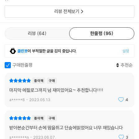
h******7
2026.07.19.
신고
0
댓글
0
리뷰 전체보기
리뷰
64
한줄평
95
클린봇
이 부적절한 글을 감지 중입니다.
설정
구매한줄평
추천순
종이책
구매
마지막 에필로그까지 넘 재미있어요~ 추천합니다!!!!
a*****6
2023.05.13.
4
종이책
구매
받아본순간부터 손에 땀을쥐고 단숨에읽었어요 너무 재밌습니다