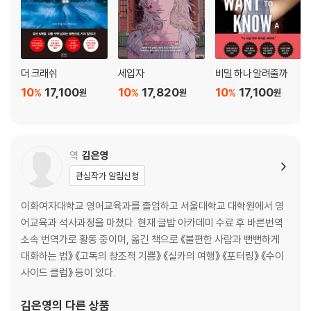
더 크래쉬
세입자
비밀 하나 알려줄까
10
17,100
10
17,820
10
17,100
%
%
%
원
원
원
역
김은영
관심작가 알림신청
이화여자대학교 영어교육과를 졸업하고 서울대학교 대학원에서 영
어교육과 석사과정을 마쳤다. 현재 글밥 아카데미 수료 후 바른번역
소속 번역가로 활동 중이며, 옮긴 책으로 《불편한 사람과 뻔뻔하게
대화하는 법》 《고독의 창조적 기쁨》 《실카의 여행》 《포터링》 《수이
사이드 클럽》 등이 있다.
김은영
의 다른 상품