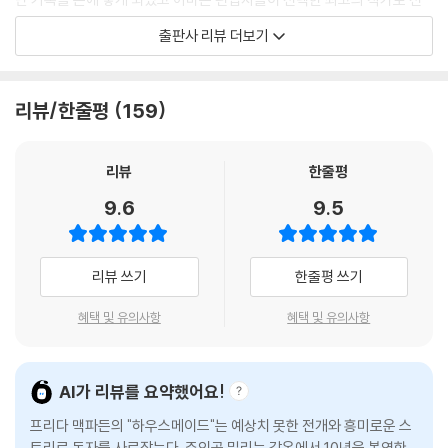
정됐다. 그 기세를 이어 할리우드의 유명 기획자에게 판권이 팔리며 곧 영
출판사 리뷰 더보기
화로도 만나볼 수 있을 예정이다.
리뷰/한줄평
159
리뷰
한줄평
9.6
9.5
리뷰 쓰기
한줄평 쓰기
혜택 및 유의사항
혜택 및 유의사항
AI가 리뷰를 요약했어요!
프리다 맥파든의 "하우스메이드"는 예상치 못한 전개와 흥미로운 스
토리로 독자를 사로잡는다. 주인공 밀리는 감옥에서 10년을 복역한