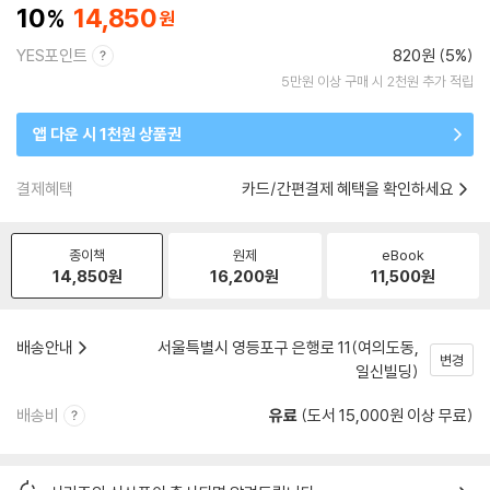
10
14,850
YES포인트
820원 (5%)
5만원 이상 구매 시 2천원 추가 적립
앱 다운 시 1천원 상품권
결제혜택
카드/간편결제 혜택을 확인하세요
종이책
원제
eBook
14,850
원
16,200
원
11,500
원
배송안내
서울특별시 영등포구 은행로 11(여의도동,
변경
일신빌딩)
배송비
유료
(도서 15,000원 이상 무료)