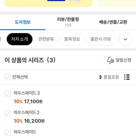
리뷰/한줄평
도서정보
배송/반품/교환
159
개
저자 소개
관련분류
품목정보
출판사 리뷰
이 상품의 시리즈
3
알림신청
전체선택
품절포함
하우스메이드 3
10
17,100
%
원
하우스메이드 2
10
16,200
%
원
하우스메이드