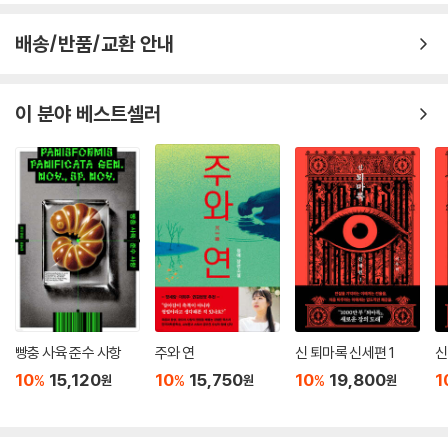
배송/반품/교환 안내
이 분야 베스트셀러
빵충 사육 준수 사항
주와 연
신 퇴마록 신세편 1
신
10
15,120
10
15,750
10
19,800
1
%
%
%
원
원
원