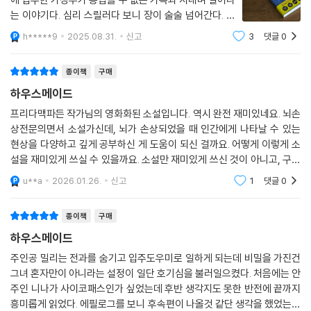
에 입주한 가정부가 종잡을 수 없는 가족과 지내며 일어나
는 이야기다. 심리 스릴러다 보니 장이 술술 넘어간다. 더
군다나 다락방의 잠금장치가 안에서는 잠글 수 없고 밖에
h*****9
2025.08.31.
신고
3
댓글
0
만 있었다는 게 이 소설의 중요한 대목이다. 책 읽다 보니
어느새 마지막 장에 다다랐다. 제1장은
종이책
구매
하우스메이드
프리다맥파든 작가님의 영화화된 소설입니다. 역시 완전 재미있네요. 뇌손
상전문의면서 소설가신데, 뇌가 손상되었을 때 인간에게 나타날 수 있는
현상을 다양하고 깊게 공부하신 게 도움이 되신 걸까요. 어떻게 이렇게 소
설을 재미있게 쓰실 수 있을까요. 소설만 재미있게 쓰신 것이 아니고, 구성
에서부터 반전시켜 마무리까지의 흐름이 너무 좋습니다. 올 한해는 정말
u**a
2026.01.26.
신고
1
댓글
0
프리다맥파든 작
종이책
구매
하우스메이드
주인공 밀리는 전과를 숨기고 입주도우미로 일하게 되는데 비밀을 가진건
그녀 혼자만이 아니라는 설정이 일단 호기심을 불러일으켰다. 처음에는 안
주인 니나가 사이코패스인가 싶었는데 후반 생각지도 못한 반전에 끝까지