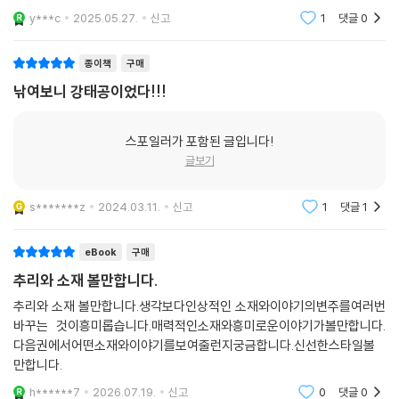
흥미롭게 읽었다. 에필로그를 보니 후속편이 나올것 같단 생각을 했었는데
역시 2편이 출간됐고 영화로도 만들어진다고 하니 기대된다.
y***c
2025.05.27.
신고
1
댓글
0
종이책
구매
낚여보니 강태공이었다!!!
스포일러가 포함된 글입니다!
글보기
s*******z
2024.03.11.
신고
1
댓글
1
eBook
구매
추리와 소재 볼만합니다.
추리와 소재 볼만합니다.생각보다인상적인 소재와이야기의변주를여러번
바꾸는 것이흥미롭습니다.매력적인소재와흥미로운이야기가볼만합니다.
다음권에서어떤소재와이야기를보여줄런지궁금합니다.신선한스타일볼
만합니다.