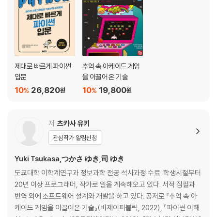
03-1 나란히 나란히 ㅡ 정렬
03-2 도전! 프로그래밍 ㅡ 고객 명단 정렬 프로그램 만들기
03-3 어느 곳에 넣을까요? ㅡ 삽입 정렬
03-4 삽입 정렬의 시간 복잡도가 최선일 때
알기 쉬운 용어 풀이 | 데이터를 미리 넣어 두자 ㅡ 보초법
제대로 빠르게 파이썬
추억 속 아케이드 게임
03-5 삽입 정렬의 시간 복잡도가 최악일 때
입문
을 이끌어 온 기술
03-6 최솟값 또는 최댓값을 찾아 비교해요 ㅡ 선택 정렬
10
26,820
10
19,800
%
%
원
원
03-7 선택 정렬의 시간 복잡도
03-8 이웃한 데이터를 교환해 천천히 떠올라요 ㅡ 버블 정렬
03-9 기준값을 두고 데이터를 나눠요 ㅡ 퀵 정렬
저
츠카사 유키
03-10 퀵 정렬에서 가장 느릴 때와 빠를 때 비교하기
관심작가 알림신청
03-11 퀵 정렬의 순서
03-12 안정된 정렬 알고리즘
Yuki Tsukasa,つかさ ゆき,司 ゆき
03-13 고성능 정렬 ㅡ 병합 정렬
도쿄대학 이학계연구과 정보과학 전공 석사과정 수료. 학생시절부터
03-14 병합 정렬의 순서
20년 이상 프로그래머, 작가로 일을 계속해오고 있다. 서적 집필과
03-15 병합 정렬의 시간 복잡도
번역 외에 소프트웨어 설계와 개발을 하고 있다. 공저로 『추억 속 아
03-16 병합 정렬의 공간 복잡도
케이드 게임을 이끌어온 기술』(비제이퍼블릭, 2022), 『파이썬 이해