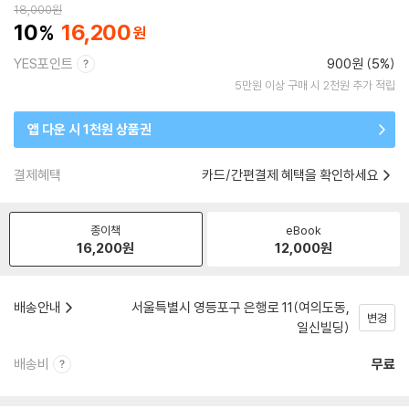
18,000
원
10
16,200
YES포인트
900원 (5%)
5만원 이상 구매 시 2천원 추가 적립
앱 다운 시 1천원 상품권
결제혜택
카드/간편결제 혜택을 확인하세요
종이책
eBook
16,200
원
12,000
원
배송안내
서울특별시 영등포구 은행로 11(여의도동,
변경
일신빌딩)
배송비
무료