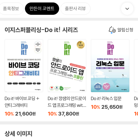
품목정보
만든이 코멘트
출판사 리뷰
이지스퍼블리싱-Do it! 시리즈
알림신청
Do it! 바이브 코딩 +
Do it! 깡샘의 안드로이
Do it! 리눅스 입문
D
안티그래비티
드 앱 프로그래밍 with
밍
10
25,650
%
원
코틀린 ─ 개정 5판
10
21,600
10
37,800
1
%
%
원
원
상세 이미지