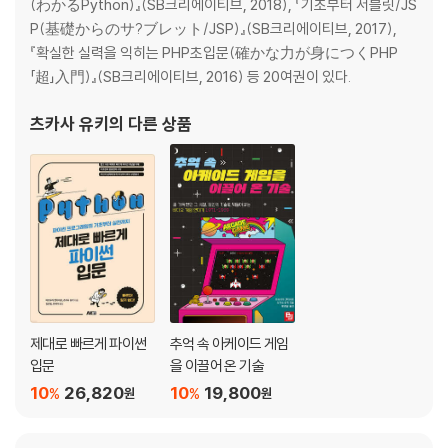
(わかるPython)』(SB크리에이티브, 2018), 『기초부터 서블릿/JS
04 숨기자 ㅡ 암호와 보안
P(基礎からのサ?ブレット/JSP)』(SB크리에이티브, 2017),
『확실한 실력을 익히는 PHP초입문(確かな力が身につくPHP
04-1 알려지지 않게 숨겨요 ㅡ 암호의 기초
「超」入門)』(SB크리에이티브, 2016) 등 20여권이 있다.
04-2 열쇠 넘기기 ㅡ 공통 키 방식
04-3 열쇠 같이 쓰기 ㅡ 공개 키 암호 방식
츠카사 유키
의 다른 상품
04-4 누구세요? 본인이세요? ㅡ 인증
04-5 도전! 프로그래밍 ㅡ 컴퓨터의 RSA 암호 체험하기
05 생각하자 ㅡ 인공지능(AI)
05-1 신경세포처럼 딥러닝해요
05-2 도전! 인공 뉴런처럼 계산해 보기
05-3 비슷한 무리를 모아요 ㅡ 클러스터링
제대로 빠르게 파이썬
추억 속 아케이드 게임
부록 1 | 파이썬 설치하고 실행하기
입문
을 이끌어 온 기술
부록 2 | 파이썬 인터프리터 실수 대처하기
10
26,820
10
19,800
%
%
원
원