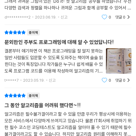
그래서 귀여운 그림이 있는 'Do it! 첫 알고리즘' 공부를 하였습니다. 우선
다양한 검색과 정렬을 하나하나 귀여운 그림과 함께 공부할 수 있어서 너
ㆍ데이터 구조, 자료구조의 기본기
무 좋았어요. 또 같은 데이터 구조라도 상황에 따라 좋은 데이터 구조를 선
d**********2
2023.06.19.
신고
0
댓글
0
ㆍ스택과 큐의 차이
택하는
ㆍ메모리, 배열, 연결 리스트 개념
종이책
ㆍ트리 구조와 이진 트리
ㆍ검색 알고리즘 - 선형 검색, 이진 검색, 해시법
문외한인 주부도 프로그래밍에 대해 알 수 있었답니다!
ㆍO 표기법 작성하는 방법
결론부터 얘기하면 이 책은 프로그래밍을 잘 알지 못하는
ㆍ정렬 알고리즘 - 삽입 정렬, 선택 정렬, 버블 정렬, 퀵 정렬, 병합 정렬
일반 사람들도 입문할 수 있도록 도와주는 책이며 술술 읽
ㆍ알고리즘별 시간 복잡도 계산
힌다는 것이 특징입니다.작가들은 누구나 쉽게 배울 수 있
ㆍ파이썬 인터프리터를 사용하는 방법
도록 프로그램 코드를 이용해 작성하여 알고리즘의 기능
ㆍ암호를 만드는 방식 - 공통 키 방식, 공개 키 방식, RSA 방식
을 직접 경험하고 기존에 공부했던 분들은 몰랐던 내용을
t*****7
2023.05.19.
신고
0
댓글
0
배우고 익혀서 문제를 이전보다 수월하게 해결할 수 있길
ㆍ뉴럴 네트워크, 딥러닝, 클러스터링의 개념
생각하며 집필하셨다고 합니다.원래 뭐든
종이책
[이런 분께 추천해요!]
그 동안 알고리즘을 어려워 했다면~!!
ㆍ개발자가 되고 싶은 초보 프로그래머
알고리즘은 필수불가결이라고 할 수 있을 만큼 우리가 평상시에 이용하는
모든 서비스에서 다양하게 쓰여지고 있습니다. 물론 IT회사에 취업하기 위
ㆍ알고리즘 기초를 확실하게 다지고 싶은 중도 포기자
한 필수 코스인 코딩테스트도 알고리즘을 알아야 풀 수 있기 때문에 필수
ㆍ두꺼운 전문 서적 때문에 ‘전과할까’ 고민하는 컴퓨터공학과 1학년
불가결이라고도 할 수 있습니다. 하지만 알고리즘 원리를 이해하지 못하
ㆍ알고리즘 개념을 쉽게 가르칠 수 있는 교재가 필요한 교수님, 선생님