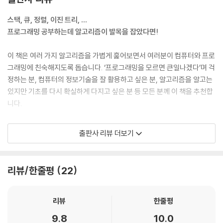
스택, 큐, 정렬, 이진 트리, …
프로그래밍 공부하는데 알고리즘이 발목을 잡았다면!
이 책은 여러 가지 알고리즘을 가볍게 훑어보면서 여러분이 컴퓨터와 프로
그래밍에 친숙해지도록 돕습니다. ‘프로그래밍을 모르면 큰일나겠다’며 걱
정하는 분, 컴퓨터의 정보기술을 잘 활용하고 싶은 분, 알고리즘을 알고는
있지만 기초를 다시 확실하게 다지고 싶은 분 등 모든 분께 이 책을 추천합
니다.
이제 막 알고리즘과 프로그래밍에 흥미를 느끼고 배우기 시작한 분이라면
출판사 리뷰 더보기
이 책이 더욱 안성맞춤입니다. 알고리즘의 기초 내용을 총망라하여 프로그
래밍 입문자를 위한 첫 교재로 적합하기 때문입니다. 프로그래밍 전문 서
적으로 공부할 때 이해를 돕는 부교재로 활용해도 좋습니다.
리뷰/한줄평
22
160가지 그림과 동물들의 대화,
골치 아픈 ‘시간 복잡도’도 단번에 이해한다!
리뷰
한줄평
9.8
10.0
다람쥐, 거북이, 순록 이렇게 3마리 동물이 등장해서 우리 주변에서 볼 수