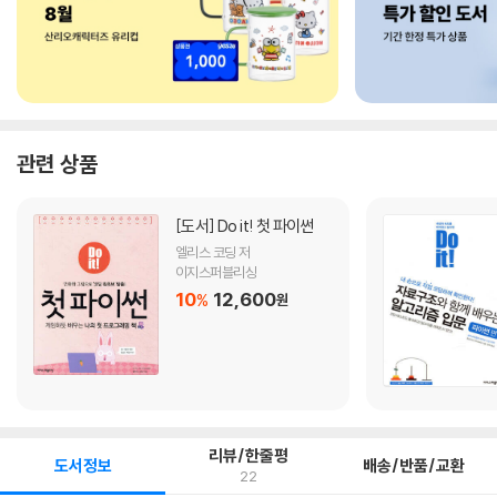
관련 상품
[도서]
Do it! 첫 파이썬
엘리스 코딩 저
이지스퍼블리싱
10
12,600
%
원
리뷰/한줄평
도서정보
배송/반품/교환
22