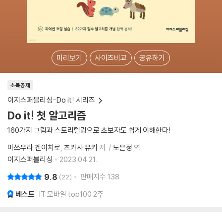
미리보기
사이즈비교
공유하기
소득공제
이지스퍼블리싱-Do it! 시리즈
Do it! 첫 알고리즘
160가지 그림과 스토리텔링으로 초보자도 쉽게 이해한다!
마쓰우라 겐이치로
츠카사 유키
저
노은정
역
이지스퍼블리싱
2023.04.21.
9.8
판매지수
138
22
베스트
IT 모바일 top100 2주