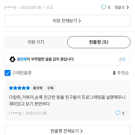
고, 문제 풀이나 알고리즘 코드만 외우다 보면 정작 문제를 조금만 꼬아놔
j****5
2023.05.18.
신고
0
댓글
0
도 풀기가 쉽지 않
[옮긴이의 말]
리뷰 전체보기
“일상에서 쓰는 말과 비유로, 초보자를 생각하는 마음이 빛나는 책!”
리뷰
17
한줄평
5
일상 용어와 실례를 들어 귀여운 그림과 함께 설명해서 책을 보는 것만으
로도 기분이 몽글몽글 좋았습니다. 모쪼록 이 책으로 알고리즘 개념에 익
숙해져서 프로그래밍의 기초를 다지는 데 도움이 되기를 바랍니다.
클린봇
이 부적절한 글을 감지 중입니다.
설정
- 옮긴이 노은정
구매한줄평
추천순
[감수자의 말]
종이책
구매
“어려운 원리도 그림으로 쉽게 설명하네요! 매우 유용합니다.”
다람쥐,거북이,순록 친근한 동물 친구들이 프로그래밍을 설명해주니
재미있고 보기 편안하다
간결하면서도 흥미를 유발하는 그림과 대화체로 컴퓨터 과학의 세계로 쉽
r****g
2023.07.26.
0
게 입문할 수 있도록 도와줍니다. 또한 말로 설명하기 어려운 개념이나 원
리도 실생활에서 흔히 볼 수 있는 예제를 이용해서 쉽게 이해할 수 있습니
다. 어린 학습자뿐 아니라 컴퓨터 과학을 처음 접하는 독자 모두에게 매우
한줄평 전체보기