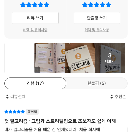
있는 다양한 문제를 알고리즘이나 데이터 구조를 적용해서 해결합니다. 여
러분도 이 동물들과 함께 효율적인 알고리즘이 무엇인지 고민하고 일상생
리뷰 쓰기
한줄평 쓰기
활에서 활용해 보세요. 컴퓨터 또는 스마트폰에서 우리가 흔히 사용하는
애플리케이션이나 서비스가 어떤 알고리즘으로 움직이는지 알아보는 것
혜택 및 유의사항
혜택 및 유의사항
도 재미있습니다. 알고리즘이 실제로 어떻게 쓰이는지 좀 더 깊이 이해할
수 있으니까요.
3
이 책은 초등학교 고학년 학생부터 성인까지 알고리즘을 공부하고 싶어 하
더보기
는 모든 분께 추천합니다. ‘시간 복잡도’를 설명할 때 중학교와 고등학교 수
준의 수학을 사용해서 조금 어려워 보일 수도 있지만 동물들의 대화를 따
2
5
라가다 보면 쉽게 이해할 수 있을 거예요. 그림을 먼저 보고 나서 그 옆에
리뷰
17
한줄평
5
동물들이 해설하는 대화 내용을 꼼꼼히 읽는 것이 가장 바람직하지만, 초
등학생이거나 시간이 없다면 그림만 보아도 괜찮습니다.
리뷰전체
추천순
“그냥 외우기만 했는데, 이제 확실히 알겠어!”
종이책
알고리즘을 제대로 이해할 수 있는 기회!
첫 알고리즘 : 그림과 스토리텔링으로 초보자도 쉽게 이해
이 책을 프로그래밍 초보자가 처음 본다면 ‘그래, 내가 알고 있던 알고리즘
내가 알고리즘을 처음 배운 건 언제였더라.. 처음 회사에