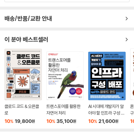
유용한 책입니다.
- 감수자 홍지연, 《코딩수학동화 팜》, 《코딩과학동화 팜》 저자
배송/반품/교환 안내
이 분야 베스트셀러
클로드 코드 & 오픈클
트랜스포머를 활용한
AI 시대에 개발자가 알
혼
로
자연어 처리
아야 할 인프라 구성 배
구
포 with 클로드 코드
10
19,800
10
35,100
10
21,600
1
%
%
%
원
원
원