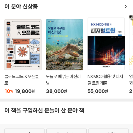
이 분야 신상품
클로드 코드 & 오픈클
모듈로 배우는 머신러
NX MCD 활용 및 디지
양
로
닝
털 트윈 개론
뀐
10
19,800
38,000
55,000
2
%
원
원
원
이 책을 구입하신 분들이 산 분야 책