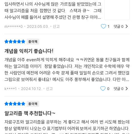
논리가 맞네’, ‘아하, 이런 뜻이었구나!’, ‘이제 확실히 알았어!’ 이런 기분을
입사하면서 나의 사수님께 많은 가르침을 받았었는데 그
맛보셨으면 좋겠습니다. 알고리즘을 이미 공부했지만 기초를 다시 배우고
때 알고리즘을 처음 접했던 것 같다. 스택과 큐~ 그때
싶은 분이라면 ‘여태까지 이것도 모르고 지냈던 거야?’ 하면서 불안해할 수
사수님이 예를 들어서 설명해 주셨던 건 은행 창구 이야기
있는데, 괜찮습니다. 그동안 큰 문제가 없었거나, 혹시 문제가 발생했더라
였다. 첫 알고리즘을 읽으면서 그런 시절도 있었구나 하는
m******0
2023.05.03.
신고
1
댓글
0
생각에 잠시 옛 추억을 떠올려 본다. 줄 선 순서대로 먼저
도 그에 맞게 대처할 능력이 있었기에 지금까지 잘 지냈던 것이니까요. 앞
온 사람이 먼저 일
으로 새롭게 알게 된 내용을 배우고 익혀서 문제를 이전보다 더 수월하게
종이책
해결할 수 있다면 오히려 전화위복이 될 수 있습니다.
개념을 익히기 좋습니다!
파이썬으로 연습하는 알고리즘,
개념을 아주 even하게 익히게 해주네요 ㅋㅋ귀연운 동물 친구들과 함께
하는 알고리즘 이야기 정말 좋았습니다. 저는 개인적으로 수학에 매우 약
인터프리터 설치와 손으로 써보는 문제까지 있어서 입문자도 OK!
한 사람인데 예전에 어려운 수학 문제 풀때 일일히 손으로 그려서 했던걸
그림으로 보여줘서 좋네요! 예시도 아주 풍부해서 좋았습니다. 다만 아쉬
손으로 직접 써보는 예제와 컴퓨터를 사용해서 프로그램을 작동해 보는 연
운 점은 실습할 수 있는게 많이 없어서 실제 코드를 많이 쳐보진 못한것은
습 문제로 알고리즘을 바로 적용해 보세요! 프로그램을 직접 작동해 보는
k****1
2024.10.12.
신고
0
댓글
0
아쉽습니다.하지만
〈도전! 프로그래밍〉에서는 누구나 쉽게 배울 수 있는 프로그래밍 언어인
파이썬을 사용합니다. 책의 마지막 〈부록〉에서 파이썬을 설치하고 실제 프
종이책
로그램의 코드를 작성하는 방법도 알려줍니다. 입문자도 걱정 없이 코드
알고리즘 책 추천합니다~
적용까지 해볼 수 있을 거예요.
자료구조와 알고리즘을 공부하는 게 좋다고 해서 여러 번 시도해 봤는데
항상 앞쪽부터 나오는 O 표기법부터 어려워 보여서 포기하곤 하였습니다.
〈이 책에 담긴 주요 내용〉