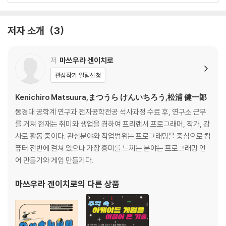
01-10 이진 트리로 표현해요
저자 소개
3
02 찾아보자 ㅡ 검색 알고리즘
02-1 데이터를 찾아요 ㅡ 검색
저
마쓰우라 겐이치로
02-2 도전! 프로그래밍 ㅡ 게임 아이디로 정보 찾아내기
관심작가 알림신청
02-3 차례대로 검색해요 ㅡ 선형 검색
02-4 단순하게 평가해요 ㅡ O 표기법
Kenichiro Matsuura,まつうら けんいちろう,松浦 健一郞
알기 쉬운 용어 풀이 | 함수와 메서드
동경대 공학계 연구과 전자공학전공 석사과정 수료 후, 연구소 근무
02-5 도전! 프로그래밍 ㅡ 게임 데이터 검색 프로그램 만들기 1탄
를 거쳐 현재는 취미와 생업을 겸하여 프리랜서 프로그래머, 작가, 강
02-6 찾는 것이 앞뒤 어느 쪽에 있을까? ㅡ 이진 검색
사로 활동 중이다. 관심분야와 작업범위는 프로그래밍을 중심으로 컴
02-7 도전! 프로그래밍 ㅡ 가장 느린 검색과 가장 빠른 검색에서 시간 복
퓨터 전반에 걸쳐 있으나 가장 흥미를 느끼는 분야는 프로그래밍 언
잡도 구하기
어 만들기와 게임 만들기다.
02-8 단숨에 찾아내요 ㅡ 해시법
02-9 해시값이 충돌하면 어떻게 하나요?
마쓰우라 겐이치로
의 다른 상품
02-10 도전! 프로그래밍 ㅡ 게임 데이터 검색 프로그램 만들기 2탄
03 늘어놓자 ㅡ 정렬 알고리즘