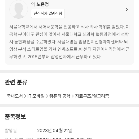
역
노은정
관심작가 알림신청
서울대학교에서 서어서문학을 전공하고 석사 박사 학위를 받았다. 이
공학 분야에도 관심이 많아서 서울대학교 뇌과학 협동과정에서 석박
사 통합과정을 수료하였다. 서울대병원 임상인지신경과학센터와 뇌
영상 분석 스타트업을 거쳐 엔씨소프트 AI 센터 자연어처리랩에서 근
무하였고, 2018년부터 삼성전자에서 근무하고 있다.
관련 분류
국내도서
IT 모바일
컴퓨터 공학
자료구조/알고리즘
품목정보
발행일
2023년 04월 21일