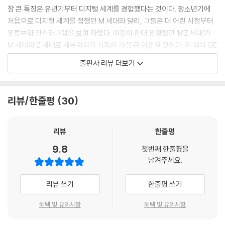
--- p.47
장 큰 특징은 유년기부터 디지털 세계를 경험했다는 것이다. 청소년기에
처음으로 디지털 세계를 접했던 M 세대와 달리, 그들은 더 어린 시절부터
인스타그램에 스토리 기능이 생기자 사람들은 영구적인 성격의 피드 대신
유튜브와 인스타그램을 보며 자랐다. 이것이 한때 유행했던 ‘MZ 세대’가
24시간만 공개되는 단발성 콘텐츠를 업로드하기 시작했습니다. 스토리에
M 세대와 Z 세대로 세분화되기 시작한 가장 큰 이유일 것이다. 이 책이 GE
대한 유저들의 반응은 댓글이 아닌 개별 메시지를 통해 전달됩니다. 피드
N Z를 타깃으로 한 것도 같은 맥락이다. 디지털 시대에 최적화된 Z 세대는
출판사 리뷰 더보기
보다 조금 더 폐쇄적인 형식이 된 것뿐이지만 10억 명의 사람들이 가진 커
이 시대의 이면을 보기가 더욱 어렵다. 따라서 디지털 기술의 명암을 제대
뮤니케이션 방식에는 많은 영향을 미치게 된 것입니다. 소셜 미디어뿐만
로 알고 균형 있게 세상을 바라보는 시각이 반드시 필요하다.
아니라 모든 모바일 앱 역시 비슷한 상황입니다. 이는 과거에는 없던 새로
리뷰/한줄평
30
운 전파 형식이라는 사실을 알아야 합니다. SNS를 사용하는 사람뿐 아니
저자는 10년 이상 IT 분야에서 다양한 디지털 경험을 설계한 디자이너다.
라 만드는 사람에게도 새로운 윤리적 상상력이 필요한 시대입니다.
애플리케이션, 소셜 미디어, 각종 웹사이트의 사용자 경험이 기업의 이익
--- p.69
에 얼마나 큰 영향을 미치는지 누구보다 잘 알고 있는 저자는 이 책에서 소
리뷰
한줄평
수의 전문가에 의해 전 세계 수십억 사람들의 삶이 변화하는 시대의 흐름
9.8
‘당겨서 새로고침Pull to Refresh’ 기능은 무의식을 활용한 대표적인 인
첫번째 한줄평을
을 짚는다. 그리고 우리가 소셜 미디어에 중독되도록 설계되는 다양한 다
남겨주세요.
터페이스입니다. 이 기능으로 우리는 인스타그램을 보다가 무심코 피드를
크 패턴, 점점 경계가 흐릿해지는 가상현실 세계에서 일어나는 일들, 고도
당겨 새로운 콘텐츠를 끊임없이 확인합니다. 간단한 동작만으로 무한에 가
화되는 디지털 기술로 인해 새롭게 생겨나는 윤리적인 문제 등 이전에는
리뷰 쓰기
한줄평 쓰기
까운 피드를 불러올 수 있는 셈이죠. 당겨서 새로고침은 놀랍게도 카지노
없었던 이슈를 독자들에게 던져 준다.
에 있는 슬롯머신의 작동 원리와 무척 비슷합니다. 슬롯머신은 레버를 밑
혜택 및 유의사항
혜택 및 유의사항
으로 당기는 간단한 행위로 화면에 새로운 그림 조합을 무한정 만들어 냅
소유보다는 공유, 유행보다는 개성
니다. 슬롯머신이 그토록 중독성 있는 이유는 바로 이 원리 때문입니다. 간