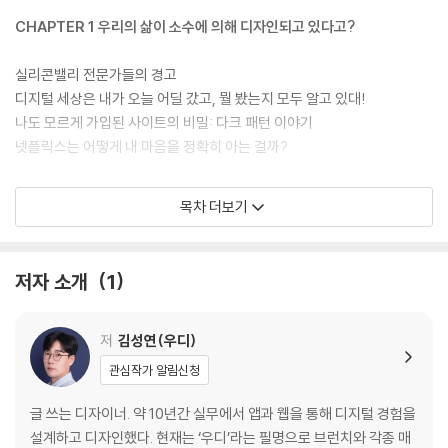
글, AI의 예술작품 등 그저 쉽게 지나칠 수만은 없는 다양한 이야기를 만나
보자.
CHAPTER 1 우리의 삶이 소수에 의해 디자인되고 있다고?
또한, 소셜 미디어 마케팅을 중단한 ‘러쉬’부터 장애인, 소외계층에게도 동
실리콘밸리 전문가들의 경고
등한 정보 접근을 허락하는 ‘배리어프리 키오스크’까지 더 은밀하고 교묘
디지털 세상은 내가 오늘 어딜 갔고, 뭘 봤는지 모두 알고 있대!
하게 우리 삶을 설계하는 다양한 디지털 기술로부터 거리를 유지하기 위해
나도 모르게 가입된 사이트의 비밀: 다크 패턴 이야기
각계각층에서 일어나고 있는 움직임을 다룬다. 그리고 디지털 시대의 물결
넷플릭스는 어떻게 내 마음을 정확히 아는 걸까?
을 피할 수는 없지만, 이 물결에 휩쓸리지 않고 나의 취향과 가치관을 지키
는 방법을 제안한다.
Chapter 2 이 세상은 어떻게 디자인되고 있을까?
목차 더보기
AI가 내 친구의 아름다움을 판단하는 세상
동영상을 본다고? 쇼츠가 대세지: 1분 미만 세로 콘텐츠의 시대
저자 소개
1
은밀한 제2의 학교 폭력 : 사이버불링
흐릿해지는 가상과 현실의 경계: 메타버스
‘아니면 말고’에 절망하는 사람들: 가짜 뉴스의 그림자
저
김성연(우디)
관심작가 알림신청
Chapter 3 매일 더 완벽히 디자인되는 우리들의 세상
글 쓰는 디자이너. 약 10년간 실무에서 앱과 웹을 통해 디지털 경험을
우리는 왜 SNS에 중독되는 걸까?
설계하고 디자인했다. 현재는 ‘우디’라는 필명으로 브런치와 각종 매