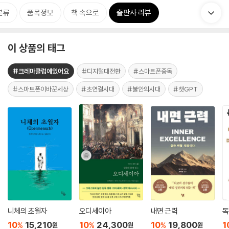
분류
품목정보
책 속으로
출판사 리뷰
이 상품의 태그
#크레마클럽에있어요
#디지털대전환
#스마트폰중독
#스마트폰이바꾼세상
#초연결시대
#불안의시대
#챗GPT
니체의 초월자
오디세이아
내면 근력
독
10
15,210
10
24,300
10
19,800
1
%
%
%
원
원
원