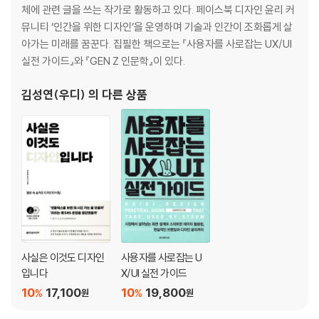
매일 쓰는 앱에 담긴 여덟 가지 심리학 법칙
체에 관련 글을 쓰는 작가로 활동하고 있다. 페이스북 디자인 윤리 커
매일 보는 인스타그램? 지루할 틈이 없어요 : 당겨서 새로고침과 슬롯 머
뮤니티 ‘인간을 위한 디자인’을 운영하며 기술과 인간이 조화롭게 살
신
아가는 미래를 꿈꾼다. 집필한 책으로는 『사용자를 사로잡는 UX/UI
딱 10분만 보려고 했는데 벌써 2시간이 지났어! : 무한 스크롤과 무한 재생
실전 가이드』와 『GEN Z 인문학』이 있다.
Chapter 4 디자인으로 디지털 세상 읽기
김성연(우디)
의 다른 상품
시대의 흐름에 따라 변화하는 이모지 이야기
AI가 그린 그림이 미술대회에서 우승했다고?
다른 사람이 나의 집중력을 감시할 수 있다면?
왜 아무 기능도 없는 휴대폰을 출시할까?: 라이트폰
디지털 때문에 동물들이 위험해진다고?: 동물권 감수성
Chapter 5 바위 같은 완벽한 세상을 내리치는 달걀들
사실은 이것도 디자인
사용자를 사로잡는 U
함께 살아가는 사회를 꿈꾸며: 포용적 디자인
입니다
X/UI 실전 가이드
키오스크는 누구에게나 편리해야 한다: 정보 약자를 위한 디자인
10
17,100
10
19,800
%
%
원
원
음식을 산 걸까 쓰레기를 산 걸까: 제로 플라스틱을 꿈꾸며
가짜 달걀로 지구 구하기: 비건 푸드와 대체 식량