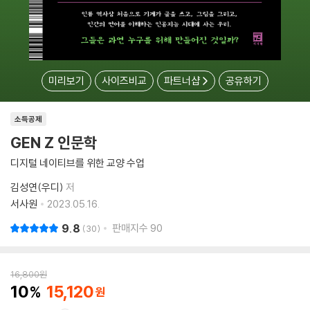
미리보기
사이즈비교
파트너샵
공유하기
소득공제
GEN Z 인문학
디지털 네이티브를 위한 교양 수업
김성연(우디)
저
서사원
2023.05.16.
9.8
판매지수
90
30
16,800
원
10
15,120