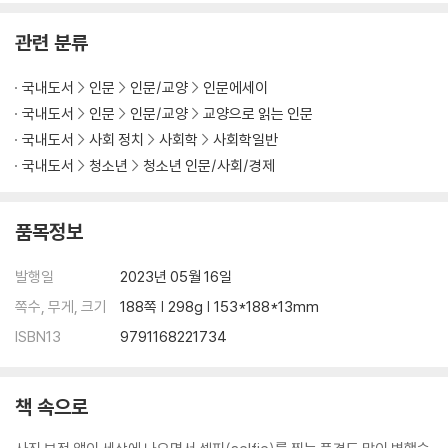
행동하는 브랜드가 좋아요: 브랜드 액티비즘
관련 분류
알고리즘을 거부한다: ‘에코챔버’에 빠지지 않으려면?
국내도서
인문
인문/교양
인문에세이
Chapter 6 완벽한 세상에서 우리가 할 수 있는 것들
국내도서
인문
인문/교양
교양으로 읽는 인문
디지털 공해로부터 나를 지킬 수 있을까?
국내도서
사회 정치
사회학
사회학일반
유튜브, 인스타그램이 일상인 나를 돌아볼 수 있는 앱
국내도서
청소년
청소년 인문/사회/경제
인간을 위해 탄생한 AI 기술들
챗GPT 현명하게 이용하기
품목정보
나가며
발행일
2023년 05월 16일
쪽수, 무게, 크기
188쪽 | 298g | 153*188*13mm
ISBN13
9791168221734
책 속으로