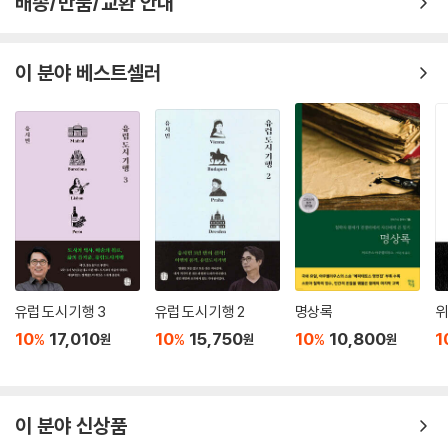
배송/반품/교환 안내
이 분야 베스트셀러
유럽 도시 기행 3
유럽 도시 기행 2
명상록
위
10
17,010
10
15,750
10
10,800
1
%
%
%
원
원
원
이 분야 신상품