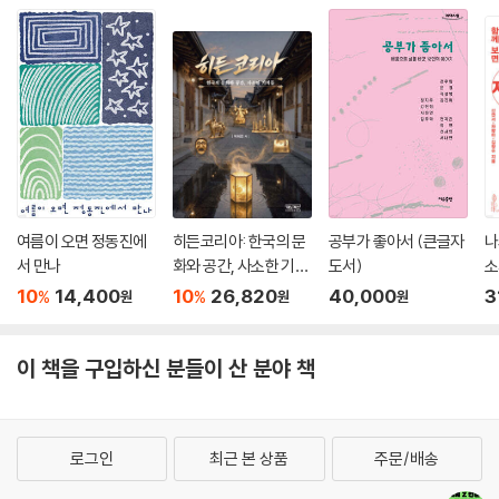
여름이 오면 정동진에
히든코리아: 한국의 문
공부가 좋아서 (큰글자
나
서 만나
화와 공간, 사소한 기적
도서)
소
들
서
10
14,400
10
26,820
40,000
3
%
%
원
원
원
이 책을 구입하신 분들이 산 분야 책
로그인
최근 본 상품
주문/배송