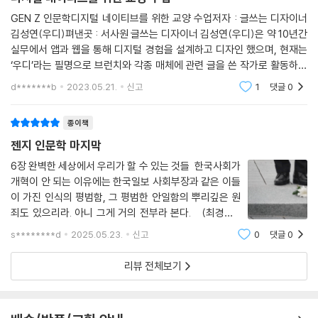
GEN Z 인문학디지털 네이티브를 위한 교양 수업저자 : 글쓰는 디자이너
김성연(우디)펴낸곳 : 서사원 글쓰는 디자이너 김성연(우디)은 약 10년간
실무에서 앱과 웹을 통해 디지털 경험을 설계하고 디자인 했으며, 현재는
‘우디’라는 필명으로 브런치와 각종 매체에 관련 글을 쓴 작가로 활동하고
있습니다.Gen(Generation) Z는 1990년대 중반부터 2010년대 후반에
d*******b
2023.05.21.
신고
1
댓글
0
출생한 세대로 어렸을
종이책
젠지 인문학 마지막
6장 완벽한 세상에서 우리가 할 수 있는 것들 한국사회가
개혁이 안 되는 이유에는 한국일보 사회부장과 같은 이들
이 가진 인식의 평범함, 그 평범한 안일함의 뿌리깊은 원
죄도 있으리라. 아니 그게 거의 전부라 본다. (최경영T
V) 디지털은 우리에게 연결의 풍요를 선물했지만, 아무것
s********d
2025.05.23.
신고
0
댓글
0
도 생각하지 않아도 되는 지루함을 앗아갔습니다. ‘멍때리
기’는 우리에게 꽤 도움이 되는 시간입
리뷰 전체보기