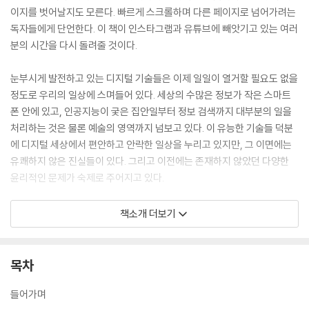
이지를 벗어날지도 모른다. 빠르게 스크롤하며 다른 페이지로 넘어가려는
독자들에게 단언한다. 이 책이 인스타그램과 유튜브에 빼앗기고 있는 여러
분의 시간을 다시 돌려줄 것이다.
눈부시게 발전하고 있는 디지털 기술들은 이제 일일이 열거할 필요도 없을
정도로 우리의 일상에 스며들어 있다. 세상의 수많은 정보가 작은 스마트
폰 안에 있고, 인공지능이 궂은 집안일부터 정보 검색까지 대부분의 일을
처리하는 것은 물론 예술의 영역까지 넘보고 있다. 이 유능한 기술들 덕분
에 디지털 세상에서 편안하고 안락한 일상을 누리고 있지만, 그 이면에는
유쾌하지 않은 진실들이 있다. 그리고 이전에는 존재하지 않았던 다양한
윤리적인 문제가 숙제로 주어지고 있다.
저자는 이 책에서 디지털 기술들에 의해 디자인되는 우리의 삶과 그 이면
책소개 더보기
을 들여다보고, 날로 편리해지는 세상에서 그 기술들과 어떻게 공생해야
하는지 방향을 제시한다. 특히 태어나서부터 스마트폰과 각종 디지털 기술
들을 접한 GEN Z를 타깃으로 강렬한 인사이트를 주는 여러 주제를 다룬
목차
다. 가상현실에서 일어나고 있는 범죄 행위, 아이들의 집중력을 실시간으
로 감시할 수 있는 헤드밴드, 우유 품질 향상을 위해 소에게 씌우는 VR 고
들어가며