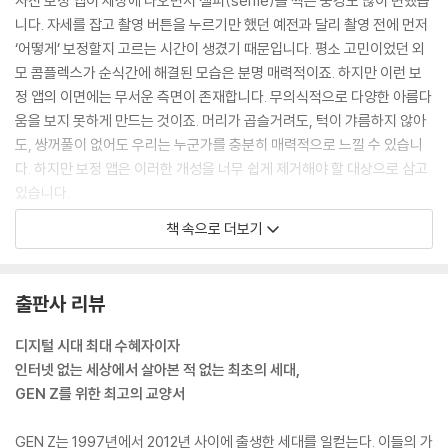
사진 보정 앱이 세상에 나오면서 셀피(selfie)를 찍는 풍경도 많이 변했습
니다. 자세를 잡고 촬영 버튼을 누르기만 했던 예전과 달리 촬영 전에 먼저
‘어떻게’ 보정할지 고르는 시간이 생겼기 때문입니다. 평소 고민이었던 외
모 콤플렉스가 순식간에 해결된 모습은 분명 매력적이죠. 하지만 이런 보
정 앱의 이면에는 무서운 측면이 존재합니다. 무의식적으로 다양한 아름다
움을 보지 못하게 만드는 것이죠. 머리가 곱슬거려도, 턱이 갸름하지 않아
도, 쌍꺼풀이 없어도 우리는 누군가를 충분히 매력적으로 느낄 수 있습니
다. 하지만 보정 앱은 이러한 개성을 너무 쉽게 제거해야 할 대상으로 삼고
있습니다.
--- p.38
책 속으로 더보기
틱톡에서 우리가 가장 많이 하는 행동은 ‘위아래 스와이프’입니다. 이런 단
순한 행위만으로 자극적인 콘텐츠가 랜덤으로 무제한 제공됩니다. 이는 카
출판사 리뷰
지노의 슬롯머신과 비슷한 메커니즘인데요, 사람은 동일한 행위로 주어지
는 보상이 무한하고 랜덤할수록 더 크게 중독성을 느낍니다. 이를 조금 어
디지털 시대 최대 수혜자이자
려운 말로 ‘가변적 보상 심리’라고도 합니다. 이러한 심리 상태가 되면 계속
인터넷 없는 세상에서 살아본 적 없는 최초의 세대,
해서 다음 보상을 바라게 됩니다. 쇼츠뿐 아니라 우리가 디지털 환경에서
GEN Z를 위한 최고의 교양서
만나는 다양한 모바일 앱이 이러한 심리를 이용합니다. 사용자의 앱 사용
시간을 늘리고 재방문율을 높이기 위함이죠.
GEN Z는 1997년에서 2012년 사이에 출생한 세대를 일컫는다. 이들의 가