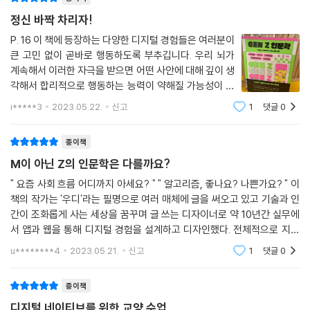
의견과 비슷한 사람들만 가득 모여있다면 커다란 에코챔버와 다르지 않겠
얼마 전 대화형 인공지능 챗GPT의 등장으로 온 세상이 떠들썩했다. 챗GP
죠. 에코챔버는 내가 가지고 있는 생각과 신념을 확인하고 크게 키우는 ‘확
정신 바짝 차리자!
T가 쓴 책이 출간되며 AI 기술이 우리의 삶을 어디까지 대체할 것인지에
증 편향’을 강화합니다.
대해 많은 사람이 위기감에 휩싸이기도 했다. 그런데 이러한 패턴은 사실
P. 16 이 책에 등장하는 다양한 디지털 경험들은 여러분이
--- p.157
큰 고민 없이 곧바로 행동하도록 부추깁니다. 우리 뇌가
과거부터 반복되고 있다. 메타버스의 등장이 그러했고, 더 과거로 넘어가
계속해서 이러한 자극을 받으면 어떤 사안에 대해 깊이 생
인터넷의 등장이 그러했다. 세상의 판도를 바꿀 것만 같은 기술이 등장했
각해서 합리적으로 행동하는 능력이 약해질 가능성이 커
을 때 우리는 어떤 시각으로 그 기술을 바라봐야 할까? 저자는 이 책에서
집니다. P. 68 우리는 뇌가 결과보다는 기대감에 더 크
이러한 기술을 현명하게 이용하는 법과 그 기술에 우리의 삶이 잠식당하지
i*****3
2023.05.22.
신고
1
댓글
0
게 반응한다는 사실을 알 수 있습니다. 그런데 지금 여러
않도록 시도해 볼 수 있는 여러 방법을 소개한다.
분 곁에 있는 스마트폰이
종이책
이 책의 가장 큰 매력은 디지털 세상을 비판하거나 위기를 이야기하는 것
M이 아닌 Z의 인문학은 다를까요?
에서 한 걸음 더 나아가 현명하게 공존하는 방법을 제시한다는 것이다. 저
" 요즘 사회 흐름 어디까지 아세요? " " 알고리즘, 좋나요? 나쁜가요? " 이
자는 소셜 미디어의 알고리즘에서 벗어날 수 있는 소소한 팁과 우리의 시
책의 작가는 '우디'라는 필명으로 여러 매체에 글을 써오고 있고 기술과 인
간을 뺏는 스마트폰과 멀어지는 데 도움을 주는 앱을 소개한다. 또한, 앞서
간이 조화롭게 사는 세상을 꿈꾸며 글 쓰는 디자이너로 약 10년간 실무에
이야기한 챗GPT의 한계와 그 기술을 현명하게 소비하는 법을 소개하며
서 앱과 웹을 통해 디지털 경험을 설계하고 디자인했다. 전체적으로 지금
우리가 어떤 시각과 태도로 디지털 시대를 바라보고 살아가야 하는지 인사
사회에서 문제되고 유행하는 현상을 건드렸다. 그 앱의 소개와 상황의 정
u********4
2023.05.21.
신고
1
댓글
0
이트를 제공한다. 우리가 하루 동안 스마트폰 화면을 스크롤하는 양을 거
의부터 상
리로 계산하면 13.2미터에 달한다고 한다. 하루쯤은 스마트폰 대신 이 책
종이책
을 보는 데 시간을 투자해 보는 것은 어떨까. 화면 대신 책장을 넘기다 보면
그동안 보지 못했던 이 세상의 한 뼘을 발견하게 될 것이다.
디지털 네이티브를 위한 교양 수업