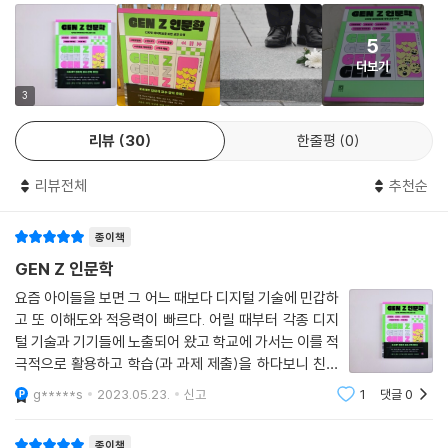
가치 소비를 중시하는 GEN Z와 디지털 시대
단한 행위에 따르는 보상이 랜덤하기 때문이죠. 행위가 더 쉽고 보상이 랜
덤할수록 중독성은 계속 올라갑니다.
5
저자는 책 전반에 걸쳐 강조한다. 나날이 발전하는 디지털 기술과 이 시대
--- p.81
더보기
의 흐름을 바꿀 수 없지만, 이 흐름을 아는 것과 모르는 것은 천지 차이이
며, 그 세상의 이면을 알게 되는 순간 세상을 보는 눈이 달라지게 될 것이라
3
소셜 미디어는 업로드하는 사람의 취향을 보여 줍니다. 비스코걸들의 피드
고 말이다. 이제 20대 중후반으로 접어들고 있는 Z 세대는 디지털 시대의
에는 일회용 플라스틱에 반대하는 텀블러 브랜드인 ‘하이드로 플라스크’
리뷰
30
한줄평
0
핵심 세대다. 남의 시선을 의식하지 않고 상품이나 서비스를 소비하는 그
물병과 스웨덴 아웃도어 브랜드 ‘피엘라벤’의 학생용 가방 ‘칸켄’이 자주 등
들은 틱톡이나 인스타그램과 같은 소셜 미디어를 적극적으로 이용해 세상
장합니다. 칸켄은 튼튼해서 오래 쓸 수 있으며 색상이 다양하다는 장점이
리뷰전체
추천순
에 메시지를 던진다. 최근에는 상품의 생산 과정과 마케팅에 기업 가치를
있죠. 또한 비스코걸들은 딱딱한 구두 대신 크록스나 버켄스탁을 신고, 진
담아 적극적으로 홍보하는 ‘브랜드 액티비즘’도 더욱 활발해지는 추세다.
한 화장을 하는 대신 버츠비 같은 브랜드의 립밤을 주로 바릅니다. 여러분
종이책
인스타그램, 틱톡, 페이스북 등 소셜 미디어 마케팅을 중단한 ‘러쉬’의 사례
은 혹시 이들의 취향에서 공통점을 발견했나요? 바로 자연스러운 아름다
가 대표적이다. 이 책을 통해 그들이 왜 소셜 미디어 마케팅을 중단했는지,
GEN Z 인문학
움을 추구하며 환경을 보호해야 한다는 생각이 일상의 중심에 있다는 것입
더욱 완벽히 설계되는 디지털 세상에서 어떤 희망적인 움직임이 일어나고
요즘 아이들을 보면 그 어느 때보다 디지털 기술에 민갑하
니다.
있는지 확인해 보자. 소셜 미디어의 적극적 이용 또는 이용 중단을 통해 그
고 또 이해도와 적응력이 빠르다. 어릴 때부터 각종 디지
--- p.140
들이 전하고자 한 메시지는 무엇인지도 생각해 보는 기회가 될 것이다.
털 기술과 기기들에 노출되어 왔고 학교에 가서는 이를 적
극적으로 활용하고 학습(과 과제 제출)을 하다보니 친해
나와 비슷한 사람들의 견해만 부풀려져 마치 진실인 것처럼 되돌아오는 것
알고리즘, 디지털 공해로부터 해방되고
지지 않을래야 않을수가 없다. 이제는 얼마나 디지털 기
g*****s
2023.05.23.
신고
1
댓글
0
을 ‘에코챔버(Echo--- p.chamber)’라고 부릅니다. 사람들은 내 의견을
술에 빠르게 적응하고 잘 활용할 수 있는가가 관건이라고
미드저니, 챗GPT 등 AI 기술의 습격에 현명하게 대처하는 방법
말할 때 큰 광장에서 이야기한다고 생각하기 쉽습니다. 하지만 그곳에 내
해도 과언이 아닌데 이런 이 시
종이책