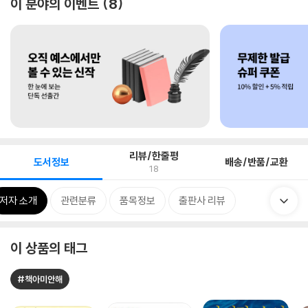
이 분야의 이벤트
8
리뷰/한줄평
도서정보
배송/반품/교환
18
저자 소개
관련분류
품목정보
출판사 리뷰
이 상품의 태그
#책아미안해