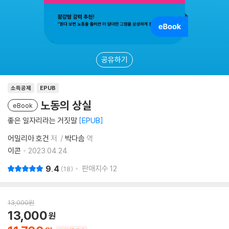
공유하기
소득공제
EPUB
노동의 상실
eBook
좋은 일자리라는 거짓말
EPUB
어밀리아 호건
저
박다솜
역
이콘
2023.04.24.
9.4
판매지수
12
18
13,000
원
13,000