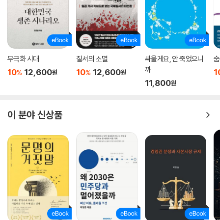
무극화 시대
질서의 소멸
싸울게요, 안 죽었으니
숨
까
10
12,600
10
12,600
1
%
%
원
원
11,800
원
이 분야 신상품