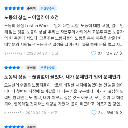
종이책
주간우수작
그렇다면 정녕 우리가 느끼는 이 끝없는 무력감과 분노를 해결할 방법은
없는 걸까? 일터에서 생기는 스트레스의 가장 큰 원인은, 우리가 일하는
노동의 상실 - 어밀리아 호건
조건을 스스로 통제할 수 없기 때문이다. 오직 고용주들만이 우리의 다음
노동의 상실 Lost in Work 일에 대한 고찰, 노동에 대한 고찰, 일로 인
주 스케줄을 알고 있으며, 우리가 쓸 장비를 고를 수 있다. 그래서 혹자는
해 잃는 것들 '노동의 상실' 우리는 자본주의 사회에서 고용주 혹은 노동자
직장에서 할 수 있는 합법적인 농땡이를 피움으로써 일에 저항한다. 업무
의 한 측면에 서있다. 고용주는 노동자들의 노동을 통해 이윤을 창출한다.
시간에 인터넷 쇼핑하기, 흡연을 핑계로 나가기, 심지어는 다른 일자리 찾
대부분의 사람들은 노동자로 일생을 살아간다. 일을 통해 돈을 벌고 자신
기까지. 하지만 이런 소소한 업무방해 행위가 실질적으로 바꿀 수 있는 것
의 시간과 가치를 담보로 하여 돈을 받고 삶을 이어나간다. 일에 대한 고찰,
s*******2
2023.04.23.
신고
37
댓글
27
은 아무것도 없다. 일터에서의 문제점을 인지하고 불합리함을 개선하고 싶
다면 이를 ‘정치화’하는 것이 급선무다.
종이책
주간우수작
노동의 상실 - 끊임없이 물었다. 내가 문제인가 일이 문제인가.
저자는 다시금 노동자들이 힘을 합칠 것을 당부한다. 일에서 생기는 급여
미지급, 성희롱 같은 문제를 마주했을 때 노동자 개인이 대처할 수 있는 것
오늘날의 수많은 노동자들이 그토록 비참한 처지에 놓였다는 건 놀랄 일이
아니다.첫번째 직장에 들어갔을 때 나는 꿈을 꾸곤했다. 여기서 열심히 노
은 거의 없으므로 노동조합으로 노동자들의 힘을 키우자는 것이다. 현재
력만 한다면 돈도 벌고, 내가 이루고 싶은 것도 이루고, 모든 것이 다 해결
노동자들의 복지를 책임지고 법적 보호장치의 역할을 하는 유급 병가, 유
되어, 행복해질 것이라는 희망을 가졌다. 몸이 피곤하고, 아프지만 당연히
급 연차, 유급 육아휴직, 부당 해고와 계약위반에 대한 싸움, 심지어는 주
돈을 벌기 위해서는 이것쯤은 별거 아니라고 생각했다. 결국 나는 밤에 나
말에 쉴 권리까지 모두 노동조합이 싸워서 이루어낸 성취다. 2016년 우버
m******5
2023.04.28.
신고
24
댓글
18
도 알 수 없
운전자들이 자영업자가 아닌 노동자로 인정받고, 2020년 위탁양육자들
이 지역 의회를 통해 정식으로 고용된 피고용인으로서 권리를 얻어낸 것처
종이책