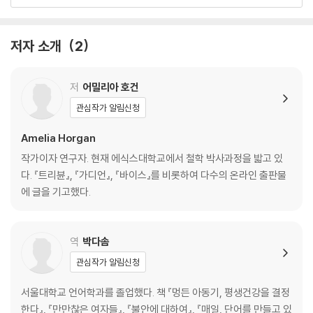
6장 일은 사회에게 무엇을 하는가? _129
7장 유령과 게으름뱅이: 일터에서의 저항 _147
8장 힘을 합치기: 조직된 노동과 노동자들의 꿈 _162
저자 소개
2
9장 쉬는 시간: 일에 대한 저항 _182
결론: 일을 하기 위해서 _200
저
어밀리아 호건
관심작가 알림신청
미주 _207
Amelia Horgan
작가이자 연구자. 현재 에식스대학교에서 철학 박사과정을 밟고 있
다. 『트리뷴』, 『가디언』, 『바이스』를 비롯하여 다수의 온라인 출판물
에 글을 기고했다.
역
박다솜
관심작가 알림신청
서울대학교 언어학과를 졸업했다. 책 『멍든 아동기, 평생건강을 결정
한다』, 『만만찮은 여자들』, 『불안에 대하여』, 『매일, 단어를 만들고 있