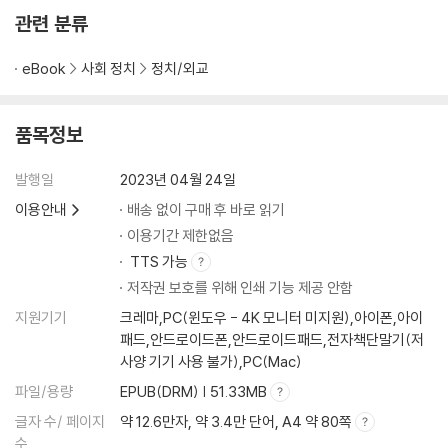
관련 분류
eBook
사회 정치
정치/외교
품목정보
발행일
2023년 04월 24일
이용안내
배송 없이 구매 후 바로 읽기
이용기간 제한없음
TTS 가능
저작권 보호를 위해 인쇄 기능 제공 안함
지원기기
크레마,PC(윈도우 - 4K 모니터 미지원),아이폰,아이
패드,안드로이드폰,안드로이드패드,전자책단말기(저
사양 기기 사용 불가),PC(Mac)
파일/용량
EPUB(DRM) | 51.33MB
글자 수/ 페이지
약 12.6만자, 약 3.4만 단어, A4 약 80쪽
수