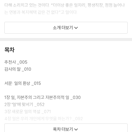
다해 소리치고 있는 것이다. “더이상 좋은 일자리, 평생직장, 점점 늘어나
는 연봉과 복지혜택 같은 건 없다”고 말이다.
이유는 간단하다. 언제나 일이 우리를 필요로 하는 것보다 우리가 더 일을
소개 더보기
필요로 하기 때문이다. 몇 년간 축적한 근로소득과 복지수당이 없다면 아
파도 쉴 수 없다. 직장에서 비롯된 건강 악화를 토로하는 인구는 점점 늘어
나고, 이직률은 갈수록 높아진다. 저임금 노동자일수록, 직급이 낮을수록
목차
그 비율은 더 높다. 이런 현상은 단순히 그 일자리가 유독 나쁘기 때문도,
MZ 세대의 게으름 때문도 아니다. 더 안정적이고, 고임금을 받는 직장에
추천사 _005
서도 사람들은 여전히 고통받는다. 일에서 생기는 문제를 단체로 조직화하
감사의 말 _010
지 않는 한, 사회에 변혁을 일으키지 않는 한, 우리가 바랄 수 있는 것은 단
지 다음 일자리가 조금 덜 나쁘리라는 것이 전부다. 『노동의 상실』은 우리
서문: 일의 환상 _015
모두의 이야기다. 사무실을 넘어 학교에서, 식당에서, 공장에서, 집 안에
서, 하루 종일 집 밖에서 일하는 모든 노동자들을 대변할 이야기다.
1장 일, 자본주의 그리고 자본주의적 일 _030
2장 ‘일’에 맞서기 _052
3장 새로운 일의 역설 _071
4장 일은 우리 개인에게 무엇을 하는가? _092
5장 직업화의 국가: 놀이가 진지한 일이 될 때 _110
목차 더보기