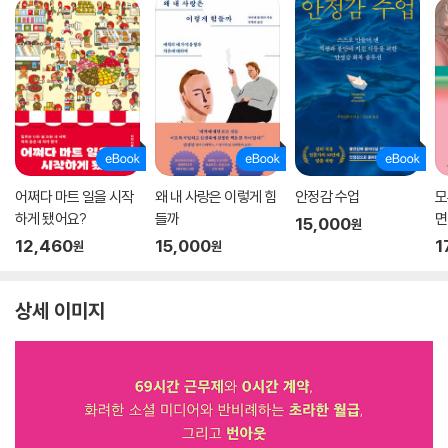
어쩌다 마트 일을 시작
왜 내 사랑은 이렇게 힘
안정감 수업
모
하게 됐어요?
들까
면
15,000
원
12,460
15,000
1
원
원
상세 이미지