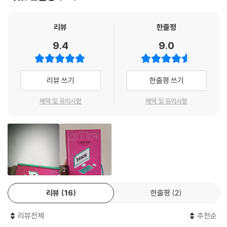
는 노동조합이 이리저리 쪼개져 있는 곳에서는 일 때문에 부상을 당한 직
원들에 대한 책임을 방기하기 쉽고 그만큼 업무 강도를 높이는 일에 대범
하다.
리뷰
한줄평
9.4
9.0
코로나19가 창궐했던 시점을 생각해보라. 의료진, 택배 기사, 슈퍼마켓 관
리자가 없었다면 우리가 집 안에 틀어박혀 안전한 일상을 영위할 수는 없
었을 것이다. 또한 정부의 방역 지침에도 불구하고 대면 근무를 강행하고,
리뷰 쓰기
한줄평 쓰기
여성의 집안일을 줄이기 위해 또다른 여성에게 노동을 전가하는 행태는 모
순적이다. 현시대 경제의 전형을 보여주는 ‘코워킹 스페이스’를 거처로 삼
혜택 및 유의사항
혜택 및 유의사항
고 즐기며 일하는 스타트업 직원 또한 소수에게만 해당되는 특전을 누린
다. 그들이 재미있는 일을 도모하는 동안 대부분의 노동자는 그들의 공간
을 청소하고 간식을 채워 넣어야 한다. 최근에는 일하면서 쉰다는 ‘워케이
션’ 개념을 발전시켜 숙소 패키지 상품으로 내걸고 있으니, 이보다 더 일과
삶이 밀접하게 연결된 시대는 없었던 것이다. 일의 퓨즈를 끄지 못한 채 늘
과부하 상태로 살아가기에 덤으로 따라오는 잔잔한 번아웃 증상은 친구로
2
삼을 만큼 익숙하다.
리뷰
16
한줄평
2
투쟁을 통해 얻은 노동권이라는 훈장
리뷰전체
추천순
우리의 싸움은 계속되어야 한다