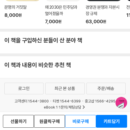
문명의 거짓말
왜 2030은 민주당과
경영권 분쟁과 자본시
전
멀어졌을까
장 규제
8,000
1
원
7,000
63,000
원
원
이 책을 구입하신 분들이 산 분야 책
이 책과 내용이 비슷한 추천 책
로그인
최근 본 상품
주문/배송
고객센터 1544-3800
티켓 1544-6399
중고샵 1566-4295
eBook 1:1문의/채팅상담
예스이십사(주) 사업자 정보
선물하기
원클릭구매
바로구매
카트담기
이용약관
개인정보처리방침
청소년보호정책