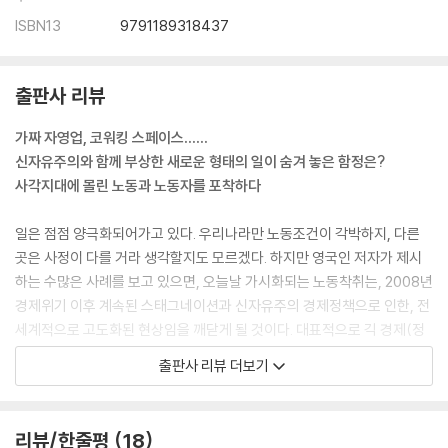
ISBN13
9791189318437
출판사 리뷰
가짜 자영업, 코워킹 스페이스……
신자유주의와 함께 부상한 새로운 형태의 일이 숨겨 놓은 함정은?
사각지대에 몰린 노동과 노동자를 포착하다
일은 점점 양극화되어가고 있다. 우리나라만 노동조건이 각박하지, 다른
곳은 사정이 다를 거라 생각할지도 모르겠다. 하지만 영국인 저자가 제시
하는 수많은 사례를 보고 있으면, 오늘날 가시화되는 노동착취는, 2008년
경제위기 이후 계속된 스태그네이션과 신자유주의 경제정책으로 인한, 전
세계적으로 고도화된 현상임을 깨닫게 될 것이다. 대표적으로 긱 경제(정
규직보다 필요에 따라 임시직, 계약직으로 사람을 쓰는 경향이 큰 경제)에
출판사 리뷰 더보기
따른 가짜 자영업(법적으로는 직원으로 간주되며 직원에 준하는 권리와
혜택을 누리지만, 사측에서 자영업으로 등록하도록 권유한 경우)의 등장
을 예로 들 수 있다. 아마존 창고처럼 인력 교체가 쉽고, 직원들을 결속시키
리뷰/한줄평
18