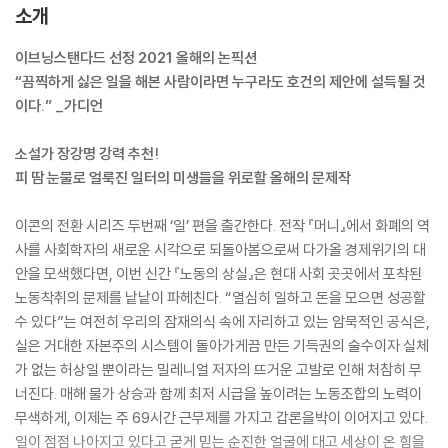
소개
이브닝스탠다드 선정 2021 올해의 논픽션
“끔찍하게 싫은 일을 해본 사람이라면 누구라도 호건의 제안에 설득될 것
이다.” _가디언
소설가 장강명 강력 추천!
피 땀 눈물로 얼룩진 일터의 미생들을 위로할 올해의 문제작
이콘의 전환 시리즈 두번째 ‘일’ 편을 출간한다. 전작 『머니』에서 화폐의 역
사를 사회학자의 새로운 시각으로 되돌아봄으로써 다가올 경제위기의 대
안을 모색했다면, 이번 신간 『노동의 상실』은 현대 사회 곳곳에서 포착된
노동착취의 문제를 낱낱이 파헤친다. “열심히 일하고 돈을 모으면 성공할
수 있다”는 여전히 우리의 잠재의식 속에 자리하고 있는 암묵적인 공식은,
실은 거대한 자본주의 시스템이 돌아가게끔 만든 기득권의 술수이자 실체
가 없는 허상일 뿐이라는 밀레니얼 저자의 뜨거운 고발로 인해 처참히 무
너진다. 매해 물가 상승과 함께 최저 시급을 높이려는 노동조합의 노력이
무색하게, 이제는 주 69시간 근무제를 가지고 갑론을박이 이어지고 있다.
일이 점점 나아지고 있다고 굳게 믿는 순진한 얼굴에 대고 세상이 온 힘을