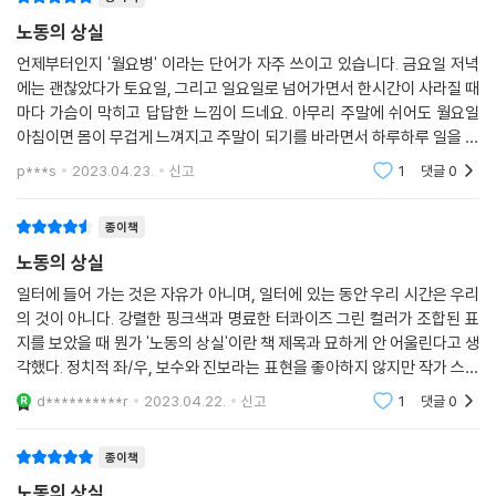
럼 여전히 노동자들이 치르는 고군분투가 선례를 만들어낸다. 우리가 해야
노동의 상실
할 일은 서로에게 총을 겨누는 제로섬 게임이 아닌 아래로부터의 혁명이
언제부터인지 '월요병' 이라는 단어가 자주 쓰이고 있습니다. 금요일 저녁
다. 일을 구하는 것은 곧 삶을 구하는 것이기에.
에는 괜찮았다가 토요일, 그리고 일요일로 넘어가면서 한시간이 사라질 때
마다 가슴이 막히고 답답한 느낌이 드네요. 아무리 주말에 쉬어도 월요일
이 책을 읽어야 할 사람들
아침이면 몸이 무겁게 느껴지고 주말이 되기를 바라면서 하루하루 일을 하
면서 시간을 보냅니다. 최근에는 공황장애로 정신과 치료를 받거나 직장내
p***s
2023.04.23.
신고
1
댓글
0
1. 일과 삶의 분리가 어려운 사람들
괴롭힘으로 자
2. 직장 내에서의 문제로 번아웃에 빠진 사람들
종이책
3. 최저임금, 휴식 시간 보장 등 노동권 이슈에 관심이 있는 사람들
4. 가사노동, 돌봄노동, 서비스 노동 등 주로 여성들의 영역이라 취급받는
노동의 상실
노동에 대해 제대로 알고자 하는 사람들
일터에 들어 가는 것은 자유가 아니며, 일터에 있는 동안 우리 시간은 우리
5. 노동조합을 통한 사회변혁의 필요성을 절실히 느끼는 사람들
의 것이 아니다. 강렬한 핑크색과 명료한 터콰이즈 그린 컬러가 조합된 표
지를 보았을 때 뭔가 '노동의 상실'이란 책 제목과 묘하게 안 어울린다고 생
각했다. 정치적 좌/우, 보수와 진보라는 표현을 좋아하지 않지만 작가 스스
로 밝혔듯 이 책은 좌파 성향의 책이다. 노동자들에게 깨어나 권리와 자유
d**********r
2023.04.22.
신고
1
댓글
0
를 찾으라
종이책
노동의 상실