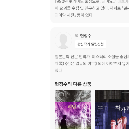
04 심령주의
1990년 홋카이도 출생으로, 괴이요괴 애호가
05 고딕 문학
이·요괴를 수집 및 연구하고 있다. 저서로 『일
06 크리피파스타
괴이담 사전』 등이 있다.
특별기고
역
현정수
세계 괴이 사전의 발걸음
관심작가 알림신청
‘어딘가 저편’의 괴이 · 괴물과 마주하기 위해서
고쿠가쿠인 대학 준교수 이이쿠라 요시유키
일본문학 전문 번역가. 미스터리 소설을 중심으
취록》 《검은 얼굴의 여우》 외에 아야츠지 유
우산을 쓴 유령
있다.
대만의 괴이 지금과 과거
남대과기대학 조교수 이토 류헤이
현정수
의 다른 상품
변용하는 괴이
세계 속의 ‘콧쿠리 씨’
요코하마 국립대학 교수 이치야나기 히로타카
색인