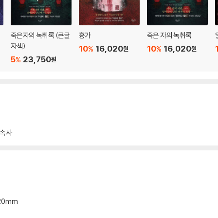
죽은자의 녹취록 (큰글
흉가
죽은 자의 녹취록
자책)
10
16,020
10
16,020
%
%
원
원
5
23,750
%
원
풍속사
*20mm