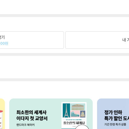
팔기
내 
500원