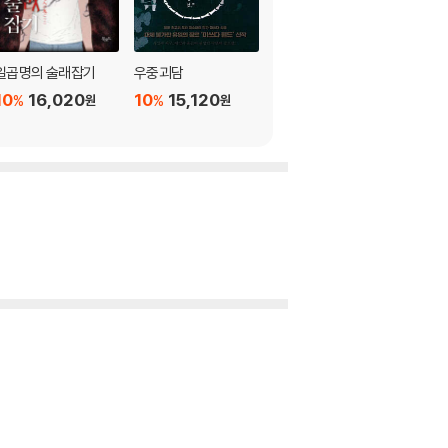
일곱명의 술래잡기
우중괴담
검은 얼굴의 여우
10
16,020
10
15,120
10
15,120
%
%
%
원
원
원