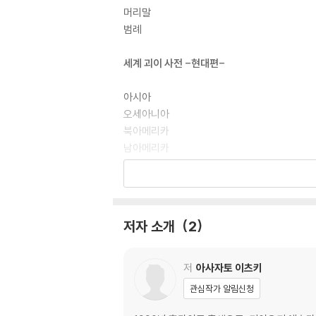
머리말
범례
세계 괴이 사전 -현대편-
아시아
오세아니아
북아메리카
남아메리카
유럽
아프리카
기타
저자 소개
2
column
01 공상의 생물들
저
아사자토 이츠키
02 미확인생물
관심작가 알림신청
03 톨 테일