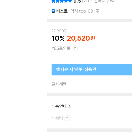
9.5
판매지수
60
21
베스트
역사 top100 1주
22,800
원
10
20,520
YES포인트
앱 다운 시 1천원 상품권
결제혜택
배송안내
배송비