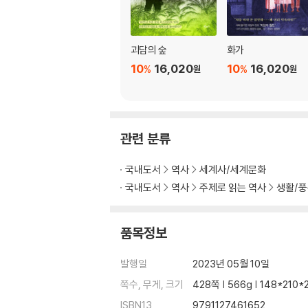
괴담의 숲
화가
10
16,020
10
16,020
%
%
원
원
관련 분류
국내도서
역사
세계사/세계문화
국내도서
역사
주제로 읽는 역사
생활/
품목정보
발행일
2023년 05월 10일
쪽수, 무게, 크기
428쪽 | 566g | 148*210
ISBN13
9791127461652