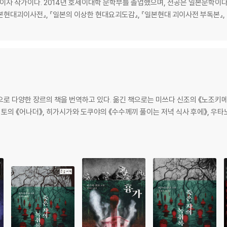
이자 작가이다. 2014년 호세이대학 문학부를 졸업했으며, 전공은 일본문학이다
본현대괴이사전』, 『일본의 이상한 현대요괴도감』, 『일본현대 괴이사전 부독본』, 
로 다양한 장르의 책을 번역하고 있다. 옮긴 책으로는 미쓰다 신조의 《노조키메》 《
키토의 《어나더》, 히가시가와 도쿠야의 《수수께끼 풀이는 저녁 식사 후에》, 우