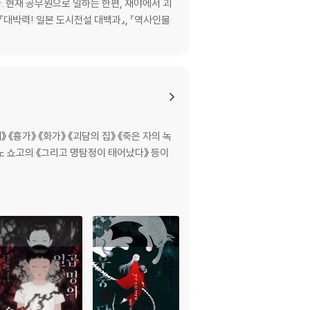
. 현재 공무원으로 일하는 한편, 재야에서 괴
『대박력! 일본 도시전설 대백과』, 『역사인물
흉가》 《화가》 《괴담의 집》 《죽은 자의 녹
타노 쇼고의 《그리고 명탐정이 태어났다》 등이